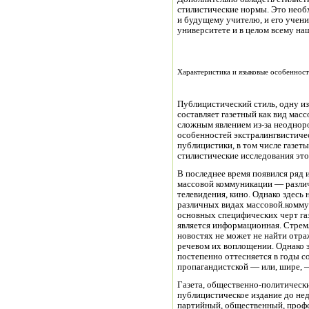
стилистические нормы. Это нео
и будущему учителю, и его учен
университете и в целом всему на
Характеристика и языковые особенност
Публицистический стиль, одну и
составляет газетный как вид мас
сложным явлением из-за неодноро
особенностей экстралингвистичес
публицистики, в том числе газет
стилистические исследования это
В последнее время появился ряд 
массовой коммуникации — различ
телевидения, кино. Однако здесь
различных видах массовой.комму
основных специфических черт га
является информационная. Стрем
новостях не может не найти отра
речевом их воплощении. Однако э
постепенно оттесняется в годы с
пропагандистской — или, шире, 
Газета, общественно-политическ
публицистическое издание до не
партийный, общественный, профс