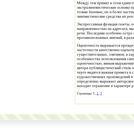
Между тем примат в этом единств
экстралингвистические основы п
только базовые, но и более част
лингвистические средства их реал
Экспрессивная функция газеты, 
направленностью на адресата, в
речи. Последняя особенно остро 
противоположных мнений, в разл
Оценочность выражается прежде в
частотности качественно-оценоч
существительных, элятивов; в ха
особенностях использования син
оценочностью, явным выражение
автора публицистический стиль о
черте видятся важная примета и 
художественных произведений в п
определенно выражает авторское
находит отражение в характере ре
Страницы: 1,
2
,
3