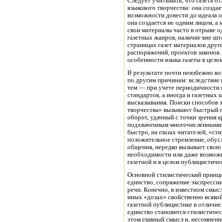
Следует учитывать, что газета 
языкового творчества: она созда
возможности довести до идеала о
она создается не одним лицом, а
свои материалы часто в отрыве о
газетных жанров, наличие вне ш
страницах газет материалов друг
распоряжений, проектов законов.
особенности языка газеты в цело
В результате почти неизбежно в
по другим причинам: вследствие 
тем — при учете периодичности 
стандартов, а иногда и газетных
высказывания. Поиски способов 
творчества» вызывают быстрый пе
оборот, удачный с точки зрения 
подхваченным многочисленными к
быстро, на глазах читателей, «ст
положительное стремление, обусл
общения, нередко вызывает свою
необходимости или даже возможн
газетной и в целом публицистиче
Основной стилистический принци
единство, сопряжение экспрессии
речи. Конечно, в известном смыс
иных «дозах» свойственно всякой
газетной публицистике в отличие
единство становится стилистиче
этом главный смысл и, несомненн