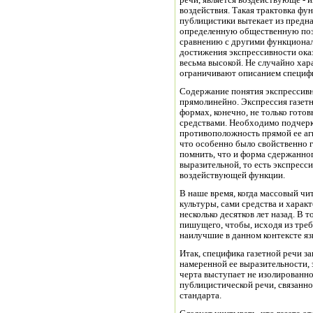
речи, является воздействующе - 
воздействия. Такая трактовка фу
публицистики вытекает из предн
определенную общественную пози
сравнению с другими функционал
достижения экспрессивности ока
весьма высокой. Не случайно ха
ограничивают описанием специфи
Содержание понятия экспрессивн
прямолинейно. Экспрессия газет
формах, конечно, не только гот
средствами. Необходимо подчерк
противоположность прямой ее аг
что особенно было свойственно г
помнить, что и форма сдержанног
выразительной, то есть экспресс
воздействующей функции.
В наше время, когда массовый чи
культуры, сами средства и харак
несколько десятков лет назад. В 
пишущего, чтобы, исходя из тре
наилучшие в данном контексте яз
Итак, специфика газетной речи з
намеренной ее выразительности, 
черта выступает не изолированно
публицистической речи, связанно
стандарта.