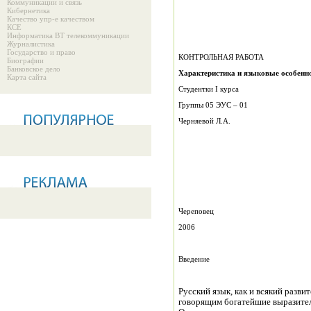
Коммуникации и связь
Кибернетика
Качество упр-е качеством
КСЕ
Информатика ВТ телекоммуникации
Журналистика
Государство и право
КОНТРОЛЬНАЯ РАБОТА
Биографии
Банковское дело
Характеристика и языковые особенно
Карта сайта
Студентки I курса
Группы 05 ЭУС – 01
Черняевой Л.А.
Череповец
2006
Введение
Русский язык, как и всякий разви
говорящим богатейшие выразител