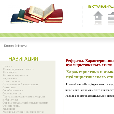
Главная:
Рефераты
Рефераты. Характеристика и языковые особенности
публицистического стиля
Главная
Финансы деньги и налоги
Характеристика и язык
Философия
Физика и энергетика
публицистического сти
Управление
Схемотехника
Филиал Санкт–Петербургского госуда
Стратегический менеджмент
Статистика
инженерно–экономического университе
Соцобеспечение
Семейное право
Кафедра общеобразовательных и спец
Программирование компьютеры и
кибернетика
Охрана окружающей среды экология
Основы права
Медицина
Криминалистика и криминология