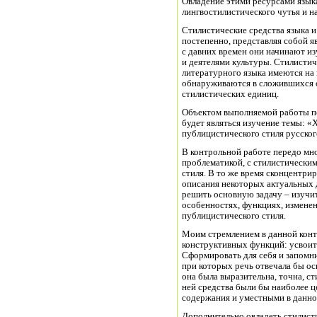
Овладение этими ресурсами языка
лингвостилистического чутья и н
Стилистические средства языка 
постепенно, представляя собой 
с давних времен они начинают из
и деятелями культуры. Стилисти
литературного языка имеются на 
обнаруживаются в сложившихся 
стилистических единиц.
Объектом выполняемой работы по
будет являться изучение темы: «
публицистического стиля русског
В контрольной работе передо мно
проблематикой, с стилистически
стиля. В то же время сконцентри
описания некоторых актуальных 
решить основную задачу – изучит
особенностях, функциях, изменен
публицистического стиля.
Моим стремлением в данной контр
конструктивных функций: усвоит
Сформировать для себя и запомни
при которых речь отвечала бы о
она была выразительна, точна, с
ней средства были бы наиболее 
содержания и уместными в данном
Дополнительно овладеть стилисти