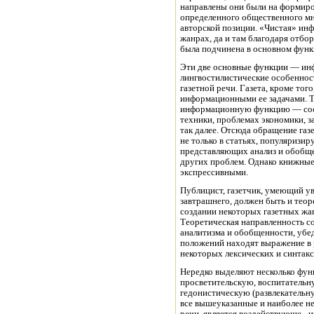
направлены они были на формиро
определенного общественного мн
авторской позиции. «Чистая» ин
жанрах, да и там благодаря отбор
была подчинена в основном функц
Эти две основные функции — инф
лингвостилистические особеннос
газетной речи. Газета, кроме тог
информационными ее задачами. Т
информационную функцию — соо
техники, проблемах экономики, 
так далее. Отсюда обращение газ
не только в статьях, популяризир
представляющих анализ и обобще
других проблем. Однако книжные
экспрессивными.
Публицист, газетчик, умеющий ув
завтрашнего, должен быть и тео
создании некоторых газетных жан
Теоретическая направленность со
аналитизма и обобщенности, уб
положений находят выражение в р
некоторых лексических и синтак
Нередко выделяют несколько фун
просветительскую, воспитательну
гедонистическую (развлекательн
все вышеуказанные и наиболее н