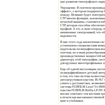
шаг развития типографского парк
Упрощение. В газетном производ
эффект», о котором гендиректор
поводу. Нелишне будет повторить
СТР многие функции, заложенные
печатной машины, становятся и
СТР, которая способна обеспечит
профиля. А это, в свою очередь,
начиненные электроникой, что об
надежности.
В мае этого года аналогичная си
установлена специалистами комп
издательско-полиграфическом ком
газетная, но и иная разнообразна
производственных мощностей нач
директора этой типографии, сис
для крупных многопрофильных п
Еще об одной инсталляции систе
полиграфкомбинате детской литер
в том, что там система полность
автозагрузчиком пластин. Из №7 
узнать о достоинствах, возможн
системы FUJIFILM Luxel Vx-960
пластин FUJIFILM Brillia LP-NV.
вполне отвечают тем жестким тр
к печати как высококачественной
книг и учебников.