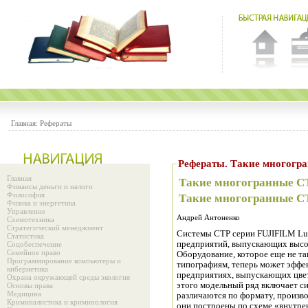
Главная:
Рефераты
Рефераты. Такие мно
Главная
Такие многогранные С
Финансы деньги и налоги
Философия
Такие многогранные С
Физика и энергетика
Управление
Андрей Антоненко
Схемотехника
Стратегический менеджмент
Системы CТР серии FUJIFILM Lu
Статистика
предприятий, выпускающих высо
Соцобеспечение
Семейное право
Оборудование, которое еще не т
Программирование компьютеры и
типографиям, теперь может эффе
кибернетика
предприятиях, выпускающих цве
Охрана окружающей среды экология
этого модельный ряд включает си
Основы права
Медицина
различаются по формату, произво
Криминалистика и криминология
они построены по схеме «внутре