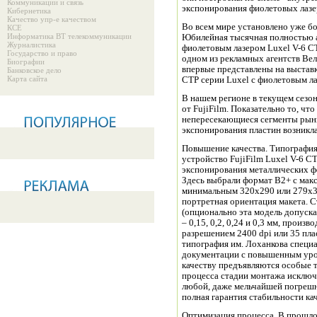
Коммуникации и связь
экспонирования фиолетовых лазе
Кибернетика
Качество упр-е качеством
Во всем мире установлено уже б
КСЕ
Информатика ВТ телекоммуникации
Юбилейная тысячная полностью 
Журналистика
фиолетовым лазером Luxel V-6 CT
Государство и право
одном из рекламных агентств Вел
Биографии
впервые представлены на выста
Банковское дело
Карта сайта
CTP серии Luxel с фиолетовым л
В нашем регионе в текущем сезо
от FujiFilm. Показательно то, ч
непересекающиеся сегменты рынк
экспонирования пластин возникл
Повышение качества. Типография
устройство FujiFilm Luxel V-6 CT
экспонирования металлических 
Здесь выбрали формат B2+ с мак
минимальным 320x290 или 279x38
портретная ориентация макета. С
(опционально эта модель допуска
– 0,15, 0,2, 0,24 и 0,3 мм, произв
разрешением 2400 dpi или 35 пла
типография им. Лоханкова специа
документации с повышенным уров
качеству предъявляются особые 
процесса стадии монтажа исключ
любой, даже мельчайшей погрешн
полная гарантия стабильности ка
Оптимизация процесса. В прошло