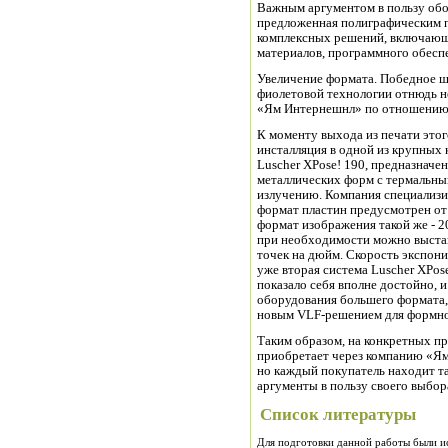
Важным аргументом в пользу обо
предложенная полиграфическим 
комплексных решений, включающ
материалов, программного обесп
Увеличение формата. Победное ш
фиолетовой технологии отнюдь н
«Ям Интернешнл» по отношению 
К моменту выхода из печати этог
инсталляция в одной из крупных
Luscher XPose! 190, предназначе
металлических форм с термальны
излучению. Компания специализи
формат пластин предусмотрен от
формат изображения такой же - 2
при необходимости можно выстави
точек на дюйм. Скорость экспони
уже вторая система Luscher XPo
показало себя вполне достойно, и
оборудования большего формата,
новым VLF-решением для формно
Таким образом, на конкретных пр
приобретает через компанию «Ям
но каждый покупатель находит т
аргументы в пользу своего выбор
Список литературы
Для подготовки данной работы были испо