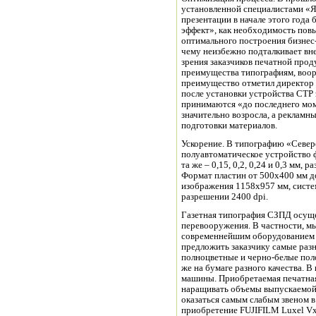
установленной специалистами «
презентации в начале этого года
эффект», как необходимость пов
оптимального построения бизнес
чему неизбежно подталкивает вне
зрения заказчиков печатной прод
преимущества типографиям, воор
преимущество отметил директор
после установки устройства CTP
принимаются «до последнего моме
значительно возросла, а рекламн
подготовки материалов.
Ускорение. В типографию «Севе
полуавтоматическое устройство 
та же – 0,15, 0,2, 0,24 и 0,3 мм,
Формат пластин от 500х400 мм д
изображения 1158х957 мм, систем
разрешении 2400 dpi.
Газетная типография СЗПД осущ
перевооружения. В частности, мы
современнейшим оборудованием р
предложить заказчику самые раз
полноцветные и черно-белые пол
же на бумаге разного качества. 
машины. Приобретаемая печатная
наращивать объемы выпускаемой 
оказаться самым слабым звеном в
приобретение FUJIFILM Luxel Vx