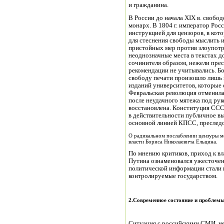
и гражданина.
В России до начала XIX в. свобо
монарх. В 1804 г. император Рос
инструкцией для цензоров, в кот
для стеснения свободы мыслить и
пристойных мер против злоупотр
неоднозначные места в текстах 
сочинителя образом, нежели прес
рекомендации не учитывались. Бо
свободу печати произошло лишь 
изданий университетов, которые 
Февральская революция отменила 
после неудачного мятежа под рук
восстановлена. Конституция СССР
в действительности публичное вы
основной линией КПСС, преследо
О радикальном послаблении цензуры м
власти Бориса Николаевича Ельцина.
По мнению критиков, приход к вл
Путина ознаменовался ужесточе
политической информации стали 
контролируемые государством.
2.Современное состояние и пробле
Ситуация с российскими СМИ, не