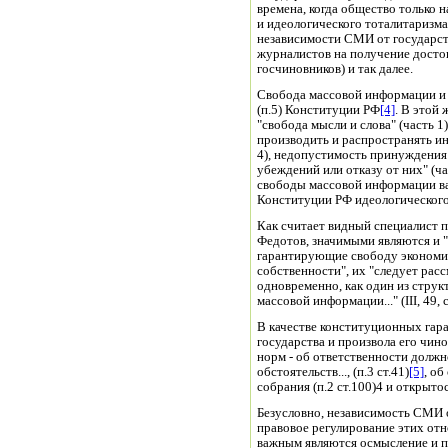
времена, когда общество только 
и идеологического тоталитаризма,
независимости СМИ от государст
журналистов на получение досто
госчиновников) и так далее.
Свобода массовой информации и з
(п.5) Конституции РФ
[4]
. В этой
"свобода мысли и слова" (часть 1)
производить и распространять 
4), недопустимость принуждения
убеждений или отказу от них" (ч
свободы массовой информации ва
Конституции РФ идеологического
Как считает видный специалист
Федотов, значимыми являются и "
гарантирующие свободу экономич
собственности", их "следует рас
одновременно, как один из стру
массовой информации..." (III, 49, с
В качестве конституционных гар
государства и произвола его чин
норм - об ответственности должн
обстоятельств..., (п.3 ст.41)
[5]
, о
собрания (п.2 ст.100)4 и открытос
Безусловно, независимость СМИ о
правовое регулирование этих от
важным являются осмысление и 