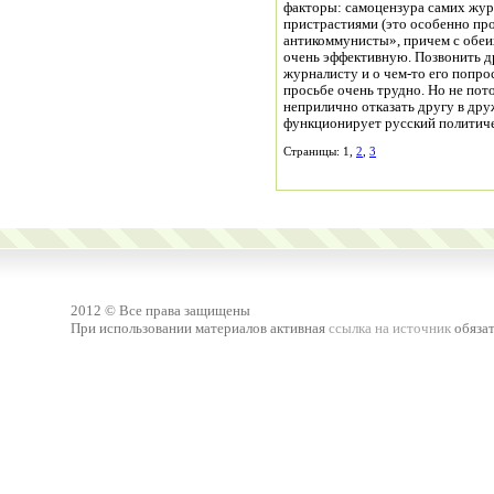
факторы: самоцензура самих жур
пристрастиями (это особенно пр
антикоммунисты», причем с обеих 
очень эффективную. Позвонить д
журналисту и о чем-то его попрос
просьбе очень трудно. Но не пот
неприлично отказать другу в дру
функционирует русский политиче
Страницы: 1,
2
,
3
2012 © Все права защищены
При использовании материалов активная
ссылка на источник
обязат