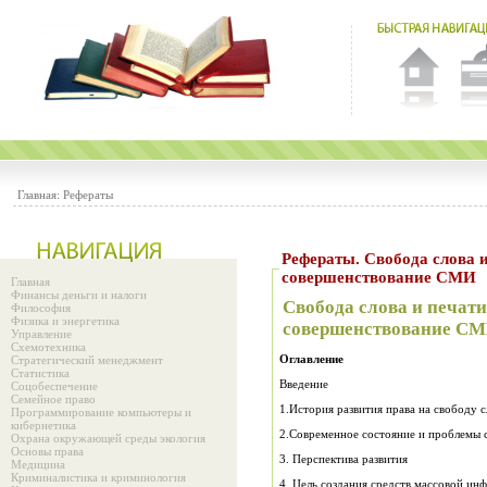
Главная:
Рефераты
Рефераты. Свобода слова и печати, конституционное
совершенствование СМИ
Главная
Финансы деньги и налоги
Свобода слова и печат
Философия
Физика и энергетика
совершенствование С
Управление
Схемотехника
Оглавление
Стратегический менеджмент
Статистика
Введение
Соцобеспечение
Семейное право
1.История развития права на свободу с
Программирование компьютеры и
кибернетика
2.Современное состояние и проблемы 
Охрана окружающей среды экология
Основы права
3. Перспектива развития
Медицина
Криминалистика и криминология
4. Цель создания средств массовой ин