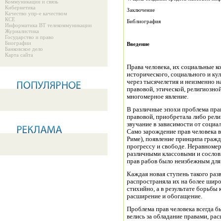
Коммуникации и связь
Кибернетика
Заключение
Качество упр-е качеством
КСЕ
Библиография
Информатика ВТ телекоммуникации
Журналистика
Государство и право
Биографии
Введение
Банковское дело
Карта сайта
Права человека, их социальные к
исторического, социального и ку
через тысячелетия и неизменно н
правовой, этической, религиозно
многомерное явление.
В различные эпохи проблема прав
правовой, приобретала либо рели
звучание в зависимости от социа
Само зарождение прав человека в 
Риме), появление принципа граж
прогрессу и свободе. Неравноме
различными классовыми и сослов
прав рабов было неизбежным для 
Каждая новая ступень такого раз
распространяла их на более широ
стихийно, а в результате борьбы к
расширение и обогащение.
Проблема прав человека всегда б
велись за обладание правами, р