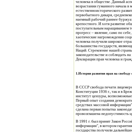
человека в обществе. Данный асп
возрастании гуманного начала в 
естественноисторического разви
первобытного дикаря, средневеко
наемный рабочий раннее буржуаз
крепостного. И хотя развитие об
поступательным наращиванием то
прогресс – явление, само по себ
хаотические нагромождения соци
человека получили широкое отра
большинства государств, являю
Наций. Стремление нашей страны
законодательстве и соблюдать на
Декларации прав человека и гражд
1.История развития прав на свободу 
В СССР свобода печати лицемерн
Конституции 1936 г., так и в Бре
институт цензуры, всевозможные 
Первый опыт создания демократи
средствах массовой информации"
сделана первая попытка законода
провозглашена недопустимость ц
В 1991 г. был принят Закон Росс
информации", в котором гаранти
государства получили дальнейшее 