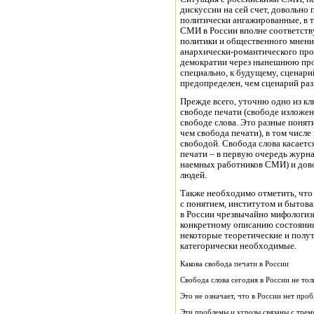
дискуссии на сей счет, довольно
политически ангажированные, в т
СМИ в России вполне соответств
политики и общественного мнения
анархически-романтического про
демократии через нынешнюю пром
специально, к будущему, сценар
предопределен, чем сценарий раз
Прежде всего, уточню одно из кл
свободе печати (свободе изложен
свободе слова. Это разные понят
чем свобода печати), в том числе
свободой. Свобода слова касаетс
печати – в первую очередь журна
наемных работников СМИ) и дово
людей.
Также необходимо отметить, что 
с понятием, институтом и бытова
в России чрезвычайно мифологизи
конкретному описанию состояния
некоторые теоретические и полу
категорически необходимые.
Какова свобода печати в России
Свобода слова сегодня в России не тол
Это не означает, что в России нет проб
Эти проблемы и угрозы связаны с трем