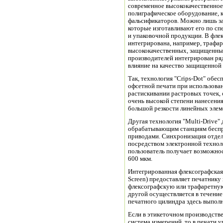
современное высококачественное
полиграфическое оборудование, 
фальсификаторов. Можно лишь з
которые изготавливают его по с
и упаковочной продукции. В фле
интегрирована, например, трафар
высококачественных, защищенных
производителей интегрирован ря
влияние на качество защищенной 
Так, технология "Crips-Dot" обес
офсетной печати при использова
растискивании растровых точек,
очень высокой степени нанесения
большой резкости линейных элем
Другая технология "Multi-Drive"
обрабатывающим станциям бесп
приводами. Синхронизация отде
посредством электронной технол
пользователь получает возможнос
600 мкм.
Интегрированная флексографская р
Screen) предоставляет печатнику
флексографскую или трафаретную
другой осуществляется в течение
печатного цилиндра здесь выполн
Если в этикеточном производств
система измерений, то в печати 