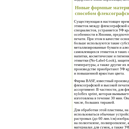
Новые формные материа
способом флексографс
Существующая в настоящее врем
этикеток между флексографской 
специалистов, устраняется УФ кра
особенности в Японии, предпочте
печати. При этом в качестве осн
больше используются такие субс
металлизированные бумаги и алю
самоклеящихся этикеток в таких 
напитки, косметические и гигиен
этикетки (No-Label-Look), защит
температуры, а также другие их 
производстве приобретают УФ к
и повышенной яркостью цвета.
Фирма BASF, известный производ
флексографской и высокой печат
ассортимент. В частности, для ф
nyloflex sprint, которая вымывае
изготовлена в течение 30 мин. Он
числе, больших тиражей.
Для обработки этой пластины, на
использоваться обычные устройс
растровых (до 60 лин./см) изобр
на полиэтилене, полипропилене,
материалах для сумок, а также У