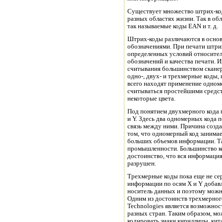
Существует множество штрих-код
разных областях жизни. Так в о
так называемые коды EAN и т. д.
Штрих-коды различаются в осн
обозначениями. При печати штри
определенных условий относите
обозначений и качества печати.
считывания большинством сканер
одно-, двух- и трехмерные коды,
всего находят применение одноме
считываться простейшими средст
некоторые цвета.
Под понятием двухмерного кода
и Y. Здесь два одномерных кода 
связь между ними. Причина созд
том, что одномерный код занимае
больших объемов информации. Та
промышленности. Большинство к
достоинство, что вся информация
разрушен.
Трехмерные коды пока еще не се
информации по осям Х и Y добав
носитель данных и поэтому можн
Одним из достоинств трехмерного
Technologies является возможнос
разных стран. Таким образом, мо
кодировать знаки кириллицы, кит