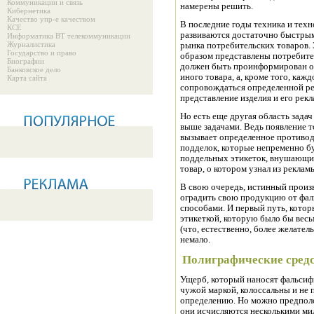
Коммуникации и связь
намерены решить.
Кибернетика
Качество упр-е качеством
В последние годы техника и тех
КСЕ
развиваются достаточно быстрым
Информатика ВТ телекоммуникации
Журналистика
рынка потребительских товаров
Государство и право
образом представлены потребите
Биографии
должен быть проинформирован о 
Банковское дело
иного товара, а, кроме того, каж
Карта сайта
сопровождаться определенной ре
представление изделия и его рекл
Но есть еще другая область зада
выше задачами. Ведь появление то
вызывает определенное противод
подделок, которые непременно буд
поддельных этикеток, внушающих
товар, о котором узнал из реклам
В свою очередь, истинный произ
оградить свою продукцию от фал
способами. И первый путь, которы
этикеткой, которую было бы весь
(что, естественно, более желате
немало.
Полиграфические средс
Ущерб, который наносят фальсиф
чужой маркой, колоссальны и не
определению. Но можно предпол
они исчисляются несколькими ми