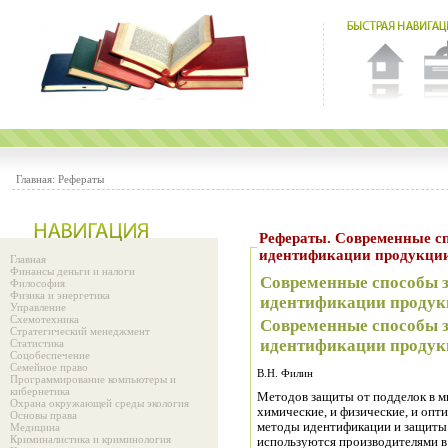
Главная:
Рефераты
Рефераты. Современные способы защиты этикеток и
идентификации продукци
Главная
Финансы деньги и налоги
Современные способы з
Философия
Физика и энергетика
идентификации продук
Управление
Схемотехника
Современные способы з
Стратегический менеджмент
идентификации продук
Статистика
Соцобеспечение
Семейное право
В.Н. Филин
Программирование компьютеры и
кибернетика
Методов защиты от подделок в ми
Охрана окружающей среды экология
химические, и физические, и опти
Основы права
методы идентификации и защиты 
Медицина
Криминалистика и криминология
используются производителями в 