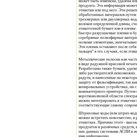
может быть изменена, удалена ил
продукта. Эта информация может
этикетки или под него. Эти реш
обработанных материалов путем 
трехмерных или двухмерных водя
волокон определенной длины, сч
этикеточной бумаге или в пленке
быстро разрушаемые пленки и бу
серебряные полиэфирные матери
полыми элементами, запечатыва
Эти пленки оставляют после себя
пальцев" в тех случаях, если эти
Металлические полоски или част
в виде радужной ирисовой печати
Разработаны также бумаги, удал
либо растворителей невозможно.
радуги, и нанесенные на некотор
защиту от фальсификации, так ка
копировальных устройствах, ни 
компьютерного принтера. Путем
коротковолновой области спектра
можно интегрировать в этикетки
соответствующие самому соврем
Штриховые коды (или штрих-коды
можно встретить повсеместно, в 
этикетках. Причина этого - высо
продуктов и различных средств,
них данных системами АСПИ и и
ими информацию.