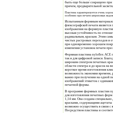
быть еще больше сокращено при
причем, предварительной засветки
Пластина характеризуется очень хорош
особенно при печати штриховых кодов
Испытанным формным материалом
флексографской печати является п
изображения на формную пластину 
высокая устойчивость по отноше
радикальным, краскам. Этим сам
чистых растровых переходов и о
при одновременно хорошем покры
изменения установок печати при 
Формная пластина nyloflex ACE п
так и для цифровой записи. Благ
широким спектром печатных крас
области спектра и до красок на 
короткое время изготовления кл
возможность экономии времени, р
важно при получении на одной 
изображений этикеток с одинако
печатной формы.
В программе формных пластин ny
для изготовления печатных форм
1,14 мм. Она создана специально
красками, содержащими ацетаты и
возможно осуществить в связи с 
Посредством пластины и соотве