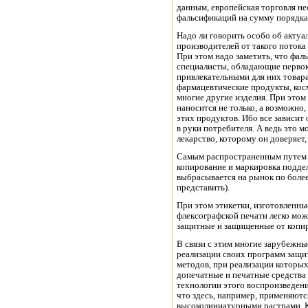
данным, европейская торговля не
фальсификаций на сумму порядка 
Надо ли говорить особо об акту
производителей от такого поток
При этом надо заметить, что фаль
специалисты, обладающие перво
привлекательными для них товар
фармацевтические продукты, косм
многие другие изделия. При это
наносится не только, а возможно,
этих продуктов. Ибо все зависит
в руки потребителя. А ведь это 
лекарство, которому он доверяет,
Самым распространенным путем ф
копирование и маркировка поддел
выбрасывается на рынок по более
представить).
При этом этикетки, изготовленн
флексографской печати легко мо
защитные и защищенные от копир
В связи с этим многие зарубежны
реализации своих программ защи
методов, при реализации которы
допечатные и печатные средства 
технологии этого воспроизведени
что здесь, например, применяют
высоколиниатурными растрами. К