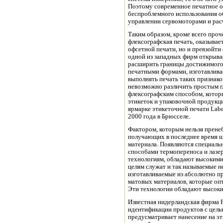
Поэтому современное печатное 
беспроблемного использования об
управлении сервомоторами и расче
Таким образом, кроме всего проче
флексографская печать, оказывает
офсетной печати, но и превзойт
одной из западных фирм открыва
расширить границы достижимого 
печатными формами, изготавлив
выполнять печать таких признак
невозможно различить простым г
флексографским способом, кото
этикеток и упаковочной продукц
ярмарке этикеточной печати Labe
2000 года в Брюсселе.
Фактором, которым нельзя пренеб
получающих в последнее время ш
материала. Появляются специаль
способами термопереноса и лазер
технологиям, обладают высоким
целям служат и так называемые н
изготавливаемые из абсолютно п
матовых материалов, которые оп
Эти технологии обладают высоки
Известная нидерландская фирма F
идентификации продуктов с цель
предусматривает нанесение на эт