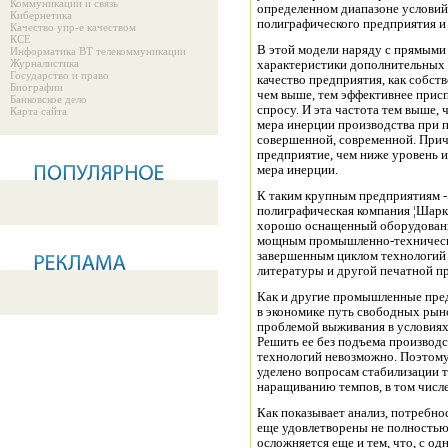
Коммуникации и связь
определенном диапазоне условий
Кибернетика
полиграфического предприятия и
Качество упр-е качеством
КСЕ
В этой модели наряду с прямыми
Информатика ВТ телекоммуникации
Журналистика
характеристики дополнительных 
Государство и право
качество предприятия, как собст
Биографии
чем выше, тем эффективнее прис
Банковское дело
спросу. И эта частота тем выше,
Карта сайта
мера инерции производства при п
совершенной, современной. Прич
предприятие, чем ниже уровень и
мера инерции.
К таким крупным предприятиям - 
полиграфическая компания ¦Шарк¦
хорошо оснащенный оборудовани
мощным промышленно-технически
завершенным циклом технологий 
литературы и другой печатной п
Как и другие промышленные пред
в экономике путь свободных рын
проблемой выживания в условиях
Решить ее без подъема производс
технологий невозможно. Поэтому
уделено вопросам стабилизации т
наращиванию темпов, в том числ
Как показывает анализ, потребно
еще удовлетворены не полностью
осложняется еще и тем, что, с о