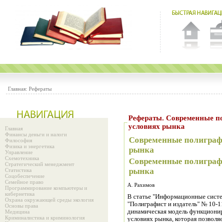
Главная:
Рефераты
Рефераты. Современные полиграфические технологии в
условиях рынка
Главная
Финансы деньги и налоги
Современные полиграфи
Философия
Физика и энергетика
рынка
Управление
Схемотехника
Современные полиграфи
Стратегический менеджмент
рынка
Статистика
Соцобеспечение
Семейное право
А. Рахимов
Программирование компьютеры и
кибернетика
В статье "Информационные систе
Охрана окружающей среды экология
"Полиграфист и издатель" № 10-1
Основы права
динамическая модель функционир
Медицина
Криминалистика и криминология
условиях рынка, которая позволя