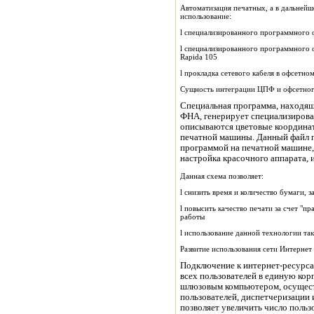
Автоматизация печатных, а в дальнейш
использование:
l специализированного программного 
l специализированного программного о
Rapida 105
l прокладка сетевого кабеля в офсетн
Сущность интеграции ЦПФ и офсетного
Специальная программа, находящ
ФНА, генерирует специализирован
описываются цветовые координат
печатной машины. Данный файл 
программой на печатной машине, 
настройка красочного аппарата, 
Данная схема позволяет:
l снизить время и количество бумаги,
l повысить качество печати за счет "п
работы
l использование данной технологии та
Развитие использования сети Интернет
Подключение к интернет-ресурса
всех пользователей в единую ко
шлюзовым компьютером, осущес
пользователей, диспетчеризации 
позволяет увеличить число польз