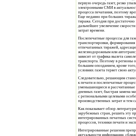
первую очередь газет, резко упал
электронными СМИ в актуальност
процесса печатания, поэтому вре
Еще недавно при больших тиражах
тиража. Сегодня при достаточно
дальнейшее увеличение скорости
затрат времени.
Послепечатные процессы для га
транспортировки, формирования п
отпечатанных тиражей, адресации
железнодорожным или автотрансп
зависит от графика вылета самол
транспорта. Поэтому в регионы о
большим опозданием, кроме того
условиях газета теряет свою акту
Следовательно, решающим станов
к печати и послепечатные процес
уменьшающиеся и рассчитанные 
дневных газет, быстрая замена ма
с региональными целевыми особе
производственных затрат и тем с
Как показывает обзор литератур
зарубежных стран, решить эту п
интегрированных печатных систе
процессов, техники печати и экс
Интегрированные решения препр
актуальности информации, сближ