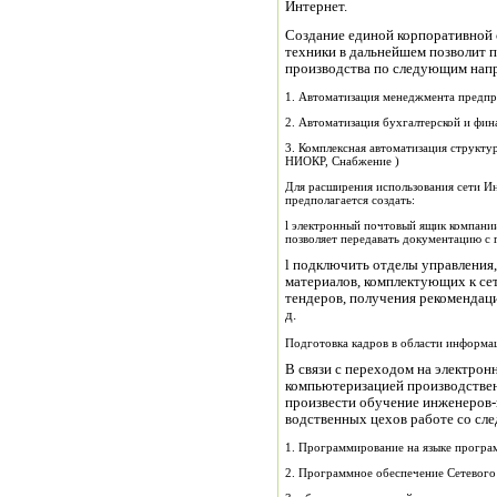
Интернет.
Создание единой корпоративной 
техники в дальнейшем позволит 
производства по следующим нап
1. Автоматизация менеджмента предпр
2. Автоматизация бухгалтерской и фин
3. Комплексная автоматизация структу
НИОКР, Снабжение )
Для расширения использования сети Ин
предполагается создать:
l электронный почтовый ящик компании
позволяет передавать документацию с
l подключить отделы управления
материалов, комплектующих к се
тендеров, получения рекомендаци
д.
Подготовка кадров в области информ
В связи с переходом на электрон
компьютеризацией производстве
произвести обучение инженеров-
водственных цехов работе со с
1. Программирование на языке програ
2. Программное обеспечение Сетевого