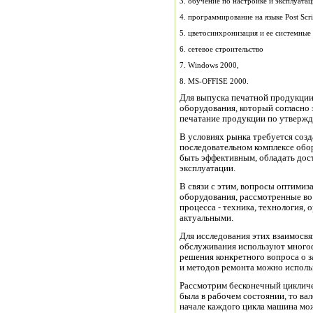
3. обучение по настройке и эксплуата
4. программирование на языке Post Scrip
5. цветосинхронизация и ее системные
6. сетевое строительство
7. Windows 2000,
8. MS-OFFISE 2000.
Для выпуска печатной продукции
оборудования, который согласно
печатание продукции по утвержд
В условиях рынка требуется соз
последовательном комплексе обор
быть эффективным, обладать дос
эксплуатации.
В связи с этим, вопросы оптимиз
оборудования, рассмотренные во
процесса - техника, технология, 
актуальными.
Для исследования этих взаимосв
обслуживания используют много
решения конкретного вопроса о 
и методов ремонта можно использ
Рассмотрим бесконечный цикличе
была в рабочем состоянии, то ва
начале каждого цикла машина мо