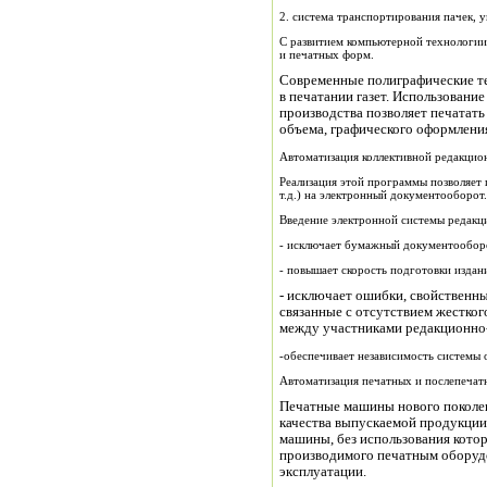
2. система транспортирования пачек, у
С развитием компьютерной технологи
и печатных форм.
Современные полиграфические т
в печатании газет. Использовани
производства позволяет печатать
объема, графического оформлени
Автоматизация коллективной редакцио
Реализация этой программы позволяет 
т.д.) на электронный документооборот.
Введение электронной системы редакци
- исключает бумажный документообор
- повышает скорость подготовки издан
- исключает ошибки, свойственн
связанные с отсутствием жестког
между участниками редакционно-
-обеспечивает независимость системы 
Автоматизация печатных и послепечат
Печатные машины нового поколе
качества выпускаемой продукции
машины, без использования котор
производимого печатным оборудо
эксплуатации.