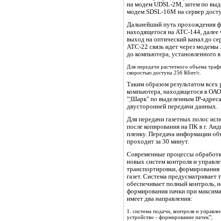
на модем UDSL-2M, затем по выд
модем SDSL-16M на сервер досту
Дальнейший путь прохождения фа
находящегося на АТС-144, далее
выход на оптический канал до се
АТС-22 связь идет через модемы
до компьютера, установленного 
Для передачи расчетного объема траф
скоростью доступа 256 Кбит/с.
Таким образом результатом всех 
компьютера, находящегося в ОА
"¦Шарк" по выделенным IP-адрес
двусторонней передачи данных.
Для передачи газетных полос исп
после копирования на ПК в г. Ан
пленку. Передача информации об
проходит за 30 минут.
Современные процессы обработки
новых систем контроля и управл
транспортировки, формирования 
газет. Система предусматривает 
обеспечивает полный контроль, н
формирования пачки при максима
имеет два направления:
1. система подачи, контроля и управл
устройство - формирование пачек"¦.