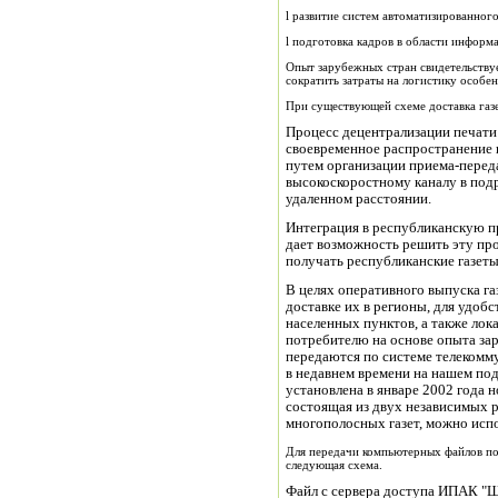
l развитие систем автоматизированног
l подготовка кадров в области инфор
Опыт зарубежных стран свидетельствуе
сократить затраты на логистику особе
При существующей схеме доставка газе
Процесс децентрализации печати 
своевременное распространение 
путем организации приема-перед
высокоскоростному каналу в под
удаленном расстоянии.
Интеграция в республиканскую п
дает возможность решить эту пр
получать республиканские газеты 
В целях оперативного выпуска га
доставке их в регионы, для удоб
населенных пунктов, а также лок
потребителю на основе опыта за
передаются по системе телекомм
в недавнем времени на нашем по
установлена в январе 2002 года 
состоящая из двух независимых р
многополосных газет, можно испо
Для передачи компьютерных файлов по
следующая схема.
Файл с сервера доступа ИПАК "Ша