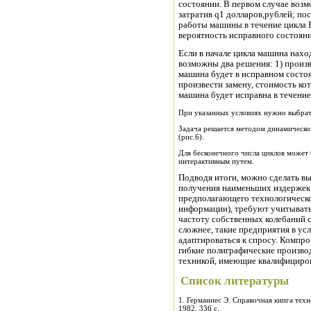
состоянии. В первом случае возм
затратив q1 долларов,рублей; по
работы машины в течение цикла Р
вероятность исправного состояни
Если в начале цикла машина нахо
возможны два решения: 1) произв
машина будет в исправном состоя
произвести замену, стоимость ко
машина будет исправна в течение
При указанных условиях нужно выбрат
Задача решается методом динамическо
(рис.6).
Для бесконечного числа циклов может
интерактивным путем.
Подводя итоги, можно сделать в
получения наименьших издержек 
предполагающего технологическо
информации), требуют учитывать
частоту собственных колебаний 
сложнее, такие предприятия в ус
адаптироваться к спросу. Компро
гибкие полиграфические произво
техникой, имеющие квалифициро
Список литературы
1. Германиес Э. Справочная книга тех
1982. 336 с.