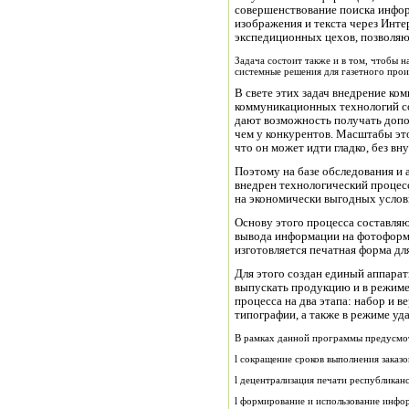
совершенствование поиска инфо
изображения и текста через Инте
экспедиционных цехов, позволяю
Задача состоит также и в том, чтобы 
системные решения для газетного произ
В свете этих задач внедрение к
коммуникационных технологий со
дают возможность получать допо
чем у конкурентов. Масштабы это
что он может идти гладко, без в
Поэтому на базе обследования и 
внедрен технологический процесс
на экономически выгодных услов
Основу этого процесса составляю
вывода информации на фотоформу
изготовляется печатная форма д
Для этого создан единый аппара
выпускать продукцию и в режиме
процесса на два этапа: набор и в
типографии, а также в режиме уд
В рамках данной программы предусмо
l сокращение сроков выполнения заказ
l децентрализация печати республиканс
l формирование и использование инф