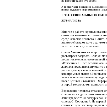
во второй части курсовой.
А третья часть посвящена раскрытию 
имидж ведущего информационно-анали
ПРОФЕССИОНАЛЬНЫЕ ОСОБЕН
ЖУРНАЛИСТА
Многое в работе журналиста зави
сложатся элементы его личности
среде качества человека. Понять 
взаимодействуют друг с другом 
психологически, социально.
Среди
биологически
запрограмм
роль играет
возраст
. Вряд ли мо
после появления в газете первой 
«Известий» Т. Тэсс вспоминала: 
журнала превратила дилетанта в 
распахнулась, я вошла в новый о
как огромный аванс: «Это был не 
вела к заветному окошечку издат
более ценный и важный». Эйфори
и порой только время приносит м
Взросление человека отражает ег
Специалист с дипломом инженера
ленинградского «Телекурьера», «
список С. Сорокиной. На первый в
самом же деле здесь прочерчен 