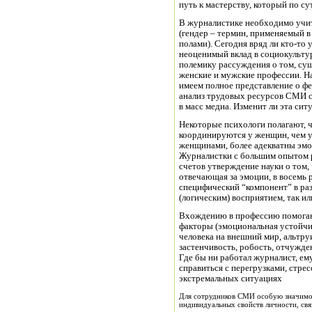
путь к мастерству, который по су
В журналистике необходимо учи
(гендер – термин, применяемый в
полами). Сегодня вряд ли кто-то
неоценимый вклад в социокульту
полемику рассуждения о том, сущ
женские и мужские профессии. На
имеем полное представление о ф
анализ трудовых ресурсов СМИ 
в масс медиа. Изменит ли эта сит
Некоторые психологи полагают, 
координируются у женщин, чем 
женщинами, более адекватны эм
Журналистки с большим опытом 
счетов утверждение науки о том,
отвечающая за эмоции, в восемь 
специфический “компонент” в р
(логическим) восприятием, так ил
Вхождению в профессию помога
факторы (эмоциональная устойчи
человека на внешний мир, альтруи
застенчивость, робость, отчужден
Где бы ни работал журналист, ем
справиться с перегрузками, стре
экстремальных ситуациях
Для сотрудников СМИ особую значимо
индивидуальных свойств личности, свя