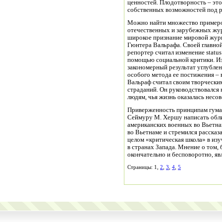
ценностей. Плодотворность – это
собственных возможностей под р
Можно найти множество примеро
отечественных и зарубежных журна
широкое признание мировой жур
Гюнтера Вальрафа. Своей главно
репортер считал изменение statu
помощью социальной критики. Из
закономерный результат углублен
особого метода ее постижения – 
Вальраф считал своим творчески
страданий. Он руководствовался
людям, чья жизнь оказалась несо
Приверженность принципам гума
Сеймуру М. Хершу написать обл
американских военных во Вьетна
во Вьетнаме и стремился рассказа
целом «критическая школа» в из
в странах Запада. Мнение о том,
окончательно и бесповоротно, я
Страницы: 1,
2
,
3
,
4
,
5