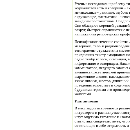
Ученые исследовали проблему ти
журналистов есть и холерики – а
меланхолики – ранимые, глубок
окружающее, флегматики – нево
завидным постоянством. Предпочт
Они обладают хорошей реакцией, 
вокруг, быстрее справляются с н
напряженная репортерская профе
Психофизиологические свойства 
материале, теле- и радиопередач
темперамент отражается в систе
придающих тексту эмоционально-
радио тембр голоса, интонация,
информацию о говорящем. Наконе
комментатора, ведущего зависит о
внешности, эстетической привлек
выраженное словом, накладывает
языке мимики, жестов, движений.
поведения возрастает в ходе не
будущими героями его произведен
коллегами
Типы личности
В масс медиа встречаются разли
интроверты и распахнутые навст
и тут ощутимо тяготение к «золо
статистика свидетельствует, что
сочетающие в себе открытость и