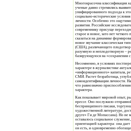
Многокрасочна классификация
х
ученые давно стремились выявит
унифицированного подхода к этой
социально-исторические условия
личности. Особенно это ощутим
развития. Российские исследоват
современнику присуще переходно
старое и новое, зато нет четког
сказаться на динамике формирова
новое звучание классическая ти
(США), различающего плодотвор
разумную и неплодотворную – р
базирующуюся на «сохранении сп
Несомненно, в условиях постпер
характере в журналистике актуал
«информационного» капитала, ре
СМИ. Растет безработица, углубл
самоидентификации личности. На
что равнозначно приспособлению
характера.
Как показывает мировой опыт, р
прессе. Оно послужило отправно
беспринципного писаки, торгующе
художественной литературе, до
друге» Ги де Мопассана). Но не 
оставалось социальное служение,
ориентацией характера: она дает
он есть, и одновременно обогащ