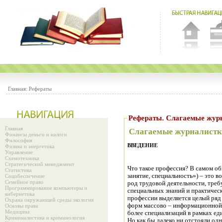
Главная:
Рефераты
Рефераты. Слагаемы
Главная
Слагаемые журналистк
Финансы деньги и налоги
Философия
ВВЕДЕНИЕ
Физика и энергетика
Управление
Схемотехника
Стратегический менеджмент
Что такое профессия? В самом о
Статистика
занятие, специальность») – это 
Соцобеспечение
Семейное право
род трудовой деятельности, тре
Программирование компьютеры и
специальных знаний и практическ
кибернетика
профессии выделяется целый ряд 
Охрана окружающей среды экология
форм массово – информационной 
Основы права
Медицина
более специализаций в рамках е
Криминалистика и криминология
Но как бы далеко ни отстояли од