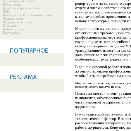
Коммуникации и связь
репортера и ответственного секр
Кибернетика
отделом писем и собственного кор
Качество упр-е качеством
КСЕ
становится все более значимой 
Информатика ВТ телекоммуникации
которые в особых проявлениях и
Журналистика
основу «структуры» личности ка
Государство и право
Биографии
Мир личности журналиста-профес
Банковское дело
Карта сайта
объективными требованиями его 
профессиональных черт всегда пр
случайно уже на заре российско
поведения журналиста сделал М.
«рассуждении», известном как «
дальнейшем многие крупные журн
особенностях труда, радостях и 
В данной курсовой работе я поп
журналиста, какими профессиона
чтобы быть востребован на свое
Мир личности целостен, связи между 
характеризовать каждую из них.
Понять личность – значит устано
компоненты, обусловленные биол
части курсовой раскрываются п
журналиста.
В журналистской деятельности о
технологический фактор. В завис
распространения информации, из
работы журналиста. Конечно, изм