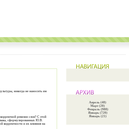
ультуры, никогда не наносить им
Апрель (48)
Март (20)
Февраль (988)
Январь (720)
Январь (21)
 корректной ревизии слов? С этой
языка, сформулированных Ю.В.
й корректности и их влияния на