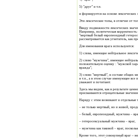
5) "друг" и т.п.
и формируется на основе лексических 
Эти лексические топы, в отличие от то
Ввиду подвижности лексических значен
Например, политическая корректность 
"мертвый белый европеоидный гетерос
рассматривается как угнетатель, как п
Для именования врага используются:
1) слова, имеющие нейтральное лексич
2) слово "мужчина", имеющее нейтральн
положительную оценку : "мужской харак
вражда";
3) слово "мертвый", в составе общих 
и т.п., а в этом случае именующее вс
уважают и почитают.
Здесь мы видим, как в результате цен
присваиваются отрицательные значения
Наряду с этим возникают и отдельные 
– не только мертвый, но и живой, про
– белый, европеоидный, мужчина – вра
– гетеросексуальный мужчина – враг,
– мужчина как таковой – враг, поскол
Кроме того, этот совокупный враг – но