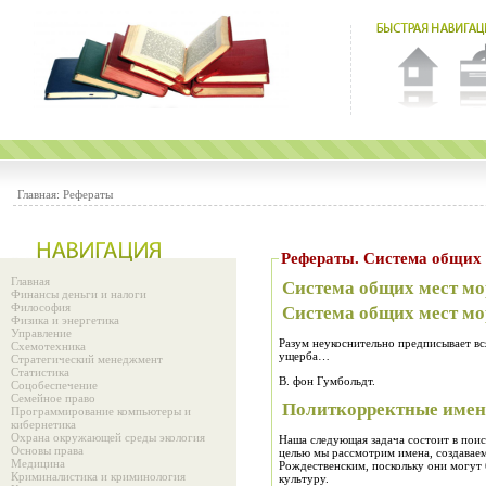
Главная:
Рефераты
Рефераты. Система о
Главная
Система общих мест м
Финансы деньги и налоги
Философия
Система общих мест м
Физика и энергетика
Управление
Разум неукоснительно предписывает вс
Схемотехника
ущерба…
Стратегический менеджмент
Статистика
В. фон Гумбольдт.
Соцобеспечение
Семейное право
Политкорректные имена
Программирование компьютеры и
кибернетика
Охрана окружающей среды экология
Наша следующая задача состоит в поиск
Основы права
целью мы рассмотрим имена, создавае
Медицина
Рождественским, поскольку они могут 
Криминалистика и криминология
культуру.