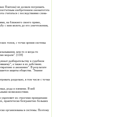
инах Платона) не должен погрешать
безотчетным изобретением ономатотэта
эта считаться с последствиями слова-
иями, на ближнего своего прямо,
ьбу с ним вплоть до его уничтожения,
ских топов, с точки зрения системы
казывания, кем-то и когда-то
ми морали". [159]
длежат разбирательству в судебном
явшему", а также в их действиях.
отвратимо и анонимно". В результате
шается защиты общества. "Знание
тривать раздельно, в том числе с точки
емьи, рода и племени. В ней
альными возможностями.
 и укрепляет их строгими принципами
их, практически безгранично больших
чески организованы в системы. Поэтому