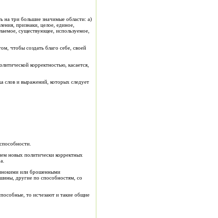
 на три большие значимые области: а)
ления, признаки, целое, единое,
елаемое, существующее, используемое,
ом, чтобы создать благо себе, своей
литической корректностью, касается,
а слов и выражений, которых следует
 способности.
нием новых политически корректных
а.
одинокими или брошенными
йшины, другие по способностям, со
способные, то исчезают и такие общие