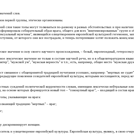
значений слов.
пов первой группы, этически организованы.
ий слов такие топы могут толковаться по-разному в разных обстоятельствах и при наличии
сформировала собирательный образ врага, общего для всех "виктимизированных" групп и о
ексуальный мужчина", являющийся олицетворением европейской культурной гегемонии, за
реступник, от которого они все пострадали, и теперь потерпевшие хотят положить конец вла
еское значение в силу своего научного происхождения, – белый, европеоидный, гетеросекс
ое лексическое значение не только в составе научной речи, но и в общелитературном языке
тер", "мужской ум", "мужская верность" и т.п.; есть, например, общее место "мужская дру
мест связанное с общепринятой традицией почитания усопших; например: "мертвых не судят"
е предыдущие поколения созидателей европейской культуры, которыми восхищаются, перед к
ностных суждений политической корректности словам, имеющим лексически нейтральные или
, на основе которых формируется новый топ – "совокупный враг", – входящий в состав нра
топы, указывающие на врага:
должающий традицию "мертвых" – враг;
г;
ьку дискриминирует женщин.
ситель и олицетворение европейской культуры. Европейская культура, являясь, в свою оче