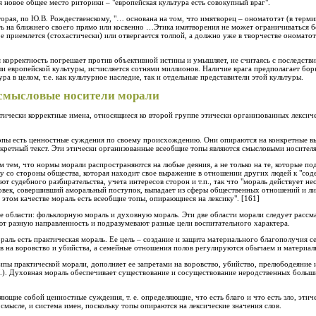
 новое общее место риторики – "европейская культура есть совокупный враг".
торая, по Ю.В. Рождественскому, "… основана на том, что имятворец – ономатотэт (в терм
ь на ближнего своего прямо или косвенно …Этика имятворения не может ограничиваться 
 приемлется (стохастически) или отвергается толпой, а должно уже в творчестве ономатот
ая корректность погрешает против объективной истины и умышляет, не считаясь с последств
ели европейской культуры, исчисляется сотнями миллионов. Наличие врага предполагает бор
ра в целом, т.е. как культурное наследие, так и отдельные представители этой культуры.
 смысловые носители морали
ически корректные имена, относящиеся ко второй группе этически организованных лексиче
пы есть ценностные суждения по своему происхождению. Они опираются на конкретные выс
нкретный текст. Эти этически организованные всеобщие топы являются смысловыми носителя
м тем, что нормы морали распространяются на любые деяния, а не только на те, которые по
ку со стороны общества, которая находит свое выражение в отношении других людей к "соде
 судебного разбирательства, учета интересов сторон и т.п., так что "мораль действует не
овек, совершивший аморальный поступок, выпадает из сферы общественных отношений и ли
 этом качестве мораль есть всеобщие топы, опирающиеся на лексику". [161]
е области: фольклорную мораль и духовную мораль. Эти две области морали следует рассма
ют разную направленность и подразумевают разные цели воспитательного характера.
ораль есть практическая мораль. Ее цель – создание и защита материального благополучия с
ов на воровство и убийства, а семейные отношения полов регулируются обычаем и матери
ипы практической морали, дополняет ее запретами на воровство, убийство, прелюбодеяние
Л.). Духовная мораль обеспечивает существование и сосуществование неродственных больш
яющие собой ценностные суждения, т. е. определяющие, что есть благо и что есть зло, эти
 смысле, и система имен, поскольку топы опираются на лексические значения слов.