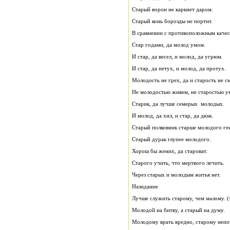
Старый ворон не каркнет даром.
Старый конь борозды не портит.
В сравнении с противоположным каче
Стар годами, да молод умом.
И стар, да весел, и молод, да угрюм.
И стар, да петух, и молод, да протух.
Молодость не грех, да и старость не с
Не молодостью живем, не старостью у
Старик, да лучше семерых молодых.
И молод, да хил, и стар, да дюж.
Старый полковник старше молодого ге
Старый дурак глупее молодого.
Хорош бы жених, да староват.
Старого учить, что мертвого лечить.
Через старых и молодым житья нет.
Назидание
Лучше служить старому, чем малому. (т
Молодой на битву, а старый на думу.
Молодому врать вредно, старому непо