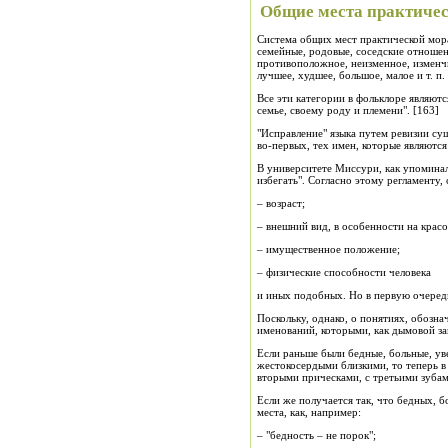
Общие места практиче
Система общих мест практической мора
семейные, родовые, соседские отношени
противоположное, неизменное, изменчив
лучшее, худшее, большое, малое и т. п.
Все эти категории в фольклоре являют
семье, своему роду и племени". [163]
"Исправление" языка путем ревизии су
во-первых, тех имен, которые являютс
В университете Миссури, как упоминал
избегать". Согласно этому регламенту,
– возраст;
– внешний вид, в особенности на красо
– имущественное положение;
– физические способности человека
и иных подобных. Но в первую очередь
Поскольку, однако, о понятиях, обозн
именований, которыми, как дымовой зав
Если раньше были бедные, больные, ув
жестокосердыми близкими, то теперь в
вторыми прическами, с третьими зубам
Если же получается так, что бедных, б
места, как, например:
– "бедность – не порок";