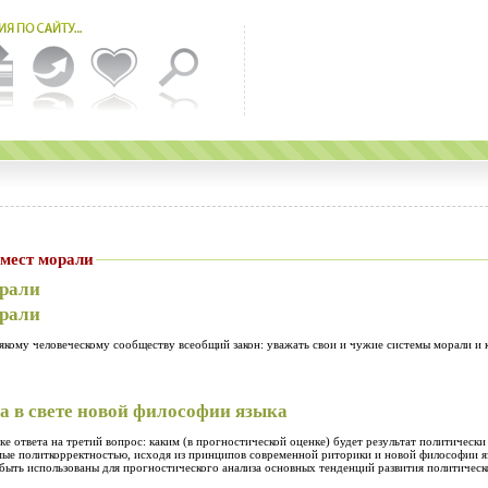
бщих мест морали
орали
орали
якому человеческому сообществу всеобщий закон: уважать свои и чужие системы морали и к
 в свете новой философии языка
е ответа на третий вопрос: каким (в прогностической оценке) будет результат политически
мые политкорректностью, исходя из принципов современной риторики и новой философии 
быть использованы для прогностического анализа основных тенденций развития политическо