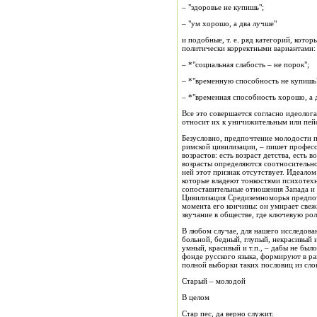
– "здоровье не купишь";
– "ум хорошо, а два лучше"
и подобные, т. е. ряд категорий, кот
политически корректными вариантами:
– *"социальная слабость – не порок";
– *"временную способность не купишь
– *"временная способность хорошо, а 
Все это совершается согласно идеолога
относит их к уничижительным или пей
Безусловно, предпочтение молодости п
римской цивилизации, – пишет професс
возрастов: есть возраст детства, есть 
возрасты определяются соотносительно
ней этот признак отсутствует. Идеалом
которые владеют тонкостями психотех
сопоставительные отношения Запада и В
Цивилизация Средиземноморья предпочит
момента его кончины: он умирает свеж
звучание в обществе, где ключевую рол
В любом случае, для нашего исследова
больной, бедный, глупый, некрасивый и
умный, красивый и т.п., – дабы не был
фонде русского языка, формируют в ра
полной выборки таких пословиц из слов
Старый – молодой
В целом
Стар пес, да верно служит.