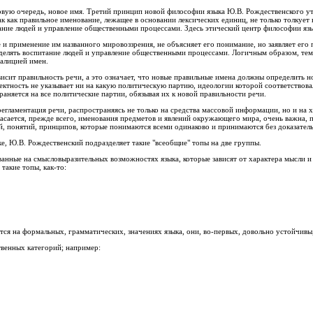
ервую очередь, новое имя. Третий принцип новой философии языка Ю.В. Рождественского ут
к как правильное именование, лежащее в основании лексических единиц, не только толкует
ание людей и управление общественными процессами. Здесь этический центр философии язы
 и применение им названного мировоззрения, не объясняет его понимание, но заявляет его пр
еделять воспитание людей и управление общественными процессами. Логичным образом, тем
оалицией имен.
ависит правильность речи, а это означает, что новые правильные имена должны определить 
ектность не указывает ни на какую политическую партию, идеологии которой соответствовал
аняется на все политические партии, обязывая их к новой правильности речи.
регламентация речи, распространяясь не только на средства массовой информации, но и на 
касается, прежде всего, именования предметов и явлений окружающего мира, очень важна, п
ей, понятий, принципов, которые понимаются всеми одинаково и принимаются без доказатель
е, Ю.В. Рождественский подразделяет такие "всеобщие" топы на две группы.
ванные на смысловыразительных возможностях языка, которые зависят от характера мысли 
такие топы, как-то:
тся на формальных, грамматических, значениях языка, они, во-первых, довольно устойчивы,
твенных категорий; например: