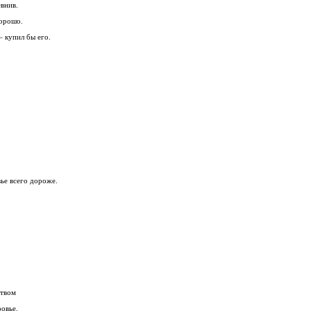
евнив.
хорошо.
– купил бы его.
вье всего дороже.
ством
ровье.