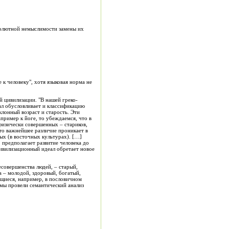
бсолютной немыслимости замены их
к человеку", хотя языковая норма не
 цивилизации. "В нашей греко-
ал обусловливает и классификацию
еклонный возраст и старость. Эти
пример к йоге, то убеждаемся, что в
 физически совершенных – стариков,
то важнейшее различие проникает в
рых (в восточных культурах). […]
 предполагает развитие человека до
цивилизационный идеал обретает новое
есовершенства людей, – старый,
а – молодой, здоровый, богатый,
жащиеся, например, в пословичном
 мы провели семантический анализ