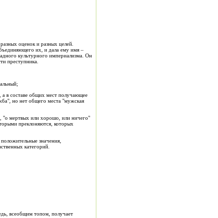
 разных оценок и разных целей.
бъединяющего их, и дала ему имя –
падного культурного империализма. Он
сти преступника.
уальный;
, а в составе общих мест получающее
жба", но нет общего места "мужская
, "о мертвых или хорошо, или ничего"
оторыми преклоняются, которых
 положительные значения,
вственных категорий.
редь, всеобщим топом, получает