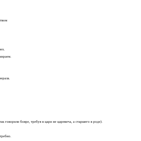
ством
мех.
мираем.
нерала.
ак говорили бояре, требуя в цари не царевича, а старшего в роде).
требно.