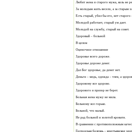
Любит жена и старого мужа, коль не р
За молодым жить весело, а за старым 
Есть старый, убил бы его, нет старого 
Молодой работает, старый ум дает.
Молодой на службу, старый на совет.
Здоровый – больной
В целом
Оценочное отношение
Здоровье всего дороже.
Здоровье дороже денег.
Дал Бог здоровье, да денег нет.
Деньги – медь, одежда – тлен, а здоро
Здоровому все здорово.
Здорового и призор не берет.
Больная жена мужу не мила.
Больному все горько.
Больной, что малый.
Не рад больной и золотой кровати.
В сравнении с противоположным каче
Господская болезнь – крестьянское здо