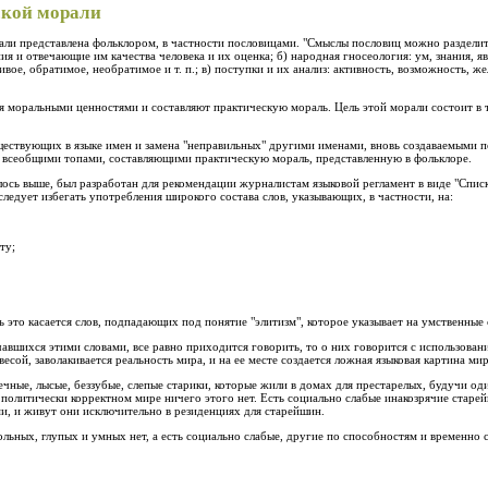
ской морали
ли представлена фольклором, в частности пословицами. "Смыслы пословиц можно разделить
я и отвечающие им качества человека и их оценка; б) народная гносеология: ум, знания, яв
ое, обратимое, необратимое и т. п.; в) поступки и их анализ: активность, возможность, ж
ся моральными ценностями и составляют практическую мораль. Цель этой морали состоит в т
ществующих в языке имен и замена "неправильных" другими именами, вновь создаваемыми по
я всеобщими топами, составляющими практическую мораль, представленную в фольклоре.
ось выше, был разработан для рекомендации журналистам языковой регламент в виде "Списк
 следует избегать употребления широкого состава слов, указывающих, в частности, на:
ту;
 это касается слов, подпадающих под понятие "элитизм", которое указывает на умственные
ачавшихся этими словами, все равно приходится говорить, то о них говорится с использова
есой, заволакивается реальность мира, и на ее месте создается ложная языковая картина мир
ечные, лысые, беззубые, слепые старики, которые жили в домах для престарелых, будучи 
 политически корректном мире ничего этого нет. Есть социально слабые инакозрячие старе
и, и живут они исключительно в резиденциях для старейшин.
ольных, глупых и умных нет, а есть социально слабые, другие по способностям и временно 