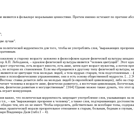
орые являются в фольклоре моральными ценностями. Причем именно исчезают по причине а
";
две лучше".
м политической корректности для того, чтобы не употреблять слов, "выражающих презрение 
оративным.
ожилому и старому возрасту заложено в философском идеале физической культуры западной
ор А.П. Лободанов, – идеалом физической культуры является "человек цветущий". Этот иде
возраст отрочества, есть возраст юности, есть акме, затем идет возраст мужества, а потом пр
, по истории их становления. Если мы обращаемся к другому типу физической культуры, на
 являются не цветущие тела молодых людей, а тела мудрых старцев, тела подготовленных –
ники и психофизическими упражнениями; они и есть основа общественной мудрости. […] Э
остока: ставка делается либо на молодых людей (в европейской цивилизации), либо на ста
ает человека в возрасте акме, физически развитого, а восточная цивилизация, йогическая,
им, физически развитым и могущественным". [164] Однако можно также думать, что этот 
ь играет конкуренция.
ния важно, что политическая корректность запрещает употребление слов, указывающих на н
 т.п., – как "выражающих презрение к человеку", а также слов, подчеркивающих достоинств
о обидно тем, кто их не имеет. Чтобы определить, действительно ли всеобщие топы, содер
мках практической морали презрительное отношение к старым, больным, бедным и глупым,
аря Владимира Даля (табл.1 – 4).