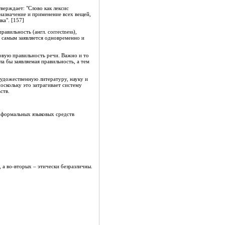
верждает: "Слово как лексис
 назначение и применение всех вещей,
ка". [157]
авильность (англ. сorrectness),
 самым заявляется одновременно и
новую правильность речи. Важно и то
а бы заявляемая правильность, а тем
художественную литературу, науку и
оскольку это затрагивает систему
ств.
и формальных языковых средств
 а во-вторых – этически безразличны.