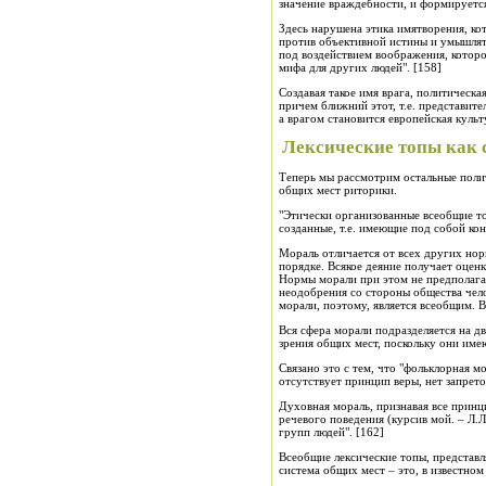
значение враждебности, и формируется
Здесь нарушена этика имятворения, ко
против объективной истины и умышлят
под воздействием воображения, которое
мифа для других людей". [158]
Создавая такое имя врага, политическ
причем ближний этот, т.е. представит
а врагом становится европейская культу
Лексические топы как
Теперь мы рассмотрим остальные полит
общих мест риторики.
"Этически организованные всеобщие то
созданные, т.е. имеющие под собой ко
Мораль отличается от всех других нор
порядке. Всякое деяние получает оцен
Нормы морали при этом не предполагают
неодобрения со стороны общества чел
морали, поэтому, является всеобщим. В
Вся сфера морали подразделяется на дв
зрения общих мест, поскольку они име
Связано это с тем, что "фольклорная м
отсутствует принцип веры, нет запрет
Духовная мораль, признавая все принц
речевого поведения (курсив мой. – Л.
групп людей". [162]
Всеобщие лексические топы, представл
система общих мест – это, в известном