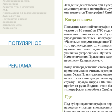
Коммуникации и связь
Кибернетика
Заведение действовало при Губе
Качество упр-е качеством
административно-полицейском уч
КСЕ
она именуется Типографией Симб
Информатика ВТ телекоммуникации
Журналистика
Государство и право
Когда и зачем
Биографии
Банковское дело
Появление казенной типографии 
Карта сайта
указом от 16 сентября 1796 года
ввоза иностранных книг; и об уч
упразднении частных Типографий
«Частными людьми заведенные Ти
того происходящих, … упразднить
нужных книг имеется достаточно
училищах устроенных». Пункт 5 
Наместнических Правлениях завес
переписку Канцелярскую».
Когда непосредственно стала фу
временем можно считать середину
копия Указа Правительствующего 
патентов на чины для увольняющ
службу – правда, цифра «18» впи
пробел от руки. Видимо, это и б
типографским способом в Симбир
Где
Под губернскую типографию пер
народном училище, впоследствии
(здание сохранилось в перестрое