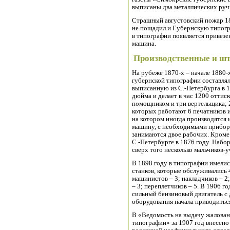
выписаны два металлических руч
Страшный августовский пожар 18
не пощадил и Губернскую типогра
в типографии появляется привезе
машина.
Производственные и ш
На рубеже 1870-х – начале 1880-
губернской типографии составля
выписанную из С.-Петербурга в 
дюйма и делает в час 1200 оттис
помощником и три вертельщика; 2
которых работают 6 печатников и
на котором иногда производятся 
машину, с необходимыми прибор
занимаются двое рабочих. Кроме 
С.-Петербурге в 1876 году. Набо
сверх того несколько мальчиков-у
В 1898 году в типографии имели
станков, которые обслуживались 
машинистов – 3; накладчиков – 2
– 3; переплетчиков – 5. В 1906 г
сильный бензиновый двигатель с
оборудования начала приводиться
В «Ведомость на выдачу жалова
типографии» за 1907 год внесено