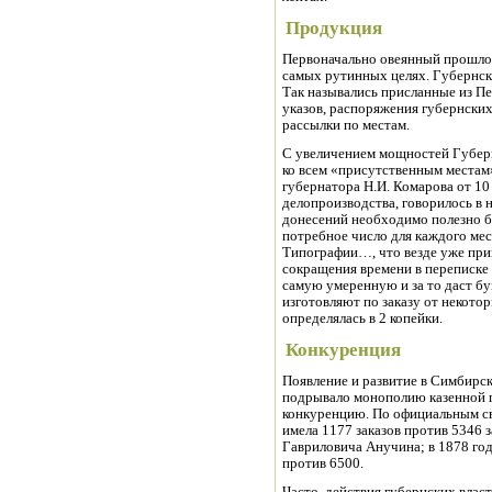
Продукция
Первоначально овеянный прошлой
самых рутинных целях. Губернск
Так назывались присланные из П
указов, распоряжения губернских
рассылки по местам.
С увеличением мощностей Губер
ко всем «присутственным местам
губернатора Н.И. Комарова от 10
делопроизводства, говорилось в 
донесений необходимо полезно бы
потребное число для каждого мес
Типографии…, что везде уже при
сокращения времени в переписке 
самую умеренную и за то даст б
изготовляют по заказу от некото
определялась в 2 копейки.
Конкуренция
Появление и развитие в Симбирск
подрывало монополию казенной г
конкуренцию. По официальным св
имела 1177 заказов против 5346 
Гавриловича Анучина; в 1878 год
против 6500.