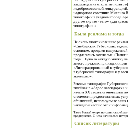
Часто, действия губернских влас
владельцам на открытие полигра
недобросовестной конкуренцией
надворного советника Михаила В
типографии в уездном городе Ард
другом случае «вето» куда крас
типографию!»
Была реклама и тогда
Не очень многочисленные реклам
«Симбирских Губернских ведомост
основном, продажи выпускаемой 
предлагались залежалые «Памятн
годы... Цена за каждую книжку ка
вместо прежних при издании цен 1
«Литографированный в губернск
в губернской типографии и у гос
экземпляр».
Реклама типографии Губернского
вклейках в «Адрес-календарях» 
начала XX столетия оповещала во
стоимости предоставляемых услу
объявлений, используемые в них
наглядной частью этой информац
Таков беглый очерк истории старейше
предприятия. С него начиналась исто
Список литературы