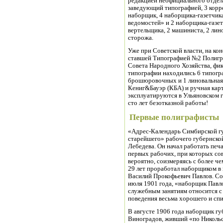
редакцией неофициального отдел
заведующий типографией, 3 корре
наборщик, 4 наборщика-газетчик
ведомостей» и 2 наборщика-газет
вертельщика, 2 машиниста, 2 лино
сторожа.
Уже при Советской власти, на ко
ставшей Типографией №2 Полигр
Совета Народного Хозяйства, фик
типографии находились 6 типогра
брошюровочных и 1 линовальная
Кениг&Бауэр (КБА) и ручная карт
эксплуатируются в Ульяновском г
сто лет безотказной работы!
Первые полиграфисты
«Адрес-Календарь Симбирской гу
старейшего» рабочего губернско
Лебедева. Он начал работать печ
первых рабочих, при которых со
вероятно, соизмеряясь с более ч
29 лет проработал наборщиком в
Василий Прокофьевич Павлов. Со
июля 1901 года, «наборщик Павло
служебным занятиям относится с
поведения весьма хорошего и спи
В августе 1906 года наборщик г
Виноградов, живший «по Никольс