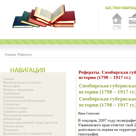
Главная:
Рефераты
Рефераты. Симбирская губернская типография: по страницам
истории (1798 – 1917 гг.)
Главная
Финансы деньги и налоги
Симбирская губернская
Философия
Физика и энергетика
истории (1798 – 1917 гг.
Управление
Схемотехника
Симбирская губернская
Стратегический менеджмент
истории (1798 – 1917 гг.
Статистика
Соцобеспечение
Семейное право
Иван Сивопляс
Программирование компьютеры и
кибернетика
В текущем, 2007 году полиграф
Охрана окружающей среды экология
Ульяновского края отметит свой 
Основы права
деятельность первая на террито
Медицина
Криминалистика и криминология
типография.