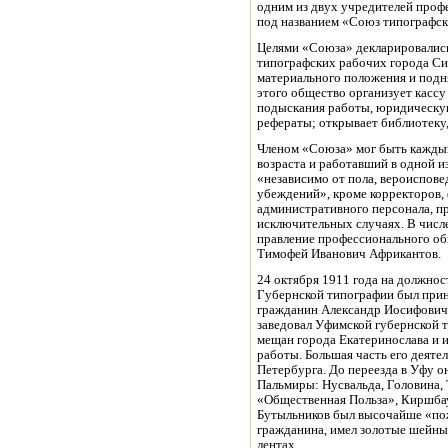
одним из двух учредителей проф
под названием «Союз типографск
Целями «Союза» декларировалис
типографских рабочих города Си
материального положения и подн
этого общество организует кассу
подыскания работы, юридическую
рефераты; открывает библиотеку,
Членом «Союза» мог быть каждый
возраста и работавший в одной и
«независимо от пола, вероиспове
убеждений», кроме корректоров, 
административного персонала, п
исключительных случаях. В числе
правление профессионального об
Тимофей Иванович Африкантов.
24 октября 1911 года на должно
Губернской типографии был при
гражданин Александр Иосифович 
заведовал Уфимской губернской т
мещан города Екатеринослава и и
работы. Большая часть его деяте
Петербурга. До переезда в Уфу 
Пальмиры: Нусвальда, Головина,
«Общественная Польза», Киршбау
Бутыльников был высочайше «по
гражданина, имел золотые шейны
лентах.