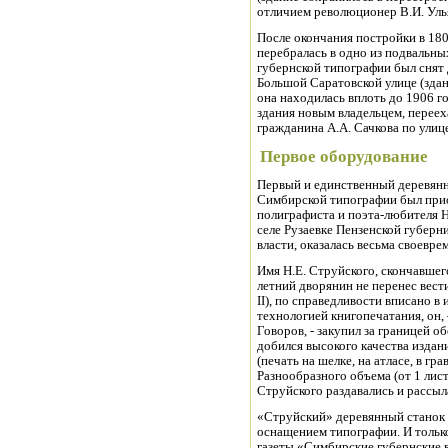
отличием революционер В.И. Уль
После окончания постройки в 180
перебралась в одно из подвальн
губернской типографии был снят
Большой Саратовской улице (здан
она находилась вплоть до 1906 го
здания новым владельцем, перее
гражданина А.А. Сачкова по улице
Первое оборудование
Первый и единственный деревянн
Симбирской типографии был прио
полиграфиста и поэта-любителя Н
селе Рузаевке Пензенской губерн
власти, оказалась весьма своевре
Имя Н.Е. Струйского, скончавшего
летний дворянин не перенес вес
II), по справедливости вписано 
технологией книгопечатания, он,
Говоров, - закупил за границей 
добился высокого качества изда
(печать на шелке, на атласе, в г
Разнообразного объема (от 1 лист
Струйского раздавались и рассы
«Струйский» деревянный станок 
оснащением типографии. И только 
газеты «Симбирские губернские в