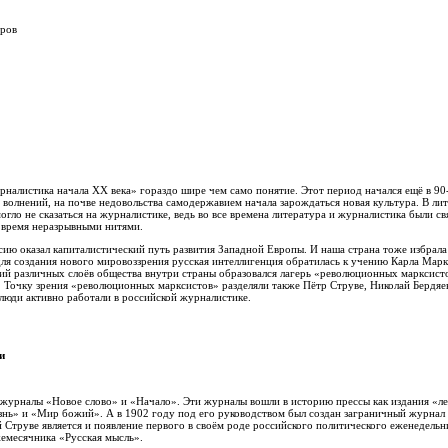
тров
налистика начала XX века» гораздо шире чем само понятие. Этот период начался ещё в 90-
 волнений, на почве недовольства самодержавием начала зарождаться новая культура. В ли
могло не сказаться на журналистике, ведь во все времена литература и журналистика были с
 время неразрывными нитями.
сию оказал капиталистический путь развития Западной Европы. И наша страна тоже избрала 
для создания нового мировоззрения русская интеллигенция обратилась к учению Карла Мар
ий различных слоёв общества внутри страны образовался лагерь «революционных марксисто
 Точку зрения «революционных марксистов» разделяли также Пётр Струве, Николай Бердяев
 люди активно работали в российской журналистике.
и
 журналы «Новое слово» и «Начало». Эти журналы вошли в историю прессы как издания «ле
знь» и «Мир божий». А в 1902 году под его руководством был создан заграничный журна
й Струве является и появление первого в своём роде российского политического еженедельн
жемесячника «Русская мысль».