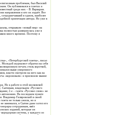
религиозным проблемам, был Василий
ким. Он публиковался в газетах и
звестный среди них – В. Варварин.
они направления и кто их издаёт. Все
, сотрудничавший в одном, наиболее
 идейной ориентации автора. Но уже в
идеалы, открывали «новый мир» на
ика полностью развернулась уже в
ишком много времени. Поэтому я
стка», «Петербургской газеты», писал
х. Молодой журналист обратил на себя
еволюционную печать стиль короткой,
днимался выше умеренного
ов, власти смотрели на него как на
ича «короновали» и присвоили звание
а. Но к работе в этой московской
 Д. Сытиным, владельцем «Русского
дами; 2-е – газета «Русское слово» не
ую автономию. На последнем пункте
ия. Владимир Гиляровский в своей
газета не только ожила, но и
 не занимался, и Сытин даже хотел его
гонорары сотрудникам, ввёл
онских изданий, которые он
 коридорная система, у каждого из