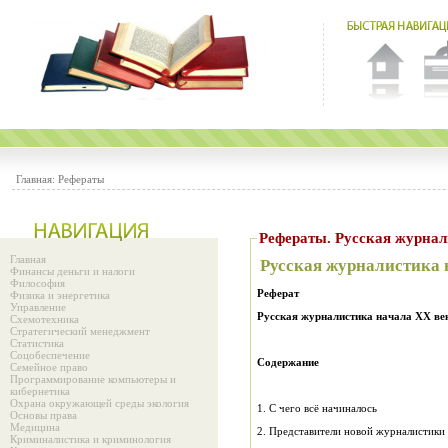
Главная:
Рефераты
Рефераты. Русская 
Главная
Русская журналистика 
Финансы деньги и налоги
Философия
Реферат
Физика и энергетика
Управление
Русская журналистика начала
XX
ве
Схемотехника
Стратегический менеджмент
Статистика
Соцобеспечение
Содержание
Семейное право
Программирование компьютеры и
кибернетика
Охрана окружающей среды экология
1. С чего всё начиналось
Основы права
Медицина
2. Представители новой журналистики
Криминалистика и криминология