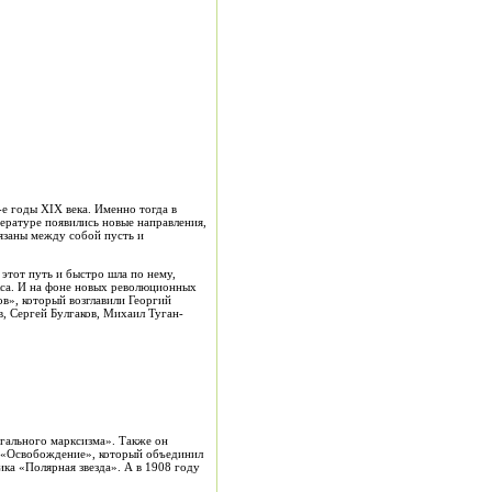
е годы XIX века. Именно тогда в
тературе появились новые направления,
вязаны между собой пусть и
этот путь и быстро шла по нему,
кса. И на фоне новых революционных
в», который возглавили Георгий
, Сергей Булгаков, Михаил Туган-
гального марксизма». Также он
л «Освобождение», который объединил
ика «Полярная звезда». А в 1908 году