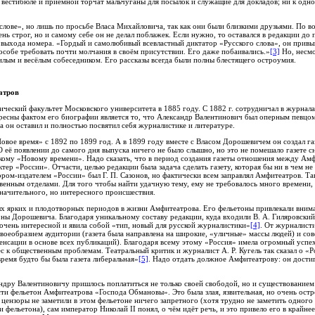
в вестибюле и приёмной торчат мальчуганы для посылок и служащие для докладов; ни к одн
 слове», но лишь по просьбе Власа Михайловича, так как они были близкими друзьями. По 
нь строг, но и самому себе он не делал поблажек. Если нужно, то оставался в редакции до 
л выхода номера. «Гордый и самолюбивый всевластный диктатор «Русского слова», он прив
собе требовать почти молчания в своём присутствии. Его даже побаивались.»
[3]
Но, несмо
лым и весёлым собеседником. Его рассказы всегда были полны блестящего остроумия.
атров
еский факультет Московского университета в 1885 году. С 1882 г. сотрудничал в журнала
есны фактом его биографии является то, что Александр Валентинович был оперным певцом,
а он оставил и полностью посвятил себя журналистике и литературе.
вое время» с 1892 по 1899 год. А в 1899 году вместе с Власом Дорошевичем он создал газ
 её появлении до самого дня выпуска ничего не было слышно, но это не помешало газете с
скому «Новому времени». Надо сказать, что в период создания газеты отношения между А
тер «России». Отчасти, целью редакции была задача сделать газету, которая бы ни в чем н
ром-издателем «России» был Г. П. Сазонов, но фактически всем заправлял Амфитеатров. Т
венным отделами. Для того чтобы найти удачную тему, ему не требовалось много времени,
начительного, но интересного происшествия.
ых ярких и плодотворных периодов в жизни Амфитеатрова. Его фельетоны привлекали вниман
ны Дорошевича. Благодаря уникальному составу редакции, куда входили В. А. Гиляровский,
 очень интересной и явила собой «тип, новый для русской журналистики»
[4]
. От журналист
воеобразием аудитории (газета была направлена на широкие, «уличные» массы людей) и с
енсации в основе всех публикаций). Благодаря всему этому «Россия» имела огромный успе
ес к общественным проблемам. Театральный критик и журналист А. Р. Кугель так сказал о «Р
время будто бы была газета либеральная»
[5]
. Надо отдать должное Амфитеатрову: он достиг
дру Валентиновичу пришлось поплатиться не только своей свободой, но и существованием 
ти фельетон Амфитеатрова «Господа Обмановы». Это была злая, язвительная, но очень ост
о цензоры не заметили в этом фельетоне ничего запретного (хотя трудно не заметить одног
фельетона), сам император Николай II понял, о чём идёт речь, и это привело его в крайне