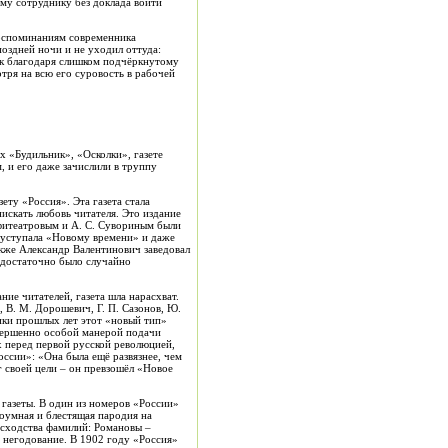
ому сотруднику без доклада войти
воспоминаниям современника
поздней ночи и не уходил оттуда:
ык благодаря слишком подчёркнутому
тря на всю его суровость в рабочей
х «Будильник», «Осколки», газете
 и его даже зачислили в труппу
ету «Россия». Эта газета стала
нискать любовь читателя. Это издание
мфитеатровым и А. С. Сувориным были
е уступала «Новому времени» и даже
акже Александр Валентинович заведовал
 достаточно было случайно
ие читателей, газета шла нарасхват.
 В. М. Дорошевич, Г. П. Сазонов, Ю.
ики прошлых лет этот «новый тип»
овершенно особой манерой подачи
х перед первой русской революцией,
оссии»: «Она была ещё развязнее, чем
 своей цели – он превзошёл «Новое
газеты. В один из номеров «России»
роумная и блестящая пародия на
о сходства фамилий: Романовы –
е негодование. В 1902 году «Россия»