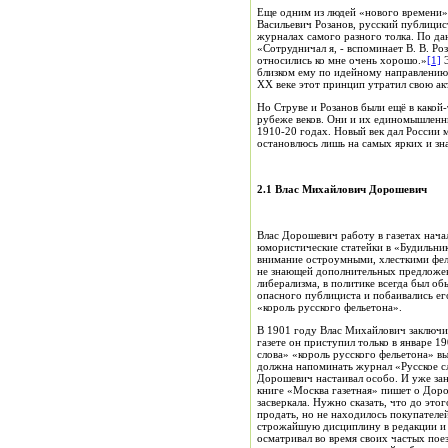
Еще одним из людей «нового времени»
Васильевич Розанов, русский публицис
журналах самого разного толка. По да
«Сотрудничал я, - вспоминает В. В. Роз
относились ко мне очень хорошо.»
[1]
Э
близком ему по идейному направлению 
XX веке этот принцип утратил свою ак
Но Струве и Розанов были ещё в какой
рубеже веков. Они и их единомышленни
1910-20 годах. Новый век дал России 
остановлюсь лишь на самых ярких и зн
2.1 Влас Михайлович Дорошевич
Влас Дорошевич работу в газетах нача
юмористические статейки в «Будильник
внимание остроумными, хлесткими фель
не знающей дополнительных предложен
либерализма, в политике всегда был об
опасного публициста и побаивались ег
«король русского фельетона».
В 1901 году Влас Михайлович заключил
газете он приступил только в январе 1
слова» «король русского фельетона» вы
должна напоминать журнал «Русское сл
Дорошевич настаивал особо. И уже зан
книге «Москва газетная» пишет о Дорош
засверкала. Нужно сказать, что до это
продать, но не находилось покупателе
строжайшую дисциплину в редакции и 
осматривал во время своих частых пое