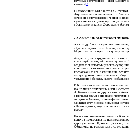
крупных сотрудников – свой кабинет, 
нельзя.»
[2]
Гиляровский и сам работал в «Русском
Дорошевича, как начальник тот был оче
лично просматривал все гранки и жда
«уважению» окружающих лиц к своей о
обстановке, в жизни Дорошевич был ми
2.2 Александр Валентинович Амфите
Александр Амфитеатров окончил юридич
«Русские ведомости». Ещё одним интер
Мариинского театра. Но карьеру тенор
Амфитеатров сотрудничал с газетой «Но
настоящей сенсацией своего времени. О
создавалось как альтернатива суворин
испорчены, что тоже повлияло на харак
превосходила его. Официально редакто
литературным, политическим и общест
услышанной беседы, какого-нибудь нез
Работа в «России» стала одним из сам
Но не менее популярны были и фельето
Д. Беляев и многие другие газета была
отличался двумя основными чертами: с
материала (живые, бойкие фельетоны-с
так как в этот период повысился интер
«Новое время», ещё бойчее, и в то же 
время».
Но за свою излишнюю смелость Алексан
цензура пропустила по невнимательнос
царскую семью. И, несмотря на то, чт
Обмановы, не говоря уже о содержании 