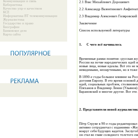
Коммуникации и связь
2.1 Влас Михайлович Дорошевич
Кибернетика
Качество упр-е качеством
2.2 Александр Валентинович Амфитеа
КСЕ
Информатика ВТ телекоммуникации
2.3 Владимир Алексеевич Гиляровский
Журналистика
Государство и право
Заключение
Биографии
Список используемой литературы
Банковское дело
Карта сайта
1.
С чего всё начиналось
Временные рамки понятия «русская жур
России на почве народнических идей и
новые лица, новые идеалы. Всё это не 
невидимыми, неощутимыми, но в тоже
В 1890-е годы большое влияние на Рос
догоняя Европу. В это время основой 
идей, социальных проблем, столкновен
Плеханов и Владимир Ленин (Ульянов).
Барановский и многие другие. Все эти
2. Представители новой журналистик
Пётр Струве в 90-е годы редактировал
активно сотрудничал с изданиями «Жи
вокруг себя будущих кадетов. Заслуго
он стал во главе солидного толстого е