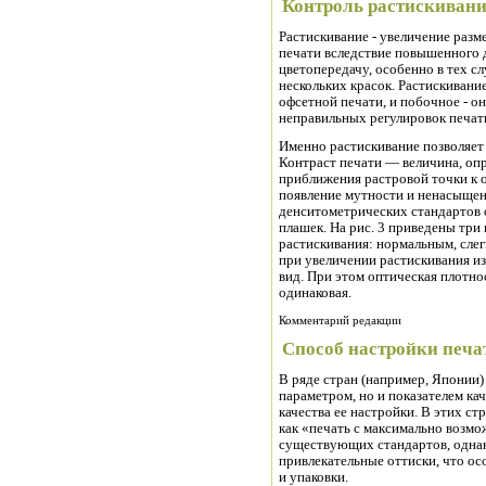
Контроль растискиван
Растискивание - увеличение разм
печати вследствие повышенного д
цветопередачу, особенно в тех сл
нескольких красок. Растискивани
офсетной печати, и побочное - о
неправильных регулировок печа
Именно растискивание позволяет с
Контраст печати — величина, оп
приближения растровой точки к о
появление мутности и ненасыще
денситометрических стандартов
плашек. На рис. 3 приведены три
растискивания: нормальным, слег
при увеличении растискивания и
вид. При этом оптическая плотно
одинаковая.
Комментарий редакции
Способ настройки печ
В ряде стран (например, Японии)
параметром, но и показателем к
качества ее настройки. В этих ст
как «печать с максимально возмо
существующих стандартов, однак
привлекательные оттиски, что о
и упаковки.