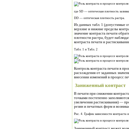
где SD — оптическая плотность заливк
DD — оптическая плотность растра.
Из данных табл. 1 (допустимые 
верхние и нижние пределы контрас
значение контраста печати обра
плотности растра, будет наблюд
контраста печати и растискивания 
Табл. 1 и Табл. 2
Контроль контраста печати в про
расхождения от заданных значен
внесении изменений в процесс пе
Заниженный контраст
В печати при снижении контраст
точками постепенно заполняются
увеличения растискивания) — пр
резин и печатных форм и возника
Рис. 4. График зависимости контраста 
Заниженный контраст может воз