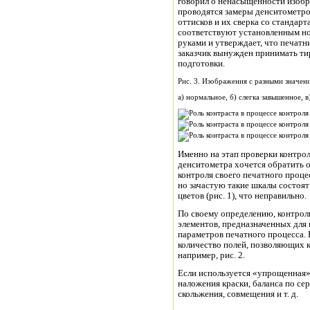
говорил о ненасыщенности изобр
проводятся замеры денситометр
оттисков и их сверка со стандарт
соответствуют установленным но
руками и утверждает, что печат
заказчик вынужден принимать ти
подготовки.
Рис. 3. Изображения с разными значен
а) нормальное, б) слегка завышенное, 
Именно на этап проверки контрол
денситометра хочется обратить 
контроля своего печатного проце
но зачастую такие шкалы состоя
цветов (рис. 1), что неправильно.
По своему определению, контро
элементов, предназначенных для 
параметров печатного процесса.
количество полей, позволяющих 
например, рис. 2.
Если используется «упрощенная»
наложения краски, баланса по се
скольжения, совмещения и т. д.