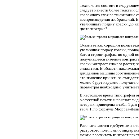
Технология состоит в следующем
следует нанести более толстый с
красочного слоя растискивание с
воспроизведения изображений. В
увеличивать подачу краски, до к
цветопередаче?
Оказывается, хорошим показателе
увеличивая подачу краски, прово
Затем строят график: по одной о
получившееся значение контраста
краски контраст сначала растет, 
снижаться. В области максимальн
для данной машины соотношение 
это значение принять за стандар
можно будет надежно получать о
параметры необходимо учитывать
В настоящее время типографии о
в офсетной печати и показатели 
которых приведены в табл. 1 для
табл. 1, по формуле Мюррея-Деви
Рассчитываются требуемые значе
растрового поля. Зная стандартн
можно рассчитать контраст печат