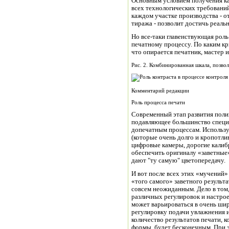
Основным условием получения ка
всех технологических требований
каждом участке производства - о
тиража - позволит достичь реальн
Но все-таки главенствующая роль
печатному процессу. По каким кр
что опирается печатник, мастер 
Рис. 2. Комбинированная шкала, позв
Комментарий редакции
Роль процесса печати
Современный этап развития поли
подавляющее большинство специ
допечатным процессам. Использ
(которые очень долго и кропотли
цифровые камеры, дорогие калибр
обеспечить оригиналу «заветные»
дают "ту самую" цветопередачу.
И вот после всех этих «мучений»
«того самого» заветного результа
совсем неожиданным. Дело в том
различных регулировок и настроек
может варьироваться в очень шир
регулировку подачи увлажнения и
количество результатов печати, 
формы, будет бесконечным. При эт