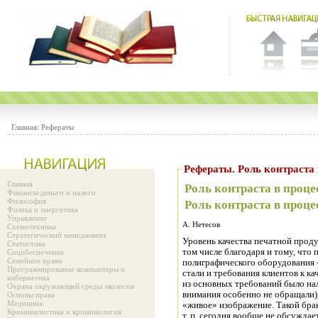
Главная:
Рефераты
Рефераты. Роль кон
Главная
Роль контраста в проце
Финансы деньги и налоги
Философия
Роль контраста в проце
Физика и энергетика
Управление
А. Нетесов
Схемотехника
Стратегический менеджмент
Уровень качества печатной проду
Статистика
том числе благодаря и тому, что
Соцобеспечение
Семейное право
полиграфического оборудования 
Программирование компьютеры и
стали и требования клиентов к к
кибернетика
из основных требований было нал
Охрана окружающей среды экология
внимания особенно не обращали),
Основы права
Медицина
«живое» изображение. Такой брак
Криминалистика и криминология
т. п. сегодня вообще не обсуждае