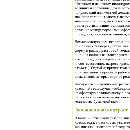
офсетным и печатным цилиндром.
толщину и состояние декельного 
полужесткий или жесткий декель.
значение толщины запечатываемо
значение толщины, может возникн
расти растискивание и снижаться 
давление между формным и офсе
приводит к проскальзыванию и, к
Немаловажную роль играет и испо
при разных температурах может р
форму и размер растровой точки
ширины полосы контактов увелич
а это приводит к выделению тепла
и, соответственно, нагреву краск
вязкость). Одной из причин изме
использование в процессе работ
сиккативов), которые играют роль
Послужить снижению контраста п
краски. В этом случае необходим
на офсетную резинотканевую пл
липкость краски из-за ее низкой
количества бумажной пыли.
Завышенный контраст
В большинстве случаев к повыше
краска/вода, в частности, увели
завышенный контраст наблюдается