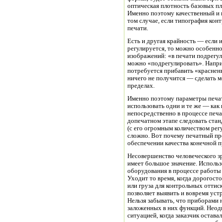
оптическая плотность базовых п
Именно поэтому качественный и п
том случае, если типография кон
печати.
Есть и другая крайность — если и
регулируется, то можно особенно
изображений: «в печати подрегул
можно «подрегулировать». Наприм
потребуется прибавить «краснень
ничего не получится — сделать м
пределах.
Именно поэтому параметры печат
использовать одни и те же — как 
непосредственно в процессе печа
допечатном этапе следовать стан
(с его огромным количеством ре
сложно. Вот почему печатный пр
обеспечении качества конечной 
Несовершенство человеческого зр
имеет большое значение. Исполь
оборудования в процессе работы
Уходит то время, когда дорогос
или груза для контрольных отти
позволяет выявить и вовремя уст
Нельзя забывать, что приборами
заложенных в них функций. Неод
ситуацией, когда заказчик остав