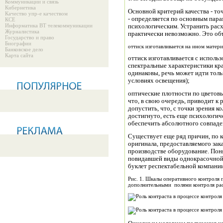
Коммуникации и связь
Кибернетика
Основной критерий качества - то
Качество упр-е качеством
- определяется по основным пар
КСЕ
Информатика ВТ телекоммуникации
психологическим. Устранить рас
Журналистика
практически невозможно. Это о
Государство и право
Биографии
оттиск изготавливается на ином матери
Банковское дело
Карта сайта
оттиск изготавливается с использ
спектральные характеристики кра
одинаковы, речь может идти тол
условиях освещения);
оптические плотности по цветовы
что, в свою очередь, приводит к 
допустить, что, с точки зрения к
достигнуто, есть еще психологич
обеспечить абсолютного совпаде
Существует еще ряд причин, по 
оригинала, предоставляемого зака
производстве оборудование. Поня
повидавшей виды однокрасочной
буклет респектабельной компании
Рис. 1. Шкалы оперативного контроля п
дополнительными полями контроля ра