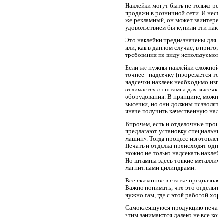
Наклейки могут быть не только р
продажи в розничной сети. И несм
же рекламный, он может заинтере
удовольствием бы купили эти нак
Это наклейки предназначены для 
или, как в данном случае, в при
требования по виду используемог
Если же нужны наклейки сложной
точнее - надсечку (прорезается т
надсечки наклеек необходимо из
отличается от штампа для высечк
оборудовании. В принципе, можн
высечки, но они должны позволят
иначе получить качественную на
Впрочем, есть и отделочные про
предлагают установку специальн
машину. Тогда процесс изготовле
Печать и отделка происходят од
можно не только надсекать наклей
Но штампы здесь тонкие металли
магнитными цилиндрами.
Все сказанное в статье предназна
Важно понимать, что это отдельн
нужно там, где с этой работой х
Самоклеящуюся продукцию печата
этим занимаются далеко не все к