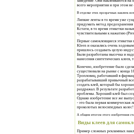
заведение. Они наклеиваются на 
всего мероприятия и при этом не 
В отделке этих прозрачных наклеек и
Липкие ленты в то время уже сущ
придумать метод предохранения к
Кстати, в то время этикетки назыв
чувствительными к нажатию (Pressu
Первые самоклеящиеся этикетки 
Kleen и оказались очень ходовым
пришлось создавать целую индус
Были разработаны высечка и надс
нанесения синтетических клеев, 
Конечно, изобретение было сдела
существовали на рынке с конца 1
Тропловиц, работавший в фармаце
разрабатывавший привычный все
создать клей, который бы хорошо
раздражал. В результате разрабо
проблемы. Хороший клей был созда
Однако изобретение все же выпус
- это была первая коммерческая л
проколотых велосипедных колес!
А общим итогом этого изобретения ста
Виды клеев для самок
Пример сложных рекламных наклее