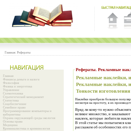
Главная:
Рефераты
Рефераты. Рекламн
Главная
Рекламные наклейки, и
Финансы деньги и налоги
Философия
Рекламные наклейки, и
Физика и энергетика
Управление
Тонкости изготовления
Схемотехника
Стратегический менеджмент
Наклейки приобрели большую популярнос
Статистика
несмотря на простоту, в их производст
Соцобеспечение
Семейное право
Вряд ли кому-то нужно объяснять
Программирование компьютеры и
великое множество, и заказывают
кибернетика
Охрана окружающей среды экология
наклеек, которые любители накле
Основы права
В этой статье мы попытаемся кл
Медицина
расскажем об особенностях его п
Криминалистика и криминология