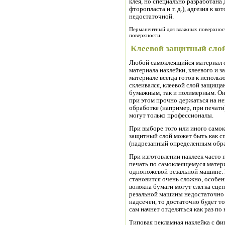
клея, но специально разработана
фторопласта и т. д.), адгезия к 
недостаточной.
Перманентный для влажных поверхност
поверхности.
Клеевой защитный сло
Любой самоклеящийся материал с
материала наклейки, клеевого и з
материале всегда готов к использ
склеивался, клеевой слой защища
бумажным, так и полимерным. Он 
при этом прочно держаться на не
обработке (например, при печати)
могут только профессионалы.
При выборе того или иного самок
защитный слой может быть как с
(надрезанный определенным образ
При изготовлении наклеек часто
печать по самоклеящемуся матер
одноножевой резальной машине. 
становится очень сложно, особен
волокна бумаги могут слегка сцеп
резальной машины недостаточно 
надсечен, то достаточно будет то
сам начнет отделяться как раз по
Типовая рекламная наклейка с ф