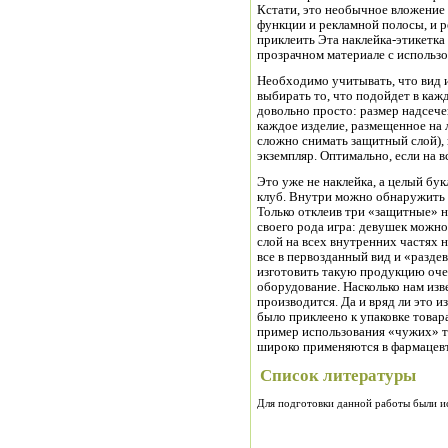
Кстати, это необычное вложение
функции и рекламной полосы, и 
приклеить Эта наклейка-этикетка
прозрачном материале с использ
Необходимо учитывать, что вид 
выбирать то, что подойдет в каж
довольно просто: размер надсече
каждое изделие, размещенное на 
сложно снимать защитный слой),
экземпляр. Оптимально, если на 
Это уже не наклейка, а целый бу
клуб. Внутри можно обнаружить 
Только отклеив три «защитные» н
своего рода игра: девушек можно
слой на всех внутренних частях 
все в первозданный вид и «разде
изготовить такую продукцию очен
оборудование. Насколько нам изв
производится. Да и вряд ли это и
было приклеено к упаковке товар
пример использования «чужих» т
широко применяются в фармацевт
Список литературы
Для подготовки данной работы были исп