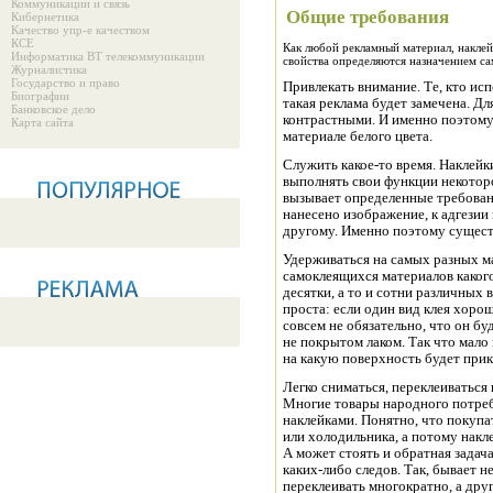
Коммуникации и связь
Общие требования
Кибернетика
Качество упр-е качеством
КСЕ
Как любой рекламный материал, накле
Информатика ВТ телекоммуникации
свойства определяются назначением с
Журналистика
Государство и право
Привлекать внимание. Те, кто ис
Биографии
такая реклама будет замечена. Дл
Банковское дело
контрастными. И именно поэтому
Карта сайта
материале белого цвета.
Служить какое-то время. Наклей
выполнять свои функции некоторо
вызывает определенные требовани
нанесено изображение, к адгезии
другому. Именно поэтому сущест
Удерживаться на самых разных ма
самоклеящихся материалов каког
десятки, а то и сотни различных
проста: если один вид клея хорош
совсем не обязательно, что он б
не покрытом лаком. Так что мало 
на какую поверхность будет прик
Легко сниматься, переклеиваться
Многие товары народного потреб
наклейками. Понятно, что покупат
или холодильника, а потому накле
А может стоять и обратная задач
каких-либо следов. Так, бывает 
переклеивать многократно, а друг