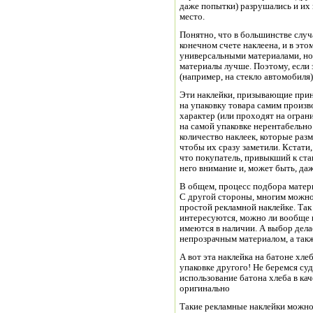
даже попытки) разрушались и их 
место.
Понятно, что в большинстве случа
конечном счете наклеена, и в эт
универсальными материалами, но
материалы лучше. Поэтому, если 
(например, на стекло автомобиля
Эти наклейки, призывающие приня
на упаковку товара самим произв
характер (или проходят на огран
на самой упаковке нерентабельн
количество наклеек, которые раз
чтобы их сразу заметили. Кстати,
что покупатель, привыкший к ста
него внимание и, может быть, даж
В общем, процесс подбора матер
С другой стороны, многим можно 
простой рекламной наклейке. Так
интересуются, можно ли вообще 
имеются в наличии. А выбор дел
непрозрачным материалом, а такж
А вот эта наклейка на батоне хле
упаковке другого! Не беремся суд
использование батона хлеба в ка
оригинально
Такие рекламные наклейки можно