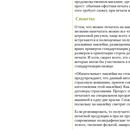
продовольственном магазине, где
прост: обычная офсетная печать 
того требует сюжет, при печати
Сюжеты
О том, что можно печатать на на
желании напечатать можно все чт
штриховой рисунок, чаще всего л
встречаются и полноценные полу
рекламные наклейки, размещенны
ярких примеров стандартизации р
размеров и ориентации сторон до
печати. И хотя, скорее всего, эт
которые могли бы участвовать в 
стандартизации налицо.
«Обязательные» наклейки на стек
предупреждают, что данный автом
страховую компанию, причем сов
изготовления этой наклейки). Ка
договора страхования. Процесс п
печатают на специальном прозра
машиной в одну-две краски. Сюж
поскольку на наклейку смотрят со
Если резюмировать, то получаетс
печатной продукции и при их пр
современные полиграфические те
золото, тиснение фольгой, лакиров