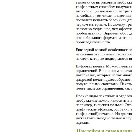
этикетки со штриховым изображен
трафаретным способом получаетс
зато кроющие возможности трафа
наклейки, в том числе на цветны
позволяет печатать белой (или др
черном материале. Поскольку тр
несколько медленнее, чем офсетн
проблематично. Впрочем, оборуд
очень большого формата, а это п
производительность.
Еще одной важной особенностью
нанесения относительно толстого
наклеек, которые подвергаются 
Цифровая печать. Можно печатать
ограничений. В основном печата
материалах, которых не так мног
цифровой печати целесообразно 
полутоновыми сюжетами. Печать
имеет такие же ограничения, как 
Прочие виды печатных и отдело
изображение можно наносить и п
например, тиснения фольгой. Это
графические эффекты, особенно 
трафаретной) печатью. Но для ти
может быть выгодно только в сл
изделия.
Наклейки и самоклеящи