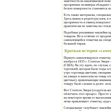
заметности на наклеиваемой пове
прозрачные полимеры обладают о
белую поверхность становятся з
Есть также материалы, специальн
Здесь важна и рецептура клея, и
прозрачность и глянец поверхнос
практически не заметны на стекле
Подобные рекламные наклейки пр
товаром. Но в отличие от проде
самоклеящейся этикетки на спец
большой тираж.
Краткая история «сам
Первую самоклеящуюся этикетку в
изобрел в 1935 г. Стентон Эвери
(США). На эту идею, по слухам, 
торговлей, которая была тогда о
утро торговцы цветами, овощами
на улицах и наносили на товар о
цветные), привлекающие внимание
товару было сложно и долго: исп
Вот Стентон Эвери (создатель ко
облегчить этот процесс. Просто з
на некоторое время от высыхания.
легко приклеивает этикетку, куда
Специальные «клубные» наклейки