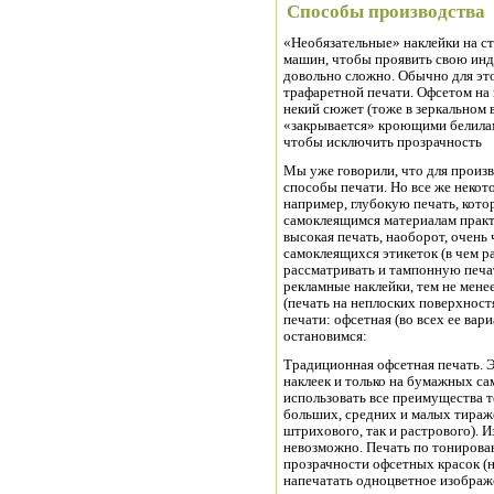
Способы производства
«Необязательные» наклейки на с
машин, чтобы проявить свою инд
довольно сложно. Обычно для это
трафаретной печати. Офсетом на
некий сюжет (тоже в зеркальном в
«закрывается» кроющими белилам
чтобы исключить прозрачность
Мы уже говорили, что для произ
способы печати. Но все же некот
например, глубокую печать, кото
самоклеящимся материалам практи
высокая печать, наоборот, очень 
самоклеящихся этикеток (в чем ра
рассматривать и тампонную печа
рекламные наклейки, тем не мене
(печать на неплоских поверхност
печати: офсетная (во всех ее вар
остановимся:
Традиционная офсетная печать. Э
наклеек и только на бумажных са
использовать все преимущества т
больших, средних и малых тираж
штрихового, так и растрового). 
невозможно. Печать по тонирова
прозрачности офсетных красок (
напечатать одноцветное изображе