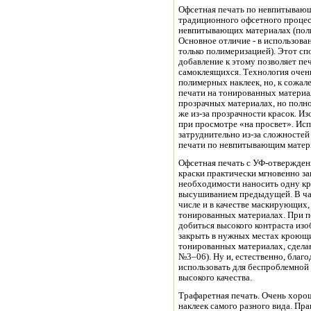
Офсетная печать по невпитываю
традиционного офсетного процесс
невпитывающих материалах (полим
Основное отличие - в использов
только полимеризацией). Этот сп
добавление к этому позволяет пе
самоклеящихся. Технология очень
полимерных наклеек, но, к сожал
печати на тонированных материал
прозрачных материалах, но полно
же из-за прозрачности красок. И
при просмотре «на просвет». Ис
затруднительно из-за сложностей
печати по невпитывающим матер
Офсетная печать с УФ-отвержден
краски практически мгновенно з
необходимости наносить одну кр
высушиванием предыдущей. В час
числе и в качестве маскирующих,
тонированных материалах. При п
добиться высокого контраста изо
закрыть в нужных местах кроющи
тонированных материалах, сдела
№3–06). Ну и, естественно, бла
использовать для беспроблемной
высокого качества.
Трафаретная печать. Очень хоро
наклеек самого разного вида. Пра