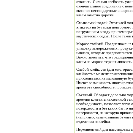
отклеить. Сильная клейкость уже
окончательное соединение с пов
включая нестандартные и шерохо
клеем заметно дороже.
Смываемый водой. Этот клей мож
этикеток на бутылки повторного 
погружением в воду при темпера
каустической соды). После такой 
Морозостойкий. Предназначен в 
упаковку замороженных продукто
наклеек, которые предполагается 
Важно заметить, что традиционн
клеем на морозе теряют липкость.
Слабой клейкости (для многоразо
клейкость в момент приклеивания
приклеиваться на мелованную бум
Имеют возможность многократног
время эта способность пропадает
Съемный. Обладает довольно хо
времени контакта наклеенной эти
необходимость, позволяет легко 
поверхности и без каких бы то ни
поверхности, на которую прикле
(например, немелованная бумага 
отделении наклейки.
Перманентный для пластиковых п