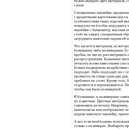
нужно выбрать цвет материала, с
слоем.
Специальные наклейки, предназна
с кредитными карточками (кассы 
особенностями таких изделий явл
поверхности (чтобы затруднить
наклейки с банкомата); высокая 
стоят на улице), специальным об
затруднить нанесение надписей н
Что касается материала, из котор
бумажным, либо полимерным. Ест
пробка, но мы их рассматривать 
распространения. Бумажные мате
печатать всеми известными спос
бумага подвержена воздействию в
подходит. Либо подходит, но с о
провисеть на улице один-два дня,
требовать не стоит. Кроме того, 
отделяются и переклеиваются. По
чтобы она была полимерной.
И бумажные, и полимерные самок
но и цветные. Цветные материалы
сэкономить на печати. Например
напечатав на нем изображение че
издали заметную наклейку, приче
А вот если необходимо использов
только о полимерах. Выбирать при