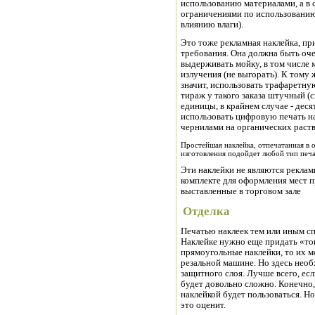
использованию материалами, а в 
ограничениями по использованию
влиянию влаги).
Это тоже рекламная наклейка, п
требования. Она должна быть оч
выдерживать мойку, в том числе
излучения (не выгорать). К тому
значит, использовать трафаретную
тираж у такого заказа штучный (с
единицы, в крайнем случае - деся
использовать цифровую печать 
чернилами на органических раст
Простейшая наклейка, отпечатанная в 
изготовления подойдет любой тип печ
Эти наклейки не являются рекламн
комплекте для оформления мест п
выставленные в торговом зале
Отделка
Печатью наклеек тем или иным сп
Наклейке нужно еще придать «то
прямоугольные наклейки, то их 
резальной машине. Но здесь нео
защитного слоя. Лучше всего, есл
будет довольно сложно. Конечно,
наклейкой будет пользоваться. Но
это оценит.