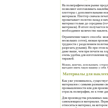
На полиграфическом рынке предл
позволяют изготавливать наклей
плоттеры с дополнительными нож
материала. Плоттер сначала печа
проматывает полотно назад и нач
материал только до середины (то
материала). В итоге получается п
необходимое количество наклеек.
Ограничения такого способа: мож
нескольких сотен), низкая произв
трудности с разделением полотна 
разрезать руками). Но при этом н
даже выше, чем при печати на х
очень удобна для изготовления п
тиражей.
Можно, конечно, использовать «сторон
выгоднее иметь такую машину у себя. 
Материалы для наклее
Как уже упоминалось, существуе
материалов с самыми разными сво
промышленности или для произво
отрасль полиграфии, но к теме да
Для производства рекламных накл
самоклеящихся материалах. Перво
относиться материал, на котором