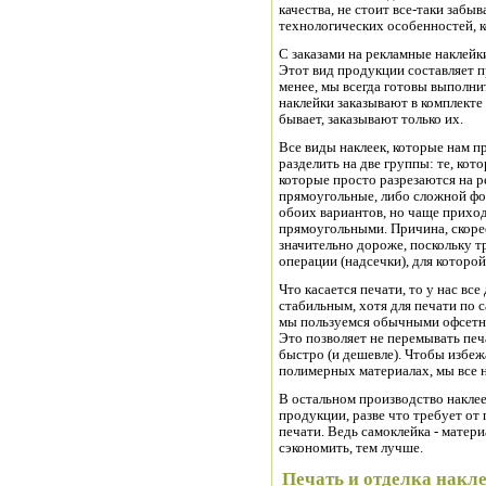
качества, не стоит все-таки забы
технологических особенностей, к
С заказами на рекламные наклейки
Этот вид продукции составляет п
менее, мы всегда готовы выполни
наклейки заказывают в комплекте
бывает, заказывают только их.
Все виды наклеек, которые нам п
разделить на две группы: те, кот
которые просто разрезаются на 
прямоугольные, либо сложной фо
обоих вариантов, но чаще прихо
прямоугольными. Причина, скоре
значительно дороже, поскольку 
операции (надсечки), для которой
Что касается печати, то у нас вс
стабильным, хотя для печати по
мы пользуемся обычными офсетны
Это позволяет не перемывать печ
быстро (и дешевле). Чтобы избе
полимерных материалах, мы все н
В остальном производство наклее
продукции, разве что требует от
печати. Ведь самоклейка - матери
сэкономить, тем лучше.
Печать и отделка накл