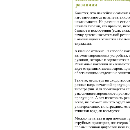
различия
Кажется, что наклейки и самокле
изготавливаются из запечатанного
наклеиваются. Но различия есть:
наклеек тиражи, как правило, неб
бывают и исключения (если, скаж
пачку детской жевательной резин
Самоклеящиеся этикетки в больш
тиражами.
А главное отличие - в способе н
автоматизированных устройств, 
рулонов, которые и заряжаются 
Рекламные наклейки наклеиваются
виде отдельных экземпляров, пр
облегчающими отделение защитно
Так что, несмотря на сходство, с
разные виды печатной продукции
типографии. Для производства с
узкоспециализированное произво
продукцию. А вот изготовить рек
всего, не сможет или это будет о
универсальных типографиях, кото
этикетки вряд ли возьмутся.
Можно печатать и при помощи т
струйных принтеров, плоттеров. 
промышленной цифровой печати, 