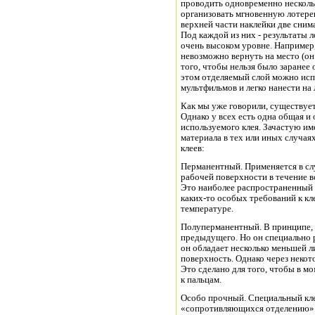
проводить одновременно несколь
организовать мгновенную лотерею
верхней части наклейки две сним
Под каждой из них - результаты 
очень высоком уровне. Например,
невозможно вернуть на место (он
того, чтобы нельзя было заране
этом отделяемый слой можно исп
мультфильмов и легко нанести н
Как мы уже говорили, существуе
Однако у всех есть одна общая и 
используемого клея. Зачастую и
материала в тех или иных случа
клеев:
Перманентный. Применяется в слу
рабочей поверхности в течение в
Это наиболее распространенный т
каких-то особых требований к кл
температуре.
Полуперманентный. В принципе, э
предыдущего. Но он специально р
он обладает несколько меньшей 
поверхность. Однако через некот
Это сделано для того, чтобы в м
к пальцам.
Особо прочный. Специальный кле
«сопротивляющихся отделению» 