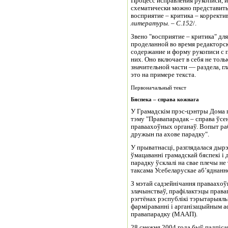
Процесс исправления рукописи, ил
схематически можно представить 
восприятие – критика – корректи
литературы. – С.152
/.
Звено "восприятие – критика" дл
проделанной во время редакторск
содержание и форму рукописи с 
них. Оно включает в себя не толь
значительной части — раздела, г
это на примере текста.
Первоначальный текст
Бяспека –
справа кожнага
У Грамадскім прэс-цэнтры Дома п
тэму "Правапарадак – справа ўсен
праваахоўных органаў. Вопыт ра
дружын па ахове парадку".
У прыватнасці, разглядалася дыр
ўмацаванні грамадскай бяспекі і
парадку ўсклалі на свае плечы не 
таксама Усебеларускае аб’яднанне
З мэтай садзейнічання праваахоў
злачынстваў, прафілактэцы прав
рэгтёнах рэспублікі тэрытарыял
фарміраванні і арганізацыйным 
правапарадку (МААП).
28 снежня 2004 года быў падпіс