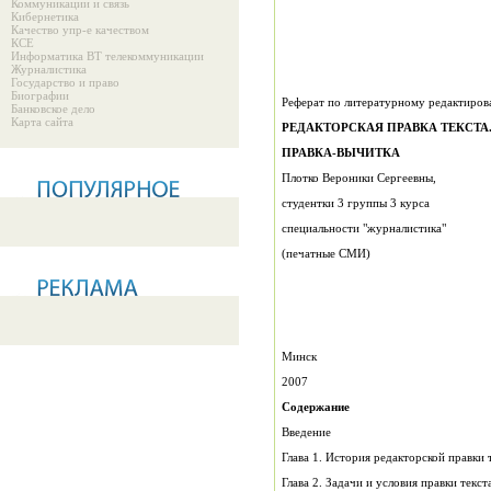
Коммуникации и связь
Кибернетика
Качество упр-е качеством
КСЕ
Информатика ВТ телекоммуникации
Журналистика
Государство и право
Биографии
Реферат по литературному редактиро
Банковское дело
Карта сайта
РЕДАКТОРСКАЯ ПРАВКА ТЕКСТА
ПРАВКА-ВЫЧИТКА
Плотко Вероники Сергеевны,
студентки 3 группы 3 курса
специальности "журналистика"
(печатные СМИ)
Минск
2007
Содержание
Введение
Глава 1. История редакторской правки 
Глава 2. Задачи и условия правки текст