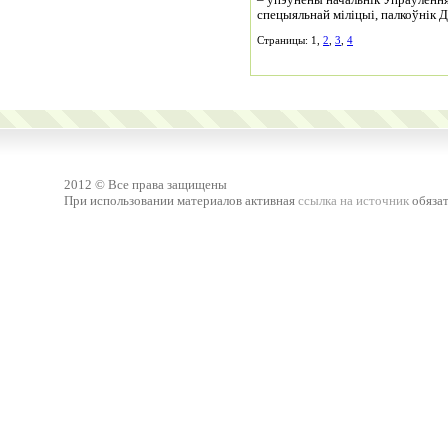
– упэўнены начальнік Упраўлення
спецыяльнай міліцыі, палкоўнік 
Страницы: 1,
2
,
3
,
4
2012 © Все права защищены
При использовании материалов активная
ссылка на источник
обязат