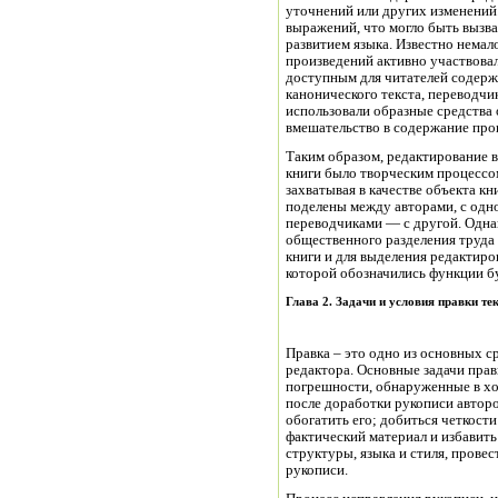
уточнений или других изменений.
выражений, что могло быть вызва
развитием языка. Известно немал
произведений активно участвовал
доступным для читателей содерж
канонического текста, переводч
использовали образные средства
вмешательство в содержание про
Таким образом, редактирование 
книги было творческим процессо
захватывая в качестве объекта кн
поделены между авторами, с одно
переводчиками — с другой. Одна
общественного разделения труда 
книги и для выделения редактиро
которой обозначились функции бу
Глава 2. Задачи и условия правки те
Правка – это одно из основных с
редактора. Основные задачи пра
погрешности, обнаруженные в хо
после доработки рукописи автор
обогатить его; добиться четкост
фактический материал и избавить
структуры, языка и стиля, пров
рукописи.