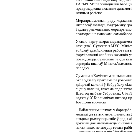
ГА "БРСМ" па ўзмацненні барацьб
прадугледжана аказанне дапамог
кожным рэгіёне.
Мерапрыемствы, прадугледжанныя
інтарэсаў моладзі, падтрымку гр
і культурна-масавых мерапрыемс
авалодванне навыкамі самаабаро
У сваю чаргу, шэраг мерапрыемст
казацтва". Сумесна з МУС, Мініс
войскаў здзяйсняецца работа па 
фарміраванні асобных казацкіх у
праводзяцца сумесныя рэйды каз
сярэдніх школаў МінскаАтаманск
парадку.
Сумесна з Камітэтам па выкананн
бярэ ўдзел у праграме па рэабілі
дзіцячай калоніі ў Бабруйску сіл
сцен у калоніі, таксама падрыхта
Штогод на базе Узброеных Сіл РБ
кадэтаў. У Баранавічах штогод п
Брэсцкай вобласці.
– Найлепшым шляхам у барацьбе 
моладзі да гэтых мерапрыемства
свядома рыхтуюць сябе ў рады а
дружын дае магчымасць юнакам а
паказчыках не могуць гэтага рабі