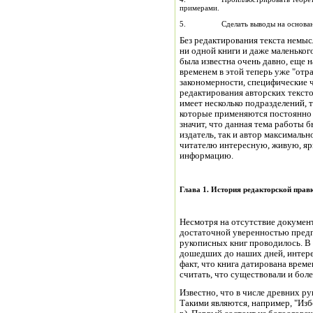
примерами.
5. Сделать выводы на основании 
Без редактирования текста немыс
ни одной книги и даже маленького
была известна очень давно, еще н
временем в этой теперь уже "отр
закономерности, специфические ч
редактирования авторских тексто
имеет несколько подразделений, 
которые применяются постоянно 
значит, что данная тема работы б
издатель, так и автор максималь
читателю интересную, живую, яр
информацию.
Глава 1. История редакторской правк
Несмотря на отсутствие документ
достаточной уверенностью предп
рукописных книг проводилось. В
дошедших до наших дней, интере
факт, что книга датирована време
считать, что существовали и боле
Известно, что в числе древних р
Такими являются, например, "Избо