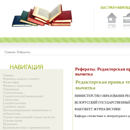
Главная:
Рефераты
Рефераты. Редакторская правка текста. Виды правки. Правка-
вычитка
Главная
Финансы деньги и налоги
Редакторская правка те
Философия
Физика и энергетика
вычитка
Управление
Схемотехника
МИНИСТЕРСТВО ОБРАЗОВАНИЯ РЕ
Стратегический менеджмент
Статистика
БЕЛОРУССКИЙ ГОСУДАРСТВЕННЫ
Соцобеспечение
Семейное право
ФАКУЛЬТЕТ ЖУРНАЛИСТИКИ
Программирование компьютеры и
кибернетика
Кафедра стилистики и литературного 
Охрана окружающей среды экология
Основы права
Медицина
Криминалистика и криминология