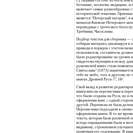
г.). Первый состоит из богословс
ботанике, зоологии, медицине, а
включает самые разнообразные с
исторической тематики. Оригина
является "Печерский патерик", в
монахов Киевско-Печерского мон
переводные с греческого богосл
Требники, Часословы.
Подбор текстов для сборника — эт
отбирая материал, анализируя и о
приводя в порядок с учетом назн
пользователя, составитель долже
было редактирование на уровне 
свидетельствующим в пользу данн
рукописной книге стали появлять
Святослава" (1073) заканчивается
тебе не любо, того и другому не
книгах Древней Руси /7; 18/.
Свой вклад в развитие редактир
книги внесли переписчики и пере
что были созданы на Руси, но и 
оформления книг, с одной сторо
другой. Переписка не была делом
Переписчики подходили к своим о
оформлении книги. В то же время
текста, которая была различной 
всегда оправданными были и моти
видимому, стремлением улучшить
понятным его содержание. В ряде