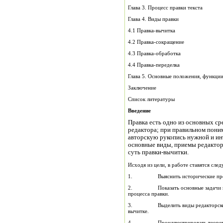
Глава 3. Процесс правки текста
Глава 4. Виды правки
4.1 Правка-вычитка
4.2 Правка-сокращение
4.3 Правка-обработка
4.4 Правка-переделка
Глава 5. Основные положения, функции
Заключение
Список литературы
Введение
Правка есть одно из основных с
редактора; при правильном поним
авторскую рукопись нужной и ин
основные виды, приемы редакторс
суть правки-вычитки.
Исходя из цели, в работе ставятся сле
1. Выяснить исторические предпо
2. Показать основные задачи и фун
процесса правки.
3. Выделить виды редакторской пра
вычитке.
4. Проиллюстрировать теоретичес