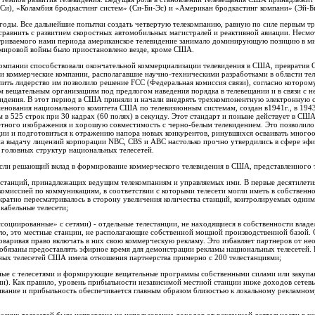
Си), «Коламбия бродкастинг систем» (Си-Би-Эс) и «Американ бродкастинг компани» (Эй-Б
 годы. Все дальнейшие попытки создать четвертую телекомпанию, равную по силе первым тре
равнить с развитием скоростных автомобильных магистралей и реактивной авиации. Несмот
атриваемого нами периода американское телевидение занимало доминирующую позицию в ми
й мировой войны было приостановлено везде, кроме США.
окомпании способствовали окончательной коммерциализации телевидения в США, превратив
и коммерческие компании, располагавшие научно-техническими разработками в области тел
ть лидерство им позволило решение FCC (Федеральная комиссия связи), согласно которому,
м вещательным организациям под предлогом наведения порядка в телевещании и в связи с 
видения. В этот период в США приняли и начали внедрять трехкомпонентную электронную
менования национального комитета США по телевизионным системам, создан в1941г., в 19
 в 525 строк при 30 кадрах (60 полях) в секунду. Этот стандарт и поныне действует в США
ветного изображения и хорошую совместимость с черно-белым телевидением. Это позволил
иции и подготовиться к отражению напора новых конкурентов, ринувшихся осваивать мног
а выдачу лицензий корпорации NBC, CBS и ABC настолько прочно утвердились в сфере эфи
 головных структур национальных телесетей.
несли решающий вклад в формирование коммерческого телевидения в США, представленного
естанций, принадлежащих ведущим телекомпаниям и управляемых ими. В первые десятилетия
омиссией по коммуникациям, в соответствии с которыми телесети могли иметь в собственн
кратно пересматривалось в сторону увеличения количества станций, контролируемых одни
кабельные телесети;
иированные» с сетями) - отдельные телестанции, не находящиеся в собственности владель
о, это местные станции, не располагающие собственной мощной производственной базой. 
оваривая право включать в них свою коммерческую рекламу. Это избавляет партнеров от н
 обязаны предоставлять эфирное время для демонстрации рекламы национальных телесетей.
ных телесетей США имела отношения партнерства примерно с 200 телестанциями;
е с телесетями и формирующие вещательные программы собственными силами или закупа
и). Как правило, уровень прибыльности независимой местной станции ниже доходов сетев
вание и прибыльность обеспечивается главным образом близостью к локальному рекламно