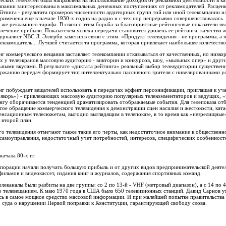
ких телесетей была направлена на использование доходов от рекламной деятельности в ка
мпании заинтересованы в максимальных денежных поступлениях от рекламодателей. Расцен
ейтинга - результата промеров численности аудиторных групп той или иной телекомпании и
рименена еще в начале 1930-х годов на радио и с тех пор непрерывно совершенствовалась.
же рекламного тарифа. В связи с этим борьба за благоприятные рейтинговые показатели явл
лечение прибыли. Показателем успеха передачи становится уровень ее рейтинга, качество ж
урналист NBC Л. Эллерби заметил в связи с этим: «Продукт телевидения - не программы, а 
екламодатель... Лучшей считается та программа, которая привлекает наибольшее количество
г коммерческого вещания заставляет телекомпании отказываться от качественных, но низко
 у телеэкранов массовую аудиторию - викторин и конкурсов, шоу, «мыльных опер» и друг
льными вкусами. В результате «диктата рейтинга» реальный выбор телеаудитории существе
ержанию передач формирует тип интеллектуально пассивного зрителя с нивелированными 
г побуждает вещателей использовать в передачах эффект персонификации, приглашая к уча
 «якорь») - привлекающих массовую аудиторию популярных телекомментаторов и ведущих, «
ингу оборачивается тенденцией драматизировать отображаемые события. Для телепоказа от
тое обращение коммерческого телевидения к демонстрации сцен насилия и жестокости, кат
енсационным телесюжетам, выгодно выглядящим в телепоказе, в то время как «незрелищны
 второй план.
о телевидения отмечают также такие его черты, как недостаточное внимание к обществен
 самоуправления, недостаточный учет потребностей, интересов, специфических особенност
начала 80-х гг.
рпорации начали получать большую прибыль и от других видов предпринимательской деятел
 фильмов и видеокассет, издания книг и журналов, содержания спортивных команд.
леканалы были разбиты на две группы: со 2 по 13-й - VHF (метровый диапазон), а с 14 по 
 телевещанием. К маю 1970 года в США было 650 телевизионных станций. Давид Сарнов уме
ось в самое мощное средство массовой информации. И при малейшей попытке правительства 
 суда о нарушении Первой поправки к Конституции, гарантирующей свободу слова.