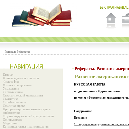
Главная:
Рефераты
Рефераты. Развитие
Главная
Развитие американского
Финансы деньги и налоги
Философия
КУРСОВАЯ РАБОТА
Физика и энергетика
Управление
по дисциплине «Журналистика»
Схемотехника
Стратегический менеджмент
по теме: «Развитие американского те
Статистика
Соцобеспечение
Семейное право
Программирование компьютеры и
Содержание
кибернетика
Охрана окружающей среды экология
Введение
Основы права
Медицина
1. Ведущие телерадиокомпании, как ос
Криминалистика и криминология