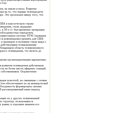
и-Си).
м, не имели успеха. Развитие
ря на то, что первые телепередачи
ре. Это произошло ввиду того, что
 США в классическую страну
евидения, стали лидерами
 в 50-е гг. был временно прекращен
необходимостью определить
 совместимую систему NTSC (название
43-м рекомендовал принять для США
 и примерно в половине стран мира.).
о действующим телекомпаниям
ообещающую область телевизионного
рного телевидения, что вплоть до
 тремя организационными вариантами:
 развития телевидения действовали
ости не более шести эфирных станций.
м собственником. Ограничение
цев телесетей, но связанные с сетями
Сети обеспечивают их на коммерческой
еобходимости формировать своими
 В рассматриваемый нами период
ющие их у других телекомпаний
ых структур, пользующихся
му рынку и хорошим знанием его