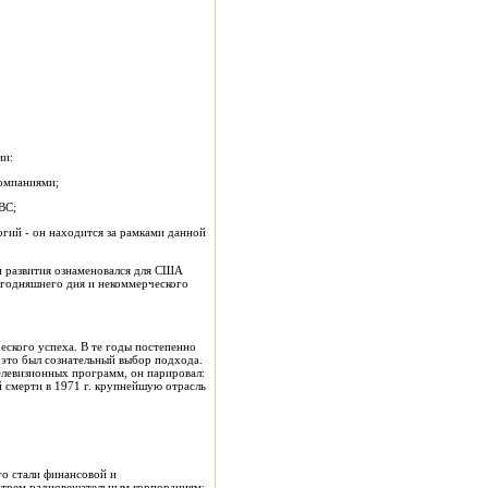
ии:
компаниями;
ВС;
гий - он находится за рамками данной
тап развития ознаменовался для США
годняшнего дня и некоммерческого
еского успеха. В те годы постепенно
 это был сознательный выбор подхода.
телевизионных программ, он парировал:
й смерти в 1971 г. крупнейшую отрасль
о стали финансовой и
т трем радиовещательным корпорациям: