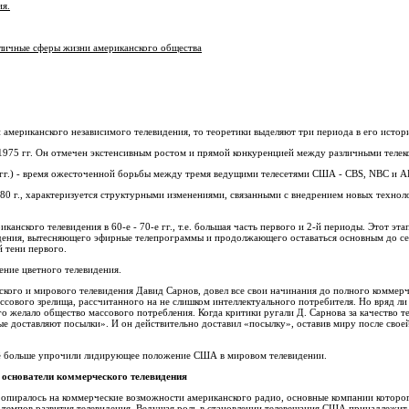
ия.
азличные сферы жизни американского общества
и американского независимого телевидения, то теоретики выделяют три периода в его истор
1975 гг. Он отмечен экстенсивным ростом и прямой конкуренцией между различными теле
.) - время ожесточенной борьбы между тремя ведущими телесетями США - CBS, NBC и А
г., характеризуется структурными изменениями, связанными с внедрением новых техноло
канского телевидения в 60-е - 70-е гг., т.е. большая часть первого и 2-й периоды. Этот э
ения, вытесняющего эфирные телепрограммы и продолжающего оставаться основным до се
й тени первого.
ение цветного телевидения.
нского и мирового телевидения Давид Сарнов, довел все свои начинания до полного коммерч
ассового зрелища, рассчитанного на не слишком интеллектуального потребителя. Но вряд ли
ого желало общество массового потребления. Когда критики ругали Д. Сарнова за качество 
ые доставляют посылки». И он действительно доставил «посылку», оставив миру после свое
щё больше упрочили лидирующее положение США в мировом телевидении.
 основатели
коммерческого телевидения
опиралось на коммерческие возможности американского радио, основные компании которог
я темпов развития телевидения. Ведущая роль в становлении телевещания США принадлежи