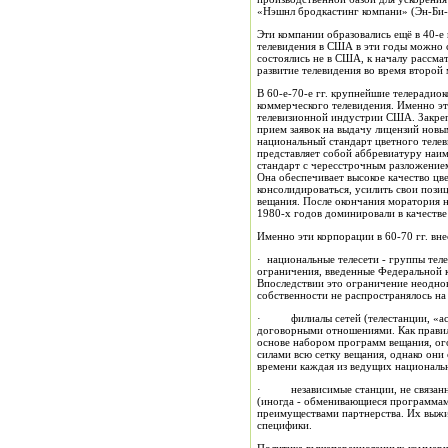
«Нэшнл бродкастинг компани» (Эн-Би-
Эти компании образовались ещё в 40-е
телевидения в США в эти годы можно с
состоялись не в США, к началу рассм
развитие телевидения во время второ
В 60-е-70-е гг. крупнейшие телеради
коммерческого телевидения. Именно эт
телевизионной индустрии США. Закрепи
прием заявок на выдачу лицензий новы
национальный стандарт цветного теле
представляет собой аббревиатуру наи
стандарт с чересстрочным разложением
Она обеспечивает высокое качество ц
консолидироваться, усилить свои поз
вещания. После окончания моратория н
1980-х годов доминировали в качестве
Именно эти корпорации в 60-70 гг. в
· национальные телесети - группы тел
ограничения, введенные Федеральной к
Впоследствии это ограничение неодно
собственности не распространялось на 
· филиалы сетей (телестанции, «ассоц
договорными отношениями. Как правил
основе набором программ вещания, ог
силами всю сетку вещания, однако они
времени каждая из ведущих националь
· независимые станции, не связанны
(иногда - обменивающиеся программам
преимуществами партнерства. Их выжи
специфики.