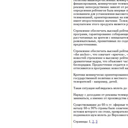
Политика вышеперечисленных коммерчес
финансирования, коммерческие телеко
рекламу непосредственно зависят от р
определения рейтингов была впервые п
основанием для установления высокого 
телекомпаний, ориентированных на изв
имеет второстепенное значение. Тележ
покупателем этого продукта является р
Стремление обеспечить высокий рейтин
программ, гарантированно собирающих
рассчитанных на зрителя с невзыскате
развлекательных, примитивных по сод
предпочтениями.
Стремление обеспечить высокий рейтин
«the anchor», что означает «крючок»,
новостей стремление к высокому рейт
драматичные кадры, что объясняет час
беспорядков. Предпочтение отдается с
оттесняются в программах новостей на
Критики коммерчески ориентированног
государственной политики и местного
телезрителей - например, детей.
Такая ситуация наблюдалась вплоть до 
Наряду с доходами от рекламы телеко
заниматься, а именно от производства
Существовавшие до 60-х гг. эфирные те
началу 60-х 90% страны было охвачено
истоков которого он стоял, превратил
поднимался шум вплоть до Верховного
Страницы: 1,
2
,
3