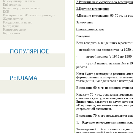
Коммуникации и связь
2.Развитие некоммерческого телевиден
Кибернетика
Качество упр-е качеством
3.Цветное телевидение
КСЕ
Информатика ВТ телекоммуникации
4.Влияние телевидения 60-70 гг. на р
Журналистика
Государство и право
Заключение
Биографии
Список литературы
Банковское дело
Карта сайта
Введение
Если говорить о тенденциях в развити
· первый период приходится на 1950-
· второй период (с 1975 по 1980 гг
· третий период, начавшийся в 1980 
работы.
Нами будет рассмотрено развитие амери
формированием коммерческого телевид
телевидения, находящегося в некоторо
В середине 60-х гг. произошло становл
К началу 70-х гг., основатель америка
сложилась культура телевидения как м
Бизнес лишь давал тот продукт, котор
«В принципе, мы только пацаны, котор
современной экономики.
В середине 70-х его последователи е
1.
Ведущие телерадиокомпании, как
Телевидение США при своем создании 
производственной базой для ускорени