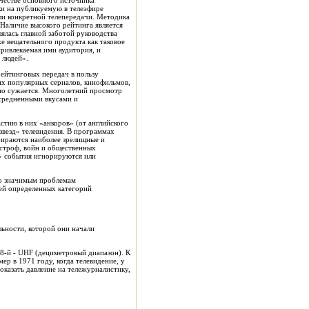
честве основного источника
ки на публикуемую в телеэфире
ли конкретной телепередачи. Методика
 Наличие высокого рейтинга является
ялась главной заботой руководства
е вещательного продукта как таковое
привлекаемая ими аудитория, и
 людей».
рейтинговых передач в пользу
их популярных сериалов, кинофильмов,
нно сужается. Многолетний просмотр
усредненными вкусами и
стию в них «анкоров» (от английского
звезд» телевидения. В программах
бираются наиболее зрелищные и
астроф, войн и общественных
е» события игнорируются или
но значимым проблемам
ей определенных категорий
ьности, которой они начали
48-й - UHF (дециметровый диапазон). К
р в 1971 году, когда телевидение, у
оказать давление на тележурналистику,