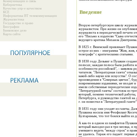
Коммуникации и связь
Кибернетика
Качество упр-е качеством
Введение
КСЕ
Информатика ВТ телекоммуникации
Журналистика
Государство и право
Вторую петербургскую школу журналис
Биографии
журналистом. При жизни он опубликова
Банковское дело
журналиста в периодической печати отн
Карта сайта
его "Письмо к издателю "Сына отечест
ведущего критика Михаила Дмитриева
В 1825 г. Вяземский привлекает Пушки
острое из них - эпиграмма "Жив, жив,
телеграфе" с критическими статьями.
В 1830 году Дельвиг и Пушкин создают 
полосах; каждая полоса была разбита н
особенности российской", - заявляла 
читателя. "Литературная газета" отказ
какой-либо науки или искусства". О с
произведения в "Северных цветах", буд
повременными изданиями, не входят в ч
имели собственные периодические издан
"Литературной газеты" состояла из тре
который, помимо технической работы, 
Петербурга, и руководство газетой на
г. он поместил в "Литературной газете
В 1831 году они уходят из газеты. Да
Пушкина носила имя Феофилакт Косичк
Булгариным, что тот боялся выйти из д
А как-то в одном из памфлетов Пушкин
который выходил раз в три месяца, и 
умевшего видеть "между строк" и прав
не удалось. Тираж его падает: первые 