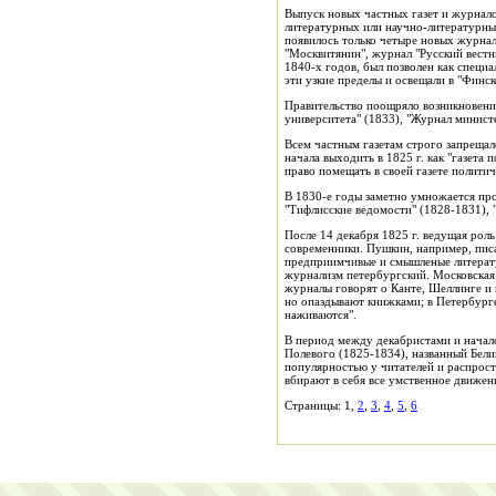
Выпуск новых частных газет и журнало
литературных или научно-литературных
появилось только четыре новых журнал
"Москвитянин", журнал "Русский вестни
1840-х годов, был позволен как специа
эти узкие пределы и освещали в "Финс
Правительство поощряло возникновени
университета" (1833), "Журнал минист
Всем частным газетам строго запрещало
начала выходить в 1825 г. как "газета
право помещать в своей газете полит
В 1830-е годы заметно умножается про
"Тифлисские ведомости" (1828-1831), "
После 14 декабря 1825 г. ведущая рол
современники. Пушкин, например, писа
предприимчивые и смышленые литерату
журнализм петербургский. Московская к
журналы говорят о Канте, Шеллинге и 
но опаздывают книжками; в Петербурге
наживаются".
В период между декабристами и начал
Полевого (1825-1834), названный Бели
популярностью у читателей и распрост
вбирают в себя все умственное движен
Страницы: 1,
2
,
3
,
4
,
5
,
6