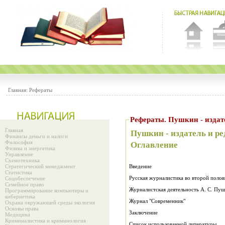
Главная:
Рефераты
Рефераты. Пушкин - и
Главная
Пушкин - издатель и ре
Финансы деньги и налоги
Философия
Оглавление
Физика и энергетика
Управление
Схемотехника
Стратегический менеджмент
Введение
Статистика
Русская журналистика во второй полов
Соцобеспечение
Семейное право
Журналистская деятельность А. С. Пу
Программирование компьютеры и
кибернетика
Журнал "Современник"
Охрана окружающей среды экология
Основы права
Заключение
Медицина
Криминалистика и криминология
Список использованной литературы