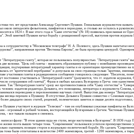
тики тех лет представлял Александр Сергеевич Пушкин. Гениальным журналистом назвать е
л около пятидесяти фельетонов, памфлетов в периодике, и столько же осталось в рукопися
осится к 1824 г. В мае этого года в "Сыне отечества" (№ 18) появилась присланная из Оде
ва". Этой заметкой Пушкин начал борьбу с реакционной прессой, выступив против журнала 
.
на к сотрудничеству в "Московском телеграфе" Н. А. Полевого; здесь Пушкин напечатал нес
 курилка!", направленная против "Вестника Европы", не была пропущена цензурой. Одновр
"Литературную газету", которая не пользовалась популярностью. "Литературная газета" вых
а две колонки. "Цель сей газеты - знакомить образованную публику с новейшими произведе
редакция, подчеркивая литературный характер газеты и ее ориентацию преимущественно на 
ывалась от "критической перебранки" и допускала на свои страницы только "критики, имеющи
оставе участников газеты в редакционном сообщении говорилось следующее: "Писатели, пом
ут постоянно участвовать в "Литературной газете" (разумеется, что гг. издатели журналов,
исло сотрудников сей газеты)". Фраза в скобках касалась Булгарина и Греча: они единствен
ия. Так "Литературная газета" сразу же противопоставила себя "Сыну отечества" и "Северн
х человек: издателя-редактора Дельвига, его помощника, литератора и журналиста Сомова, 
занимался переводами и переложениями научных статей. Выпустив два номера "Литературно
 два месяца перешло к Пушкину. В отсутствие Дельвига Пушкин совместно с Сомовым издал д
" более двадцати своих статей, рецензий, полемических заметок и свыше десяти подготовил, 
лее Пушкин участвует в журнале "Телескоп" - там он опубликовал ужасные памфлеты на Бул
ин - огромный и робкий человек, восторгающийся Булгариным и Гречем. Частенько Пушкин 
ома, - все тыкали пальцем и смеялись.
 написал фразу: "В этом здании куда ни ступи, везде наступишь в Булгарина". В 1836 году
при жизни поэта вышло четыре тома. "Современник" пользовался успехом преимущественно 
ильно оценивать позиции сторон в журнально-политической борьбе. Но сделать "Современ
два тома были отпечатаны в количестве 2400 экземпляров, третий - 1200 экземпляров, а тира