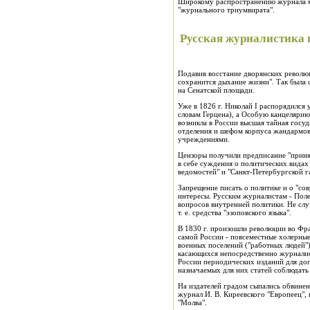
Широкому распространению журнала ме
"журнального триумвирата".
Русская журналистика в
Подавив восстание дворянских революци
сохранится дыхание жизни". Так была 
на Сенатской площади.
Уже в 1826 г. Николай I распорядился
словам Герцена), а Особую канцелярию
возникла в России высшая тайная госу
отделения и шефом корпуса жандармов 
учреждениями.
Цензоры получили предписание "принят
в себе суждения о политических видах
ведомостей" и "Санкт-Петербургской г
Запрещение писать о политике и о "со
интересы. Русским журналистам - Поле
вопросов внутренней политики. Не слу
т. е. средства "эзоповского языка".
В 1830 г. произошли революции во Фра
самой России - повсеместные холерные
военных поселений ("работных людей")
касающихся непосредственно журналист
России периодических изданий для доп
назначаемых для них статей соблюдат
На издателей градом сыпались обвинени
журнал И. В. Киреевского "Европеец", в
"Молва".