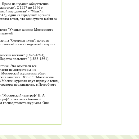
. Право на издание общественно-
жностью". С 1837 по 1846 г.
ьной народности" - "Маяк" и
1847), один из передовых органов
тояла в том, что они сумели выйти за
аются "Ученые записки Московского
итателей.
арина "Северная пчела", которая
инственный из всех издателей получил
есский вестник" (1828-1893),
 Царства польского" (1838-1861).
стике. Это отмечали все
части не литераторы, но
. Московский журнализм убьет
ких записках 1836 г.": "Московские
В Москве журналы идут наряду с веком,
итераторы проживаются, в Петербурге
 "Московский телеграф" Н. А.
еграф" пользовался большой
ют господствовать журналы. Они