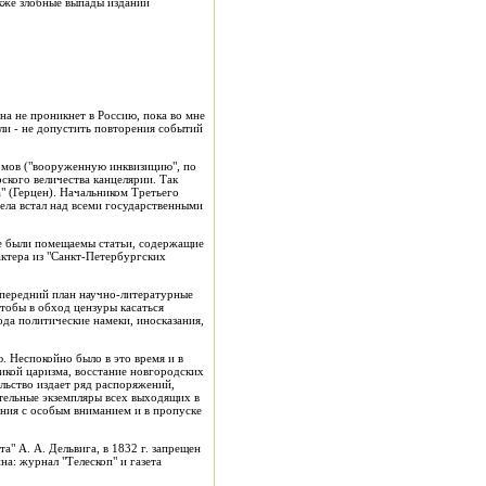
кже злобные выпады изданий
на не проникнет в Россию, пока во мне
ли - не допустить повторения событий
армов ("вооруженную инквизицию", по
ского величества канцелярии. Так
" (Герцен). Начальником Третьего
ела встал над всеми государственными
 не были помещаемы статьи, содержащие
актера из "Санкт-Петербургских
 передний план научно-литературные
тобы в обход цензуры касаться
да политические намеки, иносказания,
. Неспокойно было в это время и в
тикой царизма, восстание новгородских
льство издает ряд распоряжений,
ательные экземпляры всех выходящих в
ания с особым вниманием и в пропуске
а" А. А. Дельвига, в 1832 г. запрещен
на: журнал "Телескоп" и газета