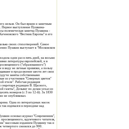
го нельзя. Он был ярким и заметным
х. Первое выступление Пушкина-
ссы полемическая заметка Пушкина -
Каченовского "Вестник Европы" и его
колько своих стихотворений. Самое
еменно Пушкин выступает в "Московском
одила один раз в пять дней, на восьми
ниями литературы европейской, и в
просвещенного ("образованного")
е в виду не личные привязки, а пользу
ещавшие в продолжение шести лет свои
 будучи заняты собственными
ные из участников "Северных цветов"
ой пчеле". Рабочая редакция
и секретаря редакции В. Щасного,
й газеты", Дельвиг по делам уехал из
есять номеров (с 3 по 12-й). За 1830
но не опубликовал.
гарина. Одна из литературных масок
так издевался в периодике над
 Пушкин основал журнал "Современник",
у просвещенного, вдумчивого читателя,
ник" массовым изданием Пушкину так и
ж четвертого снизился до 900.