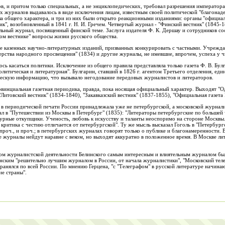
в, и притом только специальных, а не энциклопедических, требовал разрешения императора
 журналов выдавалось в виде исключения лицам, известным своей политической "благонаде
а общего характера, и три из них были открыто реакционными изданиями: органы "официал
к", возобновленный в 1841 г. Н. И. Гречем. Четвертый журнал - "Финский вестник" (1845-
льный журнал, посвященный финской теме. Заслуга издателя Ф. К. Дершау и сотрудников сос
ком вестнике" вопросы жизни русского общества.
е казенных научно-литературных изданий, призванных конкурировать с частными. Учрежд
ерства народного просвещения" (1834) и другие журналы, не имевшие, впрочем, успеха у ч
сь касаться политики. Исключение из общего правила представляла только газета Ф. В. Булг
 политическая и литературная". Булгарин, ставший в 1826 г. агентом Третьего отделения, ед
ическую информацию, что вызывало негодование передовых журналистов и литераторов.
винциальная газетная периодика, правда, пока носящая официальный характер. Выходят "Од
Литовский вестник" (1834-1840), "Закавказский вестник" (1837-1855), "Официальная газета
ь в периодической печати России принадлежала уже не петербургской, а московской журнали
л в "Путешествии из Москвы в Петербург" (1835): "Литераторы петербургские по большей 
рные откупщики. Ученость, любовь к искусству и таланты неоспоримо на стороне Москвы
ритика с честию отличается от петербургской". Ту же мысль высказал Гоголь в "Петербургс
проч., и проч.; в петербургских журналах говорят только о публике и благонамеренности. 
 журналы нейдут наравне с веком, но выходят аккуратно в положенное время. В Москве л
ом журналистской деятельности Белинского самым интересным и влиятельным журналом был
нским "решительно лучшим журналом в России, от начала журналистики", "Московский тел
ранялся по всей России. По мнению Герцена, "с "Телеграфом" в русской литературе начина
ие страны".