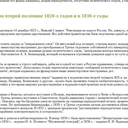
шали его форма альманаха, редкая периодичность, отсутствие политического отдела, а та
о второй половине 1820-х годов и в 1830-е годы
онеров 14 декабря 1825 г., Николай I заявил: "Революция на пороге России. Но, клянусь, о
определена программа царствования. Все действия правительства были подчинены одной це
 усилить надзор за "направлением умов". Он ввел новый род полиции, учредив корпус жанд
 министерства внутренних дел преобразовал в Третье отделение собственной его император
дарственная полиция, ведавшая делами политического сыска, "центральная контора шпионажа
был назначен А. X. Бенкендорф, который пользовался огромным доверием царя и по сути д
ь за правило и строго наблюдать, дабы ни в одной из газет, в России издаваемых, отнюдь
 его величества". Допускалась только перепечатка некоторых сообщений политического хар
азеты", которая издавалась на французском языке министерством иностранных дел.
временных правительственных мерах" выдвинуло в журналистике второй четверти XIX в. на
вому, Пушкину, Белинскому и другим - нужно было проявлять тонкую изобретательность, ч
чайно в это время широкое распространение в журналистской практике получили разного ро
нции и Бельгии, началось восстание в Польше, перекинувшееся потом в Литву и Белоруссию
 бунты, военное восстание в Севастополе, борьба кавказских горцев с захватнической поли
. Опасаясь, как бы брожение умов не проникло на страницы периодической печати, правите
ики. По требованию Бенкендорфа, с 1830 г. в Третье отделение начали доставляться обяз
олнительного контроля. В 1831 г. цензорам предписали "рассматривать периодические изд
ь крайнюю осмотрительность и осторожность".
я и доносы в неблагонадежности. В конце 1830 г. была приостановлена "Литературная газет
 1834 г. - журнал Н. А. Полевого "Московский телеграф", в 1836 г. - издания H. И. Надежди