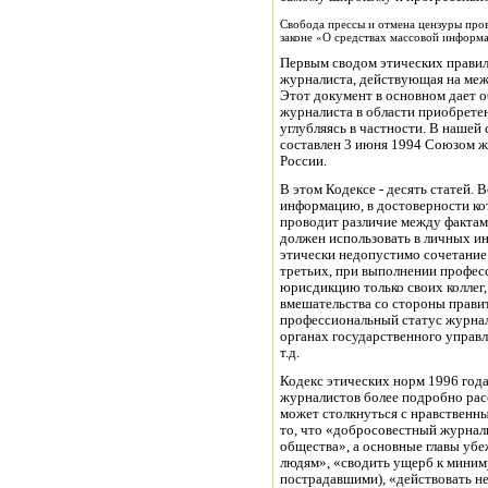
Свобода прессы и отмена цензуры пров
законе «О средствах массовой информа
Первым сводом этических правил
журналиста, действующая на меж
Этот документ в основном дает о
журналиста в области приобрете
углубляясь в частности. В нашей
составлен 3 июня 1994 Союзом ж
России.
В этом Кодексе - десять статей. 
информацию, в достоверности ко
проводит различие между фактами
должен использовать в личных 
этически недопустимо сочетание
третьих, при выполнении профес
юрисдикцию только своих коллег,
вмешательства со стороны правит
профессиональный статус журнал
органах государственного управл
т.д.
Кодекс этических норм 1996 го
журналистов более подробно рас
может столкнуться с нравственн
то, что «добросовестный журнали
общества», а основные главы убе
людям», «сводить ущерб к миним
пострадавшими), «действовать н