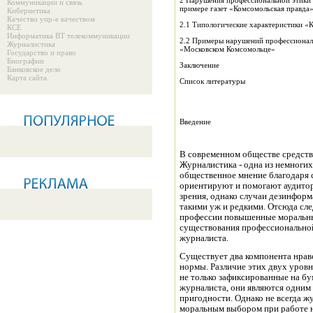
2 Нарушения профессиональной этики 
Коммуникации и связь
примере газет «Комсомольская правда
Кибернетика
Качество упр-е качеством
2.1 Типологические характеристики «
КСЕ
Информатика ВТ телекоммуникации
2.2 Примеры нарушений профессиональ
Журналистика
«Московском Комсомольце»
Государство и право
Биографии
Заключение
Банковское дело
Карта сайта
Список литературы
Введение
В современном обществе средств
Журналистика - одна из немногих
общественное мнение благодаря 
ориентируют и помогают аудитор
зрения, однако случаи дезинформ
такими уж и редкими. Отсюда сле
профессии повышенные моральны
существования профессиональной
журналиста.
Существует два компонента нрав
нормы. Различие этих двух уровн
не только зафиксированные на бу
журналиста, они являются одним 
пригодности. Однако не всегда 
моральным выбором при работе н