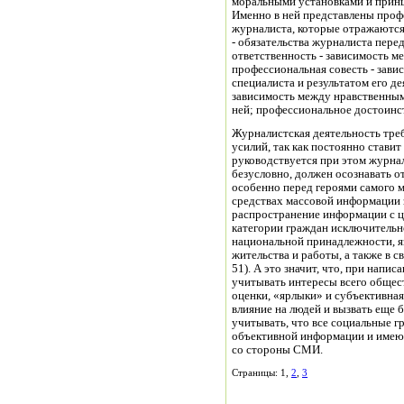
моральными установками и прин
Именно в ней представлены про
журналиста, которые отражаются 
- обязательства журналиста пер
ответственность - зависимость м
профессиональная совесть - зав
специалиста и результатом его де
зависимость между нравственны
ней; профессиональное достоинст
Журналистская деятельность тре
усилий, так как постоянно стави
руководствуется при этом журна
безусловно, должен осознавать о
особенно перед героями самого м
средствах массовой информации 
распространение информации с ц
категории граждан исключительно
национальной принадлежности, яз
жительства и работы, а также в 
51). А это значит, что, при нап
учитывать интересы всего общест
оценки, «ярлыки» и субъективная
влияние на людей и вызвать еще
учитывать, что все социальные г
объективной информации и имеют
со стороны СМИ.
Страницы: 1,
2
,
3