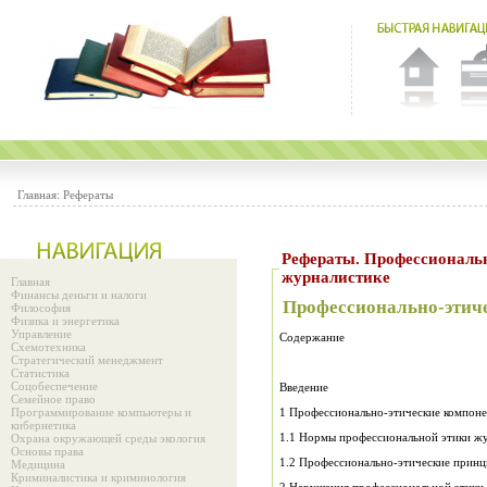
Главная:
Рефераты
Рефераты. Профессионально-этические ориентиры в
журналистике
Главная
Финансы деньги и налоги
Профессионально-этич
Философия
Физика и энергетика
Управление
Содержание
Схемотехника
Стратегический менеджмент
Статистика
Соцобеспечение
Введение
Семейное право
Программирование компьютеры и
1 Профессионально-этические компоне
кибернетика
1.1 Нормы профессиональной этики ж
Охрана окружающей среды экология
Основы права
1.2 Профессионально-этические прин
Медицина
Криминалистика и криминология