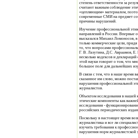
степень ответственности за резу
считают важным соблюдение этиче
«цепляющим» материалом, поэто
современные СМИ на предмет со
причины нарушений.
Изучение профессиональной этик
направлений в России. Впервые 
высказался Михаил Ломоносов, в
только коммерческие цели, придя
то, что вопросами профессиональ
Г. В. Лазутина, Д.С. Авраамов, Е
несколько кодексов и деклараций
этой науки говорит о том, что м
большое поле для дальнейших из
В связи с тем, что в наше время 
сказанное им слово, можно поста
нарушения профессиональной эти
журналистов.
Объектом исследования в нашей 
этические компоненты как важне
исследования - функционировани
российских периодических издан
Поскольку в настоящее время воз
журналистика и все ли специалис
изучить требования к профессион
нарушения норм журналистской э