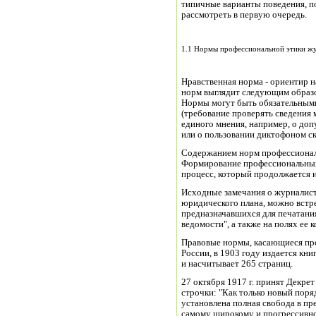
типичные варианты поведения, п
рассмотреть в первую очередь.
1.1 Нормы профессиональной этики ж
Нравственная норма - ориентир 
норм выглядит следующим образом:
Нормы могут быть обязательными
(требование проверять сведения 
единого мнения, например, о до
или о пользовании диктофоном ск
Содержанием норм профессионал
Формирование профессиональных
процесс, который продолжается и
Исходные замечания о журналистс
юридического плана, можно встр
предназначавшихся для печатания
ведомости", а также на полях ее 
Правовые нормы, касающиеся пре
России, в 1903 году издается кни
и насчитывает 265 страниц.
27 октября 1917 г. принят Декрет
строчки: "Как только новый поряд
установлена полная свобода в пр
самому широкому и прогрессивно