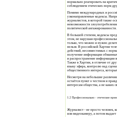
нормально реагировать на критич
соблюдением этических норм дру
Помимо международных и россий
узконаправленные кодексы. Напр
журналистов, в которой также о
невозможности злоупотребеления
политической ангажированности.
В большей степени, кодексы пред
этом, не нарушая профессиональн
только, что можно и нужно делат
нельзя. В российской Хартии те
действий, несовместимых с норм
получение информации обманным 
и распространение информации в
Также в Хартии, в отличие от др
языку эфира, контролю над сцен
общественного интереса, которым
Несмотря на небольшие различия
остаётся пункт о честном и пра
интересам общества, а не каких-л
1.2 Профессионально - этические при
Журналист - не просто человек,
или видеокамеру, а потом выдает