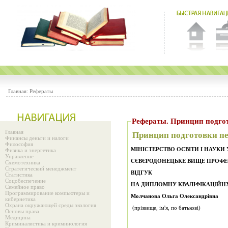
Главная:
Рефераты
Рефераты. Принцип
Главная
Принцип подготовки пе
Финансы деньги и налоги
Философия
МІНІСТЕРСТВО ОСВІТИ І НАУКИ
Физика и энергетика
Управление
СЄВЄРОДОНЕЦЬКЕ ВИЩЕ ПРОФ
Схемотехника
Стратегический менеджмент
ВІДГУК
Статистика
Соцобеспечение
НА ДИПЛОМНУ КВАЛІФІКАЦІЙНУ
Семейное право
Программирование компьютеры и
Молчанова Ольга Олександрівна
кибернетика
Охрана окружающей среды экология
(прізвище, ім'я, по батькові)
Основы права
Медицина
Криминалистика и криминология