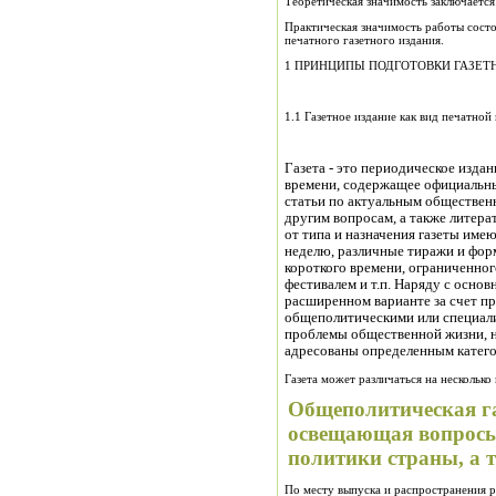
Теоретическая значимость заключается
Практическая значимость работы сост
печатного газетного издания.
1 ПРИНЦИПЫ ПОДГОТОВКИ ГАЗЕТ
1.1 Газетное издание как вид печатно
Газета - это периодическое изда
времени, содержащее официальн
статьи по актуальным обществен
другим вопросам, а также литера
от типа и назначения газеты имею
неделю, различные тиражи и форм
короткого времени, ограниченно
фестивалем и т.п. Наряду с основ
расширенном варианте за счет п
общеполитическими или специал
проблемы общественной жизни, на
адресованы определенным катего
Газета может различаться на несколько 
Общеполитическая газ
освещающая вопросы
политики страны, а 
По месту выпуска и распространения р