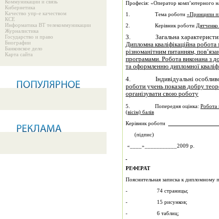
Коммуникации и связь
Професія: «Оператор комп’ютерного н
Кибернетика
Качество упр-е качеством
1. Тема роботи
«Принципи пі
КСЕ
Информатика ВТ телекоммуникации
2. Керівник роботи
Дятченко
Журналистика
Государство и право
3. Загальна характеристика д
Биографии
Дипломна кваліфікаційна робота 
Банковское дело
різноманітним питанням, пов’яза
Карта сайта
програмами. Робота виконана з д
та оформленню дипломної квал
4. Індивідуальні особливості
роботи учень показав добру теор
організувати свою роботу
5. Попередня оцінка:
Робота 
(вісім) балів
Керівник роботи
(підпис)
«____»___________2009 р.
РЕФЕРАТ
Пояснительная записка к дипломному 
- 74 страницы;
- 15 рисунков;
- 6 таблиц;