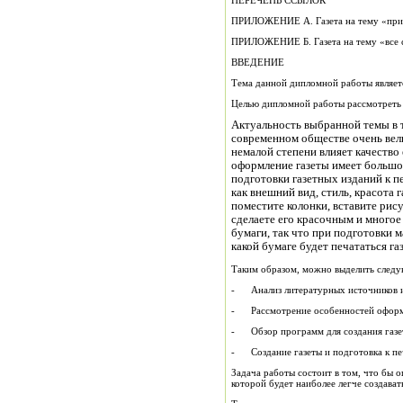
ПЕРЕЧЕНЬ ССЫЛОК
ПРИЛОЖЕНИЕ А. Газета на тему «прин
ПРИЛОЖЕНИЕ Б. Газета на тему «все 
ВВЕДЕНИЕ
Тема данной дипломной работы являет
Целью дипломной работы рассмотреть в
Актуальность выбранной темы в 
современном обществе очень вели
немалой степени влияет качество 
оформление газеты имеет большо
подготовки газетных изданий к пе
как внешний вид, стиль, красота г
поместите колонки, вставите рису
сделаете его красочным и многое
бумаги, так что при подготовки 
какой бумаге будет печататься газ
Таким образом, можно выделить след
- Анализ литературных источников и 
- Рассмотрение особенностей оформл
- Обзор программ для создания газе
- Создание газеты и подготовка к пе
Задача работы состоит в том, что бы 
которой будет наиболее легче создавать