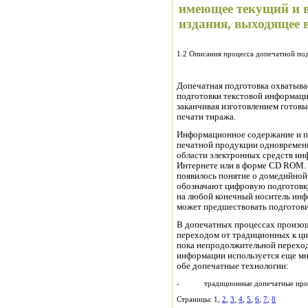
имеющее текущий и в
издания, выходящее 
1.2 Описания процесса допечатной по
Допечатная подготовка охватывае
подготовки текстовой информаци
заканчивая изготовлением готов
печати тиража.
Информационное содержание и п
печатной продукции одновременн
области электронных средств ин
Интернете или в форме CD ROM.
появилось понятие о домедийной
обозначают цифровую подготовку
на любой конечный носитель ин
может предшествовать подготови
В допечатных процессах произош
переходом от традиционных к ци
пока непродолжительной переход
информации используется еще мн
обе допечатные технологии:
- традиционные допечатные проц
Страницы: 1,
2
,
3
,
4
,
5
,
6
,
7
,
8