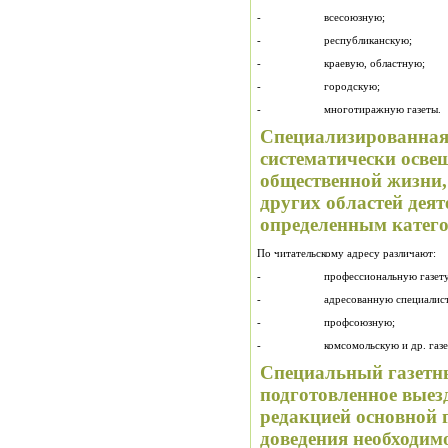
- всесоюзную;
- республиканскую;
- краевую, областную;
- городскую;
- многотиражную газеты.
Специализированная г
систематически осв
общественной жизни,
других областей деят
определенным катег
По читательскому адресу различают:
- профессиональную газету
- адресованную специалистам р
- профсоюзную;
- комсомольскую и др. газе
Специальный газетны
подготовленное выез
редакцией основной 
доведения необходим