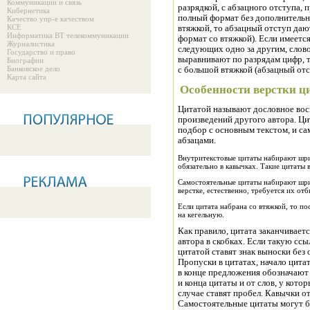
Коммуникации и связь
разрядкой, с абзацного отступа,
Кибернетика
полный формат без дополнительн
Качество упр-е качеством
КСЕ
втяжкой, то абзацный отступ даю
Информатика ВТ телекоммуникации
формат со втяжкой). Если имеетс
Журналистика
следующих одно за другим, слов
Государство и право
выравнивают по разрядам цифр, 
Биографии
Банковское дело
с большой втяжкой (абзацный от
Карта сайта
Особенности верстки ци
Цитатой называют дословное вос
произведений другого автора. Ц
подбор с основным текстом, и с
абзацами.
Внутритекстовые цитаты набирают шриф
обязательно в кавычках. Такие цитаты в
Самостоятельные цитаты набирают шри
верстке, естественно, требуется их от
Если цитата набрана со втяжкой, то п
на кегельную.
Как правило, цитата заканчивает
автора в скобках. Если такую ссы
цитатой ставят знак выноски без
Пропуски в цитатах, начало цита
в конце предложения обозначают
и конца цитаты и от слов, у кото
случае ставят пробел. Кавычки о
Самостоятельные цитаты могут б