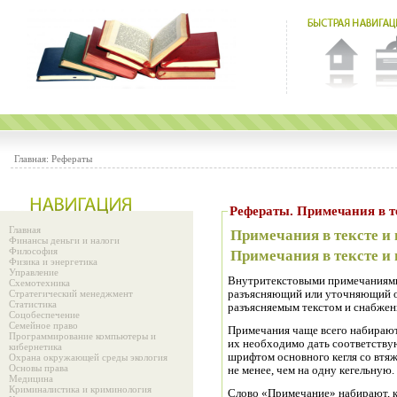
Главная:
Рефераты
Рефераты. Примечан
Главная
Примечания в тексте и 
Финансы деньги и налоги
Философия
Примечания в тексте и 
Физика и энергетика
Управление
Внутритекстовыми примечаниями
Схемотехника
Стратегический менеджмент
разъясняющий или уточняющий о
Статистика
разъясняемым текстом и снабже
Соцобеспечение
Семейное право
Примечания чаще всего набирают
Программирование компьютеры и
их необходимо дать соответству
кибернетика
шрифтом основного кегля со втя
Охрана окружающей среды экология
Основы права
не менее, чем на одну кегельную.
Медицина
Криминалистика и криминология
Слово «Примечание» набирают, к