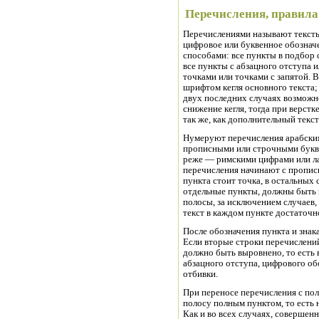
Перечисления, правила 
Перечислениями называют тексты
цифровое или буквенное обознач
способами: все пункты в подбор 
все пункты с абзацного отступа 
точками или точками с запятой. 
шрифтом кегля основного текста;
двух последних случаях возможно
снижение кегля, тогда при верст
так же, как дополнительный текст
Нумеруют перечисления арабским
прописными или строчными буквам
реже — римскими цифрами или л
перечисления начинают с прописн
пункта стоит точка, в остальны
отдельные пункты, должны быть 
полосы, за исключением случаев,
текст в каждом пункте достаточн
После обозначения пункта и знака
Если вторые строки перечислений
должно быть выровнено, то есть
абзацного отступа, цифрового обо
отбивки.
При переносе перечисления с пол
полосу полным пунктом, то есть 
Как и во всех случаях, совершен