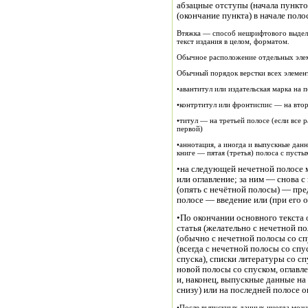
абзацные отступы (начала пункто
(окончание пункта) в начале поло
Втяжка — способ нешрифтового выделе
текст издания в целом, форматом.
Обычное расположение отдельных элем
Обычный порядок верстки всех элемен
•авантитул или издательская марка на 
•контртитул или фронтиспис — на вто
•титул — на третьей полосе (если все 
первой)
•аннотация, а иногда и выпускные данн
книге — пятая (третья) полоса с пуст
•на следующей нечетной полосе 
или оглавление; за ним — снова с
(опять с нечётной полосы) — пре
полосе — введение или (при его о
•По окончании основного текста
статья (желательно с нечетной п
(обычно с нечетной полосы со сп
(всегда с нечетной полосы со сп
спуска), списки литературы со сп
новой полосы со спуском, оглавл
и, наконец, выпускные данные на
снизу) или на последней полосе о
•После выпускных данных иногда можн