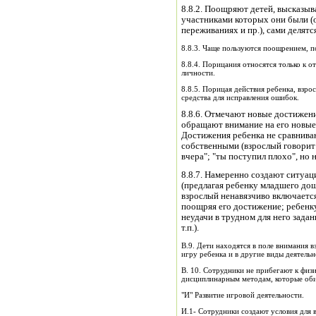
8.8.2. Поощряют детей, высказыв
участниками которых они были (о
переживаниях и пр.), сами делят
8.8.3. Чаще пользуются поощрением, 
8.8.4. Порицания относятся только к о
личности.
8.8.5. Порицая действия ребенка, взро
средства для исправления ошибок.
8.8.6. Отмечают новые достижени
обращают внимание на его новые
Достижения ребенка не сравниваю
собственными (взрослый говорит:
вчера"; "ты поступил плохо", но н
8.8.7. Намеренно создают ситуац
(предлагая ребенку младшего дош
взрослый ненавязчиво включается 
поощряя его достижение; ребенку
неудачи в трудном для него зада
т.п.).
В.9. Дети находятся в поле внимания 
игру ребенка и в другие виды деятельн
В. 10. Сотрудники не прибегают к физ
дисциплинарным методам, которые оби
"И" Развитие игровой деятельности.
И.1- Сотрудники создают условия для 