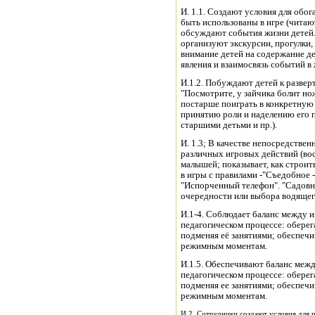
И. 1.1. Создают условия для обо
быть использованы в игре (читаю
обсуждают события жизни детей. 
организуют экскурсии, прогулки,
внимание детей на содержание д
явления и взаимосвязь событий в 
И.1.2. Побуждают детей к разве
"Посмотрите, у зайчика болит но
постарше поиграть в конкретную
принятию роли и наделению его п
старшими детьми и пр.).
И. 1.3; В качестве непосредстве
различных игровых действий (вос
малышей; показывает, как строить
в игры с правилами -"Съедобное 
"Испорченный телефон". "Садовни
очередности или выбора водящего
И.1-4. Соблюдает баланс между и
педагогическом процессе: оберег
подменяя её занятиями; обеспечи
режимным моментам.
И.1.5. Обеспечивают баланс межд
педагогическом процессе: оберег
подменяя ее занятиями; обеспечи
режимным моментам.
И.2. Сотрудники создают условия для 