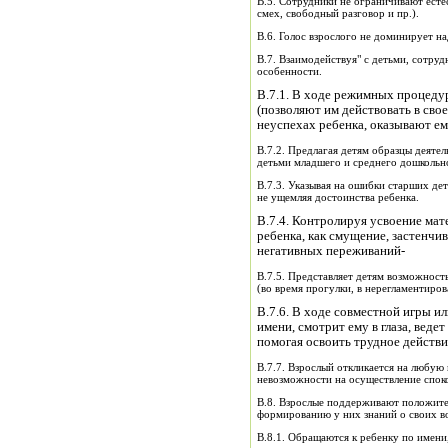
В.5. Сотрудники не ограничивают есте
смех, свободный разговор и пр.).
В.6. Голос взрослого не доминирует на
В.7. Взаимодействуя" с детьми, сотру
особенности.
В.7.1. В ходе режимных процедур
(позволяют им действовать в сво
неуспехах ребенка, оказывают е
В.7.2. Предлагая детям образцы деяте
детьми младшего и среднего дошкольно
В.7.3. Указывая на ошибки старших дет
не ущемляя достоинства ребенка.
В.7.4. Контролируя усвоение мат
ребенка, как смущение, застенчив
негативных переживаний-
В.7.5. Представляет детям возможност
(во время прогулки, в нерегламентиров
В.7.6. В ходе совместной игры и
имени, смотрит ему в глаза, веде
помогая освоить трудное действи
В.7.7. Взрослый откликается на любую 
невозможности на осуществление спок
В.8. Взрослые поддерживают положит
формированию у них знаний о своих в
В.8.1. Обращаются к ребенку по имени