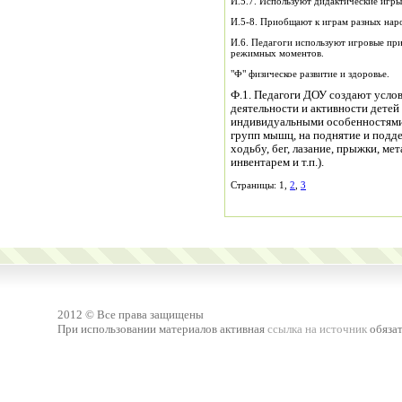
И.5.7. Используют дидактические игры
И.5-8. Приобщают к играм разных нар
И.6. Педагоги используют игровые при
режимных моментов.
"Ф" физическое развитие и здоровье.
Ф.1. Педагоги ДОУ создают услов
деятельности и активности детей
индивидуальными особенностями 
групп мышц, на поднятие и подде
ходьбу, бег, лазание, прыжки, м
инвентарем и т.п.).
Страницы: 1,
2
,
3
2012 © Все права защищены
При использовании материалов активная
ссылка на источник
обязат