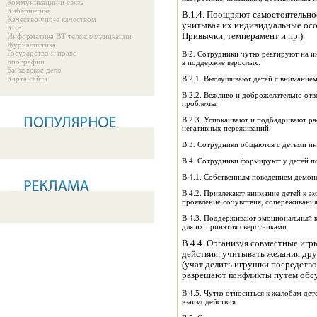
Коммуникации и связь
Кибернетика
В.1.4. Поощряют самостоятельно
Качество упр-е качеством
учитывая их индивидуальные осо
КСЕ
Привычки, темперамент и пр.).
Информатика ВТ телекоммуникации
Журналистика
Государство и право
В.2. Сотрудники чутко реагируют на и
Биографии
в поддержке взрослых.
Банковское дело
Карта сайта
В.2.1. Выслушивают детей с внимание
В.2.2. Вежливо и доброжелательно отв
проблемы.
В.2.3. Успокаивают и подбадривают ра
негативных переживаний.
В.З. Сотрудники общаются с детьми ин
В.4. Сотрудники формируют у детей п
В.4.1. Собственным поведением демон
В.4.2. Привлекают внимание детей к 
проявление сочувствия, сопереживания
В.4.3. Поддерживают эмоциональный к
для их принятия сверстниками.
В.4.4. Организуя совместные игр
действия, учитывать желания дру
(учат делить игрушки посредство
разрешают конфликты путем обсуж
В.4.5. Чутко относиться к жалобам де
взаимодействия.