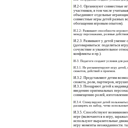
И.2-1. Организуют совместные иг
участников, в том числе учитыва
объединяют отдельные играющи
совместные игры детей разных в
обогащения игровым опытом).
И.2.2- Развивают способности игровог
между персонажами, ролевые действия 
И.2.3. Развивают у детей умение
(договариваться: поделиться игр
сочувствие и уважительное отнош
конфликты и пр.).
И-3. Педагоги создают условия для раз
И.3.1. Не регламентируют игру детей,
сюжетов, действий и приемов.
И.3.2. Представляют детям возмо
сюжета, роли, партнеров, игрушек 
И.3.3. Поощряют детей к индиви
введению оригинальных персонаж
совмещению ролей, изготовлению 
И.3.4. Стимулируют детей пользоватьс
расширять их набор, четко использова
И.3.5. Способствуют возникнов
игре (включаются в игру, заража
используют выразительные движе
игру моменты неожиданности. таин