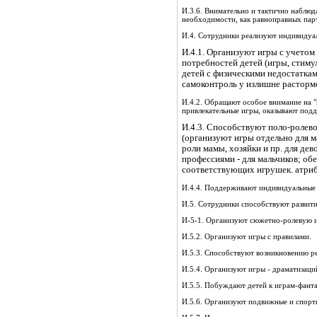
И.3.6. Внимательно и тактично наблюда
необходимости, как равноправных пар
И.4. Сотрудники реализуют индивидуа
И.4.1. Организуют игры с учето
потребностей детей (игры, стим
детей с физическими недостатка
самоконтроль у излишне расторм
И.4.2. Обращают особое внимание на "
привлекательные игры, оказывают подде
И.4.3. Способствуют поло-ролево
(организуют игры отдельно для м
роли мамы, хозяйки и пр. для де
профессиями - для мальчиков; о
соответствующих игрушек. атриб
И.4.4. Поддерживают индивидуальные 
И.5. Сотрудники способствуют развити
И-5-1. Организуют сюжетно-ролевую и
И.5.2. Организуют игры с правилами.
И.5.3. Способствуют возникновению р
И.5.4. Организуют игры - драматизаци
И.5.5. Побуждают детей к играм-фанта
И.5.6. Организуют подвижные и спорт