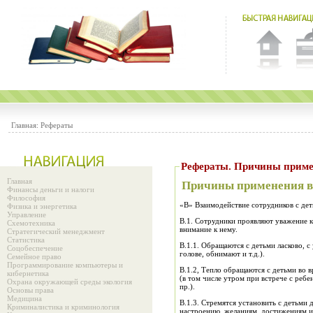
Главная:
Рефераты
Рефераты. Причин
Главная
Причины применения в
Финансы деньги и налоги
Философия
«В» Взаимодействие сотрудников с де
Физика и энергетика
Управление
В.1. Сотрудники проявляют уважение 
Схемотехника
внимание к нему.
Стратегический менеджмент
Статистика
В.1.1. Обращаются с детьми ласково, с
Соцобеспечение
голове, обнимают и т.д.).
Семейное право
Программирование компьютеры и
В.1.2, Тепло обращаются с детьми во
кибернетика
(в том числе утром при встрече с ребе
Охрана окружающей среды экология
пр.).
Основы права
Медицина
В.1.3. Стремятся установить с детьми
Криминалистика и криминология
настроению, желаниям, достижениям и