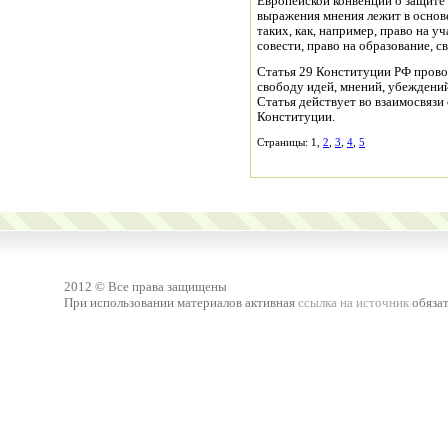
Европейской конвенции о защите 
выражения мнения лежит в основе
таких, как, например, право на у
совести, право на образование, с
Статья 29 Конституции РФ прово
свободу идей, мнений, убеждений
Статья действует во взаимосвязи с
Конституции.
Страницы: 1,
2
,
3
,
4
,
5
2012 © Все права защищены
При использовании материалов активная
ссылка на источник
обязат