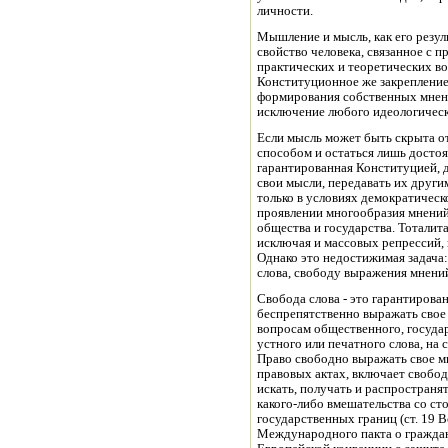
личности.
Мышление и мысль, как его резуль
свойство человека, связанное с 
практических и теоретических в
Конституционное же закреплени
формирования собственных мнени
исключение любого идеологическ
Если мысль может быть скрыта о
способом и остаться лишь достоя
гарантированная Конституцией, 
свои мысли, передавать их други
только в условиях демократическ
проявлении многообразия мнений
общества и государства. Тотали
исключая и массовых репрессий,
Однако это недостижимая задача
слова, свободу выражения мнени
Свобода слова - это гарантирова
беспрепятственно выражать свое
вопросам общественного, госуда
устного или печатного слова, на 
Право свободно выражать свое м
правовых актах, включает свобо
искать, получать и распростран
какого-либо вмешательства со ст
государственных границ (ст. 19 В
Международного пакта о гражданс