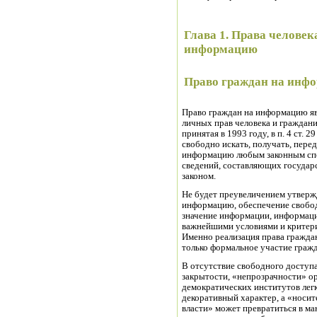
Глава 1. Права человека
информацию
Право граждан на инфо
Право граждан на информацию яв
личных прав человека и граждан
принятая в 1993 году, в п. 4 ст. 
свободно искать, получать, пере
информацию любым законным спо
сведений, составляющих государ
законом.
Не будет преувеличением утвержд
информацию, обеспечение свобо
значение информации, информаци
важнейшими условиями и критери
Именно реализация права гражда
только формальное участие гражд
В отсутствие свободного доступ
закрытости, «непрозрачности» ор
демократических институтов лег
декоративный характер, а «носит
власти» может превратиться в ма