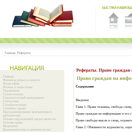
Главная:
Рефераты
Рефераты. Право г
Главная
Право граждан на инфо
Финансы деньги и налоги
Философия
Содержание
Физика и энергетика
Управление
Схемотехника
Стратегический менеджмент
Введение
Статистика
Соцобеспечение
Глава 1: Права человека, свобода слов
Семейное право
Программирование компьютеры и
Право граждан на информацию и его г
кибернетика
Охрана окружающей среды экология
Право свободы мысли и слова, огранич
Основы права
Медицина
Глава 2: Обязанности журналиста, опр
Криминалистика и криминология