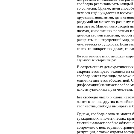
свободно реализовывать каждый д
то согласия. Однако, имея спосо
человек ещё нуждается в возмож
друзьями, знакомыми, да и незна
раздумий он может по-разному: пр
или газете. Мысли иных людей на
поэмах, живописных полотнах и т
делился своими мыслями, любой 
раскрыть наш внутренний мир, р
человеческую сущность. Если зап
каких-то конкретных делах, то с
Но если мыслить никто не может запре
случалось в истории не раз.
В современных демократических 
закрепляется право человека на 
свобода имеет границы, то можн
мысли не является абсолютной. С
(информации) занимает особое ме
конституционных прав человека.
Без свободы мысли и слова невоз
лежит в основе других важнейших
творчества, свобода выбирать и
Однако, свобода слова не может
гражданских и политических прав
мнений налагает особые обязанн
сопряжено с некоторыми огранич
репутации, а также охраны госу