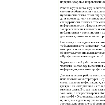
порядка, здоровья и нравственно
Работа журналиста, журналистски
своими особенностями и законом
публицистического стиля опреде
друг против друга - к стандартно
стандартности означает стремлен
информативности официально-дел
экспрессивности, к живости и за
публицистики к доступности и п
для языка художественной литера
Поскольку в последнее время поя
«объективная журналистика», чь
что пресса просто переполнена 
обстоятельство оправдывает вкл
«Профессиональные кодексы об о
Задача курсовой работы заключае
человека на свободу выражения 
информации, выяснить профессио
Данная курсовая работа состоит и
использованной литературы. Перв
слова, право на информацию», в
граждан на информацию и его гар
мысли и слова. Вторая глава наз
законом», в ней рассмотрены обя
закона (ФЗ «О средствах массовой
приведены кодексы журналисткой 
это зафиксированные требования,