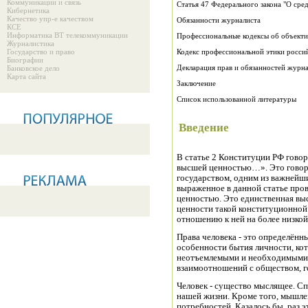
Коммуникации и связь
Статья 47 Федерального закона "О с
Кибернетика
Качество упр-е качеством
Обязанности журналиста
КСЕ
Информатика ВТ телекоммуникации
Профессиональные кодексы об объекти
Журналистика
Государство и право
Кодекс профессиональной этики росси
Биографии
Декларация прав и обязанностей журн
Банковское дело
Карта сайта
Заключение
Список использованной литературы
Введение
В статье 2 Конституции РФ говор
высшей ценностью…». Это говори
государством, одним из важнейши
выраженное в данной статье пров
ценностью. Это единственная вы
ценности такой конституционной
отношению к ней на более низкой
Права человека - это определён
особенности бытия личности, ко
неотъемлемыми и необходимыми с
взаимоотношений с обществом, г
Человек - существо мыслящее. С
нашей жизни. Кроме того, мышле
потребностей. Казалось бы, раз э