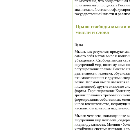
показательно, что общественная 
политического процесса в России, 
значительной степени сфокусиро
государственной власти и реализ
Право свободы мысли и
мысли и слова
Права
Мысль как результат, продукт м
самого себя в этом мире и воплощ
убеждениях. Свобода мысли хара
внутренний мир, поэтому сама по
регулирования правом. Вместе с 
деятельности человека, обусловл
взаимоотношения с другими людь
вовне. Формой мысли является ее
письменное), другие знаковые с
формы. Гарантирование Конститу
зрения правовых требований нев
формирования собственных мнени
иного вмешательства, недопущени
насилия или контроля над личнос
Мысли человека, воплощенные в 
внутренний мир человека, содерж
индивидуальность. Мнения - бол
устойчивая система взглядов, х