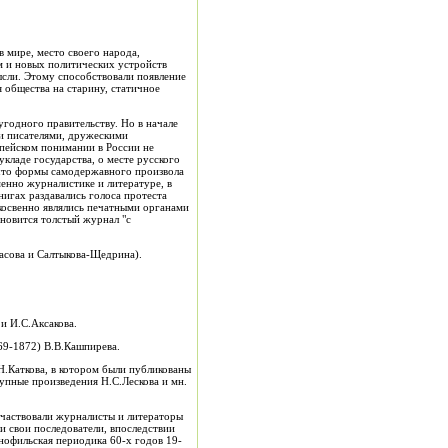
в мире, место своего народа,
м и новых политических устройств
ысли. Этому способствовали появление
я общества на старину, статичное
годного правительству. Но в начале
ми писателями, дружескими
пейском понимании в России не
кладе государства, о месте русского
 что формы самодержавного произвола
енно журналистике и литературе, в
игах раздавались голоса протеста
 косвенно являлись печатными органами
новится толстый журнал "с
ова и Салтыкова-Щедрина).
 И.С.Аксакова.
9-1872) В.В.Кашпирева.
Каткова, в котором были публикованы
рупные произведения Н.С.Лескова и мн.
участвовали журналисты и литераторы
и свои последователи, впоследствии
нофильская периодика 60-х годов 19-