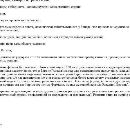
борьбы, в которой погрязла Европа;
ивизм, соборность - основы русской общественной жизни;
сии;
над материальными в России;
 методы внедрения опыта, механически заимствованного у Запада, что привело к нарушению 
ые конфликты;
ного права, но при сохранении общины и патриархального уклада жизни;
ения пути дальнейшего развития;
 России;
дикальные реформы, считая возможным лишь постепенные преобразования, проводимые св
 сила мнения.
лавянофилами Кириевским и Хомяковым еще в 1830 –х годах, заключалась в следующем: каж
пришел к заключению, что в Европе "каждый народ уже совершил свое назначение, каждый 
е ни один не живет отдельною жизнью: жизнь целой Европы поглотила самостоятельность вс
видуальные характеристики, но они всегда относились более к прошлому отдельных народо
 необходимого и логического развития своих начал. Отжили не формы, но начала духовные, 
ии произносит свой приговор не над формами, но над духовной жизнью Западной Европы".
арактерны для западного мира: „односторонняя рассудочность и раздвоенность просветите
ественной стихии, составленной из завоевателей и завоеванных". Развитие этих-то именно 
с: