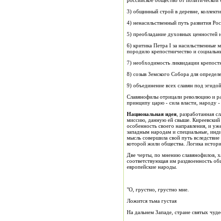
российское общество от политической 
3) общинный строй в деревне, коллект
4) ненасильственный путь развития Рос
5) преобладание духовных ценностей 
6) критика Петра I за насильственные
породило крепостничество и социальн
7) необходимость ликвидации крепост
8) созыв Земского Собора для определ
9) объединение всех славян под эгидой
Славянофилы отрицали революцию и ра
принципу царю - сила власти, народу -
Национальная идея
, разработанная с
миссию, данную ей свыше. Киреевский 
особенность своего направления, и уж
западным народам и специальные, инди
мысль совершила свой путь вследствие
которой жили общества. Логика истор
Две черты, по мнению славянофилов, х
соответствующая им раздвоенность общ
европейские народы.
"О, грустно, грустно мне.
Ложится тьма густая
На дальнем Западе, стране святых чуде