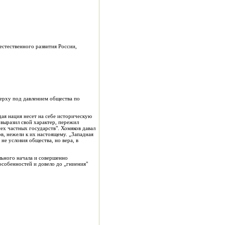
естественного развития России,
ерху под давлением общества по
дая нация несет на себе историческую
выразил свой характер, пережил
ех частных государств". Хомяков давал
в, нежели к их настоящему. „Западная
не условия общества, но вера, в
льного начала и совершенно
особенностей и довело до „гниения"