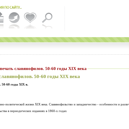
ческая печать славянофилов. 50-60 годы ХІХ века
славянофилов. 50-60 годы ХІХ века
. 50-60 годы Х
І
Х в.
енно-политической жизни XIX века. Славянофильство и западничество - особенности и разли
ьства в периодических изданиях в 1860-х годах