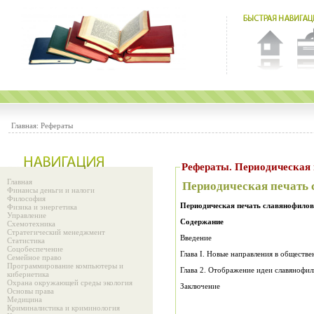
Главная:
Рефераты
Рефераты. Периоди
Главная
Периодическая печать 
Финансы деньги и налоги
Философия
Периодическая печать славянофилов
Физика и энергетика
Управление
Содержание
Схемотехника
Стратегический менеджмент
Введение
Статистика
Соцобеспечение
Глава I. Новые направления в обществ
Семейное право
Программирование компьютеры и
Глава 2. Отображение идеи славянофил
кибернетика
Охрана окружающей среды экология
Заключение
Основы права
Медицина
Криминалистика и криминология