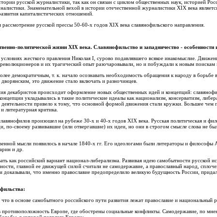
стории русской журналистики, так как он связан с циклом общественных наук, историей Рос
налистики. Знаменательной вехой в истории отечественной журналистики XIX века является
 развития капиталистических отношений.
 рассмотрение русской прессы 50-60-х годов XIX века славянофильского направления.
твенно-политической жизни
XIX
века. Славянофильство и западничество - особенности 
 условиях жесткого правления Николая I, сурово подавлявшего всякое инакомыслие. Движе
 революционеров и их трагический опыт разочаровывали, но и побуждали к новым поискам
лее демократичным, т. к. начало осознавать необходимость обращения к народу в борьбе в
 дворянским, это движение стало включать и разночинцев.
ания декабристов происходит оформление новых общественных идей и концепций: славянофил
онцепции укладывались в такие политические идеалы как национализм, консерватизм, либер
деятельности привело к тому, что основной формой движения стали кружки. Большее чем 
и литературная критика.
славянофилов произошел на рубеже 30-х и 40-х годов ХIX века. Русская политическая и фил
, по-своему развивавшие (или отвергавшие) их идеи, но они в строгом смысле слова не бы
енной мысли появилось в начале 1840-х гг. Его идеологами были литераторы и философы А.
арин и др.
ть как российский вариант национал-либерализма. Развивая идею самобытности русской ис
ости, главной ее движущей силой считали не самодержавие, а православный народ, сплоч
и доказывали, что именно православие предопределило великую будущность России, прида
фильства:
, что в основе самобытного российского пути развития лежат православие и национальный р
 в противоположность Европе, где обострены социальные конфликты. Самодержавие, по мне