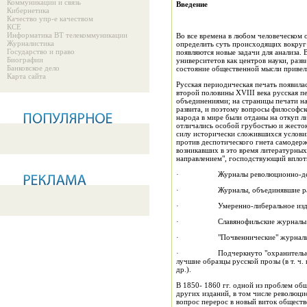
Коммуникации и связь
Введение
Кибернетика
Качество упр-е качеством
КСЕ
Информатика ВТ телекоммуникации
Во все времена в любом человеческом о
Журналистика
определить суть происходящих вокруг 
Государство и право
появляются новые задачи для анализа.
Биографии
университетов как центров науки, разв
Банковское дело
состояние общественной мысли привели
Карта сайта
Русская периодическая печать появила
второй половины XVIII века русская 
объединениями; на страницы печати н
развита, и поэтому вопросы философск
народа в мире были отданы на откуп 
отличались особой грубостью и жесто
силу исторически сложившихся условий
против деспотического гнета самодерж
возникавших в это время литературных
направлением", господствующий вплоть
· Журналы революционно-демократич
· Журналы, объединявшие радикально
· Умеренно-либеральное издание 
· Славянофильские журналы — "Моск
· "Почвеннические" журналы Ф.М.До
· Подчеркнуто "охранительной" тенд
лучшие образцы русской прозы (в т. ч
др.).
В 1850- 1860 гг. одной из проблем об
других изданий, в том числе революци
вопрос перерос в новый виток обществ