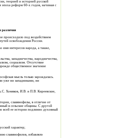
сии, теорией и историей русской
 эпоха реформ 60-х годов, начиная с
и различия
ние происходило под воздействием
 путей освобождения России.
о имя интересов народа, а также,
ьства, западничества, народничества,
ализм, социализм. Отсутствие
прежде общественное значение
ософская мысль только зарождалась.
ли уже ни западниками, ни
С. Хомяков, И.В. и П.В. Киреевские,
тории, славянофилы, в отличие от
енный в сельские общины. С другой
ло всей ее истории подлинно духовный
усский характер;
нию славянофилов, избавляло