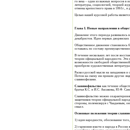
го века – один из важных вопросов в и
литературы, социологией, теорией жур
отмены крепостного права в 1861г., и
Целью нашей курсовой работы является
Глава
I
. Новые направления в общес
Движение этого периода развивалось в
декабристов. Идеи первых дворянских
Общественное движение становилось бо
оставаясь по составу преимущественно
В течение нескольких лет после восст
теории официальной народности. Эти к
возможности свободной общественной 
приобрели художественная литература 
Раскол русской мысли на западников и 
Потом на смену им пришли другие люди
славянофилами.
Славянофильство
как течение обществ
братья К.С. и И.С. Аксаковы, Ю.Ф. Сам
Славянофильство можно охарактеризова
защитников теории официальной народн
стороны, полемизируя с Чаадаевым, он
смысл.
Основные положения теории славяно
1) идея народности, обоснование того
2) гармония власти и народа в России