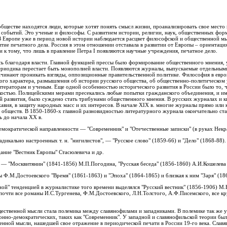
бществе находятся люди, которые хотят понять смысл жизни, проанализировать свое место 
событий. Это ученые и философы. С развитием истории, религии, наук, общественных фор
 В Европе уже в период новой истории наблюдается расцвет философской и общественной м
итие печатного дела. Россия в этом отношении отставала в развитии от Европы – ориентаци
 к тому, что лишь в правление Петра I появляются научные учреждения, печатное дело.
сь благодаря власти. Главной функцией прессы было формирование общественного мнения, у
периодика перестает быть монополией власти. Появляются журналы, выпускаемые отдельны
ачинают проникать взгляды, оппозиционные правительственной политике. Философия в евро
ого характера, размышления об истории русского общества, об общественно-политическом у
литераторам и ученым. Еще одной особенностью исторического развития в России было то,
костью. Полицейскими мерами пресекались любые попытки гражданского объединения, и им
 развития, было суждено стать трибунами общественного мнения. В русских журналах и кн
авия, в защиту народных масс и их интересов. В начале XIX в. многие журналы прямо или
 обществ. В 1850-1860-х главной разновидностью литературного журнала окончательно ста
 до начала XX в.
еской направленности — "Современник" и "Отечественные записки" (в руках Некрас
 настроенных т. н. "нигилистов", — "Русское слово" (1859-66) и "Дело" (1868-88).
"Вестник Европы" Стасюлевича и др.
витянин" (1841-1856) М.П.Погодина, "Русская беседа" (1856-1860) А.И.Кошелева и
стоевского "Время" (1861-1863) и "Эпоха" (1864-1865) и близкая к ним "Заря" (186
енцией в журналистике того времени выделялся "Русский вестник" (1856-1906) М.Н.
. почти все романы И.С.Тургенева, Ф.М.Достоевского, Л.Н.Толстого, А.Ф.Писемского, все к
щественной мысли стала полемика между славянофилами и западниками. В полемике так же 
онно-демократических, таких как "Современник". У западной и славянофильской теории был
енной мысли, нашедшей свое отражение в периодической печати в России 19-го века. Славя