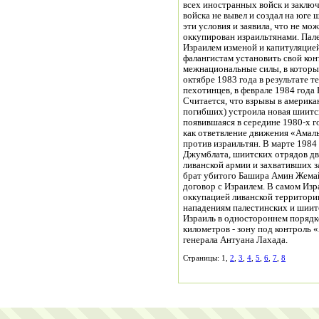
всех иностранных войск и заклю
войска не вывел и создал на юге
эти условия и заявила, что не м
оккупирован израильтянами. Пал
Израилем изменой и капитуляцие
фалангистам установить свой кон
межнациональные силы, в которых
октябре 1983 года в результате 
пехотинцев, в феврале 1984 года 
Считается, что взрывы в америка
погибших) устроила новая шиитс
появившаяся в середине 1980-х 
как ответвление движения «Амал
против израильтян. В марте 1984
Джумблата, шиитских отрядов дв
ливанской армии и захвативших з
брат убитого Башира Амин Жема
договор с Израилем. В самом Изр
оккупацией ливанской территори
нападениям палестинских и шиитс
Израиль в одностороннем порядке 
километров - зону под контроль
генерала Антуана Лахада.
Страницы: 1,
2
,
3
,
4
,
5
,
6
,
7
,
8