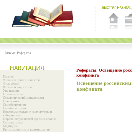
Главная:
Рефераты
Рефераты. Освещение российскими СМИ ливано-израильского
конфликта
Главная
Финансы деньги и налоги
Освещение российским
Философия
Физика и энергетика
конфликта
Управление
Схемотехника
Стратегический менеджмент
Статистика
Соцобеспечение
Семейное право
Программирование компьютеры и
кибернетика
Охрана окружающей среды экология
Основы права
Медицина
Криминалистика и криминология