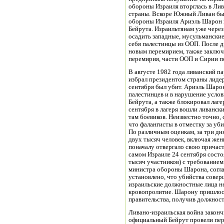
обороны Израиля вторглась в Ли
страны. Вскоре Южный Ливан бы
обороны Израиля Ариэль Шарон 
Бейрута. Израильтянам уже через
осадить западные, мусульманские
себя палестинцы из ООП. После д
новым перемирием, также заклю
перемирия, части ООП и Сирии п
В августе 1982 года ливанский п
избрал президентом страны лидер
сентября был убит. Ариэль Шарон
палестинцев и в нарушение усло
Бейрута, а также блокировал лаг
сентября в лагеря вошли ливанск
там боевиков. Неизвестно точно, 
что фалангисты в отместку за у
По различным оценкам, за три дн
двух тысяч человек, включая жен
поначалу отвергало свою причаст
самом Израиле 24 сентября состо
тысяч участников) с требование
министра обороны Шарона, согла
установлено, что убийства совер
израильские должностные лица н
кровопролитие. Шарону пришлось 
правительства, получив должност
Ливано-израильская война законч
официальный Бейрут провели пер