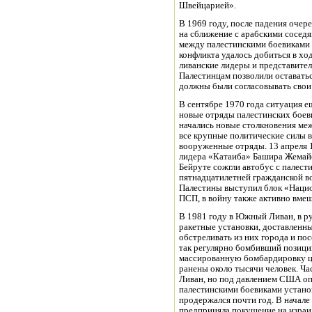
Швейцарией».
В 1969 году, после падения очере
на сближение с арабскими сосед
между палестинскими боевиками 
конфликта удалось добиться в хо
ливанские лидеры и представите
Палестинцам позволили оставатьс
должны были согласовывать свои 
В сентябре 1970 года ситуация е
новые отряды палестинских боеви
начались новые столкновения меж
все крупные политические силы в
вооруженные отряды. 13 апреля 1
лидера «Катаиба» Башира Жемайе
Бейруте сожгли автобус с палест
пятнадцатилетней гражданской в
Палестины выступил блок «Нацио
ПСП, в войну также активно вмеш
В 1981 году в Южный Ливан, в ру
ракетные установки, доставленны
обстреливать из них города и пос
так регулярно бомбивший позици
массированную бомбардировку це
ранены около тысячи человек. Ч
Ливан, но под давлением США оп
палестинскими боевиками устано
продержался почти год. В начале
предприняла покушение на израил