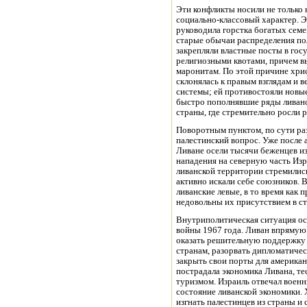
Эти конфликты носили не только 
социально-классовый характер. 
руководила горстка богатых семе
старые обычаи распределения по
закрепляли властные посты в гос
религиозными квотами, причем 
маронитам. По этой причине хри
склонялась к правым взглядам и 
системы; ей противостояли новы
быстро пополнявшие ряды ливанск
страны, где стремительно росли 
Поворотным пунктом, по сути раз
палестинский вопрос. Уже после 
Ливане осели тысячи беженцев из
нападения на северную часть Изр
ливанской территории стремилис
активно искали себе союзников. 
ливанские левые, в то время как 
недовольны их присутствием в ст
Внутриполитическая ситуация ос
войны 1967 года. Ливан впрямую 
оказать решительную поддержку
странам, разорвать дипломатиче
закрыть свои порты для американ
пострадала экономика Ливана, те
туризмом. Израиль отвечал воен
состояние ливанской экономики. 
изгнать палестинцев из страны и