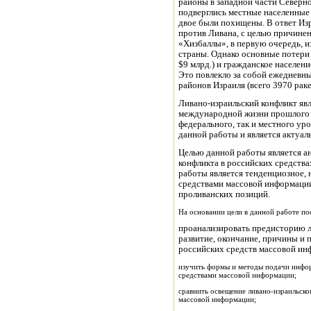
районы в западной части Северн
подверглись местные населенные
двое были похищены. В ответ Из
против Ливана, с целью причине
«Хизбаллы», в первую очередь, 
страны. Однако основные потери
$9 млрд.) и гражданское населени
Это повлекло за собой ежедневн
районов Израиля (всего 3970 раке
Ливано-израильский конфликт яв
международной жизни прошлого г
федерального, так и местного ур
данной работы и является актуал
Целью данной работы является а
конфликта в российских средств
работы является тенденциозное,
средствами массовой информации
проливанских позиций.
На основании цели в данной работе по
проанализировать предисторию ли
развитие, окончание, причины и 
российских средств массовой ин
изучить формы и методы подачи инфор
средствами массовой информации;
сравнить освещение ливано-израильск
массовой информации;