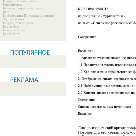
Коммуникации и связь
Кибернетика
Качество упр-е качеством
КУРСОВАЯ РАБОТА
КСЕ
Информатика ВТ телекоммуникации
по дисциплине «Журналистика»
Журналистика
Государство и право
по теме: «
Освещение российскими СМ
Биографии
Банковское дело
Карта сайта
Содержание
Введение4
1. Анализ протекания ливано-израильс
1.1 Предистория ливано-израильского 
1.2 Хроника ливано-израильского конф
2. Отображение ливано-израильского к
2.1 Информационные аспекты ливано-и
2.2 Контент-анализ российских сми по
Заключение
Список использованных источников
Введение
Ливано-израильский кризис продл
Поводом для его начала послужи