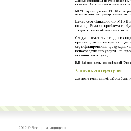
Данный сертификат подтверждает то, 
качества. Это помогает привлечь на св
МГУП, при отсутствии ВНИИ полиграф
оказания помощи предприятию в вопро
Центр сертификации или МГУП м
помощь. Если же проблема требу
то для этого необходимы соотве
Следует отметить, что до сих пор
производственного процесса долж
сертифицировании продукции - и
непосредственно услуги, или пр
оказания таких услуг.
Е.Б. Баблюк, д.т.н., зав. кафедрой "У
Список литературы
Для подготовки данной работы были исп
2012 © Все права защищены