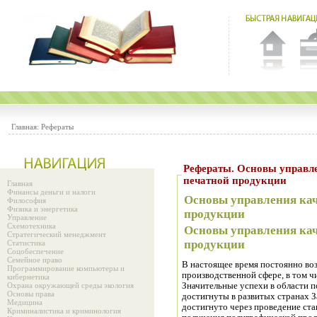
Главная:
Рефераты
Рефераты. Основы управления качеством и сертификация
печатной продукции
Главная
Финансы деньги и налоги
Основы управления кач
Философия
Физика и энергетика
продукции
Управление
Схемотехника
Основы управления кач
Стратегический менеджмент
продукции
Статистика
Соцобеспечение
Семейное право
В настоящее время постоянно воз
Программирование компьютеры и
производственной сфере, в том ч
кибернетика
Охрана окружающей среды экология
Значительные успехи в области 
Основы права
достигнуты в развитых странах 
Медицина
достигнуто через проведение ст
Криминалистика и криминология