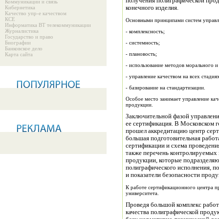
получения полиграфической прод
Коммуникации и связь
Кибернетика
конечного изделия.
Качество упр-е качеством
КСЕ
Основными принципами систем управле
Информатика ВТ телекоммуникации
Журналистика
- комплексность;
Государство и право
Биографии
- системность;
Банковское дело
- плановость;
Карта сайта
- использование методов морального и
- управление качеством на всех стади
- базирование на стандартизации.
Особое место занимает управление кач
продукции.
Заключительной фазой управлени
ее сертификация. В Московском г
прошел аккредитацию центр сер
большая подготовительная работ
сертификации и схема проведени
также перечень контролируемых 
продукции, которые подразделяют
полиграфического исполнения, по
и показатели безопасности проду
К работе сертификационного центра пр
университета.
Проведя большой комплекс рабо
качества полиграфической проду