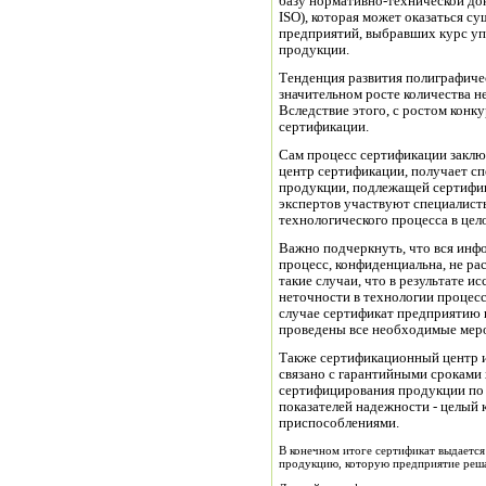
базу нормативно-технической д
ISO), которая может оказаться 
предприятий, выбравших курс уп
продукции.
Тенденция развития полиграфичес
значительном росте количества 
Вследствие этого, с ростом конку
сертификации.
Сам процесс сертификации заклю
центр сертификации, получает сп
продукции, подлежащей сертифиц
экспертов участвуют специалисты
технологического процесса в цел
Важно подчеркнуть, что вся инф
процесс, конфиденциальна, не ра
такие случаи, что в результате 
неточности в технологии процесс
случае сертификат предприятию н
проведены все необходимые меро
Также сертификационный центр и
связано с гарантийными сроками
сертифицирования продукции по
показателей надежности - целый
приспособлениями.
В конечном итоге сертификат выдается 
продукцию, которую предприятие реша