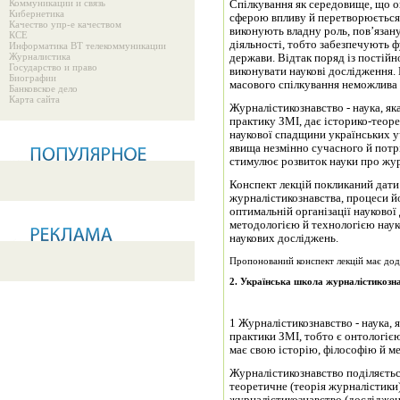
Коммуникации и связь
Спілкування як середовище, що оп
Кибернетика
сферою впливу й перетворюється 
Качество упр-е качеством
виконують владну роль, пов’язану
КСЕ
діяльності, тобто забезпечують 
Информатика ВТ телекоммуникации
Журналистика
держави. Відтак поряд із пості
Государство и право
виконувати наукові дослідження.
Биографии
масового спілкування неможлива 
Банковское дело
Карта сайта
Журналістикознавство - наука, як
практику ЗМІ, дає історико-теоре
наукової спадщини українських у
явища незмінно сучасного й потр
стимулює розвиток науки про жур
Конспект лекцій покликаний дати
журналістикознавства, процеси й
оптимальній організації наукової
методологією й технологією наук
наукових досліджень.
Пропонований конспект лекцій має дода
2
. Українська школа журналістикозна
1 Журналістикознавство - наука, я
практики ЗМІ, тобто є онтологіє
має свою історію, філософію й м
Журналістикознавство поділяється
теоретичне (теорія журналістики