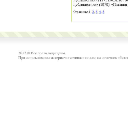
публіцистики» (1975), «Слово то
публицистики» (1979), «Питання 
Страницы: 1,
2
,
3
,
4
,
5
2012 © Все права защищены
При использовании материалов активная
ссылка на источник
обязат