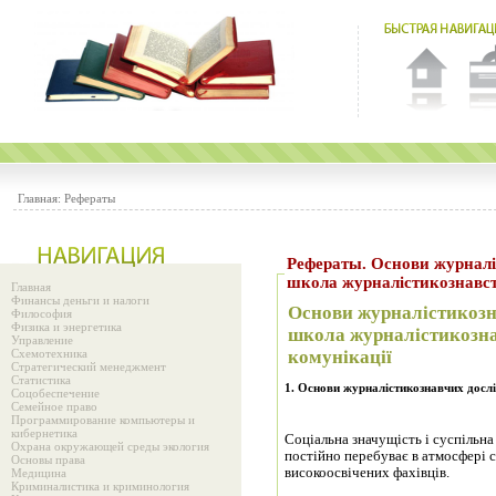
Главная:
Рефераты
Рефераты. Основи журналістикознавчих досліджень. Українська
школа журналістикознавств
Главная
Финансы деньги и налоги
Основи журналістикозн
Философия
Физика и энергетика
школа журналістикознав
Управление
Схемотехника
комунікації
Стратегический менеджмент
Статистика
1.
Основи журналістикознавчих досл
Соцобеспечение
Семейное право
Программирование компьютеры и
кибернетика
Соціальна значущість і суспільна
Охрана окружающей среды экология
постійно перебуває в атмосфері 
Основы права
високоосвічених фахівців.
Медицина
Криминалистика и криминология