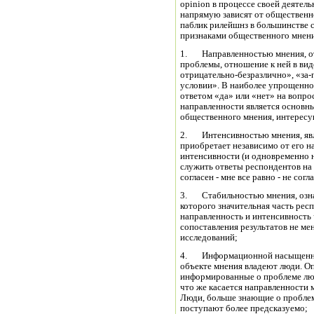
opinion в процессе своей деятель
напрямую зависят от общественно
паблик рилейшнз в большинстве
признаками общественного мнения
1. Направленностью мнения, о
проблемы, отношение к ней в вид
отрицательно-безразлично», «за-п
условии». В наиболее упрощенно
ответом «да» или «нет» на вопро
направленности является основн
общественного мнения, интересу
2. Интенсивностью мнения, явл
приобретает независимо от его 
интенсивности (и одновременно 
служить ответы респондентов на 
согласен - мне все равно - не сог
3. Стабильностью мнения, озна
которого значительная часть рес
направленность и интенсивность 
сопоставления результатов не ме
исследований;
4. Информационной насыщеннос
объекте мнения владеют люди. О
информированные о проблеме люд
что же касается направленности 
Люди, больше знающие о проблем
поступают более предсказуемо;