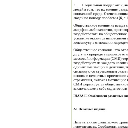
5. Социальной поддержкой, явл
людей в том, что их мнение разд
социальной среде. Степень соци
людей по поводу проблемы [6, с.1
Общественное мнение не всегда с
аморфно, амбивалентно, противор
воздействовать на общественное 
усилия не окажутся напрасными 
консенсусу в отношении определе
Общественное сознание- это отр
другу и к природе в процессе от
массовой информации (СМИ) чере
воздействуют на каждого челове
одинаковые эмоции и действия, 
связанную со стремлением оказат
основы и целостные ориентации а
стремления, включая мотивацию п
СМИ формируется общественное м
заключающее в себе скрытое или 
ГЛАВА
II
. Особенности различных 
2.1 Печатные издания
Напечатанные слова можно храни
перечитывать. Сообщения, предан