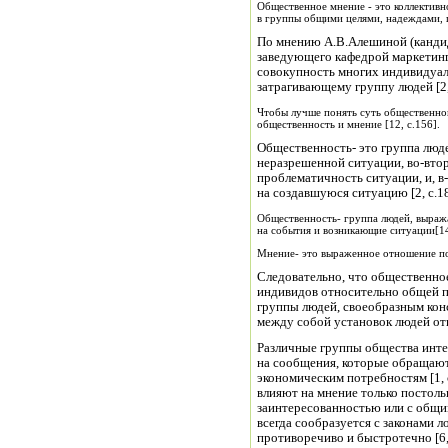
Общественное мнение - это коллектив
в группы общими целями, надеждами, п
По мнению А.В.Алешиной (кандид
заведующего кафедрой маркетинг
совокупность многих индивидуал
затрагивающему группу людей [2, 
Чтобы лучше понять суть общественног
общественность и мнение [12, с.156].
Общественность- это группа люде
неразрешенной ситуации, во-вто
проблематичность ситуации, и, 
на создавшуюся ситуацию [2, с.18
Общественность- группа людей, выраж
на события и возникающие ситуации[14,
Мнение- это выраженное отношение по 
Следовательно, что общественно
индивидов относительно общей п
группы людей, своеобразным ко
между собой установок людей от
Различные группы общества инт
на сообщения, которые обращают
экономическим потребностям [1, 
влияют на мнение только постоль
заинтересованностью или с общи
всегда сообразуется с законами л
противоречиво и быстротечно [6,