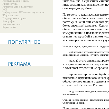
Коммуникации и связь
информацию, а с развитием цивил
Кибернетика
информации как: телевидение, пе
Качество упр-е качеством
стал гораздо удобнее.
КСЕ
Информатика ВТ телекоммуникации
По мере того как массовые комму
Журналистика
обществе все больше осознается
Государство и право
Биографии
поэтому, в наши дни, способы ф
Банковское дело
более значимый характер. Одним
Карта сайта
общественного мнения является 
коммуникации, с целью воздейст
ставим перед собой в данном исс
каждой организации, в целях улу
Исходя из цели, предлагаются следующ
· собрать и систематизировать теор
общественное мнение, изучить каналы
· разработать анкеты направле
коммуникации и непосредственно
Калужском отделении Сбербанка
· проанализировать и обработа
выявление эффективного канала 
общественное мнение о деятельн
отделения Сбербанка России;
· подготовить выводы и рекомендации для организации по результатам проведённого
исследования.
Объект исследования - внутренняя и в
Сбербанка России.
Предметом исследования являютс