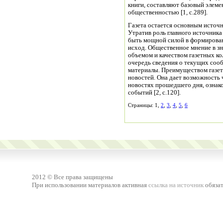
книги, составляют базовый элемен
общественностью [1, с.289].
Газета остается основным источ
Утратив роль главного источника
быть мощной силой в формирован
исход. Общественное мнение в з
объемом и качеством газетных ко
очередь сведения о текущих соо
материалы. Преимуществом газет
новостей. Она дает возможность
новостях прошедшего дня, ознак
событий [2, с.120].
Страницы: 1,
2
,
3
,
4
,
5
,
6
2012 © Все права защищены
При использовании материалов активная
ссылка на источник
обязат