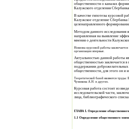
общественности о каналах форми
Калужского отделения Сбербанка
В качестве гипотезы курсовой ра
Калужское отделение Сбербанка 
целенаправленного формировани
Методом данного исследования яв
направленная на выявление эффе
мнения о деятельности Калужско
Новизна курсовой работы заключается 
организации впервые.
Актуальностью данной работы явл
общественностью заключается в п
поддержании доброжелательных
общественности, для этого он и 
Теоретической базой являются труды: Бл
Чумикова А.Н. и других.
Курсовая работа состоит из введе
исследовательской части, заклю
лица, библиографического списка
ГЛАВА
I
. Определение общественног
1.1 Определение общественного мнен