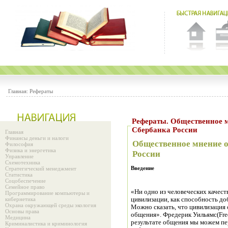
Главная:
Рефераты
Рефераты. Общественное мнение о Калужском отделении
Сбербанка России
Главная
Финансы деньги и налоги
Общественное мнение 
Философия
Физика и энергетика
России
Управление
Схемотехника
Введение
Стратегический менеджмент
Статистика
Соцобеспечение
Семейное право
«Ни одно из человеческих качест
Программирование компьютеры и
кибернетика
цивилизации, как способность до
Охрана окружающей среды экология
Можно сказать, что цивилизация 
Основы права
общения». Фредерик Уильямс(Fred
Медицина
результате общения мы можем пе
Криминалистика и криминология