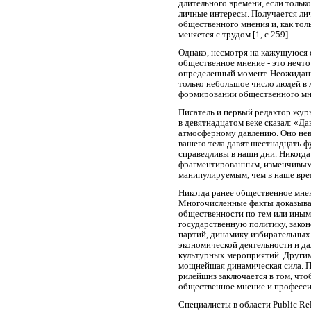
длительного времени, если тольк
личные интересы. Получается ли
общественного мнения и, как тол
меняется с трудом [1, с.259].
Однако, несмотря на кажущуюся 
общественное мнение - это нечто
определенный момент. Неожиданн
только небольшое число людей в
формировании общественного мнен
Писатель и первый редактор журн
в девятнадцатом веке сказал: «Д
атмосферному давлению. Оно не
вашего тела давят шестнадцать ф
справедливы в наши дни. Никогд
фрагментированным, изменчивым
манипулируемым, чем в наше врем
Никогда ранее общественное мнен
Многочисленные факты доказываю
общественности по тем или иным
государственную политику, зако
партий, динамику избирательных
экономической деятельности и д
культурных мероприятий. Другим
мощнейшая динамическая сила. 
рилейшнз заключается в том, что
общественное мнение и профессио
Специалисты в области Public Re