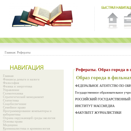
Главная:
Рефераты
Рефераты. Образ го
Главная
Образ города в фильма
Финансы деньги и налоги
Философия
ФЕДЕРАЛЬНОЕ АГЕНТСТВО ПО ОБ
Физика и энергетика
Управление
Государственное образовательное учр
Схемотехника
Стратегический менеджмент
РОССИЙСКИЙ ГОСУДАРСТВЕННЫЙ
Статистика
Соцобеспечение
ИНСТИТУТ МАССМЕДИА
Семейное право
Программирование компьютеры и
ФАКУЛЬТЕТ ЖУРНАЛИСТИКИ
кибернетика
Охрана окружающей среды экология
Основы права
Медицина
Криминалистика и криминология