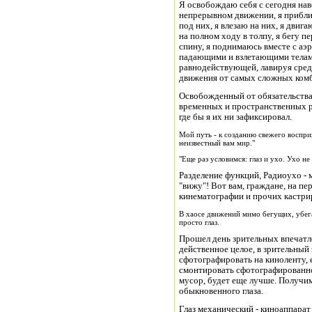
Я освобождаю себя с сегодня нав
непрерывном движении, я прибли
под них, я влезаю на них, я двиг
на полном ходу в толпу, я бегу 
спину, я поднимаюсь вместе с аэр
падающими и взлетающими телами.
равнодействующей, лавируя сред
движения от самых сложных ком
Освобожденный от обязательства
временных и пространственных р
где бы я их ни зафиксировал.
Мой путь - к созданию свежего воспр
неизвестный вам мир."
"Еще раз условимся: глаз и ухо. Ухо не
Разделение функций, Радиоухо - 
"вижу"! Вот вам, граждане, на пе
кинематографии и прочих кастри
В хаосе движений мимо бегущих, убег
просто глаз.
Прошел день зрительных впечатле
действенное целое, в зрительный э
сфотографировать на киноленту, 
смонтировать сфотографированно
мусор, будет еще лучше. Получи
обыкновенного глаза.
Глаз механический - киноаппарат