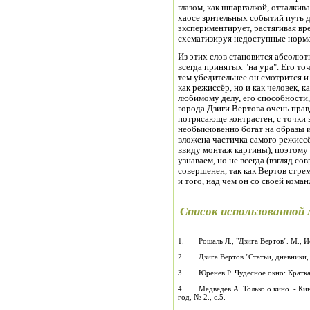
глазом, как шпаргалкой, отталки
хаосе зрительных событий путь д
экспериментирует, растягивая вре
схематизируя недоступные норм
Из этих слов становится абсолютн
всегда принятых "на ура". Его то
тем убедительнее он смотрится и
как режиссёр, но и как человек, 
любимому делу, его способности,
города Дзиги Вертова очень прав
потрясающе контрастен, с точки 
необыкновенно богат на образы и 
вложена частичка самого режисс
ввиду монтаж картины), поэтому
узнаваем, но не всегда (взгляд со
совершенен, так как Вертов стрем
и того, над чем он со своей кома
Список использованной
1. Рошаль Л., "Дзига Вертов". М., Ис
2. Дзига Вертов "Статьи, дневники, з
3. Юренев Р. Чудесное окно: Краткая 
4. Медведев А. Только о кино. - Кино 
год, № 2., с.5.