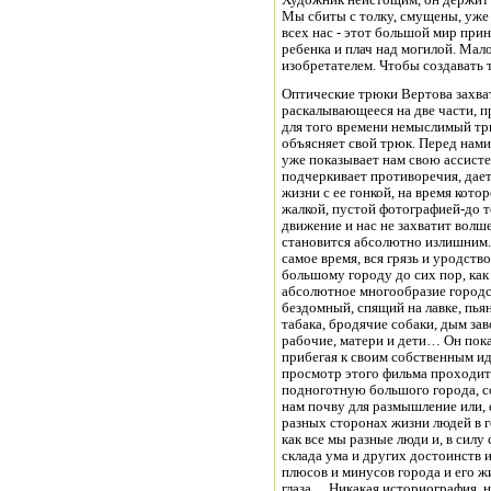
Художник неистощим, он держит н
Мы сбиты с толку, смущены, уже 
всех нас - этот большой мир при
ребенка и плач над могилой. Мал
изобретателем. Чтобы создавать 
Оптические трюки Вертова захва
раскалывающееся на две части, п
для того времени немыслимый трю
объясняет свой трюк. Перед нами
уже показывает нам свою ассисте
подчеркивает противоречия, дает
жизни с ее гонкой, на время кото
жалкой, пустой фотографией-до то
движение и нас не захватит волш
становится абсолютно излишним. 
самое время, вся грязь и уродст
большому городу до сих пор, как
абсолютное многообразие городск
бездомный, спящий на лавке, п
табака, бродячие собаки, дым зав
рабочие, матери и дети… Он пок
прибегая к своим собственным и
просмотр этого фильма проходит
подноготную большого города, с
нам почву для размышление или, е
разных сторонах жизни людей в г
как все мы разные люди и, в силу
склада ума и других достоинств 
плюсов и минусов города и его жи
глаза… Никакая историография, н