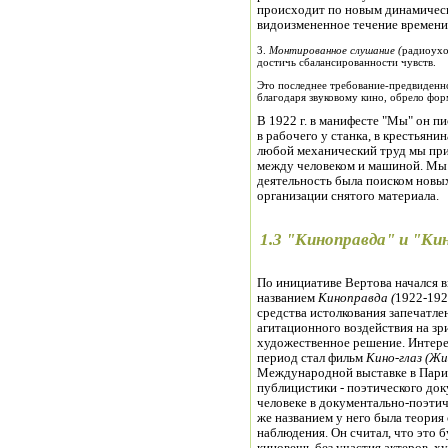
происходит по новым динамически
видоизмененное течение времени
3.
Монтированное слушание (
радиоухо
достичь сбалансированности чувств.
Это последнее требование-предвиденно
благодаря звуковому кино, обрело фор
В 1922 г. в манифесте "Мы" он 
в рабочего у станка, в крестьяни
любой механический труд мы при
между человеком и машиной. Мы в
деятельность была поиском новы
организации снятого материала.
1.3 "Киноправда" и "Ки
По инициативе Вертова начался 
названием
Киноправда (
1922-192
средства истолкования запечатле
агитационного воздействия на зр
художественное решение. Интере
период стал фильм
Кино-глаз (Жи
Международной выставке в Париж
публицистики - поэтического до
человеке в документально-поэти
же названием у него была теория
наблюдения. Он считал, что это 