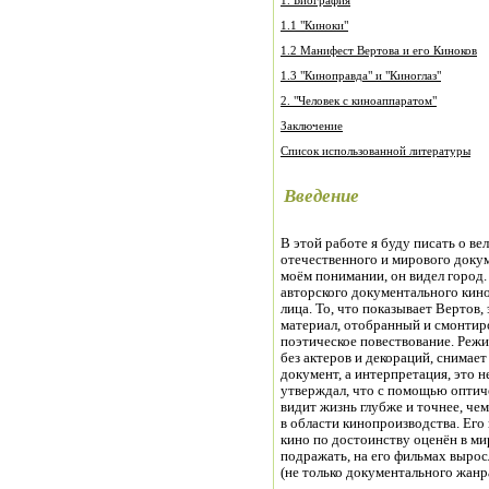
1. Биография
1.1 "Киноки"
1.2 Манифест Вертова и его Киноков
1.3 "Киноправда" и "Киноглаз"
2. "Человек с киноаппаратом"
Заключение
Список использованной литературы
Введение
В этой работе я буду писать о ве
отечественного и мирового докуме
моём понимании, он видел город.
авторского документального кино
лица. То, что показывает Вертов,
материал, отобранный и смонтиро
поэтическое повествование. Режис
без актеров и декораций, снимает
документ, а интерпретация, это не
утверждал, что с помощью оптич
видит жизнь глубже и точнее, че
в области кинопроизводства. Его
кино по достоинству оценён в м
подражать, на его фильмах выро
(не только документального жанра