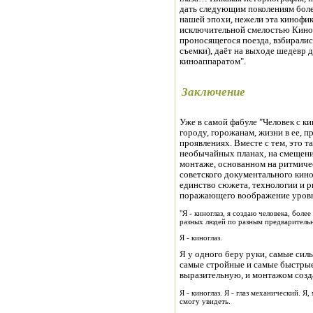
дать следующим поколениям бол
нашей эпохи, нежели эта кинофик
исключительной смелостью Кинок
проносящегося поезда, взбиралис
съемки), даёт на выходе шедевр 
киноаппаратом".
Заключение
Уже в самой фабуле "Человек с к
городу, горожанам, жизни в ее, п
проявлениях. Вместе с тем, это т
необычайных планах, на смещени
монтаже, основанном на ритмиче
советского документального кин
единство сюжета, технологии и р
поражающего воображение уровня
"Я - киноглаз, я создаю человека, бол
разных людей по разным предваритель
Я - киноглаз.
Я у одного беру руки, самые силь
самые стройные и самые быстрые
выразительную, и монтажом созд
Я - киноглаз. Я - глаз механический. Я
смогу увидеть.