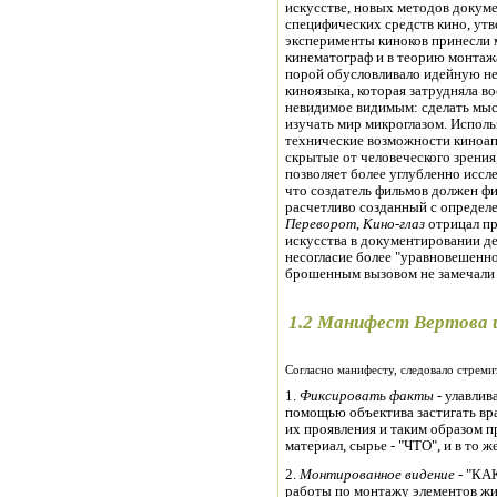
искусстве, новых методов докуме
специфических средств кино, утв
эксперименты киноков принесли 
кинематограф и в теорию монтаж
порой обусловливало идейную не
киноязыка, которая затрудняла в
невидимое видимым: сделать мыс
изучать мир микроглазом. Испол
технические возможности киноап
скрытые от человеческого зрения
позволяет более углубленно иссл
что создатель фильмов должен фи
расчетливо созданный с определе
Переворот
,
Кино-глаз
отрицал пр
искусства в документировании де
несогласие более "уравновешенно
брошенным вызовом не замечали 
1.2 Манифест Вертова и
Согласно манифесту, следовало стреми
1.
Фиксировать факты -
улавлив
помощью объектива застигать вр
их проявления и таким образом п
материал, сырье - "ЧТО", и в то 
2.
Монтированное видение
- "КАК
работы по монтажу элементов жи