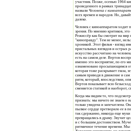
участник. Позже, осенью 1964 ки
проведенного в рамках тринадца
назвали
Человека с киноаппарат
всех времен и народов. Но, давай
далеко.
Человек с киноаппаратом ходит по
зрения. По мнению критиков, эт
Режиссёр как бы смотрит на мир 
"киноправду". Тем не менее, нель
хроникой. Этот фильм - взгляд и
пристальных взглядов и острых 
искусство рассчитано на человек
есть на самом деле. Вертов восп
именно это восприятие, по его м
ознаменовано просыпающимся ото
которая тоже раскрывает глаза, з
самым приводя в движение и сам 
ритм, который, впоследствии, о
Вертов показывает всю безысход
сменяется статикой и наоборот, с
Когда мы видим то, что подсмотр
признать: мы ничего не знаем о 
только увидена и запечатлена. Он
пылкое сердце претворило ее в п
так сдержанно, никогда еще муки 
превращались в драму. Звучит це
и с большим достоинством. Муче
ритмичное течение времени. Мы 