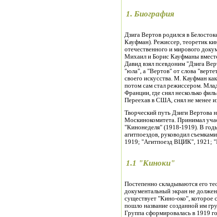
1. Биография
Дзига Вертов родился в Белосток
Кауфман). Режиссер, теоретик ки
отечественного и мирового докум
Михаил и Борис Кауфманы вместе
Давид взял псевдоним "Дзига Верт
"юла", а "Вертов" от слова "верт
своего искусства. М. Кауфман ка
потом сам стал режиссером. Млад
Франции, где снял несколько фил
Переехав в США, снял не менее и
Творческий путь Дзиги Вертова н
Москинокомитета. Принимал учас
"Кинонеделя" (1918-1919). В год
агитпоездов, руководил съемкам
1919; "Агитпоезд ВЦИК", 1921; "
1.1 "Киноки"
Постепенно складываются его те
документальный экран не должен
существует "Кино-око", которое 
пошло название созданной им гр
Группа сформировалась в 1919 г