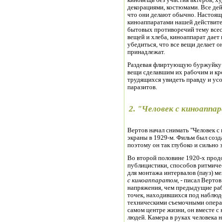
киновещь без участия актеров, ху
декорациями, костюмами. Все де
что они делают обычно. Настояща
киноаппаратами нашей действите
бытовых противоречий тему все
вещей и хлеба, киноаппарат дае
убедиться, что все вещи делает о
принадлежат.
Раздевая флиртующую буржуйку 
вещи сделавшим их рабочим и кр
трудящихся увидеть правду и усо
паразитов.
2. "Человек с киноаппа
Вертов начал снимать "Человек с 
экраны в 1929-м. Фильм был соз
поэтому он так глубоко и сильно 
Во второй половине 1920-х прод
публицистики, способов ритмичес
для монтажа интервалов (пауз) 
с киноаппаратом
, - писал Верто
напряжения, чем предыдущие р
точек, находившихся под наблю
техническими съемочными опер
самом центре жизни, он вместе с
людей. Камера в руках человека н