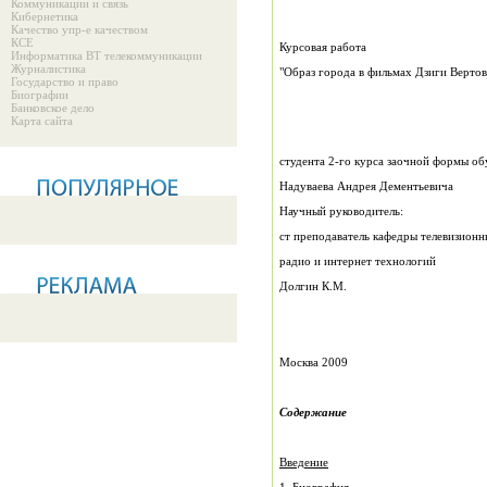
Коммуникации и связь
Кибернетика
Качество упр-е качеством
КСЕ
Курсовая работа
Информатика ВТ телекоммуникации
Журналистика
"Образ города в фильмах Дзиги Вертов
Государство и право
Биографии
Банковское дело
Карта сайта
студента 2-го курса заочной формы о
Надуваева Андрея Дементьевича
Научный руководитель:
ст преподаватель кафедры телевизионн
радио и интернет технологий
Долгин К.М.
Москва 2009
Содержание
Введение