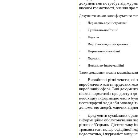
документами потребує від журнал
високої грамотності, знання про т
Документи можна класифікувати за тип
· Державно-адміністративні
· Суспільно-політичні
· Наукові
· Виробничо-адміністративні
· Нормативно-технічні
· Художні
· Довідково-інформаційні
Також документи можна класифікувати 
· Виробничі-різні тексти, які 
виробничого життя трудових коле
виробничій сфері. Такі документи
ніяких нормативів про доступ до
необхідну інформацію часто буває
нестандартні ходи аби заволодіт
допомогою людей, маючих віднош
· Документи суспільних організ
інформаційне обслуговування парт
різних об’єднань. Дістати таку і
трапляється так, що офіційної ін
недостатньо, і журналіст вимуше