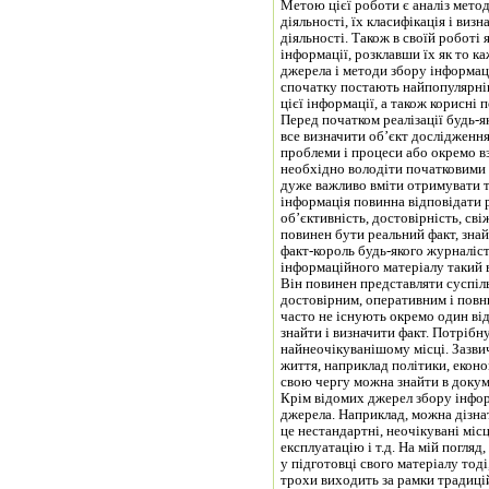
Метою цієї роботи є аналіз метод
діяльності, їх класифікація і визн
діяльності. Також в своїй роботі
інформації, розклавши їх як то к
джерела і методи збору інформаці
спочатку постають найпопулярніш
цієї інформації, а також корисні 
Перед початком реалізації будь-
все визначити об’єкт дослідження
проблеми і процеси або окремо вз
необхідно володіти початковими 
дуже важливо вміти отримувати 
інформація повинна відповідати 
об’єктивність, достовірність, свіж
повинен бути реальний факт, зна
факт-король будь-якого журналіст
інформаційного матеріалу такий в
Він повинен представляти суспіль
достовірним, оперативним і повни
часто не існують окремо один ві
знайти і визначити факт. Потрібн
найнеочікуванішому місці. Зазви
життя, наприклад політики, економ
свою чергу можна знайти в докуме
Крім відомих джерел збору інфор
джерела. Наприклад, можна дізнат
це нестандартні, неочікувані місц
експлуатацію і т.д. На мій погля
у підготовці свого матеріалу тоді
трохи виходить за рамки традиці