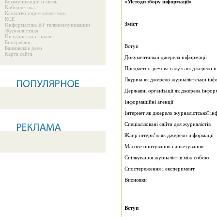
Коммуникации и связь
«Методи збору інформації»
Кибернетика
Качество упр-е качеством
КСЕ
Зміст
Информатика ВТ телекоммуникации
Журналистика
Государство и право
Биографии
Вступ
Банковское дело
Карта сайта
Документальні джерела інформації
Предметно-речова галузь як джерело і
Людина як джерело журналістської інф
Державні організації як джерела інфор
Інформаційні агенції
Інтернет як джерело журналістської ін
Спеціалізовані сайти для журналістів
Жанр інтерв’ю як джерело інформації
Масове опитування і анкетування
Спілкування журналістів між собою
Спостереження і експеримент
Висновки
Вступ