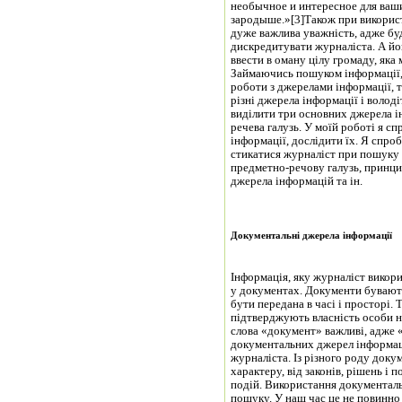
необычное и интересное для ваших
зародыше.»[3]Також при використ
дуже важлива уважність, адже бу
дискредитувати журналіста. А й
ввести в оману цілу громаду, яка
Займаючись пошуком інформації,
роботи з джерелами інформації, 
різні джерела інформації і волод
виділити три основних джерела і
речева галузь. У моїй роботі я 
інформації, дослідити їх. Я спро
стикатися журналіст при пошуку 
предметно-речову галузь, принци
джерела інформацій та ін.
Документальні джерела інформації
Інформація, яку журналіст викори
у документах. Документи бувають
бути передана в часі і просторі.
підтверджують власність особи н
слова «документ» важливі, адже 
документальних джерел інформаці
журналіста. Із різного роду док
характеру, від законів, рішень і 
подій. Використання документаль
пошуку. У наш час це не повинно