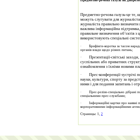
Предметно-речова галузь як джерело
Предметно-речова галузь-це те, що
можуть слугувати для журналіста
журналіста правильно визначити 
важлива інформаційна підтримка,
правильне визначення об’єктів з 
використовують спеціальні систем
· Брифінги-коротка за часом нарада 
органів влади щодо різних питань;
· Презентації-світські заходи, п
суспільних або приватних структу
ознайомлення з їхніми новими пла
· Прес-конференції-зустрічі пол
науки, культури, спорту за предст
ними і для подання запитань і от
· Прес-релізи-спеціально дібрані пов
спеціальними прес-службами;
· Інформаційні картки про наявні под
корпоративними інформаційними агенц
Страницы: 1,
2