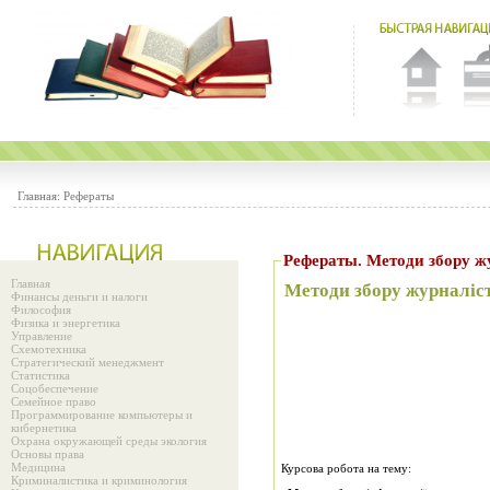
Главная:
Рефераты
Рефераты. Методи зб
Главная
Методи збору журналіст
Финансы деньги и налоги
Философия
Физика и энергетика
Управление
Схемотехника
Стратегический менеджмент
Статистика
Соцобеспечение
Семейное право
Программирование компьютеры и
кибернетика
Охрана окружающей среды экология
Основы права
Медицина
Курсова робота на тему:
Криминалистика и криминология