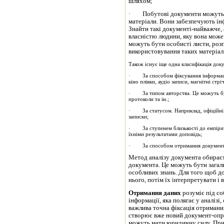
шляхом;
· Побутові документи можуть вмі
матеріали. Вони забезпечують ін
Знайти такі документі-найважче,
власністю людини, яку вона може
можуть бути особисті листи, розп
використовування таких матеріалі
Також існує іще одна класифікація доку
· За способом фіксування інформації.
кіно плівки, аудіо записи, магнітні стрі
· За типом авторства. Це можуть бут
протоколи та ін.;
· За статусом. Наприклад, офіційні і
записки;
· За ступенем близькості до емпіричн
їхніми результатами доповідь;
· За способом отримання документ
Метод аналізу документа обираєть
документа. Це можуть бути загаль
особливих знань. Для того щоб д
нього, потім їх інтерпретувати і в
Отримання даних
розуміє під с
інформації, яка полягає у аналізі
важлива точна фіксація отримани
створює вже новий документ-опра
можуть мати юридичну силу. При 