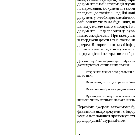
документальної інформації журн
повідомлення. Документи, з яки
правдиві, достовірні, надійні да
документу, необхідно спеціальним
собі велику увагу до будь-яких, 
вигляду, метою якого є пошук і в
документа. Іноді зробити це бува
інших спеціалістів. При цьому в
затверджені факти і такі факти, я
джерел. Використання такої інфо
робиться для того, аби журналіст
інформацією і не втратив своєї р
Для того щоб перевірити достовірність
дотримуватись спеціальних правил:
· Розрізняти між собою реальний опис
щодо них;
· Визначати, якими джерелами інфор
· Виявляти наміри автора документа
· Враховувати, якщо це можливо, атмо
якимось чином впливати на його якість
Перевірка джерела також може бу
фактами, а якщо документ є інф
журналіст повинен проконсультува
досліджуваній журналістом.