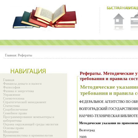
Главная:
Рефераты
Рефераты. Методические указания по применению ГОСТа 7.1-2003 на библиографическое описание: общие
требования и правила сос
Главная
Финансы деньги и налоги
Методические указания
Философия
Физика и энергетика
требования и правила 
Управление
Схемотехника
ФЕДЕРАЛЬНОЕ АГЕНТСТВО ПО ОБ
Стратегический менеджмент
Статистика
ВОЛГОГРАДСКИЙ ГОСУДАРСТВЕН
Соцобеспечение
Семейное право
НАУЧНО-ТЕХНИЧЕСКАЯ БИБЛИОТ
Программирование компьютеры и
кибернетика
Методические указания по применени
Охрана окружающей среды экология
Основы права
Волгоград
Медицина
Криминалистика и криминология
2009