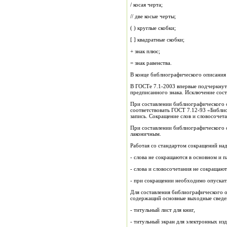
/ косая черта;
// две косые черты;
( ) круглые скобки;
[ ] квадратные скобки;
+ знак плюс;
= знак равенства.
В конце библиографического описания 
В ГОСТе 7.1-2003 впервые подчеркнут
предписанного знака. Исключение соста
При составлении библиографического 
соответствовать ГОСТ 7.12-93 «Библио
запись. Сокращение слов и словосочет
При составлении библиографического 
лаконичным.
Работая со стандартом сокращений на
- слова не сокращаются в основном и п
- слова и словосочетания не сокращаю
- при сокращении необходимо опускать
Для составления библиографического 
содержащий основные выходные сведе
- титульный лист для книг,
- титульный экран для электронных из