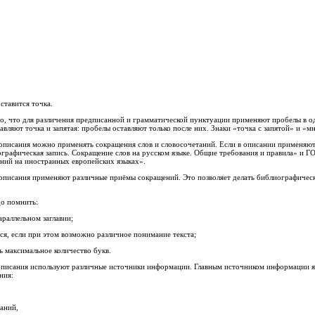
ставится точка.
о, что для различения предписанной и грамматической пунктуации применяют пробелы в од
вляют точка и запятая: пробелы оставляют только после них. Знаки «точка с запятой» и «
описания можно применять сокращения слов и словосочетаний. Если в описании применяю
графическая запись. Сокращение слов на русском языке. Общие требования и правила» и 
аний на иностранных европейских языках».
описания применяют различные приёмы сокращений. Это позволяет делать библиографичес
до помнить:
араллельном заглавии;
тся, если при этом возможно различное понимание текста;
 максимальное количество букв.
описания используют различные источники информации. Главным источником информации яв
ния:
даний,