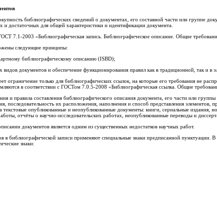
ментов
окупность библиографических сведений о документах, его составной части или группе док
 и достаточных для общей характеристики и идентификации документа.
 ГОСТ 7.1-2003 «Библиографическая запись. Библиографическое описание. Общие требовани
ложены следующие принципы:
дартному библиографическому описанию (ISBD);
ех видов документов и обеспечение функционирования правил как в традиционной, так и в э
т ограничение только для библиографических ссылок, на которые его требования не расп
ляются в соответствии с ГОСТом 7.0.5-2008 «Библиографическая ссылка. Общие требовани
ния и правила составления библиографического описания документа, его части или группы
ия, последовательность их расположения, наполнения и способ представления элементов, 
 текстовые опубликованные и неопубликованные документы: книги, сериальные издания, н
боты, отчёты о научно-исследовательских работах, неопубликованные переводы и диссерта
писании документов является одним из существенных недостатков научных работ.
тов в библиографической записи применяют специальные знаки предписанной пунктуации. В
ические знаки: