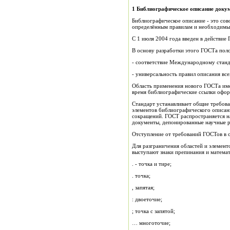
1 Библиографическое описание доку
Библиографическое описание - это сов
определённым правилам и необходимых
С 1 июля 2004 года введен в действие
В основу разработки этого ГОСТа по
- соответствие Международному стан
- универсальность правил описания вс
Область применения нового ГОСТа имее
время библиографические ссылки оформ
Стандарт устанавливает общие требова
элементов библиографического описан
сокращений. ГОСТ распространяется на
документы, депонированные научные ра
Отступление от требований ГОСТов в о
Для разграничения областей и элемен
выступают знаки препинания и математ
. - точка и тире;
. точка;
, запятая;
: двоеточие;
; точка с запятой;
… многоточие;