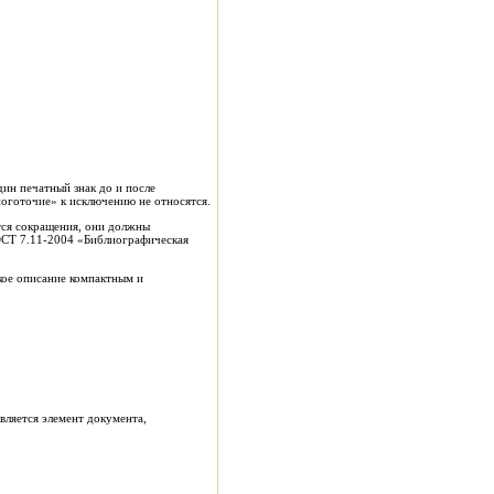
ин печатный знак до и после
многоточие» к исключению не относятся.
тся сокращения, они должны
ГОСТ 7.11-2004 «Библиографическая
кое описание компактным и
ляется элемент документа,