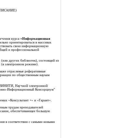
ПИСАНИЕ)
печения курса
«Информационная
ельно ориентироваться в массивах
нствовать свою информационную
общей и профессиональной
 (или других библиотек), состоящий из
й (в электронном режиме).
акже отраслевые реферативные
ормации по общественным наукам
Д ВИНИТИ, Научной электронной
тронно-Информационный Консорциум"
емах «Консультант +» и «Гарант».
учным трудам преподавателей
исание, обеспечивающее большую
ния в соответствии с самыми новыми