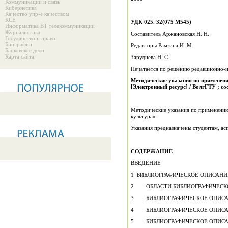
Коммуникации и связь
Кибернетика
Качество упр-е качеством
КСЕ
УДК 025. 32(075 М545)
Информатика ВТ телекоммуникации
Журналистика
Составитель Аржановская Н. Н.
Государство и право
Биографии
Редакторы Рамзина И. М.
Банковское дело
Карта сайта
Заруднева Н. С.
Печатается по решению редакционно-из
Методические указания по применен
[Электронный ресурс] / ВолгГТУ ; сос
Методические указания по применению
культура».
Указания предназначены студентам, ас
СОДЕРЖАНИЕ
ВВЕДЕНИЕ
1 БИБЛИОГРАФИЧЕСКОЕ ОПИСАН
2 ОБЛАСТИ БИБЛИОГРАФИЧЕСК
3 БИБЛИОГРАФИЧЕСКОЕ ОПИСА
4 БИБЛИОГРАФИЧЕСКОЕ ОПИСА
5 БИБЛИОГРАФИЧЕСКОЕ ОПИСА