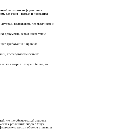
санный источник информации в
м, для газет - первая и последняя
б авторах, редакторах, переводчиках и
за документа, в том числе такие
бщие требования и правила
ний, последовательность их
сли же авторов четыре и более, то
й, т.е. не обязательный элемент,
ументах различных видов. Общее
и физическую форму объекта описания