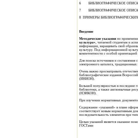
6 БИБЛИОГРАФИЧЕСКОЕ ОПИСАН
7 БИБЛИОГРАФИЧЕСКОЕ ОПИСАН
8 ПРИМЕРЫ БИБЛИОГРАФИЧЕСКИХ
Введение
Методические указания
по применени
культура»
, читаемой студентам и асп
информации, наращивать свой образов
культуру. Под информационной культу
компетентности с особой ориентацией 
Для поиска источников и составления 
электронного каталога, традиционных 
Очень важно просматривать отечестве
библиографические издания Всеросси
(ИНИОН).
Большой популярностью в последние г
библиотеки, а также англоязычные ре
(НЭИКОН).
При изучении нормативных документов
Содержание «указаний» в плане оформ
соответствует новым нормативным док
последовательность элементов при тип
Целью указаний является оказание пом
ГОСТами