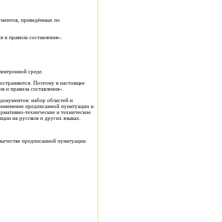
ументов, приведённых по
я и правила составления».
лектронной среде.
ространяются. Поэтому в настоящее
я и правила составления».
 документов: набор областей и
применение предписанной пунктуации и
ормативно-технические и технические
ции на русском и других языках.
 качестве предписанной пунктуации