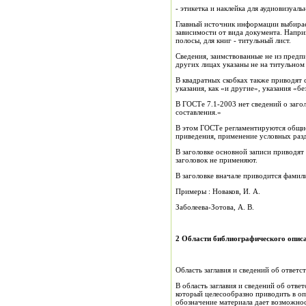
- этикетка и наклейка для аудиовизуаль
Главный источник информации выбирает
зависимости от вида документа. Наприм
полосы, для книг - титульный лист.
Сведения, заимствованные не из предпи
других лицах указаны не на титульном 
В квадратных скобках также приводят 
указания, как «и другие», указания «без
В ГОСТе 7.1-2003 нет сведений о заго
составления.»
В этом ГОСТе регламентируются общие 
приведения, применение условных разд
В заголовке основной записи приводят 
заголовок не применяют.
В заголовке вначале приводится фамили
Примеры : Новаков, И. А.
Заболеева-Зотова, А. В.
2 Области библиографического опис
Область заглавия и сведений об ответс
В область заглавия и сведений об отве
который целесообразно приводить в о
обозначение материала дает возможнос