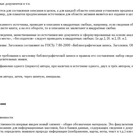
ных документов и т.п.
ся для составления описания в целом, а для каждой области описания установлен предпи
ер, для плакатов предписанным источником для области заглавия является все издание в цело
санного источника, приводят в описании в квадратных скобках, например, если сведения о
листе книги, а на его обороте, то в описании их заключают в квадратные скобки.
сведения, заимствованные из источников вне документа и сформулированные на основе анали
 места», «без издателя» следует приводить в квадратных скобках: [и др.], [б. м.], [б. и.].
ловке. Заголовок составляют по ГОСТу 7.80-2000 «Библиографическая запись. Заголовок. О
требования к заголовку библиографической записи и правила его составления: набор сведе
елительных знаков.
фамилию одного (первого) автора, при наличии в источнике одного, двух и трёх авторов, е
я автора, затем, через запятую, инициалы.
ания
твенности
тственности впервые введен новый элемент - общее обозначение материала. Это факультативны
писаниях для информационных массивов, баз и банков данных, содержащих сведения о док
ть определить знаковую природу информации (изображение, карты, ноты, текст и т.д.) ил