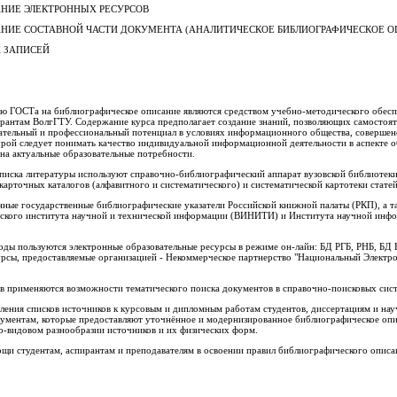
ИЕ ЭЛЕКТРОННЫХ РЕСУРСОВ
ИЕ СОСТАВНОЙ ЧАСТИ ДОКУМЕНТА (АНАЛИТИЧЕСКОЕ БИБЛИОГРАФИЧЕСКОЕ О
 ЗАПИСЕЙ
ю ГОСТа на библиографическое описание являются средством учебно-методического обес
ирантам ВолгГТУ. Содержание курса предполагает создание знаний, позволяющих самостоят
ательный и профессиональный потенциал в условиях информационного общества, соверше
рой следует понимать качество индивидуальной информационной деятельности в аспекте 
на актуальные образовательные потребности.
списка литературы используют справочно-библиографический аппарат вузовской библиотеки
карточных каталогов (алфавитного и систематического) и систематической картотеки стате
нные государственные библиографические указатели Российской книжной палаты (РКП), а т
йского института научной и технической информации (ВИНИТИ) и Института научной инф
оды пользуются электронные образовательные ресурсы в режиме он-лайн: БД РГБ, РНБ, Б
сурсы, предоставляемые организацией - Некоммерческое партнерство "Национальный Элек
 применяются возможности тематического поиска документов в справочно-поисковых сист
ления списков источников к курсовым и дипломным работам студентов, диссертациям и на
ументам, которые предоставляют уточнённое и модернизированное библиографическое оп
о-видовом разнообразии источников и их физических форм.
ощи студентам, аспирантам и преподавателям в освоении правил библиографического описа