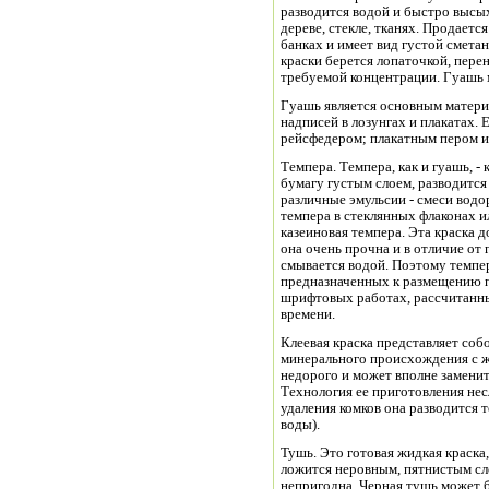
разводится водой и быстро высых
дереве, стекле, тканях. Продаетс
банках и имеет вид густой смета
краски берется лопаточкой, перен
требуемой концентрации. Гуашь 
Гуашь является основным матер
надписей в лозунгах и плакатах.
рейсфедером; плакатным пером и
Темпера. Темпера, как и гуашь, -
бумагу густым слоем, разводитс
различные эмульсии - смеси водо
темпера в стеклянных флаконах и
казеиновая темпера. Эта краска до
она очень прочна и в отличие от 
смывается водой. Поэтому темпе
предназначенных к размещению п
шрифтовых работах, рассчитанны
времени.
Клеевая краска представляет соб
минерального происхождения с ж
недорого и может вполне заменит
Технология ее приготовления нес
удаления комков она разводится т
воды).
Тушь. Это готовая жидкая краска,
ложится неровным, пятнистым сл
непригодна. Черная тушь может 