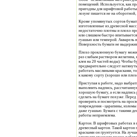
помещений. Используется, как пр
пригодны для шрифтовой работы
лозунг пишется не на оборотной,
Кроме упомянутых сортов бумаги
изготовленные из древесной массы
недостаточно плотны и плохо про
или слишком быстро впитывается
гуашью или темперой. Акварель н
Поверхность бумаги не выдержив
Плохо проклеенную бумагу можно
раз слабым раствором желатина, 
клея на 20 частей воды). Чтобы б
предварительно следует натянуть
работать масляными красками, тог
к какому сорту (хорошо или плох
Приступая к работе, надо выбрат
выполнить надпись, рассчитанную
хорошую бумагу, а если надпись 
сделать на бумаге похуже. Пере
проверить и посмотреть на прос
повреждения - царапины, изломы 
даже гуашью. Бумага с такими де
работы неприемлема.
Картон. В шрифтовых работах в 
древесный картон. Такой картон 
красками он грунтуется. На луч