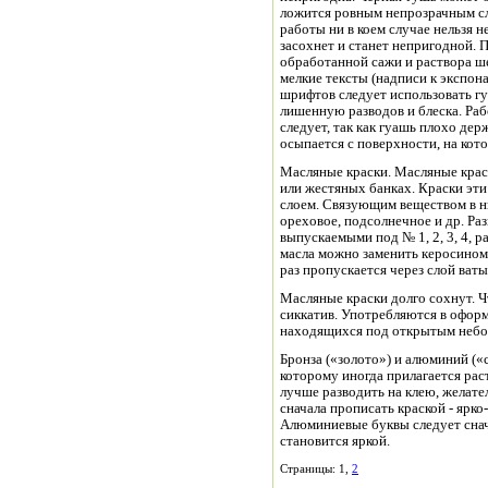
ложится ровным непрозрачным сл
работы ни в коем случае нельзя 
засохнет и станет непригодной. 
обработанной сажи и раствора ш
мелкие тексты (надписи к экспон
шрифтов следует использовать г
лишенную разводов и блеска. Ра
следует, так как гуашь плохо де
осыпается с поверхности, на кот
Масляные краски. Масляные крас
или жестяных банках. Краски эти
слоем. Связующим веществом в ни
ореховое, подсолнечное и др. Ра
выпускаемыми под № 1, 2, 3, 4, 
масла можно заменить керосином
раз пропускается через слой ваты
Масляные краски долго сохнут. 
сиккатив. Употребляются в оформ
находящихся под открытым небо
Бронза («золото») и алюминий («
которому иногда прилагается рас
лучше разводить на клею, желате
сначала прописать краской - ярко
Алюминиевые буквы следует снача
становится яркой.
Страницы: 1,
2