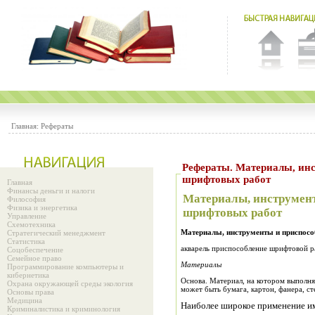
Главная:
Рефераты
Рефераты. Материалы, инструменты и приспособления для
шрифтовых работ
Главная
Финансы деньги и налоги
Материалы, инструмент
Философия
Физика и энергетика
шрифтовых работ
Управление
Схемотехника
Материалы, инструменты и приспос
Стратегический менеджмент
Статистика
акварель приспособление шрифтовой р
Соцобеспечение
Семейное право
Материалы
Программирование компьютеры и
кибернетика
Основа. Материал, на котором выполня
Охрана окружающей среды экология
может быть бумага, картон, фанера, ст
Основы права
Медицина
Наиболее широкое применение им
Криминалистика и криминология