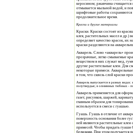
керосином; ржавчина счищается 
отмывается мыльной водой, и по
шрифтовые работы сохраняются 
продолжительное время.
Краски и другие материалы
Краски. Краски состоят из крася
клея, растительных масел и др.)
определяет качество красок, их н
краски разделяются на акварельн
Акварель. Слово «акварель» проис
прозрачные, легко смываемые кр
веществом в них служат мед, гу
другие растительные клеи. Для с
некоторые примеси. Акварельные
в том, что сквозь слой краски пр
Акварель выпускается в разных видах: 
полутвердые; в оловянных тюбиках - п
Акварель применяется для оформ
газет, рисунков, шаржей, карика
главным образом для тонирования
используется в смеси с гуашью.
Гуашь. Гуашь в отличие от аквар
поверхность основания более гу
ней являются растительные клеи 
примесей. Чтобы придать гуаши б
белилами. При этом получается р