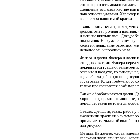
клеевыми красками можно работа
его поверхность можно сделать ш
флейцем, а торговой кистью или 
поверхности ударами. Характер п
количества наносимой краски.
Ткань. Ткань - кумач, холст, меш
должна быть прочная и плотная, 
и меньше впитывалась. Для удобст
подрамник. На кумаче пишут гуаш
холсте и мешковине работают ма
использован и порошок мела.
Фанера и доски. Фанера и доски 
стендов и витрин. Фанера перед 
покрывается гуашью, темперой ил
открытом воздухе, то фанеру над
горячей олифой, хорошо просуши
грунтовать. Когда требуется сох
только проклеивается слабым рас
Так же обрабатываются доски. Д
хорошо выдержанные липовые, о
пород деревьев не годятся, особе
Стекло. Для шрифтовых работ уп
масляными красками или темперо
промывается мыльной водой и про
или рисунки.
Металл. На железе, жести, алюм
красками после грунтовки. Пове