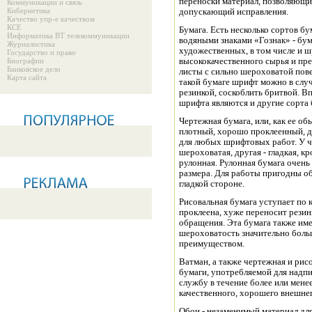
переноски материал, позволяющий
Коммуникации и связь
Кибернетика
допускающий исправления.
Качество упр-е качеством
КСЕ
Бумага. Есть несколько сортов б
Информатика ВТ телекоммуникации
водяными знаками «Гознак» - бу
Журналистика
художественных, в том числе и ш
Государство и право
Биографии
высококачественного сырья и пре
Банковское дело
листы с сильно шероховатой пов
Карта сайта
такой бумаге шрифт можно в слу
резинкой, соскоблить бритвой. 
шрифта являются и другие сорта 
Чертежная бумага, или, как ее о
плотный, хорошо проклеенный, д
для любых шрифтовых работ. У ч
шероховатая, другая - гладкая, к
рулонная. Рулонная бумага очен
размера. Для работы пригодны о
гладкой стороне.
Рисовальная бумага уступает по 
проклеена, хуже переносит резин
обращения. Эта бумага также им
шероховатость значительно больш
преимуществом.
Ватман, а также чертежная и рис
бумаги, употребляемой для надпис
службу в течение более или мен
качественного, хорошего внешнег
Обои - незаменимый материал дл