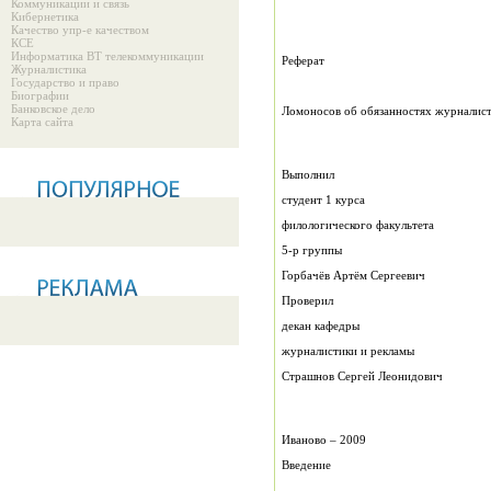
Коммуникации и связь
Кибернетика
Качество упр-е качеством
КСЕ
Информатика ВТ телекоммуникации
Реферат
Журналистика
Государство и право
Биографии
Банковское дело
Ломоносов об обязанностях журналис
Карта сайта
Выполнил
студент 1 курса
филологического факультета
5-р группы
Горбачёв Артём Сергеевич
Проверил
декан кафедры
журналистики и рекламы
Страшнов Сергей Леонидович
Иваново – 2009
Введение