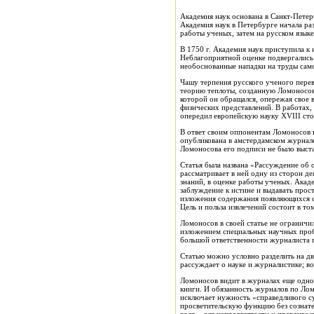
Академия наук основана в Санкт-Петер
Академия наук в Петербурге начала раз
работы ученых, затем на русском язык
В 1750 г. Академия наук приступила к
Неблагоприятной оценке подвергались 
необоснованные нападки на труды сам
Чашу терпения русского ученого перев
теорию теплоты, созданную Ломоносовы
которой он обращался, опережая свое 
физических представлений. В работах
опередил европейскую науку XVIII сто
В ответ своим оппонентам Ломоносов 
опубликована в амстердамском журнале «
Ломоносова его подписи не было выст
Статья была названа «Рассуждение об
рассматривает в ней одну из сторон д
знаний, в оценке работы ученых. Акад
заблуждение к истине и выдавать прост
изложения содержания появляющихся с
Цель и польза извлечений состоит в то
Ломоносов в своей статье не ограничи
изложением специальных научных пробл
большой ответственности журналиста 
Статью можно условно разделить на дв
рассуждает о науке и журналистике; в
Ломоносов видит в журналах еще одно 
книги. И обязанность журналов по Лом
исключает нужность «справедливого с
просветительскую функцию без сознате