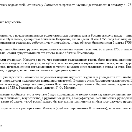
ских ведомостей» отнимала у Ломоносова время от научной деятельности и поэтому в 1751
кие ведомости»
ещение, в начале пятидесятых годов стремился организовать в России высшую школу - унив
фом Шуваловым, фаворитом Елизаветы Петровны, своей идеей. В мае 1755 года был открыт
ривилегии содержать собственную типографию, и указ об этом был подписан 5 марта 1756 
при нем обогатило русскую периодическую печать новым изданием: 26 апреля 1756 г. выше
ьно, своим существованием эта газета также обязана Ломоносову.
восьми страницах. Несмотря на то, что основным содержанием газеты были иностранные изве
овских ведомостях» регулярно публиковались сведения о торжественных актах, новых курсах
нтов, печатала списки награжденных за успехи в науках и переводимых с курса на курс. Кр
е, подрядах, новых книгах, велась придворная хроника.
и университета Ломоносов задумывает издание научного журнала и убеждает в этой необ
» продолжали пользоваться вниманием читателей. В связи с этим Ломоносов ставит перед
ел почти год, прежде чем инициатива Ломоносова осуществилась. Первый номер журнала «
варе 1755 г. Редактором был назначен Г. Ф. Миллер.
дакция сообщала, что в журнале будут помещаться не только чисто научные сочинения, но 
у в экономии, в купечестве, в рудокопных делах, в мануфактурах, механических рукоделиях
таким образом, «чтоб всякий какого бы кто звания или понятия ни был, мог разуметь пред
ходившегося в распоряжении Миллера (идейного противника Ломоносова), показали, что в 
та