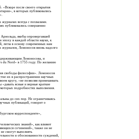
5. «Вскоре после своего открытия
ентарии», в которых публиковались
».
х журналах всегда с похвалами.
ниях публиковались совершенно
о Арнольда, якобы опровергавшей
 эпоху в каждой области науки, к
й, легла в основу современных нам
х журналов, Ломоносов вновь надолго
оддерживающим Ломоносова, и
Pays du Nord» в 1755 году. По желанию
ния свободы философии». Ломоносов
астие их в распространении научных
своем кругу, «не позволяя примешивать
ы «давать ясные и верные краткие
некоторых подробностях выполнения.
уальны до сих пор. Не ограничиваясь
научных публикаций, говорит о
мбургском корреспонденте»,
человеческих знаний», как влияют
ляющихся сочинений», также он не
 не смогут выполнять
ательности и обоснованности суждений,