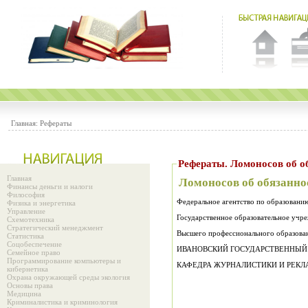
Главная:
Рефераты
Рефераты. Ломоносо
Главная
Ломоносов об обязанно
Финансы деньги и налоги
Философия
Федеральное агентство по образовани
Физика и энергетика
Управление
Государственное образовательное учр
Схемотехника
Стратегический менеджмент
Высшего профессионального образова
Статистика
Соцобеспечение
ИВАНОВСКИЙ ГОСУДАРСТВЕННЫЙ
Семейное право
Программирование компьютеры и
КАФЕДРА ЖУРНАЛИСТИКИ И РЕК
кибернетика
Охрана окружающей среды экология
Основы права
Медицина
Криминалистика и криминология