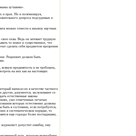
знаны лучшими».
х и прах. Но и полемизируя,
новательного допроса подсудимых и
кта можно отнести к анализу научных
 свои силы. Ведь он затевает трудную
вать то новое и существенное, что
ачит сделать себя предметом презрения
ение. Рецензент должен быть
ми.
 всякую предвзятость и не требовать,
мотреть на них как на настоящих
который написал их в качестве частного
и другие, разумеется, заслуживают со
дать естественные законы
нениях, уже отмеченных печатью
ознания которых естественно должны
ы быть в состоянии, если потребуется,
 них в систематическом порядке, то
вятся еще гораздо более постыдными,
и журналист допустит ошибку, ему
динственный путь, которым величайшие