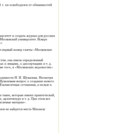
 г. он освободился от обязанностей
ерситет и создать журнал для русских
 Московский университет. Вскоре
г.
л первый номер газеты «Московские
стия, она имела определенный
 и лекциях, о диссертациях и т. д.
оме того, в «Московских ведомостях»
ходимости И. И. Шувалова. Несмотря
 Шуваловым вопрос о создании нового
Ежемесячные сочинения, к пользе и
и такие, которые имеют практический,
, архитектуре и т. д. При этом все
лагаемые материи».
нем не найдется места Михаилу