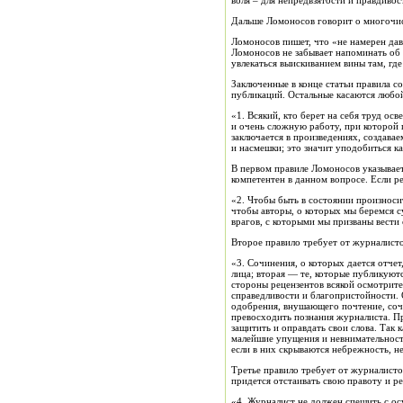
воля – для непредвзятости и правдивос
Дальше Ломоносов говорит о многочис
Ломоносов пишет, что «не намерен дав
Ломоносов не забывает напоминать об
увлекаться выискиванием вины там, где
Заключенные в конце статьи правила 
публикаций. Остальные касаются любой
«1. Всякий, кто берет на себя труд ос
и очень сложную работу, при которой 
заключается в произведениях, создава
и насмешки; это значит уподобиться к
В первом правиле Ломоносов указывает 
компетентен в данном вопросе. Если р
«2. Чтобы быть в состоянии произноси
чтобы авторы, о которых мы беремся с
врагов, с которыми мы призваны вести
Второе правило требует от журналист
«3. Сочинения, о которых дается отчет
лица; вторая — те, которые публикуют
стороны рецензентов всякой осмотрите
справедливости и благопристойности. 
одобрения, внушающего почтение, соч
превосходить познания журналиста. Пре
защитить и оправдать свои слова. Так 
малейшие упущения и невнимательност
если в них скрываются небрежность, н
Третье правило требует от журналисто
придется отстаивать свою правоту и р
«4. Журналист не должен спешить с о