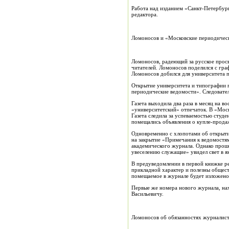
Работа над изданием «Санкт-Петербург
редактора.
Ломоносов и «Московские периодичес
Ломоносов, радеющий за русское просв
читателей. Ломоносов поделился с гра
Ломоносов добился для университета п
Открытие университета и типографии 
периодические ведомости». Следовател
Газета выходила два раза в месяц на 
«университетский» отпечаток. В «Моск
Газета следила за успеваемостью студе
помещались объявления о купле-продаж
Одновременно с хлопотами об открыти
на закрытие «Примечания к ведомостям
академического журнала. Однако прош
увеселению служащие» увидел свет в ян
В предуведомлении в первой книжке ре
прикладной характер и полезны обществ
помещаемое в журнале будет изложено 
Первые же номера нового журнала, на
Васильевичу.
Ломоносов об обязанностях журналис