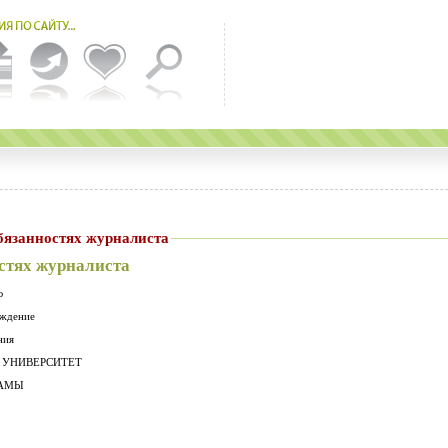
в об обязанностях журналиста
стях журналиста
ю
еждение
ния
 УНИВЕРСИТЕТ
ЛАМЫ