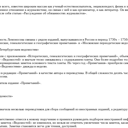
всего, известен широким массам как ученый-естествоиспытатель, энциклопедист, физик и х
ное отношение к журналистике, он связан с ней и как организатор, и как литератор. Он вн
сле себя статью «Рассуждение об обязанностях журналистов».
ность Ломоносова связана с рядом изданий, выпускавшихся в России в период 1730х – 1750
еские, генеалогические и географические примечания» и «Московские периодические ведо
Петербургским ведомостям»
или с приложением «Исторических, генеалогических и географических примечаний», объем
 «Ведомостей» и вначале тесно связывались с содержанием газеты. Они более подробно то
ормационных заметок основного текста газеты. Но через год «Примечания» приобрели сам
с «Ведомостями» дважды в неделю.
 в редакции «Примечаний» в качестве автора и переводчика. В общей сложности десять ча
осова.
ратила издание «Примечаний».
едомости»
азначила несколько переводчиков для сбора сообщений из иностранных изданий, а редакту
тветственно отнесся к новому поручению и принялся руководить подбором иностранной ин
заметок «Ведомостей» не изменился, но нельзя не отметить увеличение числа заметок, кас
тиях. Заметки становятся легче для чтения, доступней.