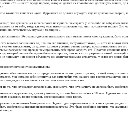
истин. Это — нечто вроде порыва, который делает их способными достигнуть знаний, до 
е.»
т о важности гипотез в науке. Журналист не должен осуждать еще не доказанные теории, н
своит, что для него нет ничего более позорного, чем красть у кого-либо из собратьев выс
азывает их от себя, тогда как ему едва известны заглавия тех книг, которые он терзает. Это 
нений по естественным наукам и медицине».
ается плагиат. Журналист должен высказывать свои мысли, иметь свои суждения, быть ори
ать в новых сочинениях то, что, по его мнению, заслуживает этого, — хотя не в этом закл
з уже он занялся этим, он должен хорошо усвоить учение автора, проанализировать все его
льные рассуждения, прежде чем присвоить себе право осудить его. Простые сомнения или 
вежды, который не мог бы задать больше вопросов, чем может их разрешить самый знающий ч
 не понимает и не может объяснить он, является таким же для автора, у которого могли бы
бросовестности критики журналиста,
давать себе слишком высокого представления о своем превосходстве, о своей авторитетност
нимается, уже сама по себе неприятна для самолюбия тех, на кого она распространяется, он 
е и вынуждал их выставлять на свет его несостоятельность».
т на то, что журналист должен знать свое место, что журналисту не должна быть свойстве
анностях журналиста», нужно учитывать, что она была написана в 18 веке. Однако многи
многом оказались пророческими, опережающими свое время.
рналистика не может быть ремеслом. Задолго до современного положения дел он увидел о
ыть свойственна высокая нравственная культура. Это было особенно значимо, т.к. журнали
ой опоре.