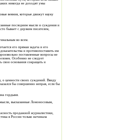
каких никогда не доходят умы
овые веяния, которые движут науку
казанные последним мысли и суждения и
часто бывает с дерзким писателем,
гинальным во всем.
ючается его прямая задача и его
 доказательства и противопоставить им
произвольно поставленные вопросы не
еловек. Особенно не следует
ть свои основания сокращать и
и, о ценности своих суждений. Ввиду
оказался бы совершенно неправ, если бы
нна гордыня.
е мысли, высказанные Ломоносовым,
пасность продажной журналистики,
стика в России только начинала