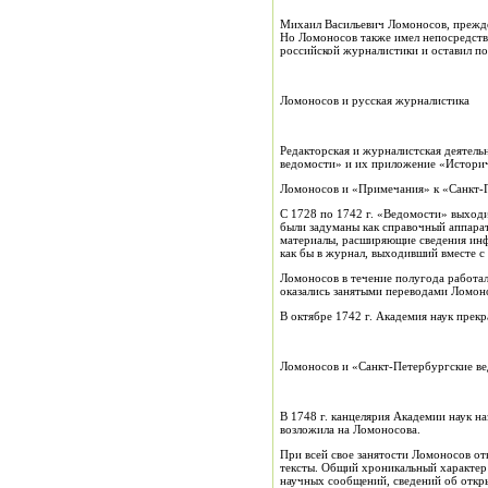
Михаил Васильевич Ломоносов, прежде 
Но Ломоносов также имел непосредствен
российской журналистики и оставил по
Ломоносов и русская журналистика
Редакторская и журналистская деятель
ведомости» и их приложение «Историч
Ломоносов и «Примечания» к «Санкт-
С 1728 по 1742 г. «Ведомости» выход
были задуманы как справочный аппарат
материалы, расширяющие сведения инф
как бы в журнал, выходивший вместе 
Ломоносов в течение полугода работал
оказались занятыми переводами Ломон
В октябре 1742 г. Академия наук прек
Ломоносов и «Санкт-Петербургские в
В 1748 г. канцелярия Академии наук н
возложила на Ломоносова.
При всей свое занятости Ломоносов о
тексты. Общий хроникальный характер 
научных сообщений, сведений об откры