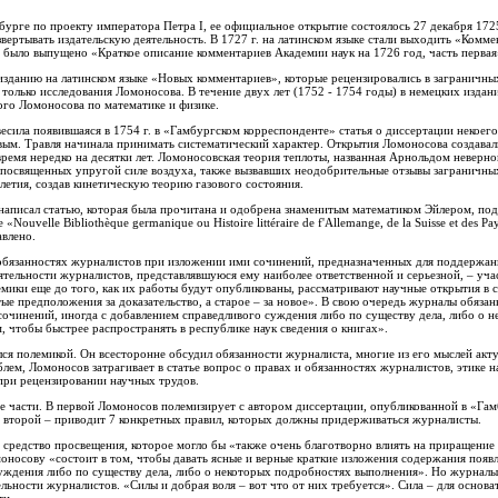
бурге по проекту императора Петра I, ее официальное открытие состоялось 27 декабря 172
вертывать издательскую деятельность. В 1727 г. на латинском языке стали выходить «Комм
е было выпущено «Краткое описание комментариев Академии наук на 1726 год, часть первая
 изданию на латинском языке «Новых комментариев», которые рецензировались в заграничны
только исследования Ломоносова. В течение двух лет (1752 - 1754 годы) в немецких изда
ого Ломоносова по математике и физике.
есила появившаяся в 1754 г. в «Гамбургском корреспонденте» статья о диссертации некоег
м. Травля начинала принимать систематический характер. Открытия Ломоносова создавали
время нередко на десятки лет. Ломоносовская теория теплоты, названная Арнольдом неверно
, посвященных упругой силе воздуха, также вызвавших неодобрительные отзывы заграничны
летия, создав кинетическую теорию газового состояния.
написал статью, которая была прочитана и одобрена знаменитым математиком Эйлером, п
Nouvelle Bibliothèque germanique ou Histoire littéraire de f'Allemange, de la Suisse et des 
авлено.
 обязанностях журналистов при изложении ими сочинений, предназначенных для поддержа
еятельности журналистов, представлявшуюся ему наиболее ответственной и серьезной, – уч
емики еще до того, как их работы будут опубликованы, рассматривают научные открытия в 
ые предположения за доказательство, а старое – за новое». В свою очередь журналы обязан
очинений, иногда с добавлением справедливого суждения либо по существу дела, либо о 
м, чтобы быстрее распространять в республике наук сведения о книгах».
лся полемикой. Он всесторонне обсудил обязанности журналиста, многие из его мыслей акт
ем, Ломоносов затрагивает в статье вопрос о правах и обязанностях журналистов, этике 
при рецензировании научных трудов.
е части. В первой Ломоносов полемизирует с автором диссертации, опубликованной в «Га
о второй – приводит 7 конкретных правил, которых должны придерживаться журналисты.
средство просвещения, которое могло бы «также очень благотворно влиять на приращение 
оносову «состоит в том, чтобы давать ясные и верные краткие изложения содержания появ
уждения либо по существу дела, либо о некоторых подробностях выполнения». Но журналы
льности журналистов. «Силы и добрая воля – вот что от них требуется». Сила – для основ