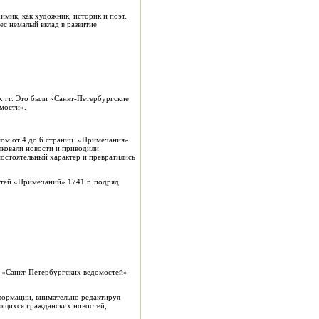
имик, как художник, историк и поэт.
ес немалый вклад в развитие
х гг. Это были «Санкт-Петербургские
мости».
ом от 4 до 6 страниц. «Примечания»
лковали новости и приводили
остоятельный характер и превратились
стей «Примечаний» 1741 г. подряд
ру «Санкт-Петербургских ведомостей»
формации, внимательно редактируя
ающихся гражданских новостей,