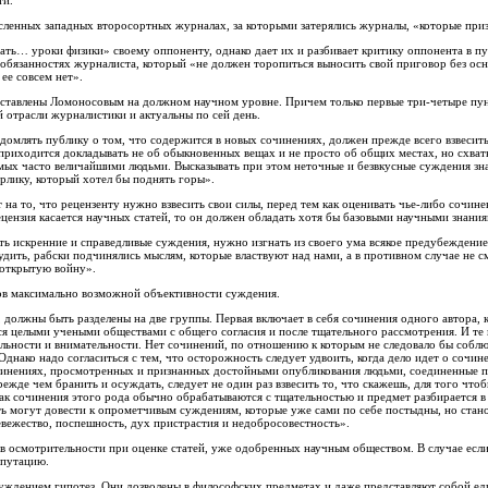
ти.
ленных западных второсортных журналах, за которыми затерялись журналы, «которые при
ать… уроки физики» своему оппоненту, однако дает их и разбивает критику оппонента в пу
 обязанностях журналиста, который «не должен торопиться выносить свой приговор без ос
 ее совсем нет».
составлены Ломоносовым на должном научном уровне. Причем только первые три-четыре пун
 отрасли журналистики и актуальны по сей день.
ведомлять публику о том, что содержится в новых сочинениях, должен прежде всего взвесить
приходится докладывать не об обыкновенных вещах и не просто об общих местах, но схваты
емых часто величайшими людьми. Высказывать при этом неточные и безвкусные суждения зн
арлику, который хотел бы поднять горы».
на то, что рецензенту нужно взвесить свои силы, перед тем как оценивать чье-либо сочин
ецензия касается научных статей, то он должен обладать хотя бы базовыми научными знания
ть искренние и справедливые суждения, нужно изгнать из своего ума всякое предубеждение,
удить, рабски подчинялись мыслям, которые властвуют над нами, а в противном случае не с
 открытую войну».
ов максимально возможной объективности суждения.
, должны быть разделены на две группы. Первая включает в себя сочинения одного автора, 
ся целыми учеными обществами с общего согласия и после тщательного рассмотрения. И те 
льности и внимательности. Нет сочинений, по отношению к которым не следовало бы соблю
Однако надо согласиться с тем, что осторожность следует удвоить, когда дело идет о сочи
инениях, просмотренных и признанных достойными опубликования людьми, соединенные п
жде чем бранить и осуждать, следует не один раз взвесить то, что скажешь, для того чтоб
как сочинения этого рода обычно обрабатываются с тщательностью и предмет разбирается в
ь могут довести к опрометчивым суждениям, которые уже сами по себе постыдны, но стано
евежество, поспешность, дух пристрастия и недобросовестность».
в осмотрительности при оценке статей, уже одобренных научным обществом. В случае есл
епутацию.
суждением гипотез. Они дозволены в философских предметах и даже представляют собой е