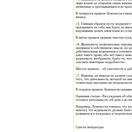
люди дошли до открытия самых важных 
низменных и пресмыкающихся во прах
В четвертом правиле Ломоносов говори
вперед.
«5. Главным образом пусть журналист у
присваивать их себе, как будто он выск
вздумавшим делать извлечения из сочи
В пятом правиле прямым текстом осужд
«6. Журналисту позволительно опроверг
призвание в собственном смысле; но ра
действительные возражения и основате
дают такого права; ибо нет такого не
журналисту воображать, будто то, чего
опускать некоторые подробности».
Шестое правило – об уместности и до
«7. Наконец, он никогда не должен соз
того, что деятельность, которой он за
сознательно причинял им неудовольстви
В седьмом правиле Ломоносов указывае
Оценивая статью «Рассуждения об обяз
остались актуальны по сей день и во 
Например, Ломоносов говорил, что жу
заметил, что журналисту должна была б
развиваться и нуждалась в теоретическ
Список литературы