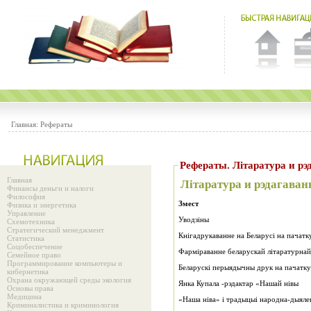
Главная:
Рефераты
Рефераты. Літарату
Главная
Літаратура и рэдагаван
Финансы деньги и налоги
Философия
Змест
Физика и энергетика
Управление
Уводзіны
Схемотехника
Стратегический менеджмент
Кнігадрукаванне на Беларусі на пачатк
Статистика
Соцобеспечение
Фарміраванне беларускай літаратурна
Семейное право
Программирование компьютеры и
Беларускі перыядычны друк на пачатк
кибернетика
Охрана окружающей среды экология
Янка Купала -рэдактар «Нашай нівы
Основы права
Медицина
«Наша ніва» і традыцыі народна-дыяле
Криминалистика и криминология