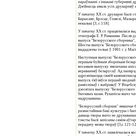
параўнанні з іншымі губернямі д
Дзейнасць амаль усіх друкарняў 
У пачатку XX ст. друкарні былі с
Барысаве, Брэсце, Гомелі, Мазыр
некалькі
[3, с.118].
У пачатку XX ст. працягвалася в
этнографа Е. Р. Раманава.
Пасля д
выпуск "Белорусского сборника", 
Шосты выпуск "Белорусского сборн
выдадзены толькі ў 1901 г. у Магі
Наступныя выпускі "Белорусског
першым буйным зборнікам беларус
восьмым выпуску змешчаны апіса
вераванняў беларусаў. Ад папярэ
адрозніваецца сваёй кампактнасц
выпуск з'яўляўся першай зводнай
рамеснікаў і жабракоў. У Віцебс
дзесятага выпуску "Белорусского 
бытавых казак. Рукапісы яшчэ ч
надрукаваны.
"Белорусский сборник" змяшчае 
разнастайныя бакі культуры і быт
даваць творы яшчэ не друкаваныя
тэксты былі запісаны самім аўтар
перадачу мовы твораў [3,с.121-12
У пачатку XX ст. павялічылася ко