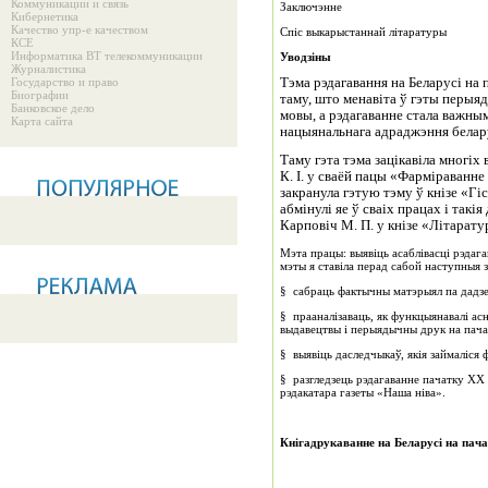
Коммуникации и связь
Заключэнне
Кибернетика
Качество упр-е качеством
Спіс выкарыстаннай літаратуры
КСЕ
Информатика ВТ телекоммуникации
Уводзіны
Журналистика
Государство и право
Тэма рэдагавання на Беларусі на 
Биографии
таму, што менавіта ў гэты перыя
Банковское дело
мовы, а рэдагаванне стала важным
Карта сайта
нацыянальнага адраджэння белар
Таму гэта тэма зацікавіла многіх
К. І. у сваёй пацы «Фарміраванне
закранула гэтую тэму ў кнізе «Гі
абмінулі яе ў сваіх працах і такія
Карповіч М. П. у кнізе «Літарату
Мэта працы: выявіць асаблівасці рэдага
мэты я ставіла перад сабой наступныя 
§ сабраць фактычны матэрыял па дадзе
§ прааналізаваць, як функцыянавалі ас
выдавецтвы і перыядычны друк на пача
§ выявіць даследчыкаў, якія займаліся
§ разгледзець рэдагаванне пачатку XX с
рэдакатара газеты «Наша ніва».
Кні
гадрукаванне на Беларус
і
на пач