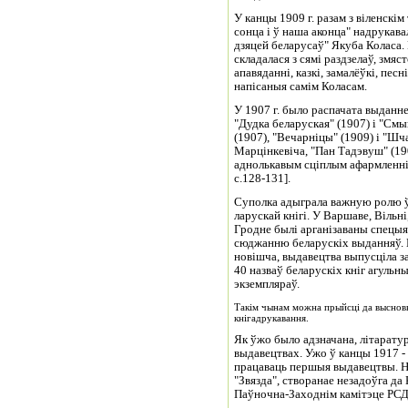
У канцы 1909 г. разам з віленскі
сонца і ў наша аконца" надрукава
дзяцей беларусаў" Якуба Коласа. 
складалася з сямі раздзелаў, змя
апавяданні, казкі, замалёўкі, пес
напісаныя самім Коласам.
У 1907 г. было распачата выданне
"Дудка беларуская" (1907) і "Смы
(1907), "Вечарніцы" (1909) і "Шч
Марцінкевіча, "Пан Тадэвуш" (190
аднолькавым сціплым афармленні
с.128-131].
Суполка адыграла важную ролю ў
ларускай кнігі. У Варшаве, Вільні
Гродне былі арганізаваны спецыя
сюджанню беларускіх выданняў. Н
новішча, выдавецтва выпусціла за
40 назваў беларускіх кніг агуль
экземпляраў.
Такім чынам можна прыйсці да высновы,
кнігадрукавання.
Як ўжо было адзначана, літарату
выдавецтвах. Ужо ў канцы 1917 -
працаваць першыя выдавецтвы. Н
"Звязда", створанае незадоўга д
Паўночна-Заходнім камітэце РСД