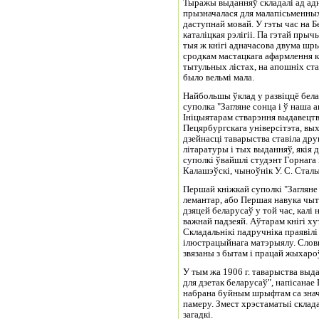
Тыражы выданняў складалі ад адн
прызначалася для малапісьменных
даступнай мовай. У гэты час на 
каталіцкая рэлігіі. Па гэтай прыч
тыя ж кнігі адначасова двума шры
сродкам мастацкага афармлення к
тытульных лістах, на апошніх ст
было вельмі мала.
Найбольшы ўклад у развіццё бела
суполка "Загляне сонца і ў наша а
Ініцыятарам стварэння выдавецт
Пецярбургскага універсітэта, вых
дзейнасці таварыства ставіла др
літаратуры і тых выданняў, якія 
суполкі ўвайшлі студэнт Горнага і
Калашэўскі, чыноўнік У. С. Сталы
Першай кніжкай суполкі "Загляне 
лемантар, або Першая навука чыта
дзяцей беларусаў у той час, калі
важнай падзеяй. Аўтарам кнігі ху
Складальнікі падручніка праявіл
ілюстрацыйнага матэрыялу. Словы
звязаны з бытам і працай жыхароў
У тым жа 1906 г. таварыства вы
для дзетак беларусаў", напісанае
набрана буйным шрыфтам са значк
памеру. Змест хрэстаматыі складал
загадкі.