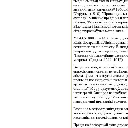
выданнем прац малых жанраў (кнігі
адзін драматычны твор, некалькі 
выданні тыпу альманахаў і зборні
"Струны" (1910), "Провинциальна
аўтараў "Минские предания и леге
Бохана, "Рассказы и стихотворения
Віленскага і інш. Змест гэтых кніг
літаратуразнаўчыя матэрыялы.
У 1907-1909 гг. у Мінску надрук
Юлія Цэзара, Ціта Лівія, Гарацыя
лепшага засваення тэксту. Выклад
падрыхтаваў два выданні дапамож
"Палладиум. Главнейшие сведения
метрики" (Гродна, 1911, 1912).
Выданнем кніг, часопісаў і газе
епархіяльныя саветы, вучылішчы.
абмяжоўвалася выпускам толькі р
працы па краязнаўству і гісторыі
археалагічны камітэт надрукаваў
старины", збору дакументаў, артык
і этнаграфіі. Значную каштоўнас
эканамічнаму развіццю Мінскай гу
паведамленні пра вынікі археалагіч
Развіццю мясцовага кнігадрукава
кніжны рынак, адсутнасць школ н
насельніцтва, высокія цэны на кнігі
Працы на беларускай мове друкав