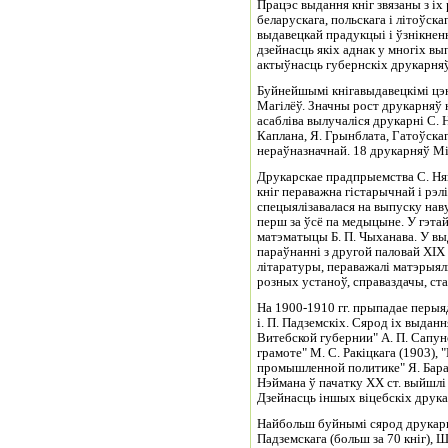
Працэс выдання кніг звязаны з іх
беларускага, польскага і літоўск
выдавецкай прадукцыі і ўзнікне
дзейнасць якіх аднак у многіх вы
актыўнасць губернскіх друкарняў 
Буйнейшымі кнігавыдавецкімі цэн
Магілёў. Значны рост друкарняў 
асабліва вылучаліся друкарні С. Ня
Каплана, Я. Грынблата, Гатоўска
нераўназначнай. 18 друкарняў Мін
Друкарскае прадпрыемства С. Няк
кніг пераважна гістарычнай і рэл
спецыялізавалася на выпуску наву
перш за ўсё па медыцыне. У гэта
матэматыцы Б. П. Чыханава. У вы
параўнанні з другой паловай XIX 
літаратуры, пераважалі матэрыя
розных устаноў, справаздачы, ста
На 1900-1910 гг. прыпадае перыя
і. П. Падземскіх. Сярод іх выда
Витебской губернии" А. П. Сапу
грамоте" М. С. Ракіцкага (1903),
промышленной политике" Я. Барах
Нэймана ў пачатку XX ст. выйшлі 
Дзейнасць іншых віцебскіх друка
Найбольш буйнымі сярод друкарн
Падземскага (больш за 70 кніг), Ш