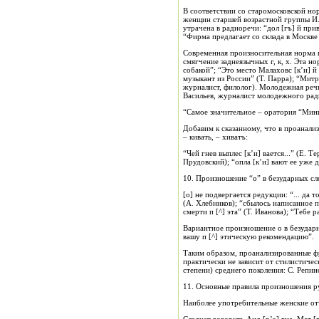
В соответствии со старомосковской но
женщин старшей возрастной группы И.
утрачена в радиоречи: “дол [гъ] й при
“Фирма предлагает со склада в Москве
Современная произносительная норма пр
смягчение заднеязычных г, к, х. Эта 
собакой”; “Это место Малаховс [к’и] й 
музыкант из России” (Т. Парра); “Митр
журналист, филолог). Молодежная речь
Васильев, журналист молодежного ради
“Самое значительное – оратория “Мини
Добавим к сказанному, что в проанализ
– кивать, – хиватъ:
“Чей гнев выплес [к’и] вается...” (Е. 
Прудовский); “опла [к’и] вают ее уже 
10. Произношение “о” в безударных сл
[о] не подвергается редукции: “... да 
(А. Хлебников); “сбылось написанное п 
смерти п [^] эта” (Т. Иванова); “Тебе р
Вариантное произношение о в безударны
вашу п [^] этическую рекомендацию”.
Таким образом, проанализированные ф
практически не зависит от стилистиче
степени) среднего поколения: С. Репин
11. Основные правила произношения р
Наиболее употребительные женские отче