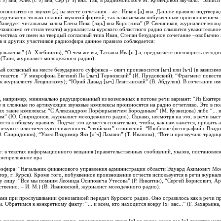
’э] вна, Алек [с’э] вна, Сер [г’э] вна. Так, в радиомонологе М. Кузнецовой звучало: “Запис
износится со звуком [а] на месте сочетания – ае-: Никол [а] вна. Данное правило подтверж
представлено только полной звуковой формой, так называемым побуквенным произношением.
Заведует читальным залом Елена Нико [лаjь] вна Короткова” (Р. Свешников, журналист моло
зависимо от стиля текста) журналистам курского областного радио слышится уважительно
ествах от имен на твердый согласный типа Иван, Степан безударное сочетание –овобычно 
оров и других участников радиоэфира данное правило соблюдается:
Шульженко” (А. Хлебников), “О чем же вы, Татьяна Ива[н:] а, предлагаете поговорить сегодня
 (Таня, журналист молодежного радио).
ый согласный на месте безударного суффикса – ович произносится [ыч] или [ъч] (в зависим
екстов: “У микрофона Евгений Па [лыч] Терновский” (И. Прудовский); “Фрагмент повести 
к журналисту Лещинскому); “Юрий Давыд [ыч] Левитанский” (В. Абдулов). В сочетании им
л, например, минимально редуцированный из возможных в потоке речи вариант: “Из Екатери
ие и сложные по артикуляции звуковые комплексы произносятся на радио отчетливо. Это в по
 такие комплексы: “С Александром Порфирьевичем Бородиным” (М. Кузнецова) либо “... из
 (Ю. Спиридонов, журналист молодежного радио). Однако, несмотря на это, в речи выс
ств к общему правилу. Подчас это делается сознательно, чтобы, как нам кажется, придать
 некую стилистическую сниженность “свойских” отношений: “Изобилие фотографий с Влад
. Спиридонов); “Ушел Владимир Яко [л’ч] Лакшин” (Т. Иванова); “Вот и прозвучало традиц
 в текстах информационного вещания (правительственных сообщений, указов, постановлени
 непреложное пра
оэфира: “Начальник финансового управления администрации области Эдуард Акимович Мос
тор, г. Курск). Кроме того, побуквенное произношение отчеств используется в речи журна
у лицу: “Все мы помним Леонида Осиповича Утесова” (Р. Никитин), “Сергей Борисович, Ар
ственно. – И. М.) (В. Ивановский, журналист молодежного радио).
ами при прослушивании фонозаписей передач Курского радио. Оно отразилось как в речи п
. Обратимся к конкретному факту: “... и всем, кто находится вокру [х] вас...” (Г. Захарьи