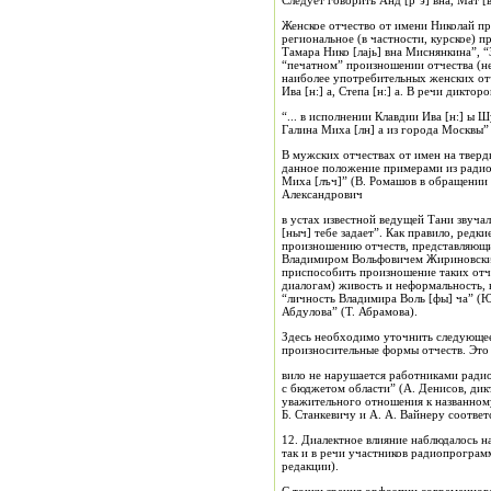
Следует говорить Анд [р’э] вна, Мат [в
Женское отчество от имени Николай про
региональное (в частности, курское) 
Тамара Нико [лаjь] вна Миснянкина”, “
“печатном” произношении отчества (не
наиболее употребительных женских отч
Ива [н:] а, Степа [н:] а. В речи дикт
“... в исполнении Клавдии Ива [н:] ы 
Галина Миха [лн] а из города Москвы”
В мужских отчествах от имен на тверд
данное положение примерами из радиот
Миха [лъч]” (В. Ромашов в обращении 
Александрович
в устах известной ведущей Тани звуча
[ныч] тебе задает”. Как правило, редк
произношению отчеств, представляющих
Владимиром Вольфовичем Жириновским”
приспособить произношение таких отче
диалогам) живость и неформальность,
“личность Владимира Воль [фы] ча” (Ю
Абдулова” (Т. Абрамова).
Здесь необходимо уточнить следующее:
произносительные формы отчеств. Это
вило не нарушается работниками ради
с бюджетом области” (А. Денисов, дик
уважительного отношения к названном
Б. Станкевичу и А. А. Вайнеру соответ
12. Диалектное влияние наблюдалось н
так и в речи участников радиопрограмм
редакции).