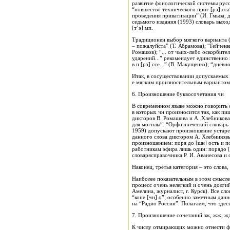
развитие фонологической системы русск
“новшество технического прог [рэ] сса
проведения приватизации” (И. Гмыза, д
седьмого издания (1993) словарь выход
[т’э] мп.
Традиционен выбор мягкого варианта (
– пожалуйста” (Т. Абрамова); “Гейченко
Ромашов); “... от чьих-либо оскорбитель
ударений...” рекомендует единственно
в п [рэ] ссе...” (В. Макущенко); “дневн
Итак, в сосуществовании допускаемых
е мягким произносительным вариантом 
6. Произношение буквосочетания чн
В современном языке можно говорить о
в которых чн произносится так, как пи
дикторов В. Ромашова и А. Хлебникова 
для могилы”. “Орфоэпический словарь р
1959) допускают произношение устарев
данного слова диктором А. Хлебников
произношением: поря до [шн] ость и п
работникам эфира лишь один: порядо [
словарясправочника Р. И. Аванесова и
Наконец, третья категория – это слова
Наиболее показательным в этом смысле я
процесс очень нелегкий и очень долгий”
Амелина, журналист, г. Курск). Все сл
“коне [чн] о”; особенно заметным дан
на “Радио России”. Полагаем, что здес
7. Произношение сочетаний зж, жж, ж
К числу отмирающих можно отнести фон