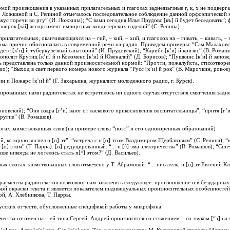
рмой произношения в указанных прилагательных и глаголах заднеязычные г, к, х не подверг
 Ложкиной и С. Репиной отмечалось последовательное соблюдение данной орфоэпической н
вкус горечи во рту” (И. Ложкина); “С вами сегодня Илья Прудовс [къ] й будет беседовать”;
 широк [ъй] ассортимент импортных кондитерских изделий” (С. Репина).
илагательных, оканчивающихся на – гий, – кий, – хий, и глаголов на – гивать, – кивать, – 
норма прочно обосновалась в современной речи на радио. Приведем примеры: “Сам Малаховс 
детс [к’и] й туберкулезный санаторий” (И. Прудовский); “Карибс [к’и] й кризис” (В. Ромашо
ополит Крутиц [к’и] й и Коломенс [к’и] й Ювеналий” (Д. Борисов); “Пушкинc [к’и] й запов
 представлена только данной произносительной нормой: “Прочти, пожалуйста, стихотворени
о); “Выход в свет первого номера нового журнала “Русс [к’и] й рок” (В. Марочкин, рок-ж
н и Пожарс [к’и] й” (Г. Захарьина, журналист молодежного радио, г. Курск).
ированных нами радиотекстах не встретилось ни одного случая отсутствия смягчения заднеяз
Терновский); “Они вздра [г’и] вают от ласкового прикосновения воспитательницы”, “притя [г’
другие” (В. Ромашов).
огах заимствованных слов (на примере слова “поэт” и его однокоренных образований)
той, которую воспел п [о] эт”, “встреча с п [о] этом Владимиром Щербаковым” (С. Репина); 
[о] этом” (Т. Парра). [о] редуцированный: “... п [^] эма электричества” (В. Ромашов); “Сп
азве никогда не хотелось стать п[^] этом?” (Д. Васильев).
х слогах заимствованных слов отмечено у Т. Абрамовой: “... писатель, п [о] эт Евгений Кл
рагменты радиотекстов позволяют нам заключить следующее: произношение о в безударных
ской окраски текста и является показателем индивидуальных произносительных особенносте
ой, А. Хлебникова, Т. Парры.
усских отчеств, обусловленные спецификой работы у микрофона
ства от имен на – ей типа Сергей, Андрей произносятся со стяжением – со звуком [“э] на м