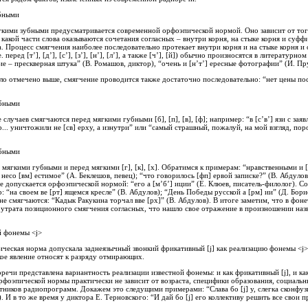
убными
кими зубными предусматривается современной орфоэпической нормой. Оно зависит от того,
какой части слова оказываются сочетания согласных – внутри корня, на стыке корня и суффи
 Процесс смягчения наиболее последовательно протекает внутри корня и на стыке корня и с
е. перед [т’], [д’], [с’], [з’], [н’], [л’], а также [ч’], [й]) обычно произносятся в литературн
] ие – прескверная штука” (В. Ромашов, диктор), “очень и [н’т’] ересные фотографии” (И. Пр
ло отмечено выше, смягчение проводится также достаточно последовательно: “нет цены пос
убными
яде случаев смягчаются перед мягкими губными [б], [п], [в], [ф]; например: “в [с’в’] язи с зая
р... уничтожили не [св] ерху, а изнутри” или “самый страшный, пожалуй, на мой взгляд, поро
убными
 мягкими губными и перед мягкими [г], [к], [х]. Обратимся к примерам: “нравственными и 
 несо [вм] естимое” (А. Беклешов, певец); “что говорилось [фп] ервой записке?” (В. Абдулов
 допускается орфоэпической нормой: “его а [м’б’] иции” (Е. Клюев, писатель-филолог). Со
“на своем ве [рт] ящемся кресле” (В. Абдулов); “День Победы русской а [рм] ии” (Д. Бори
е смягчаются: “Кадык Ракукина торчал вве [рх]” (В. Абдулов). В итоге заметим, что в фон
 утрата позиционного смягчения согласных, что нашло свое отражение в произношении на
й фонемы <j>
ческая норма допускала заднеязычный звонкий фрикативный [j] как реализацию фонемы <j> в
. Такое явление относят к разряду отмирающих.
речи представлена вариантность реализации известной фонемы: и как фрикативный [j], и ка
фоэпической нормы практически не зависит от возраста, специфики образования, социальны
иков радиопрограмм. Докажем это следущими примерами: “Слава бо [j] у, слегка сконфузилс
ор). И в то же время у диктора Е. Терновского: “И дай бo [j] его коллективу решить все свои