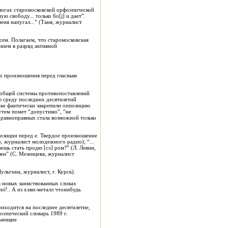
ологах старомосковской орфоэпической
ую свободу... только бo[j] и дает”.
меня напугал...” (Таня, журналист
сем. Полагаем, что старомосковская
нием в разряд активной
го произношения перед гласным
из общей системы противопоставлений
ю среду последних десятилетий
ике фактически закрепили оппозицию
утем помет “допустимо”, “не
 равноправных стала возможной только
озиции перед е. Твердое произношение
ко, журналист молодежного радио); “...
аешь стать продю [сэ] ром?” (Л. Левин,
шен” (С. Мезенцева, журналист
льгина, журналист, г. Курск).
 в новых заимствованных словах
лл?.. А из хэви-металл чтонибудь
иходится на последнее десятилетие,
оэпический словарь 1989 г.
ывающие