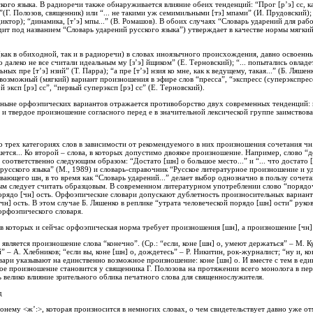
ого языка. В радиоречи также обнаруживается влияние обеих тенденций: “Прог [р’э] сс, ка
”(Г. Полозов, священник) или “... не такими уж семимильными [тэ] мпами” (И. Прудовский);
иктор); “динамика, [т’э] мпы...” (В. Ромашов). В обоих случаях “Словарь ударений для раб
ит под названием “Словарь ударений русского языка”) утверждает в качестве нормы мягкий
как в обиходной, так и в радиоречи) в словах иноязычного происхождения, давно освоенных
 далеко не все считали идеальным му [з’э] йщиком” (Е. Терновский); “... попытались овладет
ных пре [т’э] нзий” (Т. Парра); “а пре [т’э] нзия ко мне, как к ведущему, такая...” (Б. Ляше
 возможный (мягкий) вариант произношения в эфире слов “пресса”, “экспресс (суперэкспрес
ой эксп [рэ] сс”, “первый суперэксп [рэ] сс” (Е. Терновский).
 ныне орфоэпических вариантов отражается противоборство двух современных тенденций: 
и твердое произношение согласного перед е в значительной лексической группе заимствова
 трех категориях слов в зависимости от рекомендуемого в них произношения сочетания чн.
шется... Ко второй – слова, в которых допустимо двоякое произношение. Например, слово “
соответственно следующим образом: “Достато [шн] о большое место...” и “... что достато [
усского языка” (М., 1989) и словарь-справочник “Русское литературное произношение и уда
ающего шн, в то время как “Словарь ударений...” делает выбор однозначно в пользу соче
ым следует считать образцовым. В современном литературном употреблении слово “порядоч
орядо [чн] ость. Орфоэпические словари допускают дублетность произносительных варианто
чн] ость. В этом случае Б. Ляшенко в реплике “утрата человеческой порядо [шн] ости” рук
 орфоэпического словаря.
, в которых и сейчас орфоэпическая норма требует произношения [шн], а произношение [чн
вляется произношение слова “конечно”. (Ср.: “если, коне [шн] о, умеют держаться” – М. Куз
 – А. Хлебников; “если вы, коне [шн] о, дождетесь” – Р. Никитин, рок-журналист; “ну и, ко
овари указывают на единственно возможное произношение: коне [шн] о. И вместе с тем в ед
ное произношение становится у священника Г. Полозова на протяжении всего монолога в пе
ь велико влияние зрительного облика печатного слова для священнослужителя.
д
ему <ж’:>, которая произносится в немногих словах, о чем свидетельствует давно уже отм