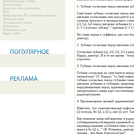
Коммуникации и связь
Кибернетика
1. Зубные согласные перед мягкими з
Качество упр-е качеством
КСЕ
Смягчение зубных согласных перед мяг
Информатика ВТ телекоммуникации
мягкими согласными они находятся и в 
Журналистика
границе предлога и предыдущего слова.
Государство и право
[с], [з], [н] перед мягкими зубными (т. 
Биографии
[с’т’] ических таблиц”, “двоевла [с’т’
Банковское дело
Карта сайта
На стыке корня и суффикса, как уже бы
диктор).
2. Зубные согласные перед мягкими г
Согласные зубные [д], [т], [з], [с] в р
Парра, диктор). И в то же время: “теат
утрачено.
3. Губные согласные перед мягкими г
Губные согласные не смягчаются перед
литературы” (Т. Парра); “со [вм] ещать
губных согласных перед губными также
мягкими зубными и губными; например: 
переднеязычные перед заднеязычными н
литературного языка идет постепенная
радиопрограмм.
4. Произношение звонкой заднеязычно
Известно, что старомосковская орфоэпи
[j] осподи, Бo [j], a [j] a, ане [j] дот
Как показали наши наблюдения, в радио
соблюдения/несоблюдения указанной ор
индивидуальными особенностями участн
верил в бo [j] а...” (В. Ромашов, дикт
детьми... все было благополучно”.