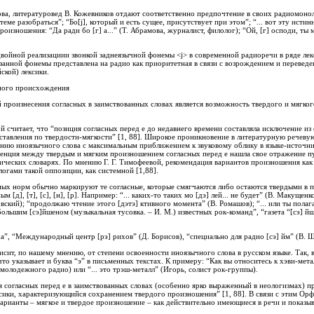
ова, литературовед В. Кожевников отдают соответственно предпочтение в своих радиомон
теме разобраться”; “Бо[j], который и есть сущее, присутствует при этом”; “... вот эту истинн
оизношения: “Да ради бо [г] а...” (Т. Абрамова, журналист, филолог); “Ой, [г] осподи, ты 
войной реализациии звонкой заднеязычной фонемы <j> в современной радиоречи в ряде лек
анной фонемы представлена на радио как приоритетная в связи с возрождением и переведе
ской) лексики.
чного происхождения
произнесения согласных в заимствованных словах является возможность твердого и мягко
кой считает, что “позиция согласных перед е до недавнего времени составляла исключение 
тавления по твердости-мягкости” [1, 88]. Широкое проникновение в литературную речеву
ению иноязычного слова с максимальным приближением к звуковому облику в языке-источн
ренция между твердым и мягким произношением согласных перед е нашла свое отражение п
ических словарях. По мнению Г. Г. Тимофеевой, рекомендация вариантов произношения как
огами такой оппозиции, как системной [1,88].
ных норм обычно маркируют те согласные, которые смягчаются либо остаются твердыми в п
[д], [т], [с], [н], [р]. Например: “... каких-то таких мо [дэ] лей... не будет” (В. Макущен
вский); “продолжаю чтение этого [дэтэ] ктивного момента” (В. Ромашов); “... или ты полаг
ольшим [сэ]йшеном (музыкальная тусовка. – И. М.) известных рок-команд”, “газета “[сэ] й
а”, “Международный центр [рэ] рихов” (Д. Борисов), “специально для радио [сэ] йм” (В. Шу
ависит, по нашему мнению, от степени освоенности иноязычного слова в русском языке. Так,
то указывает и буква “э” в письменных текстах. К примеру: “Как вы относитесь к хэви-мета
молодежного радио) или “... это трэш-металл” (Игорь, солист рок-группы).
 согласных перед е в заимствованных словах (особенно ярко выраженный в неологизмах) пр
ики, характеризующийся сохранением твердого произношения” [1, 88]. В связи с этим Орф
варианты – мягкое и твердое произношение – как действительно имеющиеся в речи и показ