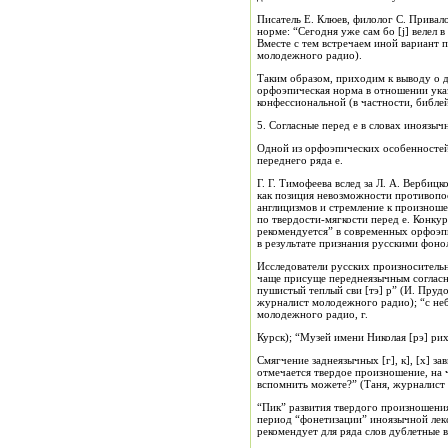
Писатель Е. Клюев, филолог С. Привал
норме: “Сегодня уже сам бo [j] велел в 
Вместе с тем встречаем иной вариант пр
молодежного радио).
Таким образом, приходим к выводу о д
орфоэпическая норма в отношении указ
конфессиональной (в частности, библей
5. Согласные перед е в словах иноязы
Одной из орфоэпических особенностей 
переднего ряда е.
Г. Г. Тимофеева вслед за Л. А. Вербиц
как позиция невозможности противопос
англицизмов и стремление к произнош
по твердости-мягкости перед е. Конку
рекомендуется” в современных орфоэп
в результате признания русскими фонол
Исследователи русских произноситель
чаще присуще переднеязычным согласным 
пушистый теплый сви [тэ] р” (И. Прудо
журналист молодежного радио); “с неб
молодежного радио, г.
Курск); “Музей имени Николая [рэ] рих
Смягчение заднеязычных [г], к], [х] з
отмечается твердое произношение, на ч
вспомнить можете?” (Таня, журналист 
“Пик” развития твердого произношения
период “фонетизации” иноязычной лекс
рекомендует для ряда слов дублетные 