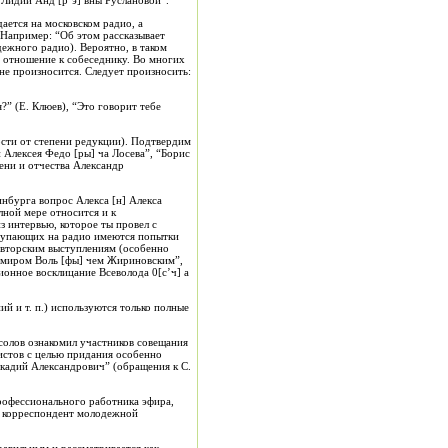
и Лидии Анд [р’э] вны Руслановой”.
дается на московском радио, а
 Например: “Об этом рассказывает
дежного радио). Вероятно, в таком
е отношение к собеседнику. Во многих
не произносится. Следует произносить:
?” (Е. Клюев), “Это говорит тебе
ости от степени редукции). Подтвердим
Алексея Федо [ры] ча Лосева”, “Борис
ени и отчества Александр
нбурга вопрос Алекса [н] Алекса
лной мере относится и к
 интервью, которое ты провел с
тупающих на радио имеются попытки
 авторским выступлениям (особенно
имиром Воль [фы] чем Жириновским”,
ионное восклицание Всеволода 0[с’ч] а
й и т. п.) используются только полные
олов ознакомил участников совещания
листов с целью придания особенно
кадий Александрович” (обращения к С.
рофессионального работника эфира,
на, корреспондент молодежной