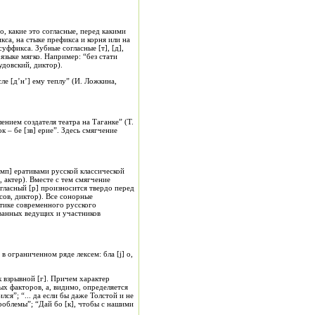
 какие это согласные, перед какими
кса, на стыке префикса и корня или на
уффикса. Зубные согласные [т], [д],
ом языке мягко. Например: “без стати
удовский, диктор).
ле [д’н’] ему теплу” (И. Ложкина,
влением создателя театра на Таганке” (Т.
к – бе [зв] ерие”. Здесь смягчение
[мп] еративами русской классической
, актер). Вместе с тем смягчение
гласный [р] произносится твердо перед
сов, диктор). Все сонорные
етике современного русского
званных ведущих и участников
 ограниченном ряде лексем: бла [j] о,
к взрывной [г]. Причем характер
х факторов, а, видимо, определяется
я”; “... да если бы даже Толстой и не
 проблемы”; “Дай бо [к], чтобы с нашими