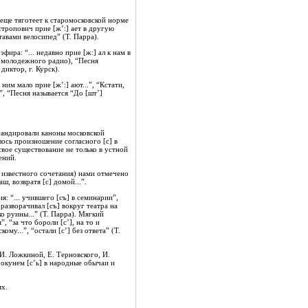
 еще тяготеет к старомосковской норме
тропович прие [ж’:] ает в другую
тавами велосипед” (Т. Парра).
ра: “... недавно прие [ж:] ал к нам в
т молодежного радио), “Песня
диктор, г. Курск).
им мало прие [ж’:] ают...”, “Кстати,
..”, “Песня называется “До [шт’]
гандировали каноны московской
лось произношение согласного [с] в
вое существование не только в устной
ений.
 известного сочетания) нами отмечено
, возвратя [с] домой...”.
 “... учившего [съ] в семинарии”,
разворачивал [съ] вокруг театра на
ко руины...” (Т. Парра). Мягкий
, “за что бороли [с’], на то и
му...”, “остали [с’] без ответа” (Т.
И. Ложкиной, Е. Терновского, И.
ы окунем [с’ь] в народные обычаи и
ях.