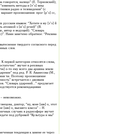
к говорится, налицо” (Е. Терновский);
 “изменить методы и [т’э] мпы
отников радио и телевидения” (с
 вариант произношения: прог [р’э] сс,
 русским языком: “Хотите в му [з’э] й
ь атомной э [н’э] ргией” (В.
нко, автор и ведущий). “Словарь
с)”. Нами замечено обратное: “Реклама
вытеснение твердого согласного перед
нных слов.
 К первой категории относятся слова,
достаточно” звучит в репликах
чн] о-то ему всего два аршина земли
рение” под ред. Р. Я. Аванесова (М.,
тания чн. Поэтому произношение
ность” встречается с двояким
в. “Словарь ударений...” предлагает
оводствуется рекомендациями
] – невозможно.
нецова, диктор; “ну, коне [шн] о, этот
не [шн] о, высшего класса” – Н.
иничных случаях в радиоэфире звучит
редаче под рубрикой “Культура и мы”
еченная тенденция к замене ее через