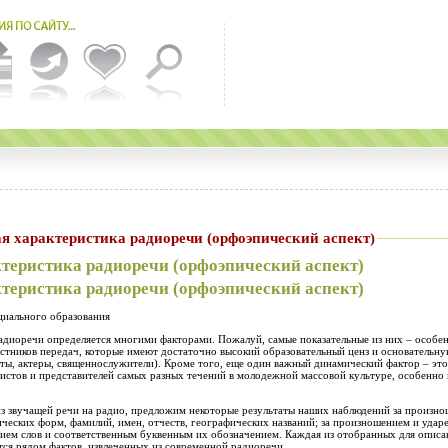
стическая характеристика радиоречи (орфоэпический аспект)
теристика радиоречи (орфоэпический аспект)
теристика радиоречи (орфоэпический аспект)
циального образования
адиоречи определяется многими факторами. Пожалуй, самые показательные из них – особен
частников передач, которые имеют достаточно высокий образовательный ценз и основатель
ты, актеры, священнослужители). Кроме того, еще один важный динамический фактор – эт
истов и представителей самых разных течений в молодежной массовой культуре, особенно
з звучащей речи на радио, предложим некоторые результаты наших наблюдений за произно
ических форм, фамилий, имен, отчеств, географических названий; за произношением и уда
нием слов и соответственным буквенным их обозначением. Каждая из отобранных для описа
тся рядом фактов, извлеченных из современной радиоречи.