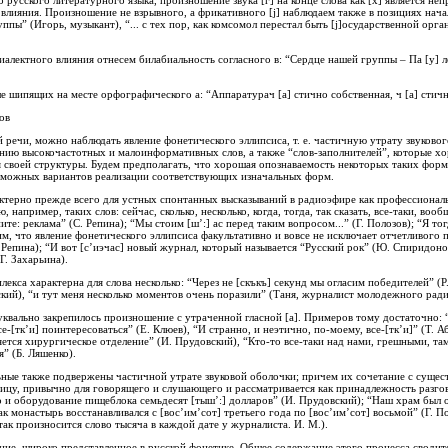
русского литературного языка, произношение звука [г] на конце слова как [х] является не
лияния. Произношение не взрывного, а фрикативного [j] наблюдаем также в позициях начал
уппы” (Игорь, музыкант), “... с тех пор, как комсомол перестал быть [j]осударственной орг
лектного влияния отнесем билабиальность согласного в: “Сердце нашей группы – Па [у] ло 
е шипящих на месте орфографического а: “Аппаратурач [а] стично собственная, ч [а] стично
ов
 речи, можно наблюдать явление фонетического эллипсиса, т. е. частичную утрату звуковог
нию высокочастотных и малоинформативных слов, а также “слов-заполнителей”, которые х
 своей структуры. Будем предполагать, что хорошая опознаваемость некоторых таких форм
озможных вариантов реализации соответствующих изначальных форм.
ктерно прежде всего для устных спонтанных высказываний в радиоэфире как профессиональ
 например, таких слов: сейчас, сколько, несколько, когда, тогда, так сказать, все-таки, в
те: реклама” (С. Репина); “Мы стоим [ш’:] ас перед таким вопросом...” (Г. Полозов); “Я тог
, что явление фонетического эллипсиса факультативно и вовсе не исключает отчетливого п
 Репина); “И вот [с’иэчас] новый журнал, который называется “Русский рок” (Ю. Спиридоно
Г. Захарьина).
екса характерна для слова несколько: “Через не [скъкъ] секунд мы огласим победителей” (Р.
ский), “и тут меня несколько моментов очень поразили” (Таня, журналист молодежного ради
уквально закрепилось произношение с утраченной гласной [а]. Примеров тому достаточно: 
е-[тк’и] поинтересоваться” (Е. Клюев), “И странно, и неэтично, по-моему, все-[тк’и]” (Т. А
ется хирургическое отделение” (И. Прудовский), “Кто-то все-таки над нами, грешными, там
я” (Б. Ляшенко).
ьные также подвержены частичной утрате звуковой оболочки; причем их сочетание с суще
ицу, привычно для говорящего и слушающего и рассматривается как принадлежность разго
 и оборудование пищеблока семьдесят [тыш’:] долларов” (И. Прудовский); “Наш храм был от
к монастырь восстанавливался с [вос’им’сот] третьего года по [вос’им’сот] восьмой” (Г. По
 так произносится слово тысяча в каждой дате у журналиста. И. М.).
ние, широко представленное в русской фонетике. Общее содержание этого процесса сводит