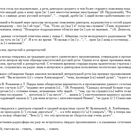
тся столь последовательно, а речь дикторов среднего и тем более старшего поколения пока
ти каждый день к нему прие [ж’:] ают многочисленные иностранцы” (И. Прудовский); “Рос
ть о славных делах русской истории”, “... старый, дребе [ж’:] ащий всеми сработанными сус
аний в большей мере присуще молодому поколению дикторов, журналистов и гостей радиоэфи
ападному – пое [ж:] ай туда”, “Так, “Голос до [жд’] я” тогда мы слушаем” (Таня, журналис
клешов, певец); “Пожарное подразделение области вые [ж:] ало по вызовам...” (А. Денисов, 
анных сочетаний отмечена нами у певца С. Айвазова, гостя молодежного радиоканала: “К н
 чуть по [ж’:] е”. И в то же время: “Я сколько е [ж:] у...”, “... прие [ж:] аешь в гостиницу.
[ж:] е немножко”.
голов, причастий и деепричастий
 всегда опирались на традиции русского сценического произношения, утверждали и пропа
речи актеров звучали образцы классической русской речи. Одним из ее ярких признаков явля
лов, причастий и деепричастий. С течением времени старшая норма практически утратила с
ене, сохранилась на радио лишь в актерском и дикторском исполнении поэтических произвед
льное соблюдение былых канонов московской литературной речи (на примере произношения
ой: “Вы встретите [с] с отцом Александром”, “тема, касающая [съ] нашей души”, “турист наш
 В. Ромашова и Т. Парры нами обнаружена вариантность в произношении данного сочетания:
о случило [с]?”, “недавно вот решили [с]...” (В. Ромашов); “Скандал, который больше года 
тречая [с] с сотнями новых, незнакомых тебе людей...”, “там, где ты страшил [съ] найти толь
ен последним: “... затоптала [с’] на месте”, “... заняла [с’] уничтожением ядерного оружия”
одряющей оказала [с’] для меня встреча с интеллигенцией Рязани”, “не удало [с’] Станиславско
твердился у дикторов старшей и средней возрастных групп М. Кузнецовой, А. Хлебникова, 
е приходило [с’] столько двигаться”, “... а к тебе вернул [с’ь] б умирать”, “Ну а теперь м
а пользу общества”, “Бою [с’], что эти прогнозы не сбудутся еще очень долго”.
астников радиоэфира ни разу не встретилось твердое произношение с в указанных сочетани
й; глаголы на – гивать, – кивать, – хивать.