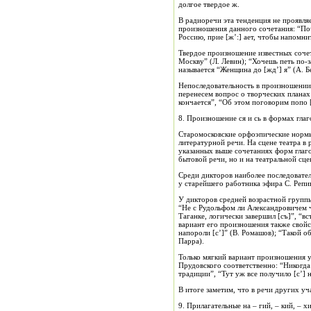
долгое твердое ж.
В радиоречи эта тенденция не проявляе
произношения данного сочетания: “Поч
Россию, прие [ж’:] ает, чтобы напомни
Твердое произношение известных сочет
Москву” (Л. Левин); “Хочешь петь по-з
называется “Женщина до [жд’] я” (А. Бе
Непоследовательность в произношении д
перенесем вопрос о творческих планах на
кончается”, “Об этом поговорим попо 
8. Произношение ся и сь в формах гла
Старомосковские орфоэпические нормы
литературной речи. На сцене театра в 
указанных выше сочетаниях форм глаго
бытовой речи, но и на театральной сц
Среди дикторов наиболее последовате
у старейшего работника эфира С. Репин
У дикторов средней возрастной группы
“Не с Рудольфом ли Александровичем чт
Таганке, логически завершил [съ]”, “вс
вариант его произношения также свойств
напороли [с’]” (В. Ромашов); “Такой об
Парра).
Только мягкий вариант произношения у
Прудовского соответственно: “Никогда н
традиции”, “Тут уж все получило [с’] н
В итоге заметим, что в речи других уч
9. Прилагательные на – гий, – кий, – хи