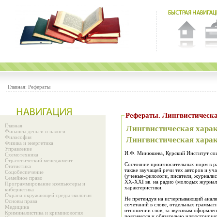
Главная:
Рефераты
Рефераты. Лингви
Главная
Лингвистическая харак
Финансы деньги и налоги
Философия
Лингвистическая харак
Физика и энергетика
Управление
И.Ф. Минюшева, Курский Институт со
Схемотехника
Стратегический менеджмент
Состояние произносительных норм в р
Статистика
также звучащей речи тех авторов и у
Соцобеспечение
(ученые-филологи, писатели, журналис
Семейное право
ХХ-ХХI вв. на радио (молодых журнал
Программирование компьютеры и
характеристики.
кибернетика
Охрана окружающей среды экология
Не претендуя на исчерпывающий анали
Основы права
сочетаний в слове, отдельных граммат
Медицина
отношении слов; за звуковым оформле
Криминалистика и криминология
поясняется и обязательно иллюстрируе