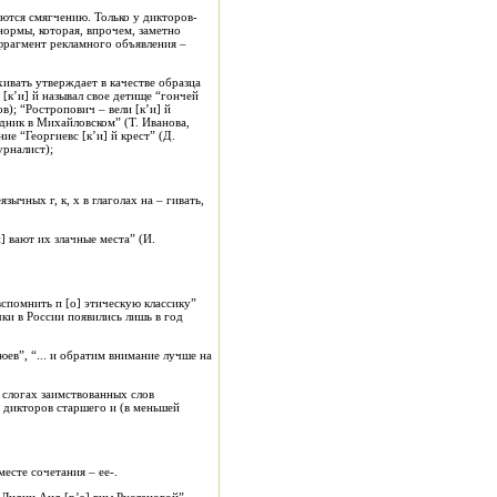
аются смягчению. Только у дикторов-
ормы, которая, впрочем, заметно
 фрагмент рекламного объявления –
хивать утверждает в качестве образца
[к’и] й называл свое детище “гончей
в); “Ростропович – вели [к’и] й
едник в Михайловском” (Т. Иванова,
е “Георгиевс [к’и] й крест” (Д.
урналист);
ычных г, к, х в глаголах на – гивать,
и] вают их злачные места” (И.
“вспомнить п [о] этическую классику”
ички в России появились лишь в год
юев”, “... и обратим внимание лучше на
 слогах заимствованных слов
й дикторов старшего и (в меньшей
есте сочетания – ее-.