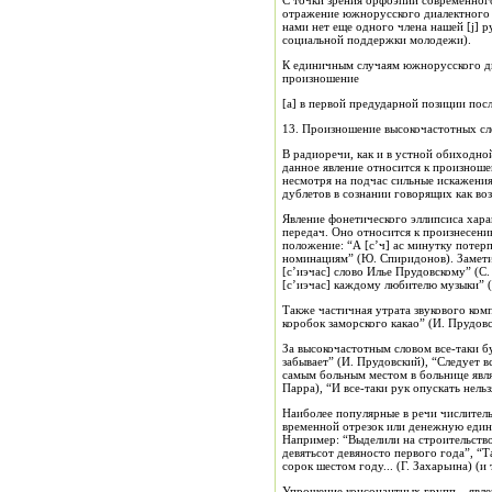
С точки зрения орфоэпии современного 
отражение южнорусского диалектного в
нами нет еще одного члена нашей [j] р
социальной поддержки молодежи).
К единичным случаям южнорусского диа
произношение
[а] в первой предударной позиции посл
13. Произношение высокочастотных сл
В радиоречи, как и в устной обиходной
данное явление относится к произноше
несмотря на подчас сильные искажения
дублетов в сознании говорящих как в
Явление фонетического эллипсиса хара
передач. Оно относится к произнесению,
положение: “А [с’ч] ас минутку потерпи
номинациям” (Ю. Спиридонов). Заметим
[с’иэчас] слово Илье Прудовскому” (С.
[с’иэчас] каждому любителю музыки” (
Также частичная утрата звукового компл
коробок заморского какао” (И. Прудов
За высокочастотным словом все-таки б
забывает” (И. Прудовский), “Следует вс
самым больным местом в больнице явля
Парра), “И все-таки рук опускать нельз
Наиболее популярные в речи числител
временной отрезок или денежную един
Например: “Выделили на строительство
девятьсот девяносто первого года”, “Та
сорок шестом году... (Г. Захарьина) (и
Упрощение консонантных групп – явле