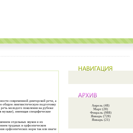
ности современной дикторской речи, а
ную общую лингвистическую подготовку
Апрель (48)
о речь молодого поколения на рубеже
Март (20)
 в музыке), имеющая специфические
Февраль (988)
Январь (720)
Январь (21)
шением отдельных звуков и их
рением трудных в орфоэпическом
ния орфоэпических норм так или иначе