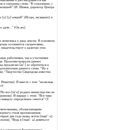
правильным и рассматривается как
а и середины слова: “К сожалению, с
анизацией” (И. Шиков, директор Центра
[у] [у] алерий” (Игорь, музыкант) и
 дали...” (Он же).
о комплекса у ряда лексем. В основном
орошо осознаются слушателями,
 свидетельствует о наличии этих
ных работников, так и участников
ообще. Проиллюстрируем данное
да предлагаю [ш’:] ас обратиться к
роизнесения данного слова: “Ну а
в); “Творчество Свиридова известно
 Никитин). И вместе с тем: “несколько
о).
“Но все-[тк’и] родное министерство не
брамова). И наряду с этим: “Все-таки
 наверху определенно смеется” (Т.
ствительными, обозначающими
ворного стиля произношения.
крыт два года назад летом [тыш’: ь]
лозов); “Ведь в [тыш’: ь] девятьсот
ся к изменению фонетического