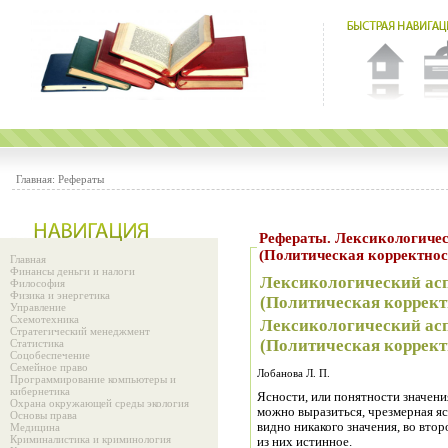
Главная:
Рефераты
Рефераты. Лексикологический аспект стилевых движений
(Политическая корректнос
Главная
Финансы деньги и налоги
Лексикологический ас
Философия
Физика и энергетика
(Политическая коррект
Управление
Схемотехника
Лексикологический ас
Стратегический менеджмент
(Политическая коррект
Статистика
Соцобеспечение
Семейное право
Лобанова Л. П.
Программирование компьютеры и
кибернетика
Ясности, или понятности значения
Охрана окружающей среды экология
можно выразиться, чрезмерная яс
Основы права
видно никакого значения, во втор
Медицина
Криминалистика и криминология
из них истинное.