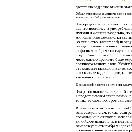
Достаточно подробное описание этого
Общая тенденция семантического разв
языке как особей разных видов.
Это представление отражается в 
паритетности, т. е. в употребле
мужчин и женщин раздельно, но 
Англоязычные феминистки настаи
"сестринство" (sisterhood) наряду
государственный министр (женщи
в официальной речи по случаю от
под ее "матронажем" – по аналог
месте одного прежнего было осу
сложносоставного слова "Schirmhe
отражающее принцип паритетност
слов в языке ведет, по сути, к р
языковой картине мира.
К гендерной политкорректности следуе
Эта разновидность гендерной по
к представителям групп различн
только то слово, которое они сам
В немецком языке слово "schwul"
гомосексуалистам, только если р
поскольку оно считалось оскорби
английском языке попали под запрет
гомосексуалисты выбрали для себ
примечательное семантическое ра