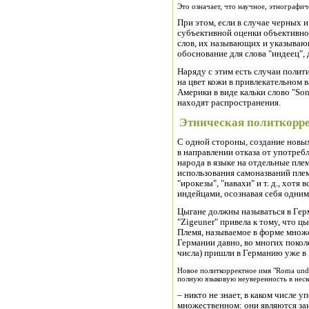
Это означает, что научное, этнографи
При этом, если в случае черных
субъективной оценки объективног
слов, их называющих и указывающ
обоснование для слова "индеец",
Наряду с этим есть случаи поли
на цвет кожи в привлекательном 
Америки в виде кальки слово "So
находят распространения.
Этническая политкорр
С одной стороны, создание новы
в направлении отказа от употреб
народа в языке на отдельные пле
использования самоназваний плем
"ирокезы", "навахи" и т. д., хот
индейцами, осознавая себя одним
Цыгане должны называться в Герм
"Zigeuner" привела к тому, что ц
Племя, называемое в форме множес
Германии давно, во многих поко
числа) пришли в Германию уже в 
Новое политкорректное имя "Roma und 
полную языковую неуверенность в неск
– никто не знает, в каком числе 
множественном: они являются заи