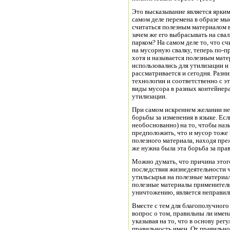
Это высказывание является ярким
самом деле перемена в образе мы
считаться полезным материалом в
зачем же его выбрасывать на свал
парком? На самом деле то, что 
на мусорную свалку, теперь по-
хотя и называется полезным мат
использовались для утилизации и
рассматривается и сегодня. Разн
технологии и соответственно с э
виды мусора в разных контейнера
утилизации.
При самом искреннем желании не 
борьбы за изменения в языке. Ес
необоснованно) на то, чтобы наз
предположить, что и мусор тоже
полезного материала, находя пре
же нужна была эта борьба за пра
Можно думать, что причина этог
последствия жизнедеятельности ч
утильсырья на полезные материал
полезные материалы применитель
уничтожению, является неправил
Вместе с тем для благополучног
вопрос о том, правильны ли имен
указывая на то, что в основу ре
правильность имен. От правильно