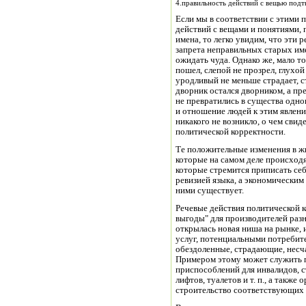
4.правильность действий с вещью подт
Если мы в соответствии с этими 
действий с вещами и понятиями,
имена, то легко увидим, что эти 
запрета неправильных старых им
ожидать чуда. Однако же, мало то
пошел, слепой не прозрел, глухой
уродливый не меньше страдает, с
дворник остался дворником, а п
не превратились в существа одног
и отношение людей к этим явлени
никакого не возникло, о чем сви
политической корректности.
Те положительные изменения в ж
которые на самом деле происходя
которые стремится приписать себ
ревизией языка, а экономическим
ними существует.
Речевые действия политической 
выгоды" для производителей разно
открылась новая ниша на рынке, 
услуг, потенциальными потребите
обездоленные, страдающие, несч
Примером этому может служить п
приспособлений для инвалидов, 
лифтов, туалетов и т. п., а также
строительство соответствующих