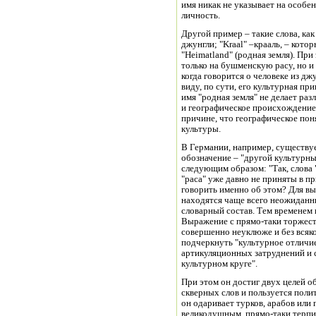
имя никак не указывает на особе
личность.
Другой пример – такие слова, как
джунгли; "Kraal" –крааль, – кот
"Heimatland" (родная земля). При
только на бушменскую расу, но и
когда говорится о человеке из джу
виду, по сути, его культурная п
имя "родная земля" не делает ра
и географическое происхождение 
причине, что географическое поня
культуры.
В Германии, например, существуе
обозначение – "другой культурны
следующим образом: "Так, слова 
"раса" уже давно не приняты в п
говорить именно об этом? Для в
находятся чаще всего неожиданн
словарный состав. Тем временем 
Выражение с прямо-таки торжест
совершенно неуклюже и без всяко
подчеркнуть "культурное отличие
артикуляционных затруднений и 
культурном круге".
При этом он достиг двух целей о
скверных слов и пользуется поли
он одаривает турков, арабов или 
великодушным, прямо-таки терпим