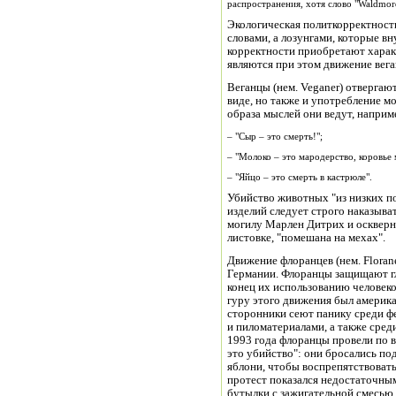
распространения, хотя слово "Waldmor
Экологическая политкорректност
словами, а лозунгами, которые в
корректности приобретают харак
являются при этом движение вега
Веганцы (нем. Veganer) отвергаю
виде, но также и употребление м
образа мыслей они ведут, наприм
– "Сыр – это смерть!";
– "Молоко – это мародерство, коровье м
– "Яйцо – это смерть в кастрюле".
Убийство животных "из низких п
изделий следует строго наказыва
могилу Марлен Дитрих и осквернил
листовке, "помешана на мехах".
Движение флоранцев (нем. Floran
Германии. Флоранцы защищают гл
конец их использованию человеко
гуру этого движения был америк
сторонники сеют панику среди ф
и пиломатериалами, а также сред
1993 года флоранцы провели по в
это убийство": они бросались под
яблони, чтобы воспрепятствоват
протест показался недостаточным
бутылки с зажигательной смесью 