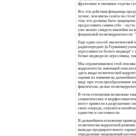
фруктовые и овощные отделы су
Все эти действия флоранцы пред
лучше, чем миска салата на столе
том, что должны быть защищены 
предоставить самим себе – пусть 
уже можно увидеть наклейки на в
флоранской политкорректности: "
Еще один способ экологической 
радиопередаче (в Германии) упом
агрессивность белого медведя" с 
белые медведи не агрессивны, так
Мы ограничиваемся этой лексико
корректности, имеющей описате
здесь виды политической коррект
оценки их влияния на дальнейшее
виду при этом преобразование яз
фактически, целью политкоррект
В этом отношении возможны таки
семантических и морфосемантичес
могут привести к разрушению сис
свою очередь, отразится неизбеж
единстве и системности.
В дальнейшем изложении приводи
политически корректной ревизии 
выводы предварительного характ
определение направлений изучен