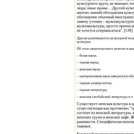
культурного круга, не виноват, ч
люди, иные нравы… Другой культ
многих чаяний обогащения культ
обогащение обычный иностранец 
замену утопии – мультикультурное
мультикультуры, просто причисля
не хочется соприкасаться". [139]
Другая разновидность культурной пол
культуры.
Об этом свидетельствует наличие в язы
– белая наука;
– черная наука;
– женская наука;
– альтернативная наука (вводится в обо
– черные университеты;
– черная литература;
– женская (лесбийская) литература и т. 
Существует женская культура в ц
существующая как противовес "г
состоит из женской литературы, 
женских групп и женских кафе. Ж
ранимости. Специфически женска
таковых.
Культурной традиции противопоставлен