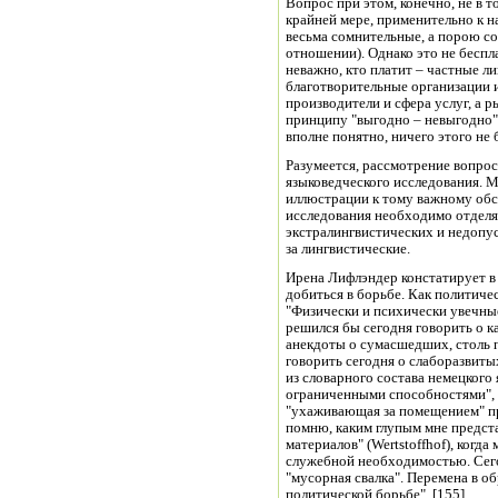
Вопрос при этом, конечно, не в 
крайней мере, применительно к н
весьма сомнительные, а порою с
отношении). Однако это не бесплат
неважно, кто платит – частные л
благотворительные организации и
производители и сфера услуг, а 
принципу "выгодно – невыгодно".
вполне понятно, ничего этого не 
Разумеется, рассмотрение вопросо
языковедческого исследования. 
иллюстрации к тому важному обст
исследования необходимо отделя
экстралингвистических и недопу
за лингвистические.
Ирена Лифлэндер констатирует в
добиться в борьбе. Как политичес
"Физически и психически увечные
решился бы сегодня говорить о 
анекдоты о сумасшедших, столь п
говорить сегодня о слаборазвит
из словарного состава немецкого
ограниченными способностями", 
"ухаживающая за помещением" п
помню, каким глупым мне предст
материалов" (Wertstoffhof), когда
служебной необходимостью. Сего
"мусорная свалка". Перемена в об
политической борьбе". [155]