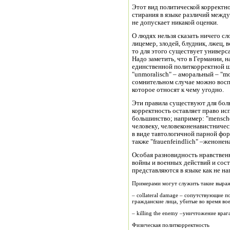
Этот вид политической корректно
стирания в языке различий между
не допускает никакой оценки.
О людях нельзя сказать ничего с
лицемер, злодей, блудник, лжец, в
то для этого существует универс
Надо заметить, что в Германии, н
единственной политкорректной ш
"unmoralisch" – аморальный – "mo
сомнительном случае можно воспо
которое относят к чему угодно.
Эти правила существуют для бол
корректность оставляет право ис
большинство; например: "mensch
человеку, человеконенавистничес
в виде тавтологичной парной фор
также "frauenfeindlich" –женоне
Особая разновидность нравствен
войны и военных действий и сост
представляются в языке как не н
Примерами могут служить такие выра
– collateral damage – сопутствующие поте
гражданские лица, убитые во время во
– killing the enemy –уничтожение врага 
Физическая политкорректность