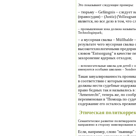
Это показывают следующие примеры:
– тюрьму – Gefängnis – следует 
(правосудия) – (Justiz) (Vollzugs
является, но все дело в том, что 
– промышленная зона должна называть
Technologiepark;
– а мусорная свалка – Müllhalde 
результате чего мусорная свалка 
высокотехнологичными предприят
словом "Entsorgung" в качестве 
захоронение ядерных отходов;
– вспомогательные школы для детей с о
именуются особыми школами – Sonders
Такая завуалированность проникае
в соответствии с которым неиму
должны нести судебные издержки,
право бедных так и называлось в з
"Armenrecht", теперь же, по соо
переименован в "Помощь по судеб
содержание его осталось прежни
Этическая политкорре
Семантическое развитие политкоррект
направлено в сторону нивелирования и
Если, например, слово "пьяница" –