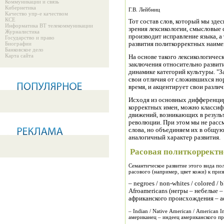
Коммуникации и связь
Кибернетика
Г.В. Лейбниц
Качество упр-е качеством
КСЕ
Тот состав слов, который мы здес
Информатика ВТ телекоммуникации
зрения лексикологии, смысловые 
Журналистика
производит исправление языка, а
Государство и право
Биографии
развития политкорректных наиме
Банковское дело
Карта сайта
На основе такого лексикологичес
заключения относительно развит
динамике категорий культуры. "
свои отличия от сложившихся но
время, и акцентирует свои разли
Исходя из основных дифференци
корректных имен, можно классиф
движений, возникающих в резуль
революции. При этом мы не расс
слова, но объединяем их в общу
аналогичный характер развития.
Расовая политкорректн
Семантическое развитие этого вида по
расового (например, цвет кожи) к при
– negroes / non-whites / colored / b
Afroamericans (негры – небелые 
африканского происхождения – 
– Indian / Native American / American In
американец – индеец американского пр