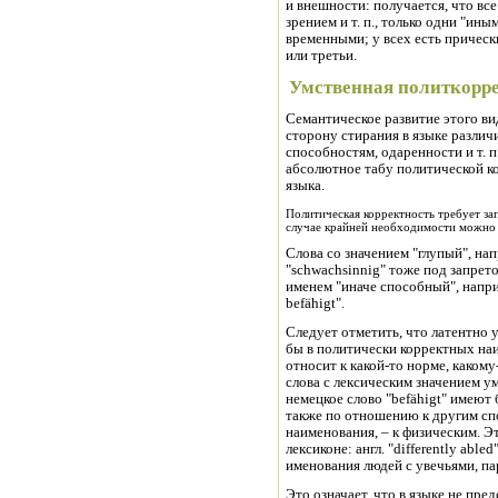
и внешности: получается, что вс
зрением и т. п., только одни "ин
временными; у всех есть прическ
или третьи.
Умственная политкорр
Семантическое развитие этого ви
сторону стирания в языке разли
способностям, одаренности и т. 
абсолютное табу политической ко
языка.
Политическая корректность требует за
случае крайней необходимости можно 
Слова со значением "глупый", напр
"schwachsinnig" тоже под запрет
именем "иначе способный", наприме
befähigt".
Следует отметить, что латентно
бы в политически корректных наи
относит к какой-то норме, каком
слова с лексическим значением ум
немецкое слово "befähigt" имею
также по отношению к другим спо
наименования, – к физическим. Э
лексиконе: англ. "differently able
именования людей с увечьями, пар
Это означает, что в языке не пр