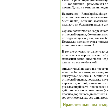
является резко отрицательной оце
– Alkoholkranke – размыто как в
печени?), так и в отношении оцен
Наркоманов – Rauschgiftsüchtige 
политкорректно – пользователями 
Suchtkranke). Конечно, и алкогол
называть их больными вполне уме
Однако политическая корректнос
этической оценки, болезненным с
не подлежащим оценке, так как бо
Поскольку прежние слова попадаю
принципе невозможной.
В тех же случаях, когда не удаетс
политическая корректность треб
фантазией слово "химически недом
слегка, но все же больной.
Аналогичный подход и к преступ
– Verbrecher – и которые именую
наказуемые действия – Straftäter
этической оценки, поскольку внут
характер действий, в отличие от 
указывающей на то, что человек
действия все люди совершают (н
правила дорожного движения и т.п
корректного языка, все одинаковые
Нравственная политко