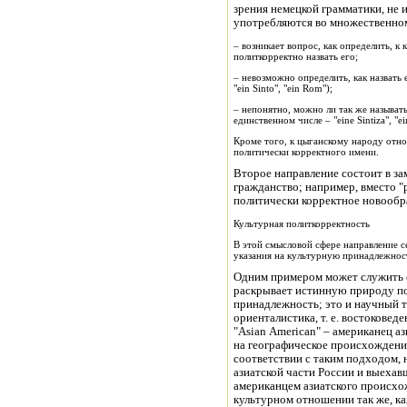
зрения немецкой грамматики, не 
употребляются во множественном
– возникает вопрос, как определить, к
политкорректно назвать его;
– невозможно определить, как назвать 
"ein Sinto", "ein Rom");
– непонятно, можно ли так же называт
единственном числе – "eine Sintiza", "e
Кроме того, к цыганскому народу относ
политически корректного имени.
Второе направление состоит в за
гражданство; например, вместо "р
политически корректное новообра
Культурная политкорректность
В этой смысловой сфере направление с
указания на культурную принадлежнос
Одним примером может служить сл
раскрывает истинную природу по
принадлежность; это и научный 
ориенталистика, т. е. востокове
"Asian American" – американец а
на географическое происхождени
соответствии с таким подходом, 
азиатской части России и выехав
американцем азиатского происхож
культурном отношении так же, ка