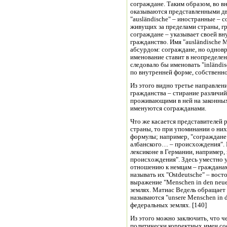
сограждане. Таким образом, во 
оказываются представленными д
"ausländischе" – иностранные – 
живущих за пределами страны, гр
сограждане – указывает своей в
гражданство. Имя "ausländische 
абсурдом: сограждане, но одновр
именование ставит в неопределен
следовало бы именовать "inländis
по внутренней форме, собственн
Из этого видно третье направлен
гражданства – стирание различий
проживающими в ней на законных
именуются согражданами.
Что же касается представителей 
страны, то при упоминании о них
формулы; например, "сограждане 
албанского… – происхождения". В
лексиконе в Германии, например,
происхождения". Здесь уместно 
отношению к немцам – гражданам
называть их "Ostdeutsche" – вос
выражение "Menschen in den neu
землях. Матиас Ведель обращает 
называются "unsere Menschen in 
федеральных землях. [140]
Из этого можно заключить, что ч
политически корректных имен сос