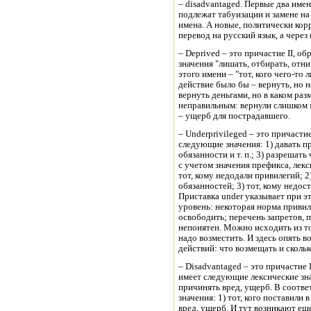
– disadvantaged. Первые два име
подлежат табуизации и замене на
имена. А новые, политически кор
перевод на русский язык, а чере
– Deprived – это причастие II, о
значения "лишать, отбирать, отни
этого имени – "тот, кого чего-то 
действие было бы – вернуть, но 
вернуть деньгами, но в каком раз
неправильным: вернули слишком 
– ущерб для пострадавшего.
– Underprivileged – это причастие
следующие значения: 1) давать п
обязанности и т. п.; 3) разрешат
с учетом значения префикса, лек
тот, кому недодали привилегий; 2
обязанностей; 3) тот, кому недо
Приставка under указывает при э
уровень: некоторая норма привил
освободить; перечень запретов, 
непонятен. Можно исходить из то
надо возместить. И здесь опять 
действий: что возмещать и сколь
– Disadvantaged – это причастие I
имеет следующие лексические зна
причинять вред, ущерб. В соотве
значения: 1) тот, кого поставили
вред, ущерб. И тут возникают еще