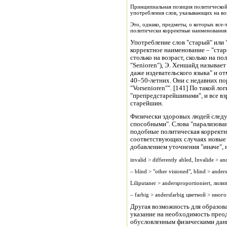
Принципиальная позиция политической 
употребления слов, указывающих на во
Это, однако, предметы, о которых все
политически корректные наименования
Употребление слов "старый" или
корректное наименование – "стар
столько на возраст, сколько на пол
"Senioren"), Э. Хеншайд называе
даже издевательского языка" и от
40–50-летних. Они с недавних п
"Vorsenioren"". [141] По такой л
"препредстарейшинами", и все вз
старейшин.
Физически здоровых людей следу
способными". Слова "парализованн
подобные политическая корректно
соответствующих случаях новые 
добавлением уточнения "иначе", 
invalid > differently abled, Invalide > 
– blind > "other visioned", blind > ander
Liliputaner > andersproportioniert, л
– farbig > andersfarbig цветной > иного
Другая возможность для образов
указание на необходимость прео
обусловленным физическими дан