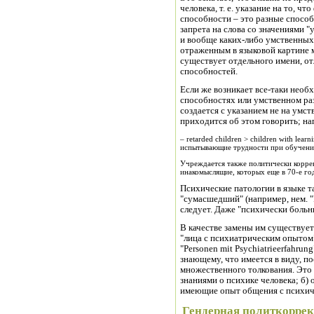
человека, т. е. указание на то, 
способности – это разные способн
запрета на слова со значениями "
и вообще каких-либо умственных 
отраженным в языковой картине м
существует отдельного имени, о
способностей.
Если же возникает все-таки необ
способностях или умственном раз
создается с указанием не на умст
приходится об этом говорить; на
– retarded children > children with lear
испытывающие трудности при обучени
Учреждается также политически корре
инакомыслящие, которых еще в 70-е год
Психические патологии в языке т
"сумасшедший" (например, нем. "Ir
следует. Даже "психически больны
В качестве замены им существуе
"лица с психиатрическим опытом"
"Personen mit Psychiatrieerfahrun
знающему, что имеется в виду, п
множественного толкования. Это 
знаниями о психике человека; б)
имеющие опыт общения с психиче
Гендерная политкоррек