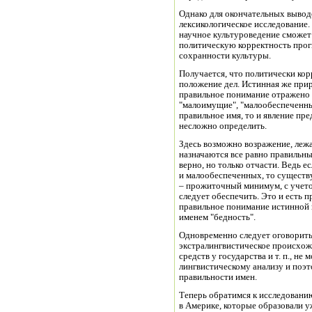
Однако для окончательных выво
лексикологическое исследование.
научное культуроведение сможет
политическую корректность прог
сохранности культуры.
Получается, что политически кор
положение дел. Истинная же прир
правильное понимание отражено в
"малоимущие", "малообеспеченные
правильное имя, то и явление пре
несложно определить.
Здесь возможно возражение, лежа
назначаются все равно правильны
верно, но только отчасти. Ведь 
и малообеспеченных, то существ
– прожиточный минимум, с учето
следует обеспечить. Это и есть 
правильное понимание истинной 
именем "бедность".
Одновременно следует оговорить
экстралингвистическое происхож
средств у государства и т. п., не
лингвистическому анализу и поэ
правильности имен.
Теперь обратимся к исследовани
в Америке, которые образовали уж