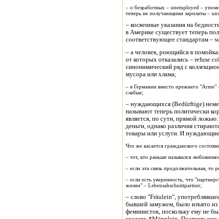
– о безработных – unemployed – упоми
теперь не получающими зарплаты – un
– косвенные указания на бедност
в Америке существует теперь пол
соответствующее стандартам – su
– а человек, роющийся в помойках
от которых отказались – refuse col
синонимический ряд с коллекцион
мусора или хлама;
– в Германии вместо прежнего "Arme" 
слабые;
– нуждающихся (Bedürftige) нем
называют теперь политически кор
является, по сути, прямой ложью:
деньги, однако различия стираютс
товары или услуги. И нуждающиес
Что же касается гражданского состоян
– тот, кто раньше назывался любовнико
– если эта связь продолжительная, то р
– если есть уверенность, что "партнерс
жизни" – Lebensabschnittpartner;
– слово "Fräulein", употреблявш
бывшей замужем, было изъято из
феминисток, поскольку ему не бы