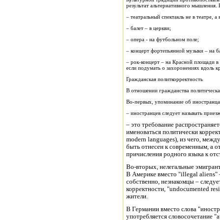
результат альтернативного мышления. 
– театральный спектакль не в театре, а 
– балет – в церкви;
– опера - на футбольном поле;
– концерт фортепьянной музыки – на б
– рок-концерт – на Красной площади в
если подумать о захоронениях вдоль к
Гражданская политкорректность
В отношении гражданства политическая
Во-первых, упоминание об иностранца
– иностранцев следует называть приезж
– это требование распространяет
именоваться политически коррект
modern languages), из чего, межд
быть отнесен к современным, а о
причисления родного языка к отс
Во-вторых, нелегальные эмигран
В Америке вместо "illegal alien
собственно, незнакомцы – следуе
корректности, "undocumented res
жители.
В Германии вместо слова "иностр
употребляется словосочетание "a