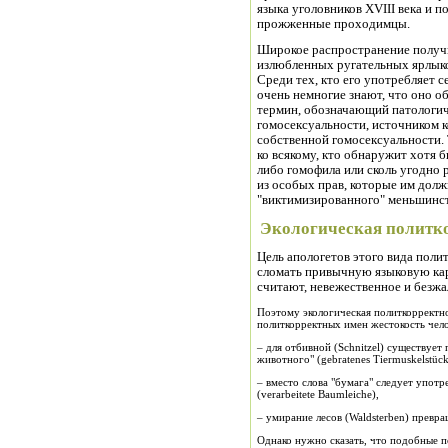
языка уголовников XVIII века и 
прожженные проходимцы.
Широкое распространение получи
излюбленных ругательных ярлыко
Среди тех, кто его употребляет с
очень немногие знают, что оно о
термин, обозначающий патологич
гомосексуальности, источником 
собственной гомосексуальности.
ко всякому, кто обнаружит хотя 
либо гомофила или сколь угодно 
из особых прав, которые им долж
"виктимизированного" меньшинст
Экологическая политк
Цель апологетов этого вида поли
сломать привычную языковую кар
считают, невежественное и безжа
Поэтому экологическая политкорректн
политкорректных имен жестокость чел
– для отбивной (Schnitzel) существуе
животного" (gebratenes Tiermuskelstück
– вместо слова "бумага" следует упот
(verarbeitete Baumleiche),
– умирание лесов (Waldsterben) превра
Однако нужно сказать, что подобные 