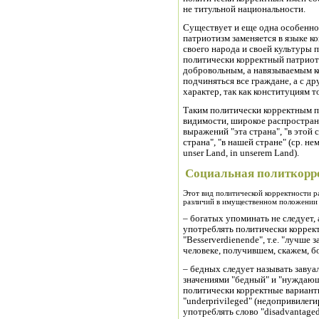
не титульной национальности.
Существует и еще одна особенно
патриотизм заменяется в языке 
своего народа и своей культуры п
политически корректный патриоти
добровольным, а навязываемым к
подчиняться все граждане, а с д
характер, так как конституциям 
Таким политически корректным п
видимости, широкое распростране
выражений "эта страна", "в этой 
страна", "в нашей стране" (ср. не
unser Land, in unserem Land).
Социальная политкорр
Этот вид политической корректности ра
различий в имущественном положении 
– богатых упоминать не следует,
употреблять политически коррек
"Besserverdienende", т.е. "лучше
человеке, получившем, скажем, б
– бедных следует называть завуал
значениями "бедный" и "нуждающ
политически корректные варианты
"underprivileged" (недопривилег
употреблять слово "disadvantage