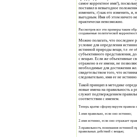
самое корректное имя!), поскольк
поставил в невыгодное положение;
изменить; г) как его изменить, и,
выгодным. Имя об этом ничего не
практически невозможно.
Рассмотрев все эти примеры таким обр
создаваемые политической корректност
Можно полагать, что последнее 
условие для определения истинн
истинной природы вещи, т.е. ее 
субъективного представления, до
с вещью. Если же объективные св
отражено в ее имени, не позволя
необходимые для достижения жела
свидетельством того, что истинн
следовательно, имя ее не истинно,
Такой принцип в методике опред
новые имена на правильность a pr
служит подтверждением правильн
соответствии с именем.
Теперь кратко сформулируем правила 
1.имя правильно, если оно истинно;
2.имя истинно, если оно отражает пр
3.правильность понимания истинной п
правильных действий с вещью;