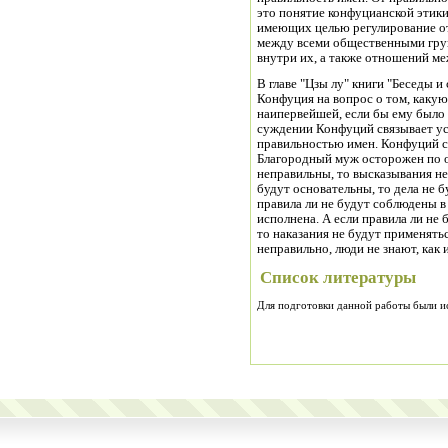
это понятие конфуцианской этик
имеющих целью регулирование о
между всеми общественными груп
внутри их, а также отношений м
В главе "Цзы лу" книги "Беседы 
Конфуция на вопрос о том, какую
наипервейшей, если бы ему было 
суждении Конфуций связывает ус
правильностью имен. Конфуций с
Благородный муж осторожен по от
неправильны, то высказывания не
будут основательны, то дела не б
правила ли не будут соблюдены в 
исполнена. А если правила ли не
то наказания не будут применять
неправильно, люди не знают, как и
Список литературы
Для подготовки данной работы были исп