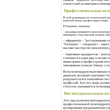
скажем, *Männlein. Поэтому оно 
сексистской ассиметрии в немецк
Профессиональная пол
В этой разновидности политической к
различий между профессиями в языке.
В Германии, например:
– продавцы называются консультантами
имеющими очень высокий уровень обр
– официанты – "ресторанными сп
"Fachmann" – специалист – имеет
высокое мастерство (аналогично р
– тюремные надзиратели – испол
становятся в один ряд со всеми 
министрами и профессорами (пос
чиновникам согласно Закону о го
Всем политкорректным именам та
диапазон, который охватывает бо
разрушается вся понятийная сист
профессий. Зато все люди, разл
статусом, оказываются политкор
Институциональная по
Этот вид политической корректно
профессиональной политкорректн
вуалирования предназначения уч