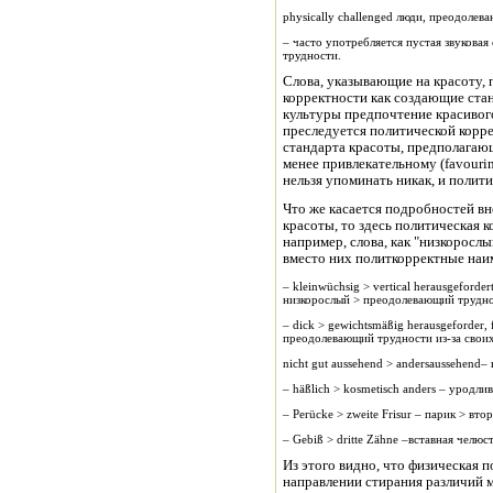
physically challenged люди, преодолев
– часто употребляется пустая звуковая
трудности.
Слова, указывающие на красоту,
корректности как создающие ста
культуры предпочтение красивог
преследуется политической корре
стандарта красоты, предполагаю
менее привлекательному (favouring 
нельзя упоминать никак, и полити
Что же касается подробностей вн
красоты, то здесь политическая 
например, слова, как "низкорослый
вместо них политкорректные наи
– kleinwüchsig > vertical herausgefordert
низкорослый > преодолевающий трудно
– dick > gewichtsmäßig herausgeforder, 
преодолевающий трудности из-за свои
nicht gut aussehend > andersaussehend
– häßlich > kosmetisch anders – уродл
– Perücke > zweite Frisur – парик > вто
– Gebiß > dritte Zähne –вставная челюс
Из этого видно, что физическая 
направлении стирания различий 