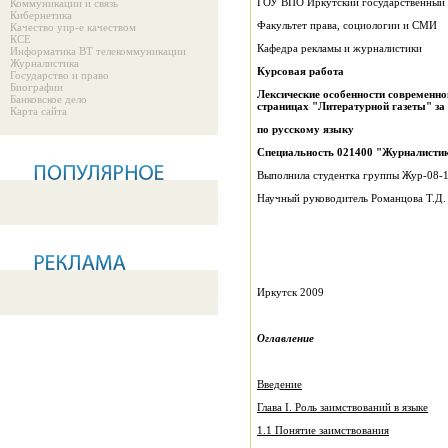
ГОУ ВПО Иркутский государственный 
Коммуникации и связь
Кибернетика
Факультет права, социологии и СМИ
Качество упр-е качеством
КСЕ
Кафедра рекламы и журналистики
Информатика ВТ телекоммуникации
Журналистика
Курсовая работа
Государство и право
Биографии
Лексические особенности современно
Банковское дело
страницах "Литературной газеты" за
Карта сайта
по русскому языку
Специальность 021400 "Журналисти
Выполнила студентка группы Жур-08-1
Научный руководитель Романцова Т.Д.
Иркутск 2009
Оглавление
Введение
Глава I. Роль заимствований в языке
1.1 Понятие заимствования