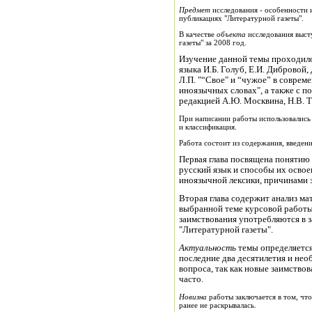
Предмет
исследования - особенности 
публикациях "Литературной газеты".
В качестве
объекта
исследования выст
газеты" за 2008 год.
Изучение данной темы проходило
языка И.Б. Голуб, Е.И. Дибровой,
Л.П. "“Свое" и “чужое” в совреме
иноязычных словах", а также с 
редакцией А.Ю. Москвина, Н.В. Т
При написании работы использовались
и классификация.
Работа состоит из содержания, введени
Первая глава посвящена понятию
русский язык и способы их освое
иноязычной лексики, причинами 
Вторая глава содержит анализ ма
выбранной теме курсовой работы
заимствования употребляются в з
"Литературной газеты".
Актуальность
темы определяется
последние два десятилетия и не
вопроса, так как новые заимство
часто.
Новизна
работы заключается в том, что
ранее не раскрывалась.