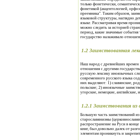
только фонетически, семантически 
фонетикой (акцентологией, орфоэ
преемника". Таким образом, заим
языковой структуры, наглядно д
языке. Рассматривая время прони
можно следить за историей стран
период, какие значимые события 
государство налаживало отношен
1.2 Заимствованная лек
Наш народ с древнейших времен в
отношения с другими государств
русскую лексику иноязычных сло
современного русского языка со
них выделяют: 1) славянские, род
польские; 2) иноязычные заимство
угорские, немецкие, английские, и
1.2.1 Заимствования из
Большую часть заимствований из
старославянизмы (церковнославя
распространение на Руси в конце
книг, был довольно далек от разг
элементам проникнуть и закрепить