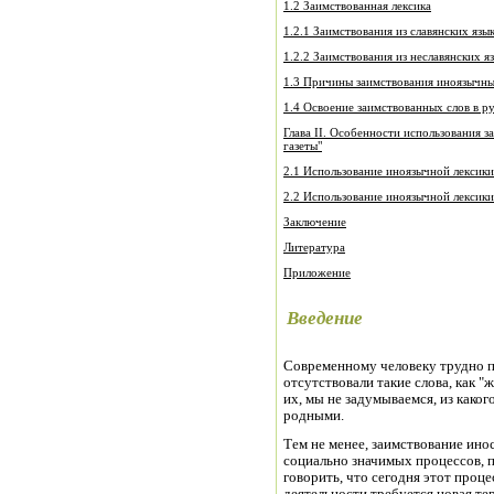
1.2 Заимствованная лексика
1.2.1 Заимствования из славянских язы
1.2.2 Заимствования из неславянских я
1.3 Причины заимствования иноязычны
1.4 Освоение заимствованных слов в р
Глава II. Особенности использования 
газеты"
2.1 Использование иноязычной лексики
2.2 Использование иноязычной лексики
Заключение
Литература
Приложение
Введение
Современному человеку трудно пр
отсутствовали такие слова, как "
их, мы не задумываемся, из каког
родными.
Тем не менее, заимствование ино
социально значимых процессов, 
говорить, что сегодня этот проц