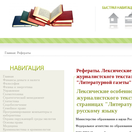
Главная:
Рефераты
Рефераты. Лексические особенности современного
журналистского текста
Главная
Финансы деньги и налоги
"Литературной газеты" 
Философия
Физика и энергетика
Лексические особенн
Управление
Схемотехника
журналистского текс
Стратегический менеджмент
Статистика
страницах "Литерату
Соцобеспечение
Семейное право
русскому языку
Программирование компьютеры и
кибернетика
Охрана окружающей среды экология
Министерство образования и науки Ро
Основы права
Медицина
Федеральное агентство по образовани
Криминалистика и криминология