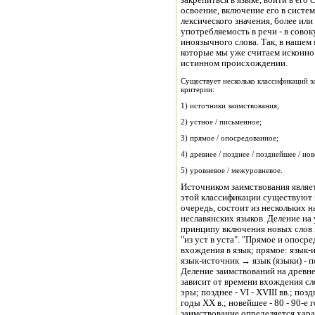
закрепиться в языке, войти в его
освоение, включение его в систе
лексического значения, более или
употребляемость в речи - в сово
иноязычного слова. Так, в нашем
которые мы уже считаем исконно 
истинном происхождении.
Существует несколько классификаций з
критерии:
1) источники заимствования;
2) устное / письменное;
3) прямое / опосредованное;
4) древнее / позднее / позднейшее / нов
5) уровневое / межуровневое.
Источником заимствования являет
этой классификации существуют и
очередь, состоит из нескольких н
неславянских языков. Деление на
принципу включения новых слов в
"из уст в уста". "Прямое и опос
вхождения в язык; прямое: язык
язык-источник → язык (языки) - 
Деление заимствований на древне
зависит от времени вхождения сло
эры; позднее - VI - XVIII вв.; поз
годы XX в.; новейшее - 80 - 90-е
заимствование определяется хара