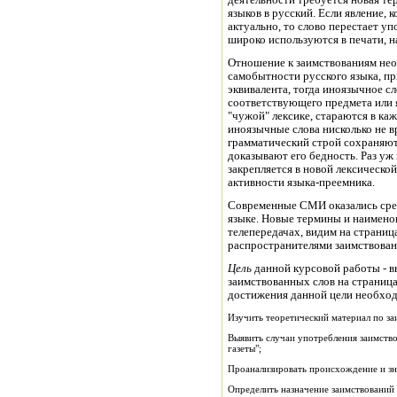
деятельности требуется новая те
языков в русский. Если явление,
актуально, то слово перестает уп
широко используются в печати, н
Отношение к заимствованиям неод
самобытности русского языка, пр
эквивалента, тогда иноязычное с
соответствующего предмета или 
"чужой" лексике, стараются в ка
иноязычные слова нисколько не в
грамматический строй сохраняют
доказывают его бедность. Раз уж
закрепляется в новой лексической
активности языка-преемника.
Современные СМИ оказались сред
языке. Новые термины и наимено
телепередачах, видим на страниц
распространителями заимствован
Цель
данной курсовой работы - в
заимствованных слов на страница
достижения данной цели необхо
Изучить теоретический материал по за
Выявить случаи употребления заимств
газеты";
Проанализировать происхождение и зн
Определить назначение заимствований 