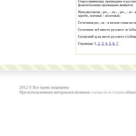
Старославянизмы, пришедшие в русски
фонетическими признаками являются:
Неполногласия -
ра-, - ла-, - ре-, - ле -
череда, млечный - молочный
;
Сочетания
ра-, ла -
в начале слова на 
Сочетание
жд
вместо русского
ж
(обще
Согласный
щ
на месте русского
ч
(общес
Страницы: 1,
2
,
3
,
4
,
5
,
6
,
7
2012 © Все права защищены
При использовании материалов активная
ссылка на источник
обязат