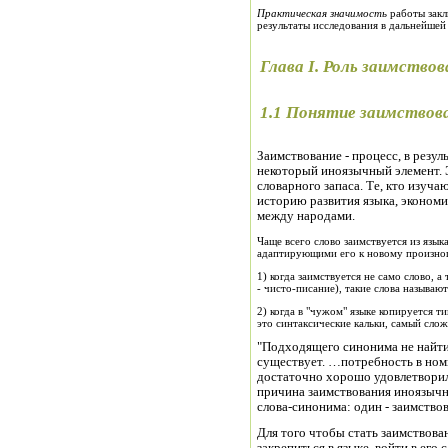
Практическая значимость
работы закл
результаты исследования в дальнейшей
Глава
I
. Роль заимствов
1.1 Понятие заимствов
Заимствование - процесс, в резул
некоторый иноязычный элемент. 
словарного запаса. Те, кто изуч
историю развития языка, экономи
между народами.
Чаще всего слово заимствуется из язы
адаптирующими его к новому произно
1) когда заимствуется не само слово, а 
- чисто-писание), такие слова называют
2) когда в "чужом" языке копируется ти
это синтаксические кальки, самый сло
"Подходящего синонима не найти.
существует. …потребность в номи
достаточно хорошо удовлетворило
причина заимствования иноязычн
слова-синонима: один - заимствов
Для того чтобы стать заимствов