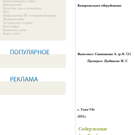
Коммуникации и связь
Кибернетика
Копировальное оборудование
Качество упр-е качеством
КСЕ
Информатика ВТ телекоммуникации
Журналистика
Государство и право
Биографии
Банковское дело
Карта сайта
Выполнил: Синюшкина А. гр.№ 72
Проверил: Цыбикова М. Г.
г. Улан-Удэ
2011г.
Содержание