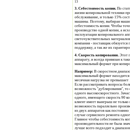
13
3. Себестоимость копии.
По стат
жизни копировальной техники пр
обслуживание, и только 15% сос
машины. Поэтому, выбирая машину
себестоимость копии. Чтобы точ
производство одной копии, а исх
эксплуатации копировального ап
светочувствительных материалов 
компания - поставщик обязуется 
поддержку, а так же их гарантир
4. Скорость копирования.
Этот п
аппарату, и всегда привязан к та
максимальный формат при копир
Например:
В скоростном диапазо
максимальный формат находится в
месячная нагрузка не превышает 
Если рассматривать вопросы бол
возможность "дублирования", то 
одного высокоскоростного. Зача
одного, имеющего скорость 90 к
клиент имеет выигрыш не только 
возможность параллельно произв
из двух аппаратов как постоянно
случае сервисного ремонта одног
Главное чтобы себестоимость ко
производительности не была знач
лучше всего подходит к диапазон