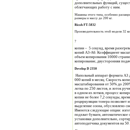
дополнительных функций, сущес
облегчающих работу с ним.
Машины этого типа, особенно расшире
размеры и массу до 200 кг.
Ricoh
FT
-5832
Производительность этой модели 32 ко
7
копии – 5 секунд, время разогре
копий А3-А6. Коэффициент масш
объем копирования 10000 страни
копирование, двусторонняя пода
Develop
D
2350
Напольный аппарат формата А3 д
000 копий в месяц. Скорость коп
масштабирования от 50% до 200%
лотка по 250 листов, и лоток руч
в одном из лотков, процесс копи
копии не более 7,2 секунды, вре
рециркуляции тонера позволяет и
выделение озона, обусловлено си
Имеются следующие опции: изгот
подхват бумаги, автоматическое
установки дополнительно, сорти
автоподатчика документов на 50 