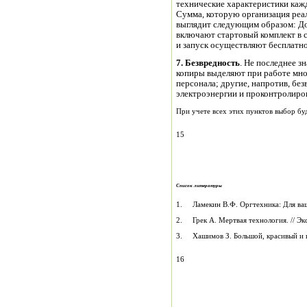
технические характеристики каж
Сумма, которую организация реал
выглядит следующим образом:
До
включают стартовый комплект в с
и запуск осуществляют бесплатно
7. Безвредность
. Не последнее 
копиры выделяют при работе мно
персонала; другие, напротив, бе
электроэнергии и проконтролиро
При учете всех этих пунктов выбор бу
15
Список литературы
1. Ламекин В.Ф. Оргтехника: Для ваш
2. Грек А. Мертвая технология. // Экс
3. Хашимов З. Большой, красивый и па
16