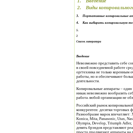
1.
Вве
2.
Виды копиров
3.
Портативные копировальные
а
4.
Как выбирать копиров
5.
2
Список литература
Введение
Невозможно представить себе со
в своей повседневной работе ср
оргтехника не только коренным о
работы, но и обеспечивают боль
деятельности.
Копировальные аппараты – один и
никак невозможно вообразить себ
работа любой организации не об
Российский рынок копировальной
конкурентен: десятки торговых 
Разнообразие марок впечатляет: Xe
Konica, Mita, Panasonic, Utax, Nash
Olympia, Develop, Triumph Adler,
девять брэндов представляют ре
просто продвигают аппараты на 