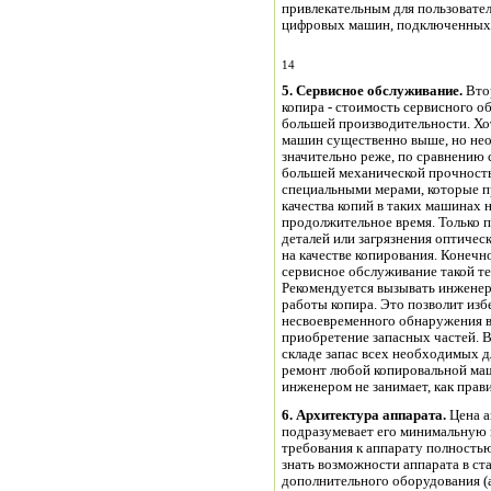
привлекательным для пользовател
цифровых машин, подключенных 
14
5. Сервисное обслуживание.
Втор
копира - стоимость сервисного 
большей производительности. Хо
машин существенно выше, но нео
значительно реже, по сравнению
большей механической прочностью
специальными мерами, которые 
качества копий в таких машинах 
продолжительное время. Только 
деталей или загрязнения оптичес
на качестве копирования. Конечно
сервисное обслуживание такой т
Рекомендуется вызывать инженера
работы копира. Это позволит изб
несвоевременного обнаружения в
приобретение запасных частей. В
складе запас всех необходимых д
ремонт любой копировальной ма
инженером не занимает, как прави
6. Архитектура аппарата.
Цена а
подразумевает его минимальную к
требования к аппарату полность
знать возможности аппарата в ст
дополнительного оборудования (ав