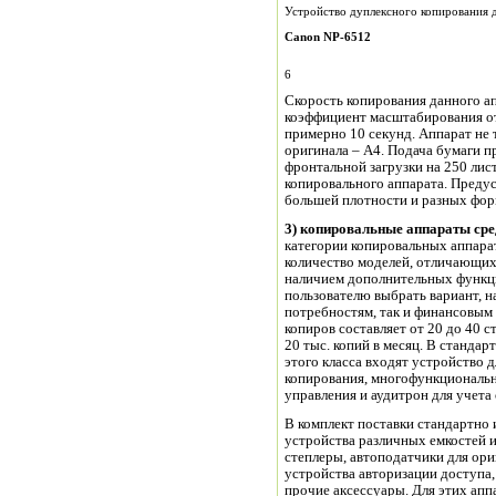
Устройство дуплексного копирования 
Canon
NP
-6512
6
Скорость копирования данного ап
коэффициент масштабирования от
примерно 10 секунд. Аппарат не
оригинала – А4. Подача бумаги 
фронтальной загрузки на 250 лис
копировального аппарата. Преду
большей плотности и разных форм
3) копировальные аппараты сре
категории копировальных аппара
количество моделей, отличающихс
наличием дополнительных функци
пользователю выбрать вариант, н
потребностям, так и финансовым
копиров составляет от 20 до 40 с
20 тыс. копий в месяц. В станд
этого класса входят устройство 
копирования, многофункциональ
управления и аудитрон для учета
В комплект поставки стандартно
устройства различных емкостей и
степлеры, автоподатчики для ори
устройства авторизации доступа,
прочие аксессуары. Для этих ап