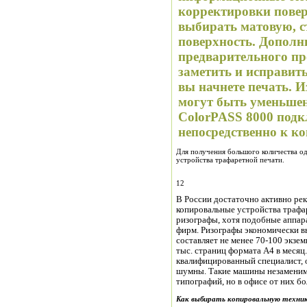
корректировки повер
выбирать матовую, 
поверхность. Допол
предварительного пр
заметить и исправит
вы начнете печать. 
могут быть уменьше
ColorPASS 8000 под
непосредственно к к
Для получения большого количества о
устройства трафаретной печати.
12
В России достаточно активно ре
копировальные устройства трафар
ризографы, хотя подобные аппар
фирм. Ризографы экономически в
составляет не менее 70-100 экзе
тыс. страниц формата А4 в месяц
квалифицированный специалист, 
шумны. Такие машины незаменим
типографий, но в офисе от них б
Как выбирать копировальную техни