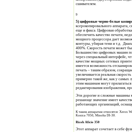
сшивателем.
9
5) цифровые черно-белые копи
ксерокопировального аппарата, с
еще и факса. Цифровая обработк
обеспечить качество печати, не
мощного процессора дает возмож
контуры, убирая тени и т.д. Диа
400%. Скорость печати может быт
Большинство цифровых машин по
через специальный интерфейс, чт
качестве мощных сетевых принте
имеется возможность отсканирова
печать – таким образом, сокраща
увеличивается реальная скорость
примерно такой же, как у самых 
этим машинам могут прилагаться
редактирования изображения, про
Эти дорогие и сложные машины м
решающе значение имеет качество
работающих организаций, оснащ
К таким аппаратам относятся: Xerox Wo
Konica 7050, Minolta DI-30.
Ricoh
Aficio
350
Этот аппарат сочетает в себе фун