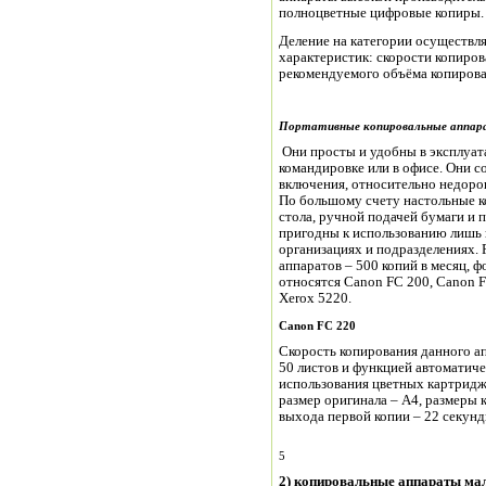
полноцветные цифровые копиры.
Деление на категории осуществля
характеристик: скорости копиров
рекомендуемого объёма копирова
Портативные копировальные
аппа
Они просты и удобны в эксплуат
командировке или в офисе. Они с
включения, относительно недорог
По большому счету настольные 
стола, ручной подачей бумаги и 
пригодны к использованию лишь 
организациях и подразделениях.
аппаратов – 500 копий в месяц, 
относятся Canon FC 200, Canon F
Xerox 5220.
Canon
FC
220
Скорость копирования данного ап
50 листов и функцией автоматич
использования цветных картридж
размер оригинала – А4, размеры 
выхода первой копии – 22 секунд
5
2) копировальные аппараты ма