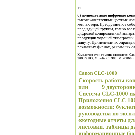
11
6) полноцветные цифровые коп
высококачественные цветные изоб
компьютера. Пре6дставляют собо
предыдущей группы, только все п
цифровой копировальный аппарат
продукции хорошей типографии. 
минуту. Применение их оправдано
рекламных фирмах, рекламных с
К моделям этой группы относятся: Can
2003/2103, Minolta CF 900, MB 8866 и
Canon CLC-1000
Скорость работы коп
или 9 двусторонни
Система CLC-1000 име
Приложения CLC 100
возможности: буклет
руководства по эксп
ежегодные отчеты д
листовки, таблицы д
информационные бю