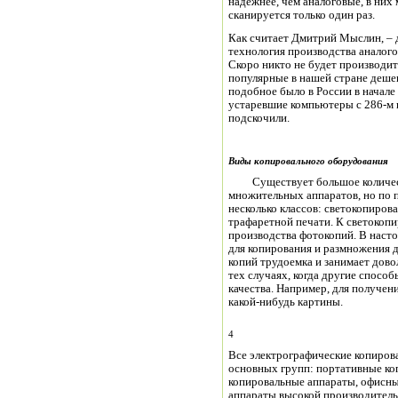
надежнее, чем аналоговые, в них 
сканируется только один раз.
Как считает Дмитрий Мыслин, – 
технология производства аналогов
Скоро никто не будет производит
популярные в нашей стране деше
подобное было в России в начале 
устаревшие компьютеры с 286-м п
подскочили.
Виды копировального оборудования
Существует большое количест
множительных аппаратов, но по 
несколько классов: светокопиров
трафаретной печати. К светокоп
производства фотокопий. В наст
для копирования и размножения 
копий трудоемка и занимает дово
тех случаях, когда другие спосо
качества. Например, для получе
какой-нибудь картины.
4
Все электрографические копиров
основных групп: портативные ко
копировальные аппараты, офисны
аппараты высокой производитель