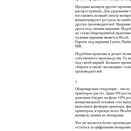
Продажа копиров других произв
распространена.
Для удержания 
поставлять полный спектр копир
концентрируют ресурсы на наибо
других производителей. Например
друга под своими марками. Подо
но стали общепринятой практико
чужими марками является Ricoh. 
Европе под марками Lanier, Nashuat
MB.
Подобная практика и делает воз
собственного производства. Та ж
под своей маркой. Большое преи
сбирать в своей «коллекции» тол
производителей.
3
Общемировая тенденция – число к
принтерах растет. Даже 4% роста
довольно бледно на фоне 10% ро
копировальной техники стал вып
выполнять функции принтера, фак
принтеров, и прежде всего Hewle
копиров, назвав их мопирами.
Что же касается более производи
остаться за цифровыми копирами.