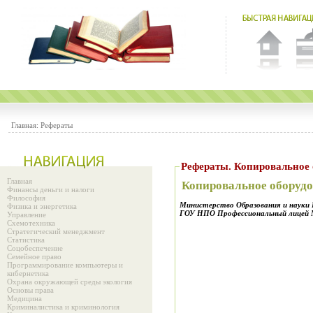
Главная:
Рефераты
Рефераты. Копировал
Главная
Копировальное оборуд
Финансы деньги и налоги
Философия
Министерство Образования и науки 
Физика и энергетика
ГОУ НПО Профессиональный лицей
Управление
Схемотехника
Стратегический менеджмент
Статистика
Соцобеспечение
Семейное право
Программирование компьютеры и
кибернетика
Охрана окружающей среды экология
Основы права
Медицина
Криминалистика и криминология