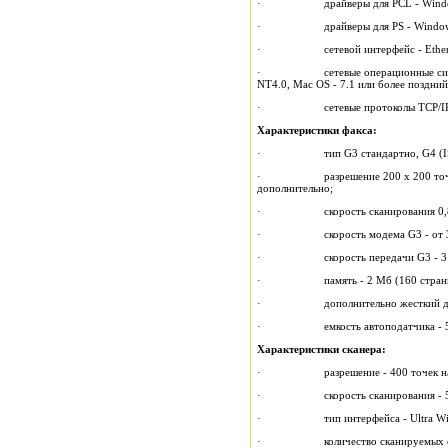
· драйверы для PCL - Windows 3.1 
· драйверы для PS - Windows 3.1 
· сетевой интерфейс - Ethernet 1
· сетевые операционные системы No
NT4.0, Mac OS - 7.1 или более поздний
· сетевые протоколы TCP/IP, IPX/
Характеристики факса:
· тип G3 стандартно, G4 (ISDN
· разрешение 200 х 200 точек на
дополнительно;
· скорость сканирования 0,81 се
· скорость модема G3 - от 33,6 до
· скорость передачи G3 - 3 секун
· память - 2 Мб (160 страниц) ст
· дополнительно жесткий диск 1
· емкость автоподатчика - 50
Характеристики сканера:
· разрешение - 400 точек на
· скорость сканирования - 50 с
· тип интерфейса - Ultra Wid
· количество сканируемых стра