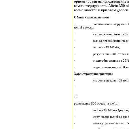
ориентирован на использование 
компьютерную сеть. Aficio 350 
возможностей и при этом удобен
Общие характеристики:
· оптимальная нагрузка - 10 000 
копий в месяц;
· скорость копирования 35 коп
· выход первой копии через 3,9 с
· память - 12 Мбайт;
· разрешение - 400 точек на
· масштабирование от 25% до 
· коды пользователя - 50 кодов
Характеристики принтера:
· скорость печати - 35 копий в
·
10
разрешение 600 точек на дюйм;
· память 16 Мбайт (расширяет
· сортировка копий со скреплени
· языки управления - PCL 5e, PLC