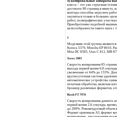
4) копировальные аппараты вы
класса – это уже серьезная техн
достигать 90 страниц в минуту, и
контора способна загрузить раб
окупиться только в больших орг
работ, полиграфических участка
Приобретению подобной машины 
целесообразности такого шага с 
8
Моделями этой группы являются: 
Konica 5370, Minolta EP 8010, Pa
Mita DC 8585, Utax C 812, MB 87
Xerox
5885
Скорость копирования 85 страниц
выхода первой копии 6,9 секунды
увеличение от 64% до 155%. Допо
круглосуточная система удаленно
автоматическое устройство сшив
печатная обработка, включая из
брошюр различных форматов, отп
Ricoh
FT
7970
Скорость копирования данного ап
первой копии 2,6 секунды, время
до 200%. Рекомендуемый объем к
Формат оригинала А3, формат ко
копирование, двусторонняя пода