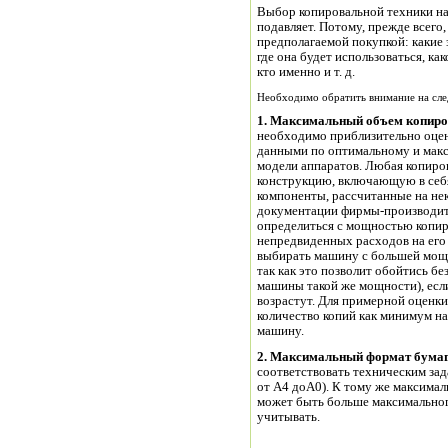
Выбор копировальной техники н
подавляет. Потому, прежде всего
предполагаемой покупкой: какие 
где она будет использоваться, ка
кто именно и т. д.
Необходимо обратить внимание на сл
1. Максимальный объем копиро
необходимо приблизительно оцен
данными по оптимальному и мак
модели аппаратов. Любая копиро
конструкцию, включающую в себя
компоненты, рассчитанные на не
документации фирмы-производите
определиться с мощностью копир
непредвиденных расходов на его
выбирать машину с большей мощн
так как это позволит обойтись б
машины такой же мощности), есл
возрастут. Для примерной оценк
количество копий как минимум на
машину.
2. Максимальный формат бумаг
соответствовать техническим зад
от А4 доА0). К тому же максимал
может быть больше максимальног
учитывать.