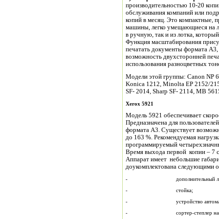
производительностью 10-20 копи
обслуживания компаний или подра
копий в месяц. Это компактные, 
машины, легко умещающиеся на л
в ручную, так и из лотка, котор
Функция масштабирования присут
печатать документы формата А3, 
возможность двухсторонней печа
использования разноцветных тон
Модели этой группы: Canon NP 64
Konica 1212, Minolta EP 2152/215
SF- 2014, Sharp SF- 2114, MB 561
Xerox
5921
Модель 5921 обеспечивает скоро
Предназначена для пользователе
формата А3. Существует возможн
до 163 %. Рекомендуемая нагрузк
программируемый четырехзначный
Время выхода первой копии – 7 с
Аппарат имеет небольшие габари
доукомплектована следующими о
- дополнительный лоток н
- стойка;
- устройство автоматической 
- сортер-степлер на 10 ячее