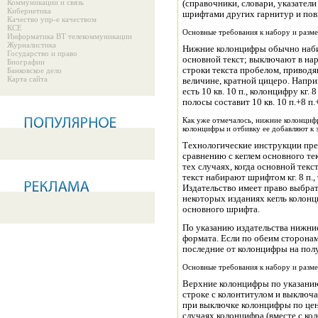
Коммуникации и связь
(справочники, словари, указатели
Кибернетика
шрифтами других гарнитур и пов
Качество упр-е качеством
КСЕ
Основные требования к набору и раз
Информатика ВТ телекоммуникации
Журналистика
Нижние колонцифры обычно набир
Государство и право
основной текст; выключают в на
Биографии
строки текста пробелом, привод
Банковское дело
Карта сайта
величине, кратной цицеро. Напри
есть 10 кв. 10 п., колонцифру кг.
полосы составит 10 кв. 10 п.+8 п.
Как уже отмечалось, нижние колонцифр
колонцифры и отбивку ее добавляют к
Технологические инструкции пре
сравнению с кеглем основного текс
тех случаях, когда основной текс
текст набирают шрифтом кг. 8 п.
Издательство имеет право выбрат
некоторых изданиях кегль колонц
основного шрифта.
По указанию издательства нижн
формата. Если по обеим сторонам
последние от колонцифры на пол
Основные требования к набору и разм
Верхние колонцифры по указанию 
строке с колонтитулом и выключа
при выключке колонцифры по цен
случаях колонцифра (вместе с ко