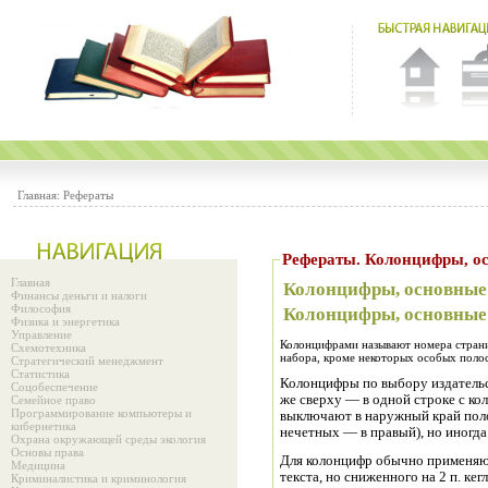
Главная:
Рефераты
Рефераты. Колонци
Главная
Колонцифры, основные 
Финансы деньги и налоги
Философия
Колонцифры, основные 
Физика и энергетика
Управление
Колонцифрами называют номера страни
Схемотехника
набора, кроме некоторых особых полос
Стратегический менеджмент
Статистика
Колонцифры по выбору издательс
Соцобеспечение
же сверху — в одной строке с ко
Семейное право
Программирование компьютеры и
выключают в наружный край поло
кибернетика
нечетных — в правый), но иногда
Охрана окружающей среды экология
Основы права
Для колонцифр обычно применяют
Медицина
текста, но сниженного на 2 п. ке
Криминалистика и криминология