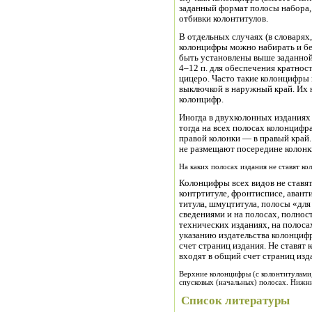
заданный формат полосы набора, 
отбивки колонтитулов.
В отдельных случаях (в словарях
колонцифры можно набирать и бе
быть установлены выше заданной 
4–12 п. для обеспечения кратнос
цицеро. Часто такие колонцифры
выключкой в наружный край. Их 
колонцифр.
Иногда в двухколонных изданиях
тогда на всех полосах колонцифра
правой колонки — в правый край
не размещают посередине колонки
На каких полосах издания не ставят к
Колонцифры всех видов не ставят
контртитуле, фронтисписе, авант
титула, шмуцтитула, полосы «для 
сведениями и на полосах, полнос
технических изданиях, на полосах 
указанию издательства колонцифр
счет страниц издания. Не ставят 
входят в общий счет страниц изд
Верхние колонцифры (с колонтитулами, 
спусковых (начальных) полосах. Нижни
Список литературы