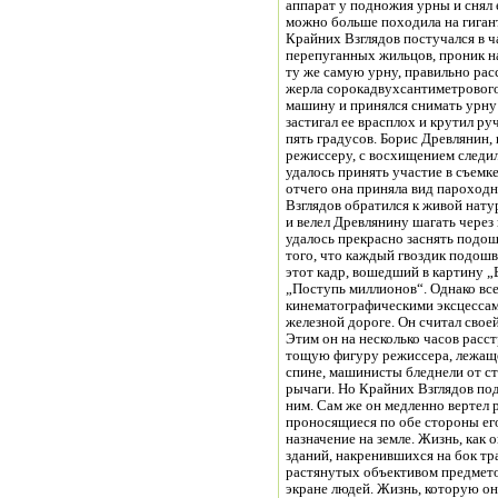
аппарат у подножия урны и снял е
можно больше походила на гига
Крайних Взглядов постучался в ч
перепуганных жильцов, проник на
ту же самую урну, правильно рас
жерла сорокадвухсантиметрового
машину и принялся снимать урну 
застигал ее врасплох и крутил ру
пять градусов. Борис Древлянин,
режиссеру, с восхищением следил
удалось принять участие в съемк
отчего она приняла вид пароход
Взглядов обратился к живой натуре
и велел Древлянину шагать через 
удалось прекрасно заснять подо
того, что каждый гвоздик подош
этот кадр, вошедший в картину „
„Поступь миллионов“. Однако все
кинематографическими эксцессам
железной дороге. Он считал свое
Этим он на несколько часов расс
тощую фигуру режиссера, лежаще
спине, машинисты бледнели от ст
рычаги. Но Крайних Взглядов под
ним. Сам же он медленно вертел 
проносящиеся по обе стороны его
назначение на земле. Жизнь, как 
зданий, накренившихся на бок т
растянутых объективом предмет
экране людей. Жизнь, которую он