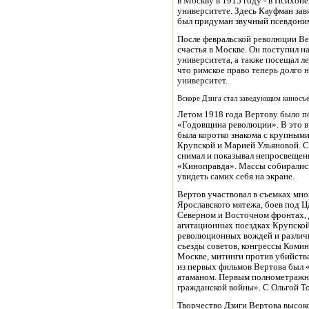
в Москву в 1915 году - в Психон
университете. Здесь Кауфман завя
был придуман звучный псевдоним
После февральской революции Ве
счастья в Москве. Он поступил 
университета, а также посещал ле
что римское право теперь долго 
университет.
Вскоре Дзига стал заведующим киносъ
Летом 1918 года Вертову было 
«Годовщина революции». В это вр
была коротко знакома с крупным
Крупской и Марией Ульяновой. С
снимал и показывал непросвеще
«Киноправда». Массы собирались
увидеть самих себя на экране.
Вертов участвовал в съемках мн
Ярославского мятежа, боев под 
Северном и Восточном фронтах, 
агитационных поездках Крупской
революционных вождей и различ
съезды советов, конгрессы Коми
Москве, митинги против убийств
из первых фильмов Вертова был 
атаманом. Первым полнометражн
гражданской войны». С Ольгой То
Творчество Дзиги Вертова высоко