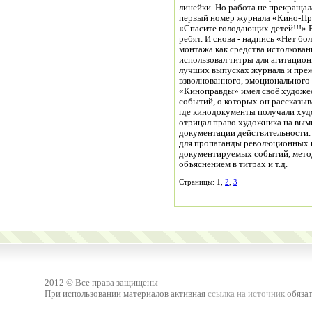
линейки. Но работа не прекращал
первый номер журнала «Кино-Пра
«Спасите голодающих детей!!!» 
ребят. И снова - надпись «Нет б
монтажа как средства истолкован
использовал титры для агитационн
лучших выпусках журнала и преж
взволнованного, эмоционального
«Киноправды» имел своё художес
событий, о которых он рассказыв
где кинодокументы получали худ
отрицал право художника на вымы
документации действительности. 
для пропаганды революционных и
документируемых событий, метод
объяснением в титрах и т.д.
Страницы: 1,
2
,
3
2012 © Все права защищены
При использовании материалов активная
ссылка на источник
обязат