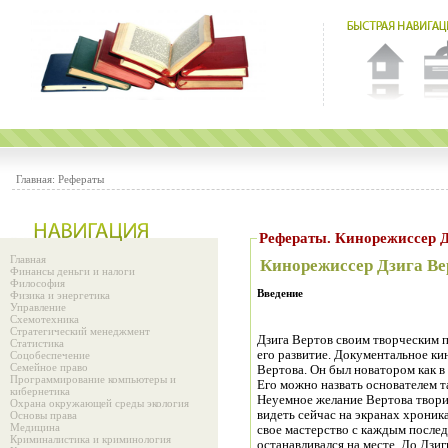
Главная:
Рефераты
Рефераты. Кинорежисс
Главная
Кинорежиссер Дзига Ве
Финансы деньги и налоги
Философия
Введение
Физика и энергетика
Управление
Схемотехника
Стратегический менеджмент
Дзига Вертов своим творческим 
Статистика
его развитие. Документальное ки
Соцобеспечение
Семейное право
Вертова. Он был новатором как в 
Программирование компьютеры и
Его можно назвать основателем т
кибернетика
Неуемное желание Вертова твори
Охрана окружающей среды экология
видеть сейчас на экранах хроник
Основы права
Медицина
свое мастерство с каждым после
Криминалистика и криминология
останавливался на месте. До Дзи