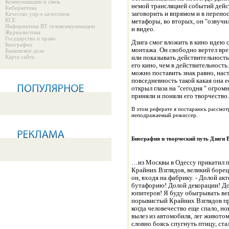
Коммуникации и связь
немой трансляцией событий дейс
Кибернетика
заговорить и впрямом и в перено
Качество упр-е качеством
КСЕ
метафоры, во вторых, он "озвучил
Информатика ВТ телекоммуникации
и видео.
Журналистика
Государство и право
Дзига смог вложить в кино идею
Биографии
монтажа. Он свободно вертел врем
Банковское дело
Карта сайта
или показывать действительность
его кино, чем в действительност
можно поставить знак равно, нас
повседневность такой какая она е
открыл глаза на "сегодня " огром
приняли и поняли его творчество.
В этом реферате я постараюсь рассмотр
неподражаемый режиссер.
Биография и творческий путь Дзиги 
…из Москвы в Одессу прикатил 
Крайних Взглядов, великий борец 
он, входя на фабрику. - Долой ак
бутафорию! Долой декорации! Д
юпитеров! Я буду обыгрывать вещ
порывистый Крайних Взглядов пр
когда человечество еще спало, 
вылез из автомобиля, лег живото
словно боясь спугнуть птицу, ста