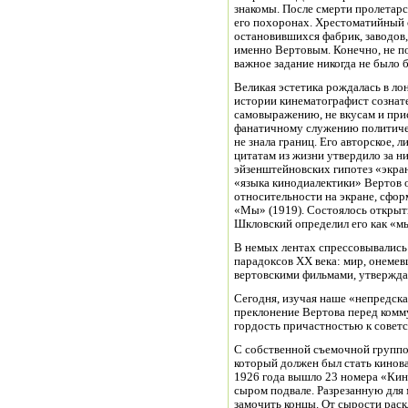
знакомы. После смерти пролетар
его похоронах. Хрестоматийный о
остановившихся фабрик, заводов,
именно Вертовым. Конечно, не п
важное задание никогда не было 
Великая эстетика рождалась в ло
истории кинематографист сознат
самовыражению, не вкусам и прис
фанатичному служению политичес
не знала границ. Его авторское,
цитатам из жизни утвердило за ни
эйзенштейновских гипотез «экра
«языка кинодиалектики» Вертов 
относительности на экране, сфо
«Мы» (1919). Состоялось открыт
Шкловский определил его как «м
В немых лентах спрессовывались
парадоксов XX века: мир, онемев
вертовскими фильмами, утвержда
Сегодня, изучая наше «непредск
преклонение Вертова перед комму
гордость причастностью к совет
С собственной съемочной группо
который должен был стать кинов
1926 года вышло 23 номера «Кин
сыром подвале. Разрезанную для
замочить концы. От сырости раск