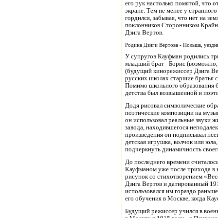
его рук настолько помятой, что о
экране. Тем не менее у странног
гордился, забывая, что нет на зем
поклонников.Сторонником Крайни
Дзига Вертов.
Родина Дзиги Вертова - Польша, уездн
У супругов Кауфман родились три
младший брат - Борис (возможно,
(будущий кинорежиссер Дзига Вер
русских школах старшие братья с
Помимо школьного образования б
детства был возвышенной и поэт
Додя рисовал символические обра
поэтические композиции на музы
он использовал реальные звуки ж
завода, находившегося неподале
произведения он подписывал псев
детская игрушка, волчок или юла,
подчеркнуть динамичность своег
До последнего времени считалось
Кауфманом уже после прихода в к
рисунок со стихотворением «Ве
Дзига Вертов и датированный 191
использовался им гораздо раньше,
его обучения в Москве, когда Кау
Будущий режиссер учился в военн