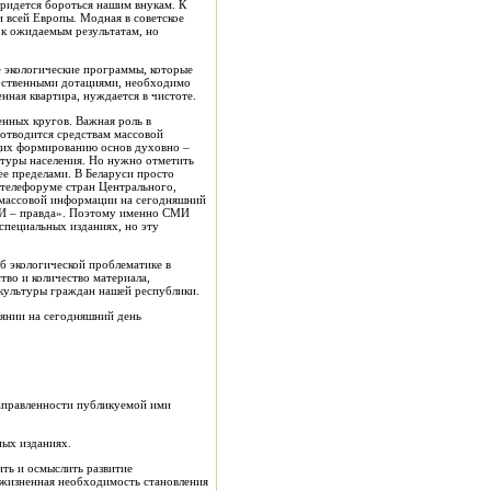
придется бороться нашим внукам. К
и всей Европы. Модная в советское
 к ожидаемым результатам, но
е экологические программы, которые
арственными дотациями, необходимо
енная квартира, нуждается в чистоте.
нных кругов. Важная роль в
отводится средствам массовой
щих формированию основ духовно –
ьтуры населения. Но нужно отметить
ее пределами. В Беларуси просто
отелефоруме стран Центрального,
а массовой информации на сегодняшний
СМИ – правда». Поэтому именно СМИ
специальных изданиях, но эту
об экологической проблематике в
тво и количество материала,
 культуры граждан нашей республики.
оянии на сегодняшний день
правленности публикуемой ими
ых изданиях.
ить и осмыслить развитие
а жизненная необходимость становления