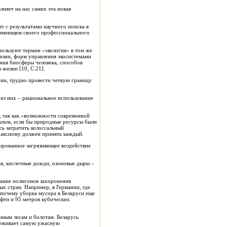
лияет на нас самих эта новая
т с результатами научного поиска в
, имеющем своего профессионального
пользуют термин «экология» в том же
жизни, форм управления экосистемами
ения биосферы человека, способов
жизни [10, С.21].
нии, трудно провести четкую границу
 из них – рациональное использование
о, так как «возможности современной
ылом, если бы природные ресурсы были
ь затратить колоссальный
 аксиому должен принять каждый.
сированное загрязняющее воздействие
ья, кислотные дожди, озоновые дыры –
вание полигонов захоронения
х стран. Например, в Германии, где
, почему уборка мусора в Беларуси еще
фти и 95 метров кубических
нным лесам и болотам. Беларусь
ереживает самую ужасную