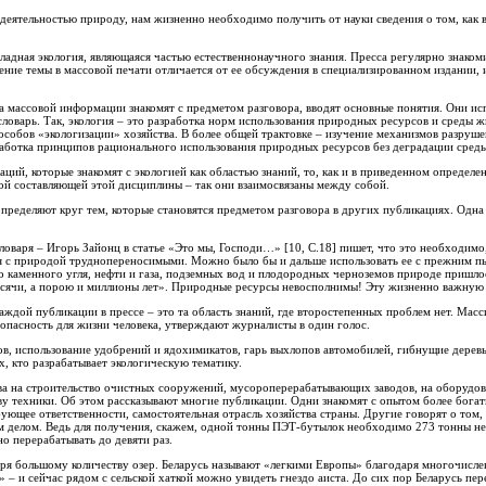
деятельностью природу, нам жизненно необходимо получить от науки сведения о том, как в
ладная экология, являющаяся частью естественнонаучного знания. Пресса регулярно знакоми
ение темы в массовой печати отличается от ее обсуждения в специализированном издании
а массовой информации знакомят с предметом разговора, вводят основные понятия. Они ис
 словарь. Так, экология – это разработка норм использования природных ресурсов и среды 
особов «экологизации» хозяйства. В более общей трактовке – изучение механизмов разруш
аботка принципов рационального использования природных ресурсов без деградации среды 
ций, которые знакомят с экологией как областью знаний, то, как и в приведенном определе
ой составляющей этой дисциплины – так они взаимосвязаны между собой.
определяют круг тем, которые становятся предметом разговора в других публикациях. Одна
словаря – Игорь Зайонц в статье «Это мы, Господи…» [10, С.18] пишет, что это необходим
 с природой труднопереносимыми. Можно было бы и дальше использовать ее с прежним п
 каменного угля, нефти и газа, подземных вод и плодородных черноземов природе пришлос
ысячи, а порою и миллионы лет». Природные ресурсы невосполнимы! Эту жизненно важную
каждой публикации в прессе – это та область знаний, где второстепенных проблем нет. Мас
опасность для жизни человека, утверждают журналисты в один голос.
в, использование удобрений и ядохимикатов, гарь выхлопов автомобилей, гибнущие дерев
ех, кто разрабатывает экологическую тематику.
тва на строительство очистных сооружений, мусороперерабатывающих заводов, на оборудо
у техники. Об этом рассказывают многие публикации. Одни знакомят с опытом более богаты
ебующее ответственности, самостоятельная отрасль хозяйства страны. Другие говорят о том
м делом. Ведь для получения, скажем, одной тонны ПЭТ-бутылок необходимо 273 тонны не
 перерабатывать до девяти раз.
ря большому количеству озер. Беларусь называют «легкими Европы» благодаря многочисле
 – и сейчас рядом с сельской хаткой можно увидеть гнездо аиста. До сих пор Беларусь п