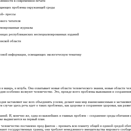
вленности в современной печати
свещающих проблемы окружающей среды
ой» прессы
ового читателя
ализированные журналы
аницах республиканских неспециализированных изданий
инской области
ассовой информации, освещающих экологическую тематику
и вширь, и вглубь. Она охватывает новые области человеческого знания, новые области чел
одня особенно волнуют человечество. Это, прежде всего проблемы выживания и сохранения
одня заставляют нас всех объединять усилия, делают наш мир взаимозависимым и заставляю
случае здесь речь идет о таких проблемах, как здоровье и сохранение здоровья, как разви
наний. И, конечно же, одна из важнейших и главных проблем – сохранение среды обитания 
ке выдвигаются на первый план.
 человечество поставлено пред фактом – признать всю планету общей и единой средой оби
знают государственных границ; они требуют немедленного вмешательства мирового сообщес