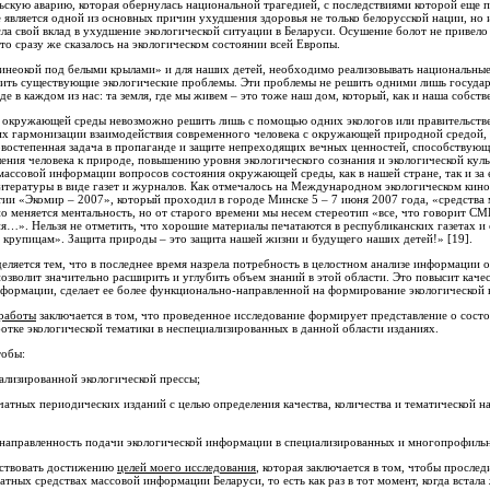
скую аварию, которая обернулась национальной трагедией, с последствиями которой еще 
 является одной из основных причин ухудшения здоровья не только белорусской нации, но 
ла свой вклад в ухудшение экологической ситуации в Беларуси. Осушение болот не привело
то сразу же сказалось на экологическом состоянии всей Европы.
синеокой под белыми крылами» и для наших детей, необходимо реализовывать национальны
чить существующие экологические проблемы. Эти проблемы не решить одними лишь госуд
 в каждом из нас: та земля, где мы живем – это тоже наш дом, который, как и наша собств
 окружающей среды невозможно решить лишь с помощью одних экологов или правительстве
х гармонизации взаимодействия современного человека с окружающей природной средой, 
востепенная задача в пропаганде и защите непреходящих вечных ценностей, способствую
ения человека к природе, повышению уровня экологического сознания и экологической кул
массовой информации вопросов состояния окружающей среды, как в нашей стране, так и за 
итературы в виде газет и журналов. Как отмечалось на Международном экологическом кин
тии «Экомир – 2007», который проходил в городе Минске 5 – 7 июня 2007 года, «средств
но меняется ментальность, но от старого времени мы несем стереотип «все, что говорит 
я…». Нельзя не отметить, что хорошие материалы печатаются в республиканских газетах и 
крупицам». Защита природы – это защита нашей жизни и будущего наших детей!» [19].
еляется тем, что в последнее время назрела потребность в целостном анализе информации 
озволит значительно расширить и углубить объем знаний в этой области. Это повысит качес
нформации, сделает ее более функционально-направленной на формирование экологической
 работы
заключается в том, что проведенное исследование формирует представление о сост
ботке экологической тематики в неспециализированных в данной области изданиях.
тобы:
рованной экологической прессы;
периодических изданий с целью определения качества, количества и тематической на
енность подачи экологической информации в специализированных и многопрофильн
бствовать достижению
целей моего исследования
, которая заключается в том, чтобы прослед
атных средствах массовой информации Беларуси, то есть как раз в тот момент, когда встал