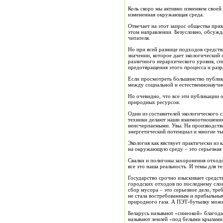
Коль скоро мы активно изменяем своей 
измененная окружающая среда.
Отвечает на этот запрос общества прик
этом направлении. Безусловно, обсужд
читателя.
Но при всей разнице подходов средств
значении, которое дает экологический
различного иерархического уровня, сп
предотвращения этого процесса и разр
Если просмотреть большинство публика
между социальной и естественнонаучн
Но очевидно, что все эти публикации 
природных ресурсов.
Один из составителей экологического 
техники делают наши взаимоотношения
неисчерпаемыми. Увы. На производство
энергетический потенциал и многие т
Экология как явствует практически из 
на окружающую среду – это серьезная 
Свалки и полигоны захоронения отходо
все это наша реальность. И темы для т
Государство срочно изыскивает средс
городских отходов по последнему слов
сбор мусора – это серьезное дело, тр
не стала востребованным и прибыльны
природного газа. А ПЭТ-бутылку можно
Беларусь называют «синеокой» благода
называют землей «под белыми крылами»