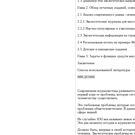
1.3 Диапазон тем экологической напра
Глава 2. Обзор печатных изданий, о
2.1 Анализ современного рынка «зелен
2.2.1 Экологические журналы для масс
2.2.2 Научно-популярные и узкоспеци
2.3 Экологическая информация на стр
2.4 Региональная печать на примере М
2.5 Детские и юношеские издания
Глава 3. Задачи и функции средств м
Заключение
Список использованной литературы
ВВЕДЕНИЕ
Современная журналистика развивается 
первый план те проблемы, которые сег
человечеству существовать.
Это глобальные проблемы, которые сег
проблемам общечеловеческим. В данном 
сфере знаний.
Не случайно ХХІ век называют веком з
Эти два момента сегодня в журналисти
Должно быть, впервые в своей истории
человека. Экологические проблемы не 