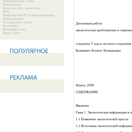
Коммуникации и связь
Кибернетика
Качество упр-е качеством
КСЕ
Информатика ВТ телекоммуникации
Журналистика
Государство и право
Дипломная работа
Биографии
Банковское дело
экологическая проблематика в совреме
Карта сайта
студентки V курса заочного отделения
Балашевич Ксении Леонидовны
Минск, 2008
СОДЕРЖАНИЕ
Введение
Глава 1. Экологическая информация в п
1.1 Появление экологической прессы
1.2 Источники экологической информа