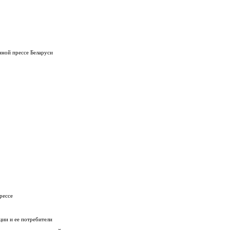
нной прессе Беларуси
рессе
ции и ее потребители