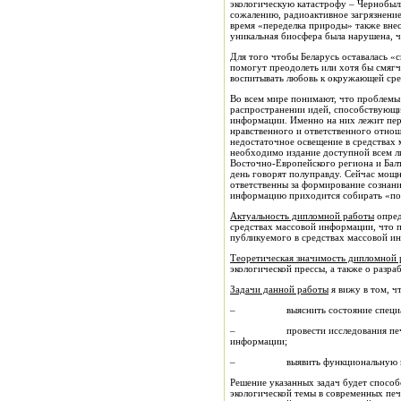
экологическую катастрофу – Чернобыль
сожалению, радиоактивное загрязнение
время «переделка природы» также внес
уникальная биосфера была нарушена, ч
Для того чтобы Беларусь оставалась «
помогут преодолеть или хотя бы смяг
воспитывать любовь к окружающей среде
Во всем мире понимают, что проблемы
распространении идей, способствующи
информации. Именно на них лежит пер
нравственного и ответственного отнош
недостаточное освещение в средствах 
необходимо издание доступной всем л
Восточно-Европейского региона и Бал
день говорят полуправду. Сейчас мощ
ответственны за формирование сознани
информацию приходится собирать «по 
Актуальность дипломной работы
опред
средствах массовой информации, что п
публикуемого в средствах массовой и
Теоретическая значимость дипломной
экологической прессы, а также о разра
Задачи данной работы
я вижу в том, ч
– выяснить состояние специализи
– провести исследования печатных 
информации;
– выявить функциональную направл
Решение указанных задач будет спосо
экологической темы в современных печ