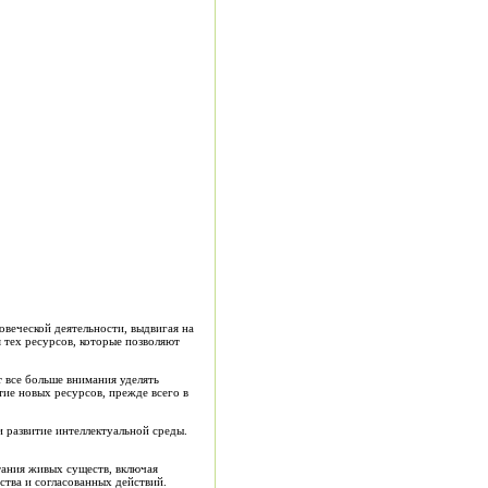
овеческой деятельности, выдвигая на
 тех ресурсов, которые позволяют
т все больше внимания уделять
тие новых ресурсов, прежде всего в
и развитие интеллектуальной среды.
тания живых существ, включая
тва и согласованных действий.