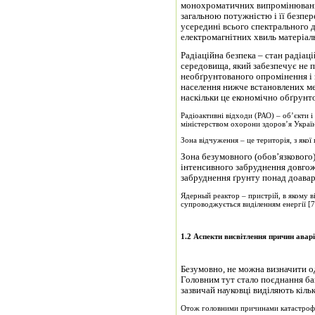
монохроматичних випромінювань.
загальною потужністю і її безпе
усередині всього спектрального 
електромагнітних хвиль матеріаль
Радіаційна безпека – стан радіац
середовища, який забезпечує не 
необґрунтованого опромінення і
населення нижче встановлених меж
наскільки це економічно обґрунто
Радіоактивні відходи (РАО) – об’єкти і
міністерством охорони здоров’я Украї
Зона відчуження – це територія, з якої
Зона безумовного (обов’язкового)
інтенсивного забруднення довго
забруднення ґрунту понад доаварі
Ядерный реактор – пристрій, в якому в
супроводжується виділенням енергії [7,
1.2 Аспекти висвітлення причин аварі
Безумовно, не можна визначити од
Головним тут стало поєднання ба
зазвичай науковці виділяють кіль
Отож головними причинами катастроф