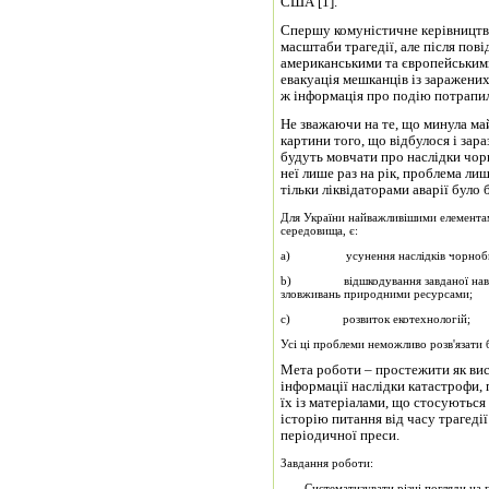
США [1].
Спершу комуністичне керівництв
масштаби трагедії, але після по
американськими та європейськими
евакуація мешканців із заражених
ж інформація про подію потрапила
Не зважаючи на те, що минула ма
картини того, що відбулося і зар
будуть мовчати про наслідки чор
неї лише раз на рік, проблема ли
тільки ліквідаторами аварії було 
Для України найважливішими елементам
середовища, є:
a) усунення наслідків чорнобиль
b) відшкодування завданої навко
зловживань природними ресурсами;
c) розвиток екотехнологій;
Усі ці проблеми неможливо розв'язати 
Мета роботи – простежити як вис
інформації наслідки катастрофи, 
їх із матеріалами, що стосуютьс
історію питання від часу трагедії
періодичної преси.
Завдання роботи:
- Систематизувати різні погляди на 