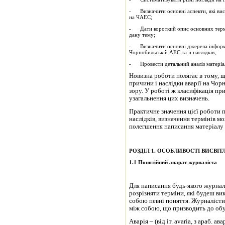
- Визначити основні аспекти, які висв
на ЧАЕС;
- Дати короткий опис основних термін
дану тему;
- Визначити основні джерела інформац
Чорнобильській АЕС та її наслідків;
- Провести детальний аналіз матеріалі
Новизна роботи полягає в тому, 
причини і наслідки аварії на Чор
зору. У роботі ж класифікація при
узагальнення цих визначень.
Практичне значення цієї роботи п
наслідків, визначення термінів 
полегшення написання матеріалу 
РОЗДІЛ 1
.
ОСОБЛИВОСТІ ВИСВІТЛ
1.1 Понятійний апарат журналіста
Для написання будь-якого журнал
розрізняти терміни, які будеш ви
собою певні поняття. Журналісти,
між собою, що призводить до обур
Аварія – (від іт. avaria, з араб. 