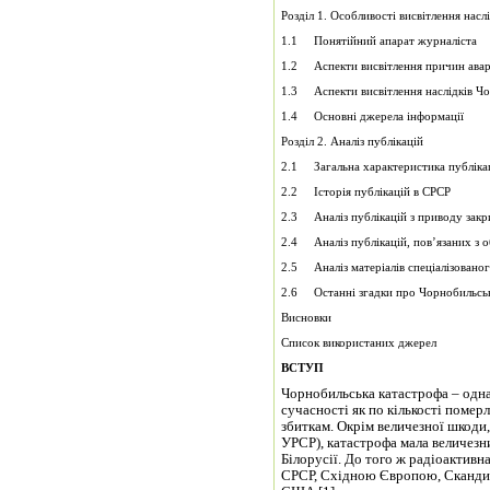
Розділ 1. Особливості висвітлення насл
1.1 Понятійний апарат журналіста
1.2 Аспекти висвітлення причин авар
1.3 Аспекти висвітлення наслідків Чо
1.4 Основні джерела інформації
Розділ 2. Аналіз публікацій
2.1 Загальна характеристика публіка
2.2 Історія публікацій в СРСР
2.3 Аналіз публікацій з приводу зак
2.4 Аналіз публікацій, пов’язаних з 
2.5 Аналіз матеріалів спеціалізовано
2.6 Останні згадки про Чорнобильськ
Висновки
Список використаних джерел
ВСТУП
Чорнобильська катастрофа – одна
сучасності як по кількості помер
збиткам. Окрім величезної шкоди,
УРСР), катастрофа мала величезн
Білорусії. До того ж радіоакти
СРСР, Східною Європою, Сканди