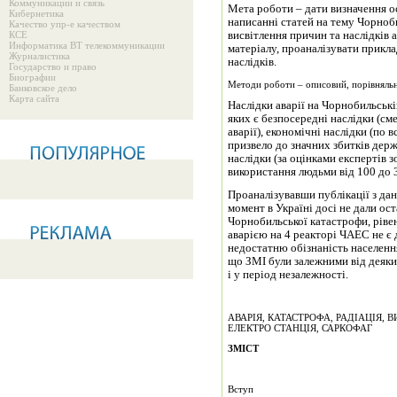
Коммуникации и связь
Мета роботи – дати визначення о
Кибернетика
написанні статей на тему Чорноб
Качество упр-е качеством
КСЕ
висвітлення причин та наслідків 
Информатика ВТ телекоммуникации
матеріалу, проаналізувати приклад
Журналистика
наслідків.
Государство и право
Биографии
Методи роботи – описовий, порівняльн
Банковское дело
Карта сайта
Наслідки аварії на Чорнобильські
яких є безпосередні наслідки (см
аварії), економічні наслідки (по
призвело до значних збитків держ
наслідки (за оцінками експертів 
використання людьми від 100 до 3
Проаналізувавши публікації з да
момент в Україні досі не дали ос
Чорнобильської катастрофи, рівен
аварією на 4 реакторі ЧАЕС не є 
недостатню обізнаність населенн
що ЗМІ були залежними від деяки
і у період незалежності.
АВАРІЯ, КАТАСТРОФА, РАДІАЦІЯ,
ЕЛЕКТРО СТАНЦІЯ, САРКОФАГ
ЗМІСТ
Вступ