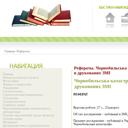
Главная:
Рефераты
Рефераты. Чорнобильська катастрофа: особливости висвітлення
в друкованих ЗМІ
Главная
Финансы деньги и налоги
Чорнобильська катастр
Философия
Физика и энергетика
друкованих ЗМІ
Управление
Схемотехника
РЕФЕРАТ
Стратегический менеджмент
Статистика
Соцобеспечение
Семейное право
Курсова робота: 27 с., 25джерел.
Программирование компьютеры и
кибернетика
Об’єкт дослідження – публікації в ЗМІ
Охрана окружающей среды экология
Основы права
Предмет дослідження – публікації в Укр
Медицина
Чорнобильської катастрофи.
Криминалистика и криминология