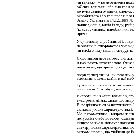
чи вантажу) – це небезпечна под
об’єкті, території або акваторії 
до руйнування будівель, споруд,
виробничого або транспортного п
Закону України від 14.12.1999 №
пошкодження, вихід із ладу, руйн
(конструктивних, виробничих, те
причин.
У сучасному виробництві із під
періодично створюються умови, 
чи вихід з ладу машин, споруд, ко
Якщо аварія несе загрозу для жит
її називають катастрофою. Отже к
інша подія, що призводить до тяжк
Аварія трансгранична – це глобальна ра
державних кордонів країни, в якій відбу
Треба також розуміти значення слова «
задля ізоляції 4-го вибухнувшого енер
Випромінення (англ. radiation, em
електромагнітних хвиль, що випр
В. розрізнюється за потужністю (
складом (якісна характеристика)
Монохроматичне – випромінення 
потужністю або потоком; складне
кінцевого числа монохроматични
спектр), повна характеристика я
випромінювань, що увійшли до йо