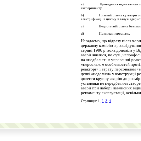
a) Проведення недостатньо повно 
експерименту.
b) Низький рівень культури оператор
електрифікації в цілому в галузі ядерно
c) Недостатній рівень безпеки гр
d) Помилки персоналу.
Нагадаємо, що відразу після чор
державну комісію з розслідування
серпні 1986 р. вона доповіла у 
аварії явилися, по суті, непрофес
на «недбалість в управлінні реа
«персоналом особливостей проті
реакторі» і втрату персоналом «ві
деякі «недоліки» у конструкції р
довести крупну аварію до розмір
установки не передбачили створе
аварії при наборі навмисних від
регламенту експлуатації, оскільк
Страницы: 1,
2
,
3
,
4