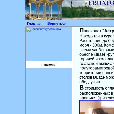
Главная
Вернуться
П
ансионат
"Астр
Находится в курор
Расстояние до бе
моря - 300м. Ком
всеми удобствами
обеспечивает кру
горячей и холодно
го этажей включа
Пансионат
полутораметрово
территории панси
столовая, где мож
обед, ужин.
В
стоимость опла
расположенных в 
профиля (грязелеч