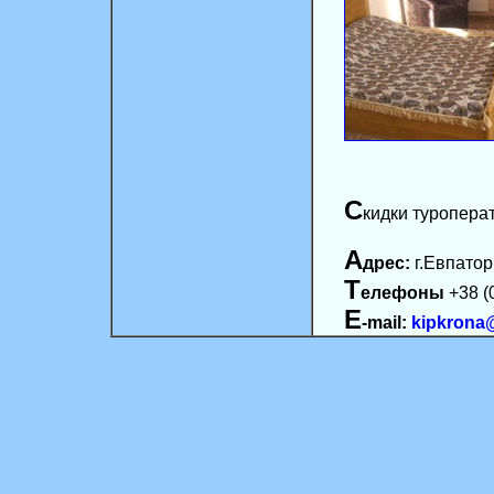
С
кидки туропера
А
дрес:
г.Евпатор
Т
елефоны
+38 (
E
-mail:
kipkrona